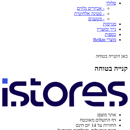
סלולר
- אביזרים נלווים
- טעינה אלחוטית
- מטענים
מגרסות
נייר ומוצריו
כספות
מוצרי Belkin
כאן הקנייה בטוחה
קנייה בטוחה
אתר מוצפן
דף התשלום מאובטח
החזרות עד 14 יום חינם