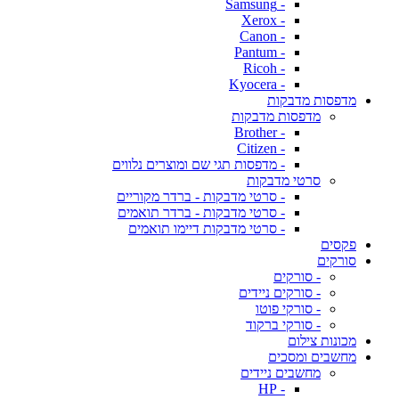
- Samsung
- Xerox
- Canon
- Pantum
- Ricoh
- Kyocera
מדפסות מדבקות
מדפסות מדבקות
- Brother
- Citizen
- מדפסות תגי שם ומוצרים נלווים
סרטי מדבקות
- סרטי מדבקות - ברדר מקוריים
- סרטי מדבקות - ברדר תואמים
- סרטי מדבקות דיימו תואמים
פקסים
סורקים
- סורקים
- סורקים ניידים
- סורקי פוטו
- סורקי ברקוד
מכונות צילום
מחשבים ומסכים
מחשבים ניידים
- HP