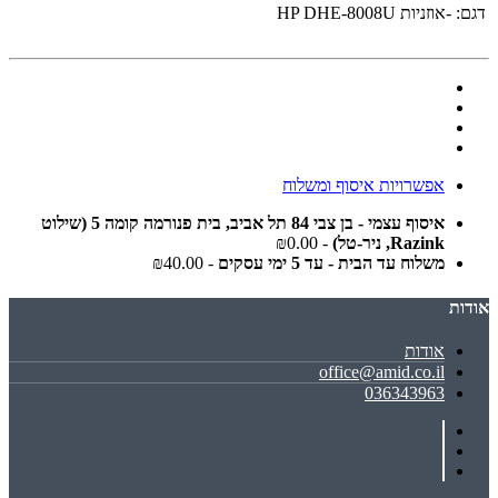
דגם:
-אוזניות HP DHE-8008U
אפשרויות איסוף ומשלוח
איסוף עצמי - בן צבי 84 תל אביב, בית פנורמה קומה 5 (שילוט
Razink, ניר-טל)
- ₪0.00
משלוח עד הבית - עד 5 ימי עסקים
- ₪40.00
אודות
אודות
office@amid.co.il
036343963