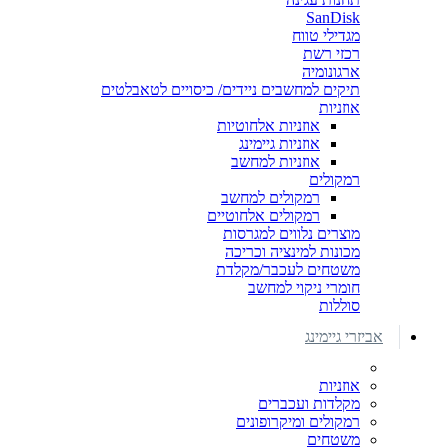
SanDisk
מגדילי טווח
רכזי רשת
ארגונומיה
תיקים למחשבים ניידים/ כיסויים לטאבלטים
אוזניות
אוזניות אלחוטיות
אוזניות גיימינג
אוזניות למחשב
רמקולים
רמקולים למחשב
רמקולים אלחוטיים
מוצרים נלווים למגרסות
מכונות למינציה וכריכה
משטחים לעכבר/מקלדת
חומרי ניקוי למחשב
סוללות
אביזרי גיימינג
אוזניות
מקלדות ועכברים
רמקולים ומיקרופונים
משטחים