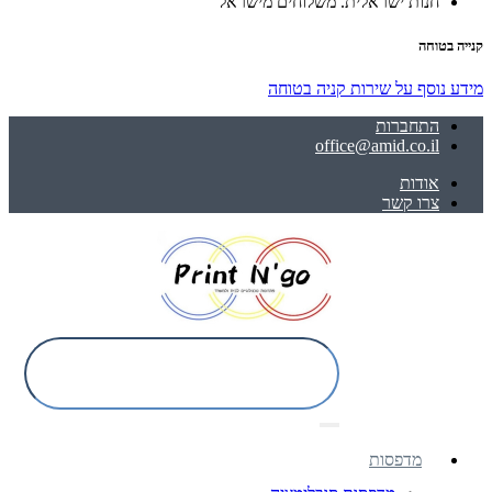
חנות ישראלית. משלוחים מישראל
קנייה בטוחה
מידע נוסף על שירות קניה בטוחה
התחברות
office@amid.co.il
אודות
צרו קשר
מדפסות