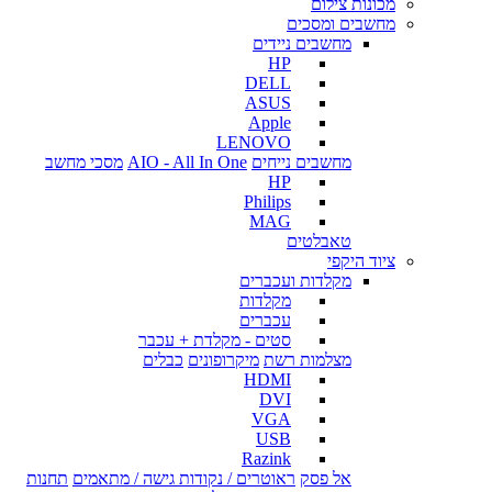
מכונות צילום
מחשבים ומסכים
מחשבים ניידים
HP
DELL
ASUS
Apple
LENOVO
מחשבים נייחים
AIO - All In One
מסכי מחשב
HP
Philips
MAG
טאבלטים
ציוד היקפי
מקלדות ועכברים
מקלדות
עכברים
סטים - מקלדת + עכבר
מצלמות רשת
מיקרופונים
כבלים
HDMI
DVI
VGA
USB
Razink
אל פסק
ראוטרים / נקודות גישה / מתאמים
תחנות