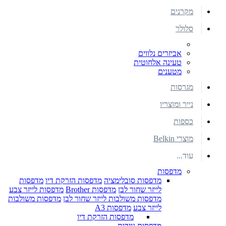
מקרנים
סלולר
אביזרים נלווים
טעינה אלחוטית
מטענים
מגרסות
נייר ומוצריו
כספות
מוצרי Belkin
עוד...
מדפסות
מדפסות סובלימציה
מדפסות הזרקת דיו
מדפסות
לייזר שחור לבן
מדפסות Brother
מדפסות לייזר צבע
מדפסות משולבות לייזר שחור לבן
מדפסות משולבות
לייזר צבע
מדפסות A3
מדפסות הזרקת דיו
מדפסות ניידות