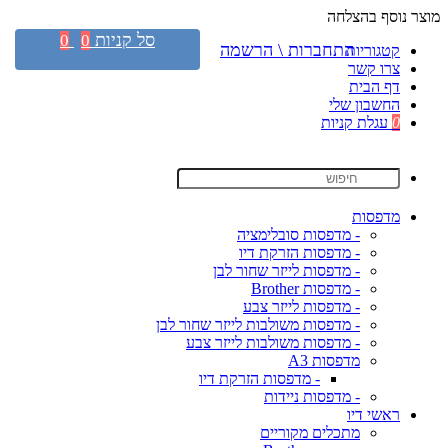
מוצר נוסף בהצלחה
סל קניות
0
0
התחברות \ הרשמה
קטגוריות
צרו קשר
דף הבית
החשבון שלי
0
עגלת קניות
מדפסות
- מדפסות סובלימציה
- מדפסות הזרקת דיו
- מדפסות לייזר שחור לבן
- מדפסות Brother
- מדפסות לייזר צבע
- מדפסות משולבות לייזר שחור לבן
- מדפסות משולבות לייזר צבע
מדפסות A3
- מדפסות הזרקת דיו
- מדפסות ניידות
ראשי דיו
מתכלים מקוריים