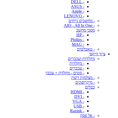
- DELL
- ASUS
- Apple
- LENOVO
- מחשבים נייחים
- AIO - All In One
מסכי מחשב
- HP
- Philips
- MAG
- טאבלטים
ציוד היקפי
מקלדות ועכברים
- מקלדות
- עכברים
- סטים - מקלדת + עכבר
- מצלמות רשת
- מיקרופונים
כבלים
- HDMI
- DVI
- VGA
- USB
- Razink
- אל פסק