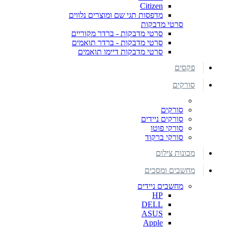
Citizen
מדפסות תגי שם ומוצרים נלווים
סרטי מדבקות
סרטי מדבקות - ברדר מקוריים
סרטי מדבקות - ברדר תואמים
סרטי מדבקות דיימו תואמים
פקסים
סורקים
סורקים
סורקים ניידים
סורקי פוטו
סורקי ברקוד
מכונות צילום
מחשבים ומסכים
מחשבים ניידים
HP
DELL
ASUS
Apple