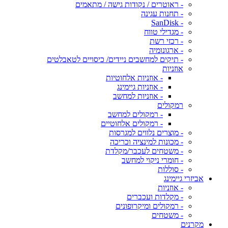
- ראוטרים / נקודות גישה / מתאמים
- תחנות עגינה
- SanDisk
- מגדילי טווח
- רכזי רשת
- ארגונומיה
- תיקים למחשבים ניידים/ כיסויים לטאבלטים
אוזניות
- אוזניות אלחוטיות
- אוזניות גיימינג
- אוזניות למחשב
רמקולים
- רמקולים למחשב
- רמקולים אלחוטיים
- מוצרים נלווים למגרסות
- מכונות למינציה וכריכה
- משטחים לעכבר/מקלדת
- חומרי ניקוי למחשב
- סוללות
אביזרי גיימינג
- אוזניות
- מקלדות ועכברים
- רמקולים ומיקרופונים
- משטחים
מקרנים