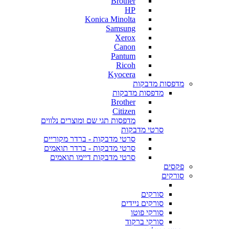
Brother
HP
Konica Minolta
Samsung
Xerox
Canon
Pantum
Ricoh
Kyocera
מדפסות מדבקות
מדפסות מדבקות
Brother
Citizen
מדפסות תגי שם ומוצרים נלווים
סרטי מדבקות
סרטי מדבקות - ברדר מקוריים
סרטי מדבקות - ברדר תואמים
סרטי מדבקות דיימו תואמים
פקסים
סורקים
סורקים
סורקים ניידים
סורקי פוטו
סורקי ברקוד