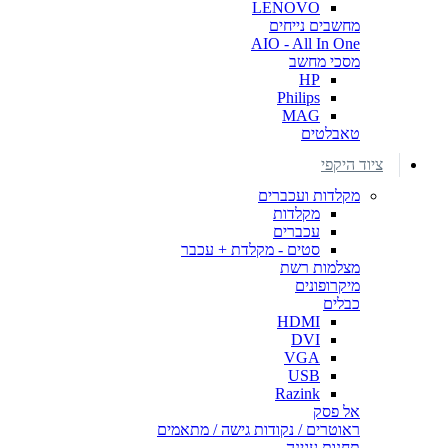
LENOVO
מחשבים נייחים
AIO - All In One
מסכי מחשב
HP
Philips
MAG
טאבלטים
ציוד היקפי
מקלדות ועכברים
מקלדות
עכברים
סטים - מקלדת + עכבר
מצלמות רשת
מיקרופונים
כבלים
HDMI
DVI
VGA
USB
Razink
אל פסק
ראוטרים / נקודות גישה / מתאמים
תחנות עגינה