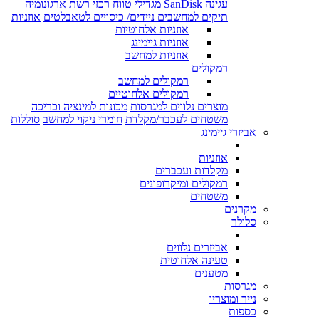
עגינה
SanDisk
מגדילי טווח
רכזי רשת
ארגונומיה
תיקים למחשבים ניידים/ כיסויים לטאבלטים
אוזניות
אוזניות אלחוטיות
אוזניות גיימינג
אוזניות למחשב
רמקולים
רמקולים למחשב
רמקולים אלחוטיים
מוצרים נלווים למגרסות
מכונות למינציה וכריכה
משטחים לעכבר/מקלדת
חומרי ניקוי למחשב
סוללות
אביזרי גיימינג
אוזניות
מקלדות ועכברים
רמקולים ומיקרופונים
משטחים
מקרנים
סלולר
אביזרים נלווים
טעינה אלחוטית
מטענים
מגרסות
נייר ומוצריו
כספות