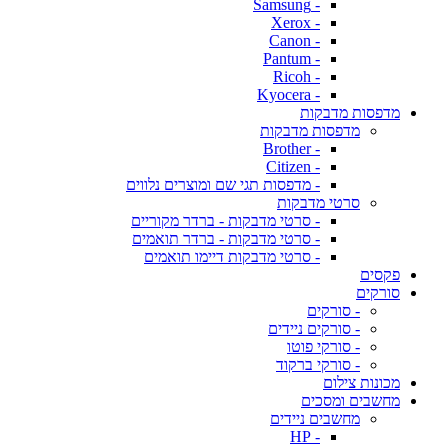
- Samsung
- Xerox
- Canon
- Pantum
- Ricoh
- Kyocera
מדפסות מדבקות
מדפסות מדבקות
- Brother
- Citizen
- מדפסות תגי שם ומוצרים נלווים
סרטי מדבקות
- סרטי מדבקות - ברדר מקוריים
- סרטי מדבקות - ברדר תואמים
- סרטי מדבקות דיימו תואמים
פקסים
סורקים
- סורקים
- סורקים ניידים
- סורקי פוטו
- סורקי ברקוד
מכונות צילום
מחשבים ומסכים
מחשבים ניידים
- HP