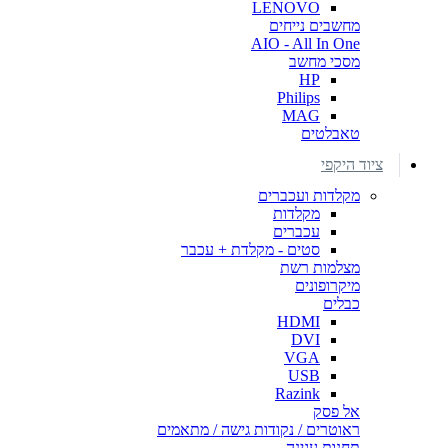
LENOVO
מחשבים נייחים
AIO - All In One
מסכי מחשב
HP
Philips
MAG
טאבלטים
ציוד היקפי
מקלדות ועכברים
מקלדות
עכברים
סטים - מקלדת + עכבר
מצלמות רשת
מיקרופונים
כבלים
HDMI
DVI
VGA
USB
Razink
אל פסק
ראוטרים / נקודות גישה / מתאמים
תחנות עגינה