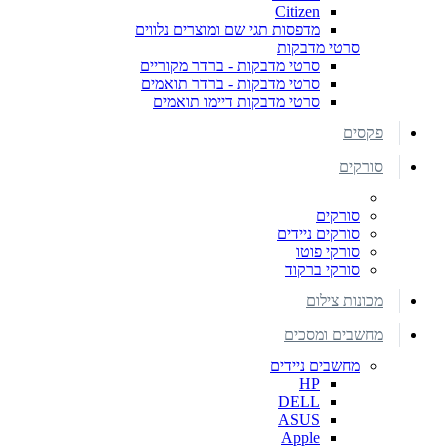
Citizen
מדפסות תגי שם ומוצרים נלווים
סרטי מדבקות
סרטי מדבקות - ברדר מקוריים
סרטי מדבקות - ברדר תואמים
סרטי מדבקות דיימו תואמים
פקסים
סורקים
סורקים
סורקים ניידים
סורקי פוטו
סורקי ברקוד
מכונות צילום
מחשבים ומסכים
מחשבים ניידים
HP
DELL
ASUS
Apple