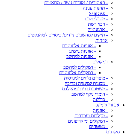
- ראוטרים / נקודות גישה / מתאמים
- תחנות עגינה
- SanDisk
- מגדילי טווח
- רכזי רשת
- ארגונומיה
- תיקים למחשבים ניידים/ כיסויים לטאבלטים
אוזניות
- אוזניות אלחוטיות
- אוזניות גיימינג
- אוזניות למחשב
רמקולים
- רמקולים למחשב
- רמקולים אלחוטיים
- מוצרים נלווים למגרסות
- מכונות למינציה וכריכה
- משטחים לעכבר/מקלדת
- חומרי ניקוי למחשב
- סוללות
אביזרי גיימינג
- אוזניות
- מקלדות ועכברים
- רמקולים ומיקרופונים
- משטחים
מקרנים