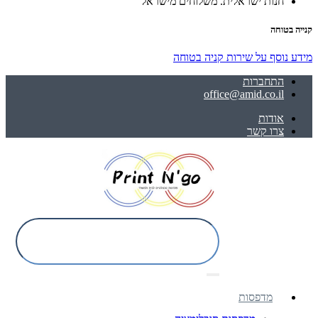
חנות ישראלית. משלוחים מישראל
קנייה בטוחה
מידע נוסף על שירות קניה בטוחה
התחברות
office@amid.co.il
אודות
צרו קשר
מדפסות