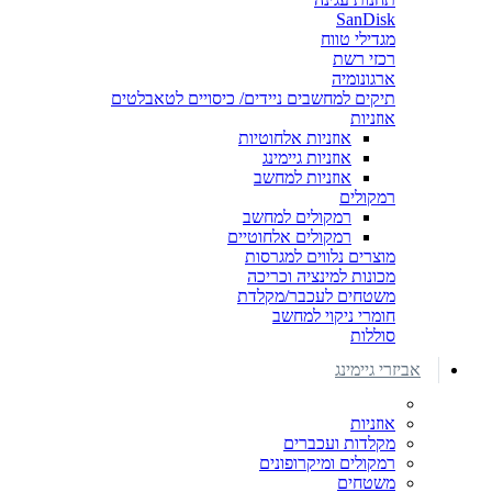
SanDisk
מגדילי טווח
רכזי רשת
ארגונומיה
תיקים למחשבים ניידים/ כיסויים לטאבלטים
אוזניות
אוזניות אלחוטיות
אוזניות גיימינג
אוזניות למחשב
רמקולים
רמקולים למחשב
רמקולים אלחוטיים
מוצרים נלווים למגרסות
מכונות למינציה וכריכה
משטחים לעכבר/מקלדת
חומרי ניקוי למחשב
סוללות
אביזרי גיימינג
אוזניות
מקלדות ועכברים
רמקולים ומיקרופונים
משטחים