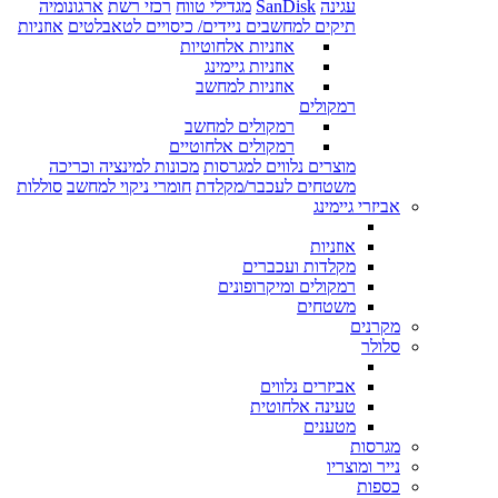
עגינה
SanDisk
מגדילי טווח
רכזי רשת
ארגונומיה
תיקים למחשבים ניידים/ כיסויים לטאבלטים
אוזניות
אוזניות אלחוטיות
אוזניות גיימינג
אוזניות למחשב
רמקולים
רמקולים למחשב
רמקולים אלחוטיים
מוצרים נלווים למגרסות
מכונות למינציה וכריכה
משטחים לעכבר/מקלדת
חומרי ניקוי למחשב
סוללות
אביזרי גיימינג
אוזניות
מקלדות ועכברים
רמקולים ומיקרופונים
משטחים
מקרנים
סלולר
אביזרים נלווים
טעינה אלחוטית
מטענים
מגרסות
נייר ומוצריו
כספות