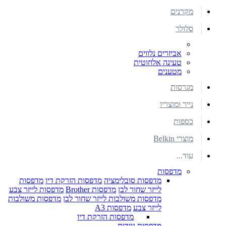
מקרנים
סלולר
אביזרים נלווים
טעינה אלחוטית
מטענים
מגרסות
נייר ומוצריו
כספות
מוצרי Belkin
עוד...
מדפסות
מדפסות סובלימציה
מדפסות הזרקת דיו
מדפסות
לייזר שחור לבן
מדפסות Brother
מדפסות לייזר צבע
מדפסות משולבות לייזר שחור לבן
מדפסות משולבות
לייזר צבע
מדפסות A3
מדפסות הזרקת דיו
מדפסות ניידות