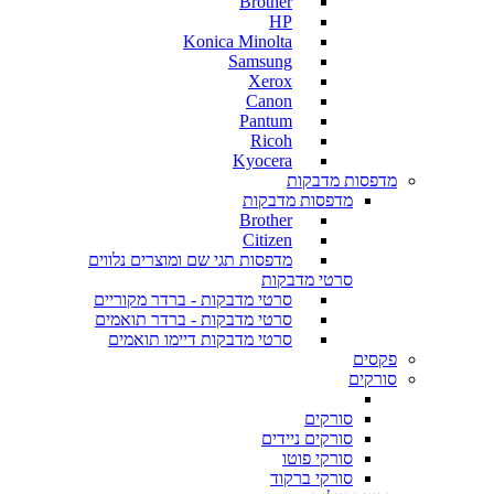
Brother
HP
Konica Minolta
Samsung
Xerox
Canon
Pantum
Ricoh
Kyocera
מדפסות מדבקות
מדפסות מדבקות
Brother
Citizen
מדפסות תגי שם ומוצרים נלווים
סרטי מדבקות
סרטי מדבקות - ברדר מקוריים
סרטי מדבקות - ברדר תואמים
סרטי מדבקות דיימו תואמים
פקסים
סורקים
סורקים
סורקים ניידים
סורקי פוטו
סורקי ברקוד