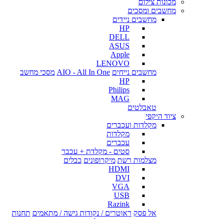
מכונות צילום
מחשבים ומסכים
מחשבים ניידים
HP
DELL
ASUS
Apple
LENOVO
מחשבים נייחים
AIO - All In One
מסכי מחשב
HP
Philips
MAG
טאבלטים
ציוד היקפי
מקלדות ועכברים
מקלדות
עכברים
סטים - מקלדת + עכבר
מצלמות רשת
מיקרופונים
כבלים
HDMI
DVI
VGA
USB
Razink
אל פסק
ראוטרים / נקודות גישה / מתאמים
תחנות