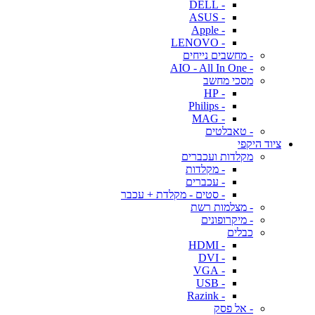
- DELL
- ASUS
- Apple
- LENOVO
- מחשבים נייחים
- AIO - All In One
מסכי מחשב
- HP
- Philips
- MAG
- טאבלטים
ציוד היקפי
מקלדות ועכברים
- מקלדות
- עכברים
- סטים - מקלדת + עכבר
- מצלמות רשת
- מיקרופונים
כבלים
- HDMI
- DVI
- VGA
- USB
- Razink
- אל פסק