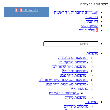
מוצר נוסף בהצלחה
סל קניות
0
0
התחברות \ הרשמה
קטגוריות
צרו קשר
דף הבית
החשבון שלי
0
עגלת קניות
מדפסות
- מדפסות סובלימציה
- מדפסות הזרקת דיו
- מדפסות לייזר שחור לבן
- מדפסות Brother
- מדפסות לייזר צבע
- מדפסות משולבות לייזר שחור לבן
- מדפסות משולבות לייזר צבע
מדפסות A3
- מדפסות הזרקת דיו
- מדפסות ניידות
ראשי דיו
מתכלים מקוריים