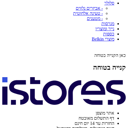
סלולר
- אביזרים נלווים
- טעינה אלחוטית
- מטענים
מגרסות
נייר ומוצריו
כספות
מוצרי Belkin
כאן הקנייה בטוחה
קנייה בטוחה
אתר מוצפן
דף התשלום מאובטח
החזרות עד 14 יום חינם