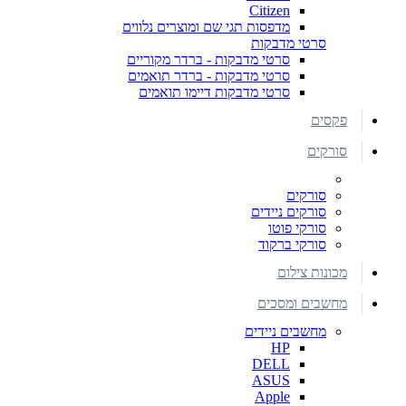
Citizen
מדפסות תגי שם ומוצרים נלווים
סרטי מדבקות
סרטי מדבקות - ברדר מקוריים
סרטי מדבקות - ברדר תואמים
סרטי מדבקות דיימו תואמים
פקסים
סורקים
סורקים
סורקים ניידים
סורקי פוטו
סורקי ברקוד
מכונות צילום
מחשבים ומסכים
מחשבים ניידים
HP
DELL
ASUS
Apple