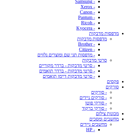
- Samsung
- Xerox
- Canon
- Pantum
- Ricoh
- Kyocera
מדפסות מדבקות
מדפסות מדבקות
- Brother
- Citizen
- מדפסות תגי שם ומוצרים נלווים
סרטי מדבקות
- סרטי מדבקות - ברדר מקוריים
- סרטי מדבקות - ברדר תואמים
- סרטי מדבקות דיימו תואמים
פקסים
סורקים
- סורקים
- סורקים ניידים
- סורקי פוטו
- סורקי ברקוד
מכונות צילום
מחשבים ומסכים
מחשבים ניידים
- HP