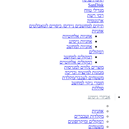
SanDisk
מגדילי טווח
רכזי רשת
ארגונומיה
תיקים למחשבים ניידים/ כיסויים לטאבלטים
אוזניות
אוזניות אלחוטיות
אוזניות גיימינג
אוזניות למחשב
רמקולים
רמקולים למחשב
רמקולים אלחוטיים
מוצרים נלווים למגרסות
מכונות למינציה וכריכה
משטחים לעכבר/מקלדת
חומרי ניקוי למחשב
סוללות
אביזרי גיימינג
אוזניות
מקלדות ועכברים
רמקולים ומיקרופונים
משטחים