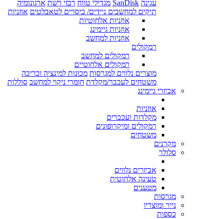
עגינה
SanDisk
מגדילי טווח
רכזי רשת
ארגונומיה
תיקים למחשבים ניידים/ כיסויים לטאבלטים
אוזניות
אוזניות אלחוטיות
אוזניות גיימינג
אוזניות למחשב
רמקולים
רמקולים למחשב
רמקולים אלחוטיים
מוצרים נלווים למגרסות
מכונות למינציה וכריכה
משטחים לעכבר/מקלדת
חומרי ניקוי למחשב
סוללות
אביזרי גיימינג
אוזניות
מקלדות ועכברים
רמקולים ומיקרופונים
משטחים
מקרנים
סלולר
אביזרים נלווים
טעינה אלחוטית
מטענים
מגרסות
נייר ומוצריו
כספות