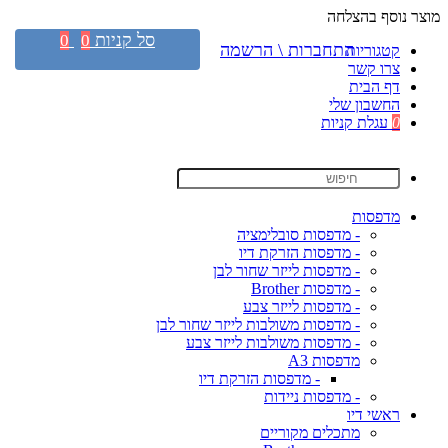
מוצר נוסף בהצלחה
סל קניות
0
0
התחברות \ הרשמה
קטגוריות
צרו קשר
דף הבית
החשבון שלי
0
עגלת קניות
מדפסות
- מדפסות סובלימציה
- מדפסות הזרקת דיו
- מדפסות לייזר שחור לבן
- מדפסות Brother
- מדפסות לייזר צבע
- מדפסות משולבות לייזר שחור לבן
- מדפסות משולבות לייזר צבע
מדפסות A3
- מדפסות הזרקת דיו
- מדפסות ניידות
ראשי דיו
מתכלים מקוריים