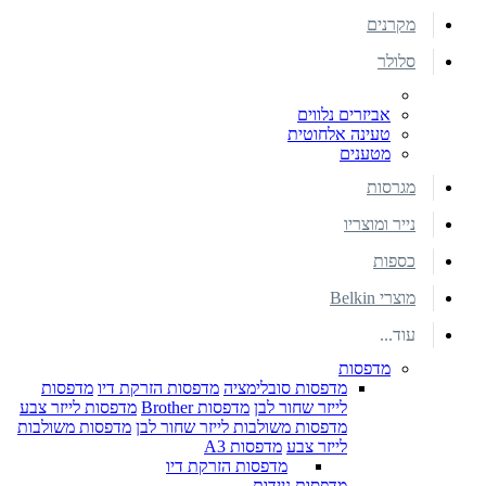
מקרנים
סלולר
אביזרים נלווים
טעינה אלחוטית
מטענים
מגרסות
נייר ומוצריו
כספות
מוצרי Belkin
עוד...
מדפסות
מדפסות סובלימציה
מדפסות הזרקת דיו
מדפסות
לייזר שחור לבן
מדפסות Brother
מדפסות לייזר צבע
מדפסות משולבות לייזר שחור לבן
מדפסות משולבות
לייזר צבע
מדפסות A3
מדפסות הזרקת דיו
מדפסות ניידות