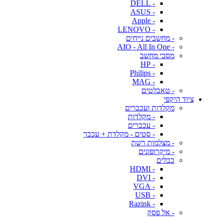
- DELL
- ASUS
- Apple
- LENOVO
- מחשבים נייחים
- AIO - All In One
מסכי מחשב
- HP
- Philips
- MAG
- טאבלטים
ציוד היקפי
מקלדות ועכברים
- מקלדות
- עכברים
- סטים - מקלדת + עכבר
- מצלמות רשת
- מיקרופונים
כבלים
- HDMI
- DVI
- VGA
- USB
- Razink
- אל פסק