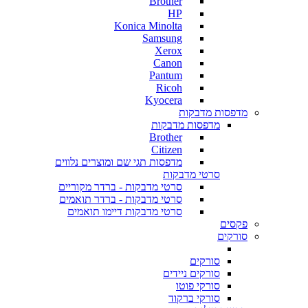
Brother
HP
Konica Minolta
Samsung
Xerox
Canon
Pantum
Ricoh
Kyocera
מדפסות מדבקות
מדפסות מדבקות
Brother
Citizen
מדפסות תגי שם ומוצרים נלווים
סרטי מדבקות
סרטי מדבקות - ברדר מקוריים
סרטי מדבקות - ברדר תואמים
סרטי מדבקות דיימו תואמים
פקסים
סורקים
סורקים
סורקים ניידים
סורקי פוטו
סורקי ברקוד