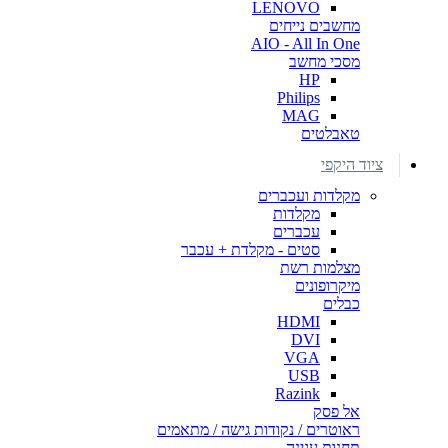
LENOVO
מחשבים נייחים
AIO - All In One
מסכי מחשב
HP
Philips
MAG
טאבלטים
ציוד היקפי
מקלדות ועכברים
מקלדות
עכברים
סטים - מקלדת + עכבר
מצלמות רשת
מיקרופונים
כבלים
HDMI
DVI
VGA
USB
Razink
אל פסק
ראוטרים / נקודות גישה / מתאמים
תחנות עגינה