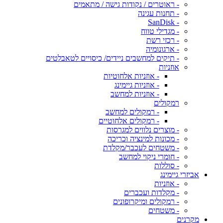
- ראוטרים / נקודות גישה / מתאמים
- תחנות עגינה
- SanDisk
- מגדילי טווח
- רכזי רשת
- ארגונומיה
- תיקים למחשבים ניידים/ כיסויים לטאבלטים
אוזניות
- אוזניות אלחוטיות
- אוזניות גיימינג
- אוזניות למחשב
רמקולים
- רמקולים למחשב
- רמקולים אלחוטיים
- מוצרים נלווים למגרסות
- מכונות למינציה וכריכה
- משטחים לעכבר/מקלדת
- חומרי ניקוי למחשב
- סוללות
אביזרי גיימינג
- אוזניות
- מקלדות ועכברים
- רמקולים ומיקרופונים
- משטחים
מקרנים