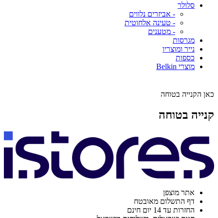
סלולר
- אביזרים נלווים
- טעינה אלחוטית
- מטענים
מגרסות
נייר ומוצריו
כספות
מוצרי Belkin
כאן הקנייה בטוחה
קנייה בטוחה
אתר מוצפן
דף התשלום מאובטח
החזרות עד 14 יום חינם