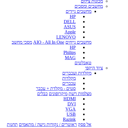
מכונות צילום
מחשבים ומסכים
מחשבים ניידים
HP
DELL
ASUS
Apple
LENOVO
מחשבים נייחים
AIO - All In One
מסכי מחשב
HP
Philips
MAG
טאבלטים
ציוד היקפי
מקלדות ועכברים
מקלדות
עכברים
סטים - מקלדת + עכבר
מצלמות רשת
מיקרופונים
כבלים
HDMI
DVI
VGA
USB
Razink
אל פסק
ראוטרים / נקודות גישה / מתאמים
תחנות