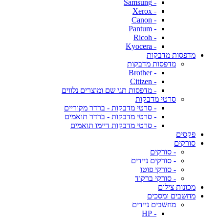
- Samsung
- Xerox
- Canon
- Pantum
- Ricoh
- Kyocera
מדפסות מדבקות
מדפסות מדבקות
- Brother
- Citizen
- מדפסות תגי שם ומוצרים נלווים
סרטי מדבקות
- סרטי מדבקות - ברדר מקוריים
- סרטי מדבקות - ברדר תואמים
- סרטי מדבקות דיימו תואמים
פקסים
סורקים
- סורקים
- סורקים ניידים
- סורקי פוטו
- סורקי ברקוד
מכונות צילום
מחשבים ומסכים
מחשבים ניידים
- HP