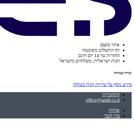
אתר מוצפן
דף התשלום מאובטח
החזרות עד 14 יום חינם
חנות ישראלית. משלוחים מישראל
קנייה בטוחה
מידע נוסף על שירות קניה בטוחה
התחברות
office@amid.co.il
אודות
צרו קשר