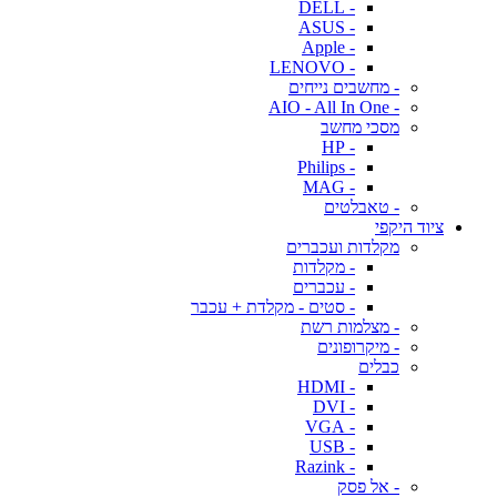
- DELL
- ASUS
- Apple
- LENOVO
- מחשבים נייחים
- AIO - All In One
מסכי מחשב
- HP
- Philips
- MAG
- טאבלטים
ציוד היקפי
מקלדות ועכברים
- מקלדות
- עכברים
- סטים - מקלדת + עכבר
- מצלמות רשת
- מיקרופונים
כבלים
- HDMI
- DVI
- VGA
- USB
- Razink
- אל פסק