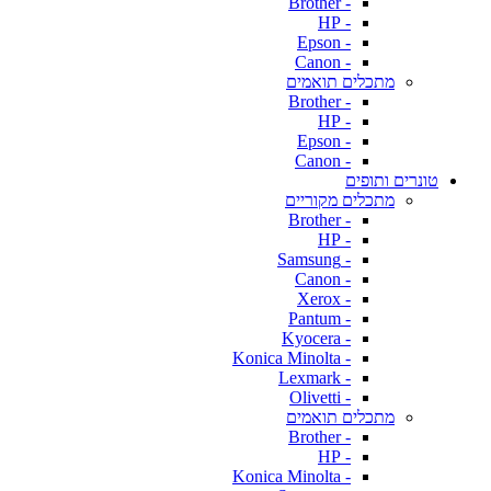
- Brother
- HP
- Epson
- Canon
מתכלים תואמים
- Brother
- HP
- Epson
- Canon
טונרים ותופים
מתכלים מקוריים
- Brother
- HP
- Samsung
- Canon
- Xerox
- Pantum
- Kyocera
- Konica Minolta
- Lexmark
- Olivetti
מתכלים תואמים
- Brother
- HP
- Konica Minolta