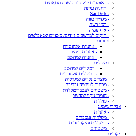
- ראוטרים / נקודות גישה / מתאמים
- תחנות עגינה
- SanDisk
- מגדילי טווח
- רכזי רשת
- ארגונומיה
- תיקים למחשבים ניידים/ כיסויים לטאבלטים
אוזניות
- אוזניות אלחוטיות
- אוזניות גיימינג
- אוזניות למחשב
רמקולים
- רמקולים למחשב
- רמקולים אלחוטיים
- מוצרים נלווים למגרסות
- מכונות למינציה וכריכה
- משטחים לעכבר/מקלדת
- חומרי ניקוי למחשב
- סוללות
אביזרי גיימינג
- אוזניות
- מקלדות ועכברים
- רמקולים ומיקרופונים
- משטחים
מקרנים