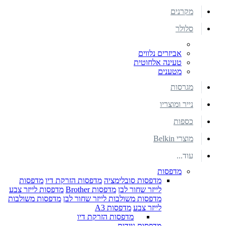
מקרנים
סלולר
אביזרים נלווים
טעינה אלחוטית
מטענים
מגרסות
נייר ומוצריו
כספות
מוצרי Belkin
עוד...
מדפסות
מדפסות סובלימציה
מדפסות הזרקת דיו
מדפסות
לייזר שחור לבן
מדפסות Brother
מדפסות לייזר צבע
מדפסות משולבות לייזר שחור לבן
מדפסות משולבות
לייזר צבע
מדפסות A3
מדפסות הזרקת דיו
מדפסות ניידות