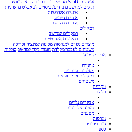
עגינה
SanDisk
מגדילי טווח
רכזי רשת
ארגונומיה
תיקים למחשבים ניידים/ כיסויים לטאבלטים
אוזניות
אוזניות אלחוטיות
אוזניות גיימינג
אוזניות למחשב
רמקולים
רמקולים למחשב
רמקולים אלחוטיים
מוצרים נלווים למגרסות
מכונות למינציה וכריכה
משטחים לעכבר/מקלדת
חומרי ניקוי למחשב
סוללות
אביזרי גיימינג
אוזניות
מקלדות ועכברים
רמקולים ומיקרופונים
משטחים
מקרנים
סלולר
אביזרים נלווים
טעינה אלחוטית
מטענים
מגרסות
נייר ומוצריו
כספות