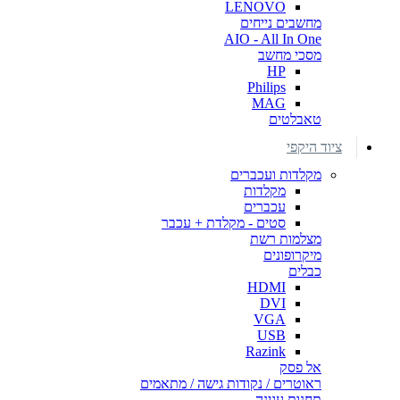
LENOVO
מחשבים נייחים
AIO - All In One
מסכי מחשב
HP
Philips
MAG
טאבלטים
ציוד היקפי
מקלדות ועכברים
מקלדות
עכברים
סטים - מקלדת + עכבר
מצלמות רשת
מיקרופונים
כבלים
HDMI
DVI
VGA
USB
Razink
אל פסק
ראוטרים / נקודות גישה / מתאמים
תחנות עגינה