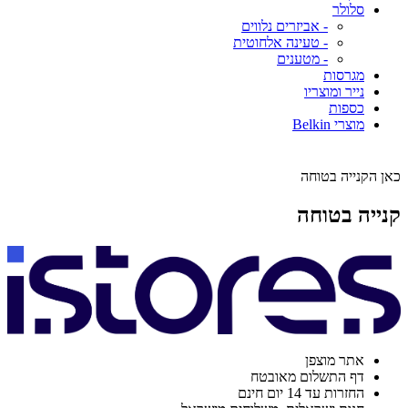
סלולר
- אביזרים נלווים
- טעינה אלחוטית
- מטענים
מגרסות
נייר ומוצריו
כספות
מוצרי Belkin
כאן הקנייה בטוחה
קנייה בטוחה
אתר מוצפן
דף התשלום מאובטח
החזרות עד 14 יום חינם