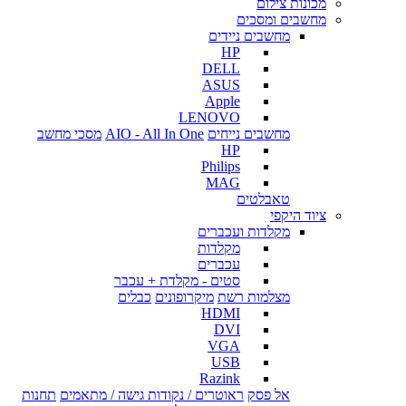
מכונות צילום
מחשבים ומסכים
מחשבים ניידים
HP
DELL
ASUS
Apple
LENOVO
מחשבים נייחים
AIO - All In One
מסכי מחשב
HP
Philips
MAG
טאבלטים
ציוד היקפי
מקלדות ועכברים
מקלדות
עכברים
סטים - מקלדת + עכבר
מצלמות רשת
מיקרופונים
כבלים
HDMI
DVI
VGA
USB
Razink
אל פסק
ראוטרים / נקודות גישה / מתאמים
תחנות