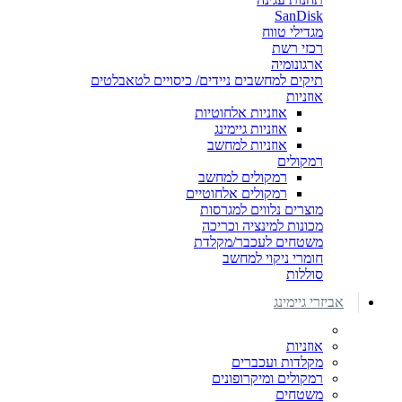
SanDisk
מגדילי טווח
רכזי רשת
ארגונומיה
תיקים למחשבים ניידים/ כיסויים לטאבלטים
אוזניות
אוזניות אלחוטיות
אוזניות גיימינג
אוזניות למחשב
רמקולים
רמקולים למחשב
רמקולים אלחוטיים
מוצרים נלווים למגרסות
מכונות למינציה וכריכה
משטחים לעכבר/מקלדת
חומרי ניקוי למחשב
סוללות
אביזרי גיימינג
אוזניות
מקלדות ועכברים
רמקולים ומיקרופונים
משטחים