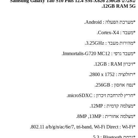
טאבלט Samsung Galaxy Tab S10 Plus 12.4 SM-X826 256GB
12GB RAM 5G.
*מערכת הפעלה
:
Android
.
*מעבד :
Cortex-X4
.
*מהירות מעבד :
GHz
3.25.
*
מעבד גרפי
:
Immortalis-G720 MC12
.
*
זיכרון
RAM
:
12GB
.
*רזולוציה
:
2800 x 1752
.
*נפח אחסון
:
256GB
.
*
חריץ להרחבת זיכרון :
microSDXC
.
*
מצלמה קדמית
:
12MP
.
*מצלמה אחורית
:
13MP
,
8MP
.
.
802.11 a/b/g/n/ac/6e/7, tri-band, Wi-Fi Direct
:
Wi-Fi*
*גרסת
Bluetooth
: 5.3.