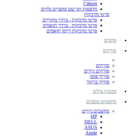
Citizen
מדפסות תגי שם ומוצרים נלווים
סרטי מדבקות
סרטי מדבקות - ברדר מקוריים
סרטי מדבקות - ברדר תואמים
סרטי מדבקות דיימו תואמים
פקסים
סורקים
סורקים
סורקים ניידים
סורקי פוטו
סורקי ברקוד
מכונות צילום
מחשבים ומסכים
מחשבים ניידים
HP
DELL
ASUS
Apple