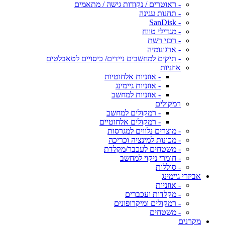
- ראוטרים / נקודות גישה / מתאמים
- תחנות עגינה
- SanDisk
- מגדילי טווח
- רכזי רשת
- ארגונומיה
- תיקים למחשבים ניידים/ כיסויים לטאבלטים
אוזניות
- אוזניות אלחוטיות
- אוזניות גיימינג
- אוזניות למחשב
רמקולים
- רמקולים למחשב
- רמקולים אלחוטיים
- מוצרים נלווים למגרסות
- מכונות למינציה וכריכה
- משטחים לעכבר/מקלדת
- חומרי ניקוי למחשב
- סוללות
אביזרי גיימינג
- אוזניות
- מקלדות ועכברים
- רמקולים ומיקרופונים
- משטחים
מקרנים