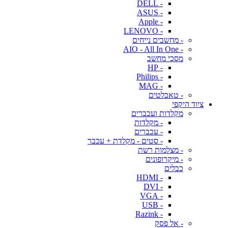
- DELL
- ASUS
- Apple
- LENOVO
- מחשבים נייחים
- AIO - All In One
מסכי מחשב
- HP
- Philips
- MAG
- טאבלטים
ציוד היקפי
מקלדות ועכברים
- מקלדות
- עכברים
- סטים - מקלדת + עכבר
- מצלמות רשת
- מיקרופונים
כבלים
- HDMI
- DVI
- VGA
- USB
- Razink
- אל פסק