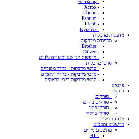
- Samsung
- Xerox
- Canon
- Pantum
- Ricoh
- Kyocera
מדפסות מדבקות
מדפסות מדבקות
- Brother
- Citizen
- מדפסות תגי שם ומוצרים נלווים
סרטי מדבקות
- סרטי מדבקות - ברדר מקוריים
- סרטי מדבקות - ברדר תואמים
- סרטי מדבקות דיימו תואמים
פקסים
סורקים
- סורקים
- סורקים ניידים
- סורקי פוטו
- סורקי ברקוד
מכונות צילום
מחשבים ומסכים
מחשבים ניידים
- HP