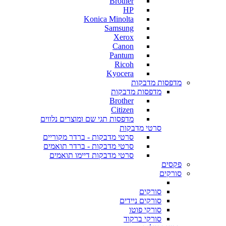
Brother
HP
Konica Minolta
Samsung
Xerox
Canon
Pantum
Ricoh
Kyocera
מדפסות מדבקות
מדפסות מדבקות
Brother
Citizen
מדפסות תגי שם ומוצרים נלווים
סרטי מדבקות
סרטי מדבקות - ברדר מקוריים
סרטי מדבקות - ברדר תואמים
סרטי מדבקות דיימו תואמים
פקסים
סורקים
סורקים
סורקים ניידים
סורקי פוטו
סורקי ברקוד