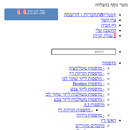
מוצר נוסף בהצלחה
סל קניות
0
0
התחברות \ הרשמה
קטגוריות
צרו קשר
דף הבית
החשבון שלי
0
עגלת קניות
מדפסות
- מדפסות סובלימציה
- מדפסות הזרקת דיו
- מדפסות לייזר שחור לבן
- מדפסות Brother
- מדפסות לייזר צבע
- מדפסות משולבות לייזר שחור לבן
- מדפסות משולבות לייזר צבע
מדפסות A3
- מדפסות הזרקת דיו
- מדפסות ניידות
ראשי דיו
מתכלים מקוריים