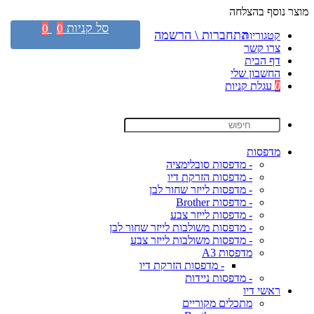
מוצר נוסף בהצלחה
סל קניות
0
0
התחברות \ הרשמה
קטגוריות
צרו קשר
דף הבית
החשבון שלי
0
עגלת קניות
מדפסות
- מדפסות סובלימציה
- מדפסות הזרקת דיו
- מדפסות לייזר שחור לבן
- מדפסות Brother
- מדפסות לייזר צבע
- מדפסות משולבות לייזר שחור לבן
- מדפסות משולבות לייזר צבע
מדפסות A3
- מדפסות הזרקת דיו
- מדפסות ניידות
ראשי דיו
מתכלים מקוריים