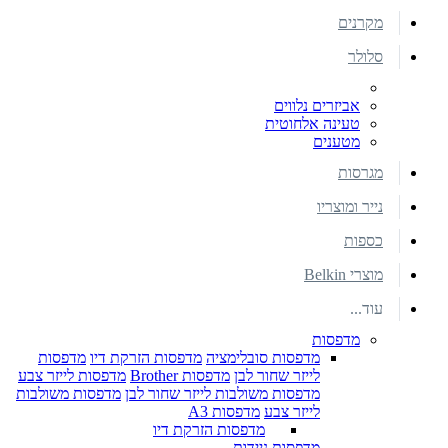
מקרנים
סלולר
אביזרים נלווים
טעינה אלחוטית
מטענים
מגרסות
נייר ומוצריו
כספות
מוצרי Belkin
עוד...
מדפסות
מדפסות סובלימציה
מדפסות הזרקת דיו
מדפסות
לייזר שחור לבן
מדפסות Brother
מדפסות לייזר צבע
מדפסות משולבות לייזר שחור לבן
מדפסות משולבות
לייזר צבע
מדפסות A3
מדפסות הזרקת דיו
מדפסות ניידות