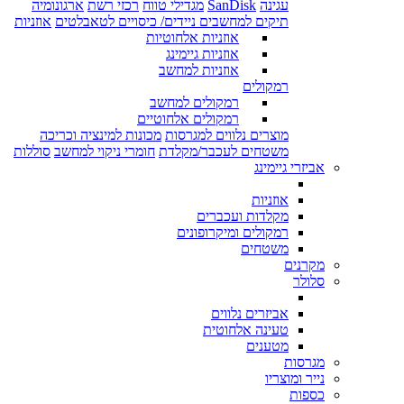
עגינה
SanDisk
מגדילי טווח
רכזי רשת
ארגונומיה
תיקים למחשבים ניידים/ כיסויים לטאבלטים
אוזניות
אוזניות אלחוטיות
אוזניות גיימינג
אוזניות למחשב
רמקולים
רמקולים למחשב
רמקולים אלחוטיים
מוצרים נלווים למגרסות
מכונות למינציה וכריכה
משטחים לעכבר/מקלדת
חומרי ניקוי למחשב
סוללות
אביזרי גיימינג
אוזניות
מקלדות ועכברים
רמקולים ומיקרופונים
משטחים
מקרנים
סלולר
אביזרים נלווים
טעינה אלחוטית
מטענים
מגרסות
נייר ומוצריו
כספות