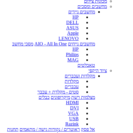
מכונות צילום
מחשבים ומסכים
מחשבים ניידים
HP
DELL
ASUS
Apple
LENOVO
מחשבים נייחים
AIO - All In One
מסכי מחשב
HP
Philips
MAG
טאבלטים
ציוד היקפי
מקלדות ועכברים
מקלדות
עכברים
סטים - מקלדת + עכבר
מצלמות רשת
מיקרופונים
כבלים
HDMI
DVI
VGA
USB
Razink
אל פסק
ראוטרים / נקודות גישה / מתאמים
תחנות