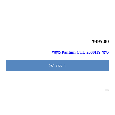
₪495.00
‏טונר Pantum CTL-2000HY מקורי
הוספה לסל