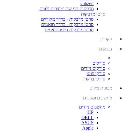
Citizen
מדפסות תגי שם ומוצרים נלווים
סרטי מדבקות
סרטי מדבקות - ברדר מקוריים
סרטי מדבקות - ברדר תואמים
סרטי מדבקות דיימו תואמים
פקסים
סורקים
סורקים
סורקים ניידים
סורקי פוטו
סורקי ברקוד
מכונות צילום
מחשבים ומסכים
מחשבים ניידים
HP
DELL
ASUS
Apple