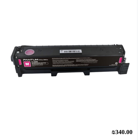
₪340.00