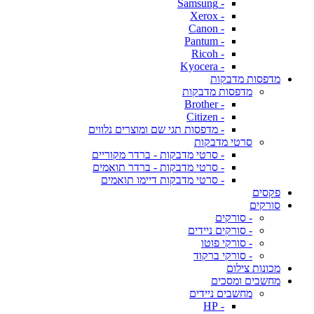
- Samsung
- Xerox
- Canon
- Pantum
- Ricoh
- Kyocera
מדפסות מדבקות
מדפסות מדבקות
- Brother
- Citizen
- מדפסות תגי שם ומוצרים נלווים
סרטי מדבקות
- סרטי מדבקות - ברדר מקוריים
- סרטי מדבקות - ברדר תואמים
- סרטי מדבקות דיימו תואמים
פקסים
סורקים
- סורקים
- סורקים ניידים
- סורקי פוטו
- סורקי ברקוד
מכונות צילום
מחשבים ומסכים
מחשבים ניידים
- HP