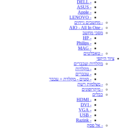
- DELL
- ASUS
- Apple
- LENOVO
- מחשבים נייחים
- AIO - All In One
מסכי מחשב
- HP
- Philips
- MAG
- טאבלטים
ציוד היקפי
מקלדות ועכברים
- מקלדות
- עכברים
- סטים - מקלדת + עכבר
- מצלמות רשת
- מיקרופונים
כבלים
- HDMI
- DVI
- VGA
- USB
- Razink
- אל פסק