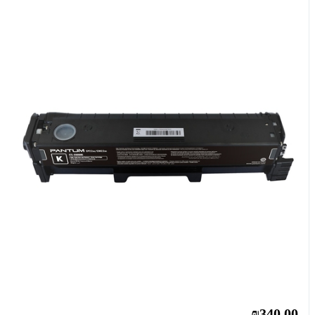
₪340.00