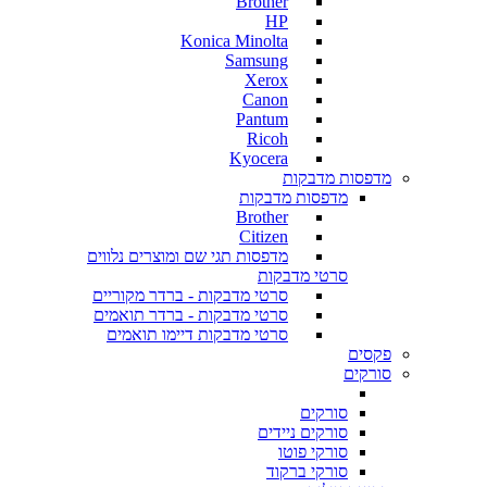
Brother
HP
Konica Minolta
Samsung
Xerox
Canon
Pantum
Ricoh
Kyocera
מדפסות מדבקות
מדפסות מדבקות
Brother
Citizen
מדפסות תגי שם ומוצרים נלווים
סרטי מדבקות
סרטי מדבקות - ברדר מקוריים
סרטי מדבקות - ברדר תואמים
סרטי מדבקות דיימו תואמים
פקסים
סורקים
סורקים
סורקים ניידים
סורקי פוטו
סורקי ברקוד