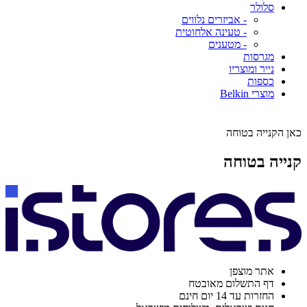
סלולר
- אביזרים נלווים
- טעינה אלחוטית
- מטענים
מגרסות
נייר ומוצריו
כספות
מוצרי Belkin
כאן הקנייה בטוחה
קנייה בטוחה
אתר מוצפן
דף התשלום מאובטח
החזרות עד 14 יום חינם