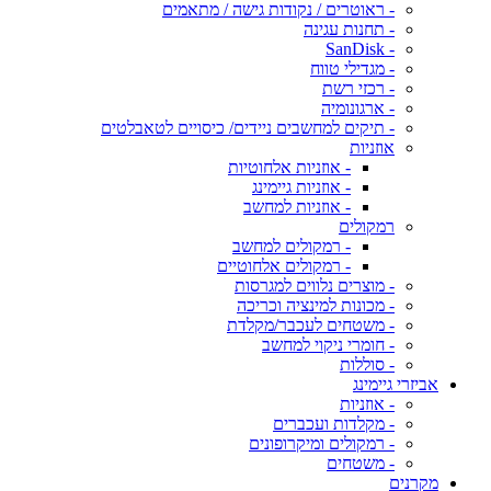
- ראוטרים / נקודות גישה / מתאמים
- תחנות עגינה
- SanDisk
- מגדילי טווח
- רכזי רשת
- ארגונומיה
- תיקים למחשבים ניידים/ כיסויים לטאבלטים
אוזניות
- אוזניות אלחוטיות
- אוזניות גיימינג
- אוזניות למחשב
רמקולים
- רמקולים למחשב
- רמקולים אלחוטיים
- מוצרים נלווים למגרסות
- מכונות למינציה וכריכה
- משטחים לעכבר/מקלדת
- חומרי ניקוי למחשב
- סוללות
אביזרי גיימינג
- אוזניות
- מקלדות ועכברים
- רמקולים ומיקרופונים
- משטחים
מקרנים