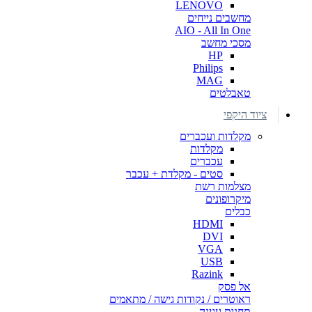
LENOVO
מחשבים נייחים
AIO - All In One
מסכי מחשב
HP
Philips
MAG
טאבלטים
ציוד היקפי
מקלדות ועכברים
מקלדות
עכברים
סטים - מקלדת + עכבר
מצלמות רשת
מיקרופונים
כבלים
HDMI
DVI
VGA
USB
Razink
אל פסק
ראוטרים / נקודות גישה / מתאמים
תחנות עגינה