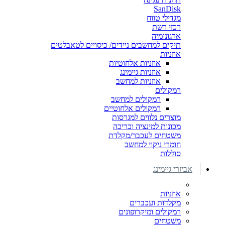
SanDisk
מגדילי טווח
רכזי רשת
ארגונומיה
תיקים למחשבים ניידים/ כיסויים לטאבלטים
אוזניות
אוזניות אלחוטיות
אוזניות גיימינג
אוזניות למחשב
רמקולים
רמקולים למחשב
רמקולים אלחוטיים
מוצרים נלווים למגרסות
מכונות למינציה וכריכה
משטחים לעכבר/מקלדת
חומרי ניקוי למחשב
סוללות
אביזרי גיימינג
אוזניות
מקלדות ועכברים
רמקולים ומיקרופונים
משטחים