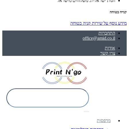
חנות ישראלית. משלוחים מישראל
קנייה בטוחה
מידע נוסף על שירות קניה בטוחה
התחברות
office@amid.co.il
אודות
צרו קשר
מדפסות