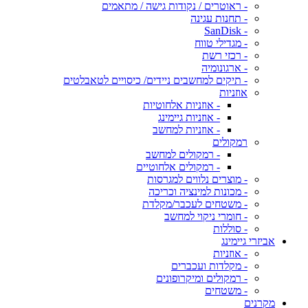
- ראוטרים / נקודות גישה / מתאמים
- תחנות עגינה
- SanDisk
- מגדילי טווח
- רכזי רשת
- ארגונומיה
- תיקים למחשבים ניידים/ כיסויים לטאבלטים
אוזניות
- אוזניות אלחוטיות
- אוזניות גיימינג
- אוזניות למחשב
רמקולים
- רמקולים למחשב
- רמקולים אלחוטיים
- מוצרים נלווים למגרסות
- מכונות למינציה וכריכה
- משטחים לעכבר/מקלדת
- חומרי ניקוי למחשב
- סוללות
אביזרי גיימינג
- אוזניות
- מקלדות ועכברים
- רמקולים ומיקרופונים
- משטחים
מקרנים