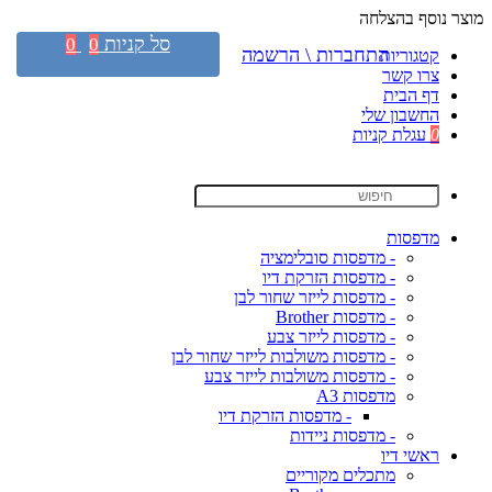
מוצר נוסף בהצלחה
סל קניות
0
0
התחברות \ הרשמה
קטגוריות
צרו קשר
דף הבית
החשבון שלי
0
עגלת קניות
מדפסות
- מדפסות סובלימציה
- מדפסות הזרקת דיו
- מדפסות לייזר שחור לבן
- מדפסות Brother
- מדפסות לייזר צבע
- מדפסות משולבות לייזר שחור לבן
- מדפסות משולבות לייזר צבע
מדפסות A3
- מדפסות הזרקת דיו
- מדפסות ניידות
ראשי דיו
מתכלים מקוריים