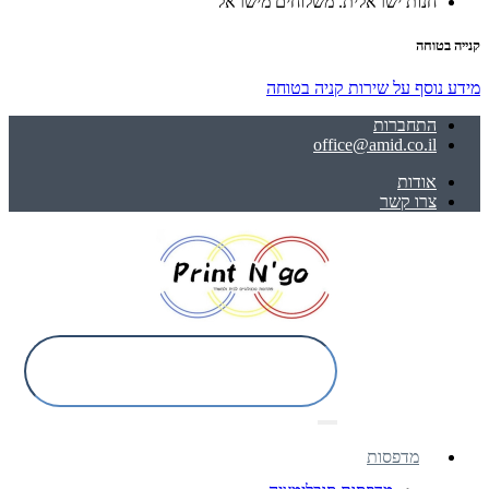
חנות ישראלית. משלוחים מישראל
קנייה בטוחה
מידע נוסף על שירות קניה בטוחה
התחברות
office@amid.co.il
אודות
צרו קשר
מדפסות