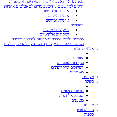
עגינה
SanDisk
מגדילי טווח
רכזי רשת
ארגונומיה
תיקים למחשבים ניידים/ כיסויים לטאבלטים
אוזניות
אוזניות אלחוטיות
אוזניות גיימינג
אוזניות למחשב
רמקולים
רמקולים למחשב
רמקולים אלחוטיים
מוצרים נלווים למגרסות
מכונות למינציה וכריכה
משטחים לעכבר/מקלדת
חומרי ניקוי למחשב
סוללות
אביזרי גיימינג
אוזניות
מקלדות ועכברים
רמקולים ומיקרופונים
משטחים
מקרנים
סלולר
אביזרים נלווים
טעינה אלחוטית
מטענים
מגרסות
נייר ומוצריו
כספות