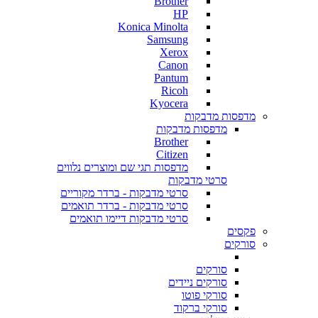
Brother
HP
Konica Minolta
Samsung
Xerox
Canon
Pantum
Ricoh
Kyocera
מדפסות מדבקות
מדפסות מדבקות
Brother
Citizen
מדפסות תגי שם ומוצרים נלווים
סרטי מדבקות
סרטי מדבקות - ברדר מקוריים
סרטי מדבקות - ברדר תואמים
סרטי מדבקות דיימו תואמים
פקסים
סורקים
סורקים
סורקים ניידים
סורקי פוטו
סורקי ברקוד