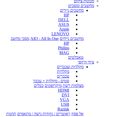
מכונות צילום
מחשבים ומסכים
מחשבים ניידים
HP
DELL
ASUS
Apple
LENOVO
מחשבים נייחים
AIO - All In One
מסכי מחשב
HP
Philips
MAG
טאבלטים
ציוד היקפי
מקלדות ועכברים
מקלדות
עכברים
סטים - מקלדת + עכבר
מצלמות רשת
מיקרופונים
כבלים
HDMI
DVI
VGA
USB
Razink
אל פסק
ראוטרים / נקודות גישה / מתאמים
תחנות