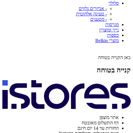
סלולר
- אביזרים נלווים
- טעינה אלחוטית
- מטענים
מגרסות
נייר ומוצריו
כספות
מוצרי Belkin
כאן הקנייה בטוחה
קנייה בטוחה
אתר מוצפן
דף התשלום מאובטח
החזרות עד 14 יום חינם