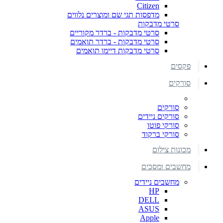
Citizen
מדפסות תגי שם ומוצרים נלווים
סרטי מדבקות
סרטי מדבקות - ברדר מקוריים
סרטי מדבקות - ברדר תואמים
סרטי מדבקות דיימו תואמים
פקסים
סורקים
סורקים
סורקים ניידים
סורקי פוטו
סורקי ברקוד
מכונות צילום
מחשבים ומסכים
מחשבים ניידים
HP
DELL
ASUS
Apple