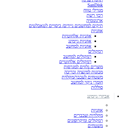
SanDisk
מגדילי טווח
רכזי רשת
ארגונומיה
תיקים למחשבים ניידים/ כיסויים לטאבלטים
אוזניות
אוזניות אלחוטיות
אוזניות גיימינג
אוזניות למחשב
רמקולים
רמקולים למחשב
רמקולים אלחוטיים
מוצרים נלווים למגרסות
מכונות למינציה וכריכה
משטחים לעכבר/מקלדת
חומרי ניקוי למחשב
סוללות
אביזרי גיימינג
אוזניות
מקלדות ועכברים
רמקולים ומיקרופונים
משטחים