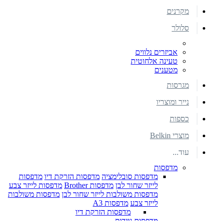
מקרנים
סלולר
אביזרים נלווים
טעינה אלחוטית
מטענים
מגרסות
נייר ומוצריו
כספות
מוצרי Belkin
עוד...
מדפסות
מדפסות סובלימציה
מדפסות הזרקת דיו
מדפסות
לייזר שחור לבן
מדפסות Brother
מדפסות לייזר צבע
מדפסות משולבות לייזר שחור לבן
מדפסות משולבות
לייזר צבע
מדפסות A3
מדפסות הזרקת דיו
מדפסות ניידות