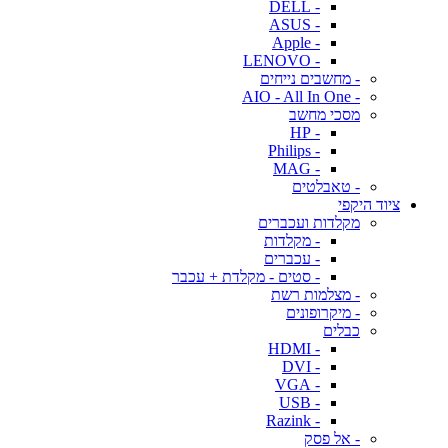
- DELL
- ASUS
- Apple
- LENOVO
- מחשבים נייחים
- AIO - All In One
מסכי מחשב
- HP
- Philips
- MAG
- טאבלטים
ציוד היקפי
מקלדות ועכברים
- מקלדות
- עכברים
- סטים - מקלדת + עכבר
- מצלמות רשת
- מיקרופונים
כבלים
- HDMI
- DVI
- VGA
- USB
- Razink
- אל פסק