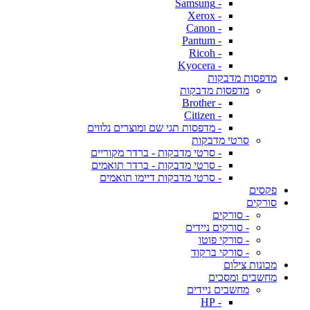
- Samsung
- Xerox
- Canon
- Pantum
- Ricoh
- Kyocera
מדפסות מדבקות
מדפסות מדבקות
- Brother
- Citizen
- מדפסות תגי שם ומוצרים נלווים
סרטי מדבקות
- סרטי מדבקות - ברדר מקוריים
- סרטי מדבקות - ברדר תואמים
- סרטי מדבקות דיימו תואמים
פקסים
סורקים
- סורקים
- סורקים ניידים
- סורקי פוטו
- סורקי ברקוד
מכונות צילום
מחשבים ומסכים
מחשבים ניידים
- HP