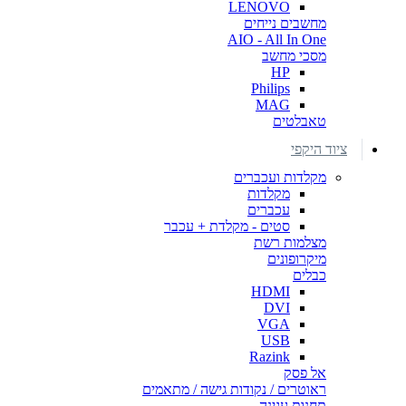
LENOVO
מחשבים נייחים
AIO - All In One
מסכי מחשב
HP
Philips
MAG
טאבלטים
ציוד היקפי
מקלדות ועכברים
מקלדות
עכברים
סטים - מקלדת + עכבר
מצלמות רשת
מיקרופונים
כבלים
HDMI
DVI
VGA
USB
Razink
אל פסק
ראוטרים / נקודות גישה / מתאמים
תחנות עגינה