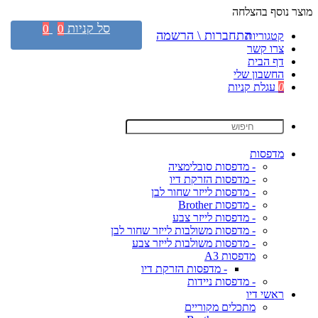
מוצר נוסף בהצלחה
סל קניות
0
0
התחברות \ הרשמה
קטגוריות
צרו קשר
דף הבית
החשבון שלי
0
עגלת קניות
מדפסות
- מדפסות סובלימציה
- מדפסות הזרקת דיו
- מדפסות לייזר שחור לבן
- מדפסות Brother
- מדפסות לייזר צבע
- מדפסות משולבות לייזר שחור לבן
- מדפסות משולבות לייזר צבע
מדפסות A3
- מדפסות הזרקת דיו
- מדפסות ניידות
ראשי דיו
מתכלים מקוריים