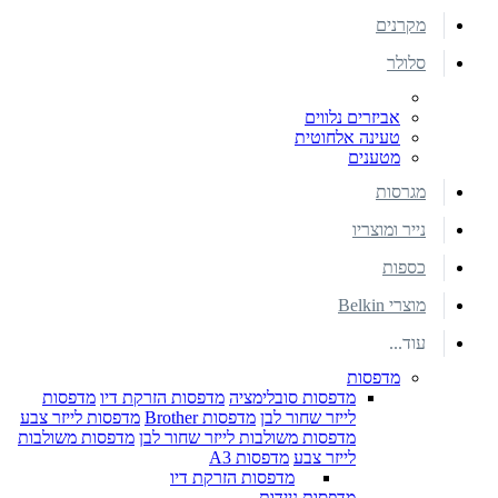
מקרנים
סלולר
אביזרים נלווים
טעינה אלחוטית
מטענים
מגרסות
נייר ומוצריו
כספות
מוצרי Belkin
עוד...
מדפסות
מדפסות סובלימציה
מדפסות הזרקת דיו
מדפסות
לייזר שחור לבן
מדפסות Brother
מדפסות לייזר צבע
מדפסות משולבות לייזר שחור לבן
מדפסות משולבות
לייזר צבע
מדפסות A3
מדפסות הזרקת דיו
מדפסות ניידות