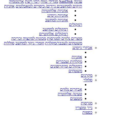
עגינה
SanDisk
מגדילי טווח
רכזי רשת
ארגונומיה
תיקים למחשבים ניידים/ כיסויים לטאבלטים
אוזניות
אוזניות אלחוטיות
אוזניות גיימינג
אוזניות למחשב
רמקולים
רמקולים למחשב
רמקולים אלחוטיים
מוצרים נלווים למגרסות
מכונות למינציה וכריכה
משטחים לעכבר/מקלדת
חומרי ניקוי למחשב
סוללות
אביזרי גיימינג
אוזניות
מקלדות ועכברים
רמקולים ומיקרופונים
משטחים
מקרנים
סלולר
אביזרים נלווים
טעינה אלחוטית
מטענים
מגרסות
נייר ומוצריו
כספות