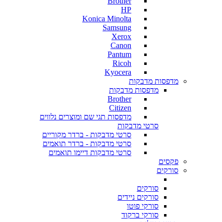
Brother
HP
Konica Minolta
Samsung
Xerox
Canon
Pantum
Ricoh
Kyocera
מדפסות מדבקות
מדפסות מדבקות
Brother
Citizen
מדפסות תגי שם ומוצרים נלווים
סרטי מדבקות
סרטי מדבקות - ברדר מקוריים
סרטי מדבקות - ברדר תואמים
סרטי מדבקות דיימו תואמים
פקסים
סורקים
סורקים
סורקים ניידים
סורקי פוטו
סורקי ברקוד