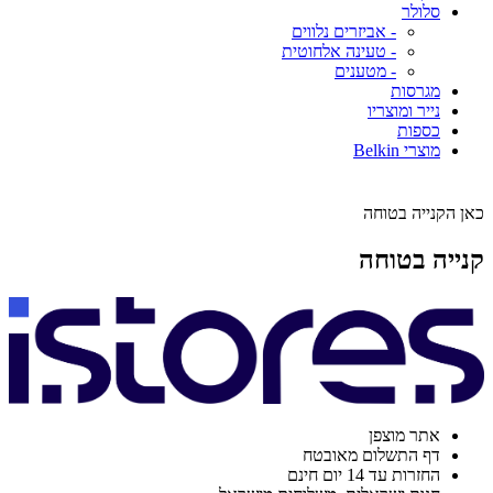
סלולר
- אביזרים נלווים
- טעינה אלחוטית
- מטענים
מגרסות
נייר ומוצריו
כספות
מוצרי Belkin
כאן הקנייה בטוחה
קנייה בטוחה
אתר מוצפן
דף התשלום מאובטח
החזרות עד 14 יום חינם