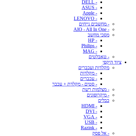
- DELL
- ASUS
- Apple
- LENOVO
- מחשבים נייחים
- AIO - All In One
מסכי מחשב
- HP
- Philips
- MAG
- טאבלטים
ציוד היקפי
מקלדות ועכברים
- מקלדות
- עכברים
- סטים - מקלדת + עכבר
- מצלמות רשת
- מיקרופונים
כבלים
- HDMI
- DVI
- VGA
- USB
- Razink
- אל פסק