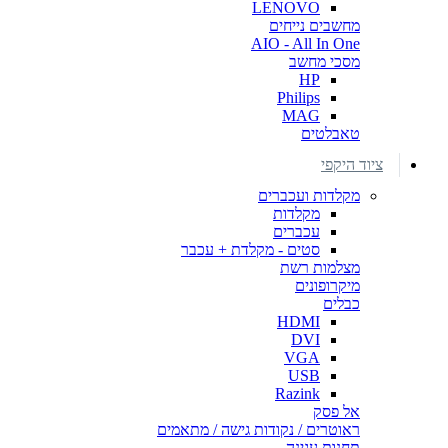
LENOVO
מחשבים נייחים
AIO - All In One
מסכי מחשב
HP
Philips
MAG
טאבלטים
ציוד היקפי
מקלדות ועכברים
מקלדות
עכברים
סטים - מקלדת + עכבר
מצלמות רשת
מיקרופונים
כבלים
HDMI
DVI
VGA
USB
Razink
אל פסק
ראוטרים / נקודות גישה / מתאמים
תחנות עגינה