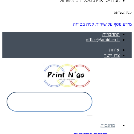
חנות ישראלית. משלוחים מישראל
קנייה בטוחה
מידע נוסף על שירות קניה בטוחה
התחברות
office@amid.co.il
אודות
צרו קשר
מדפסות