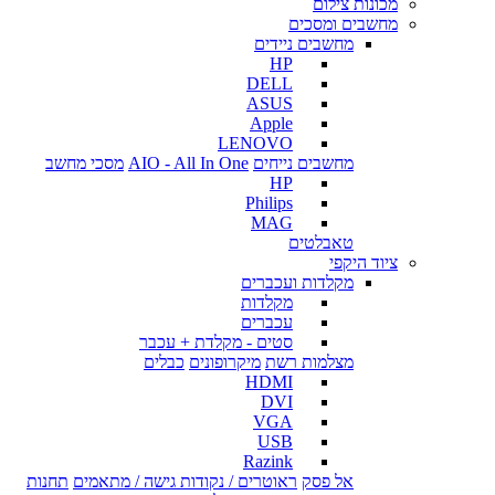
מכונות צילום
מחשבים ומסכים
מחשבים ניידים
HP
DELL
ASUS
Apple
LENOVO
מחשבים נייחים
AIO - All In One
מסכי מחשב
HP
Philips
MAG
טאבלטים
ציוד היקפי
מקלדות ועכברים
מקלדות
עכברים
סטים - מקלדת + עכבר
מצלמות רשת
מיקרופונים
כבלים
HDMI
DVI
VGA
USB
Razink
אל פסק
ראוטרים / נקודות גישה / מתאמים
תחנות