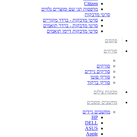
Citizen
מדפסות תגי שם ומוצרים נלווים
סרטי מדבקות
סרטי מדבקות - ברדר מקוריים
סרטי מדבקות - ברדר תואמים
סרטי מדבקות דיימו תואמים
פקסים
סורקים
סורקים
סורקים ניידים
סורקי פוטו
סורקי ברקוד
מכונות צילום
מחשבים ומסכים
מחשבים ניידים
HP
DELL
ASUS
Apple