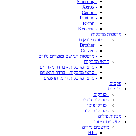
- Samsung
- Xerox
- Canon
- Pantum
- Ricoh
- Kyocera
מדפסות מדבקות
מדפסות מדבקות
- Brother
- Citizen
- מדפסות תגי שם ומוצרים נלווים
סרטי מדבקות
- סרטי מדבקות - ברדר מקוריים
- סרטי מדבקות - ברדר תואמים
- סרטי מדבקות דיימו תואמים
פקסים
סורקים
- סורקים
- סורקים ניידים
- סורקי פוטו
- סורקי ברקוד
מכונות צילום
מחשבים ומסכים
מחשבים ניידים
- HP