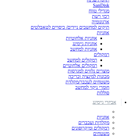
SanDisk
מגדילי טווח
רכזי רשת
ארגונומיה
תיקים למחשבים ניידים/ כיסויים לטאבלטים
אוזניות
אוזניות אלחוטיות
אוזניות גיימינג
אוזניות למחשב
רמקולים
רמקולים למחשב
רמקולים אלחוטיים
מוצרים נלווים למגרסות
מכונות למינציה וכריכה
משטחים לעכבר/מקלדת
חומרי ניקוי למחשב
סוללות
אביזרי גיימינג
אוזניות
מקלדות ועכברים
רמקולים ומיקרופונים
משטחים