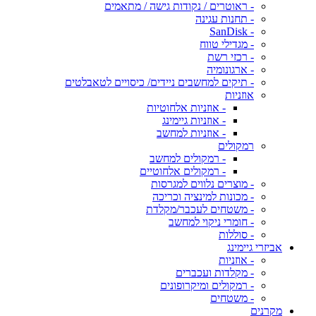
- ראוטרים / נקודות גישה / מתאמים
- תחנות עגינה
- SanDisk
- מגדילי טווח
- רכזי רשת
- ארגונומיה
- תיקים למחשבים ניידים/ כיסויים לטאבלטים
אוזניות
- אוזניות אלחוטיות
- אוזניות גיימינג
- אוזניות למחשב
רמקולים
- רמקולים למחשב
- רמקולים אלחוטיים
- מוצרים נלווים למגרסות
- מכונות למינציה וכריכה
- משטחים לעכבר/מקלדת
- חומרי ניקוי למחשב
- סוללות
אביזרי גיימינג
- אוזניות
- מקלדות ועכברים
- רמקולים ומיקרופונים
- משטחים
מקרנים