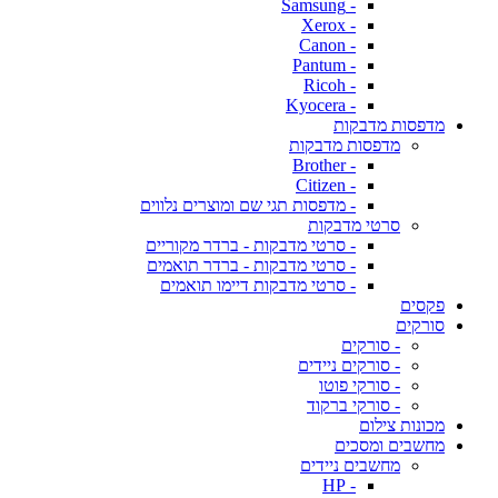
- Samsung
- Xerox
- Canon
- Pantum
- Ricoh
- Kyocera
מדפסות מדבקות
מדפסות מדבקות
- Brother
- Citizen
- מדפסות תגי שם ומוצרים נלווים
סרטי מדבקות
- סרטי מדבקות - ברדר מקוריים
- סרטי מדבקות - ברדר תואמים
- סרטי מדבקות דיימו תואמים
פקסים
סורקים
- סורקים
- סורקים ניידים
- סורקי פוטו
- סורקי ברקוד
מכונות צילום
מחשבים ומסכים
מחשבים ניידים
- HP