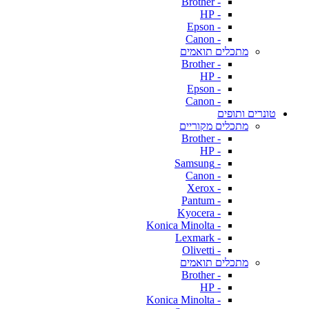
- Brother
- HP
- Epson
- Canon
מתכלים תואמים
- Brother
- HP
- Epson
- Canon
טונרים ותופים
מתכלים מקוריים
- Brother
- HP
- Samsung
- Canon
- Xerox
- Pantum
- Kyocera
- Konica Minolta
- Lexmark
- Olivetti
מתכלים תואמים
- Brother
- HP
- Konica Minolta