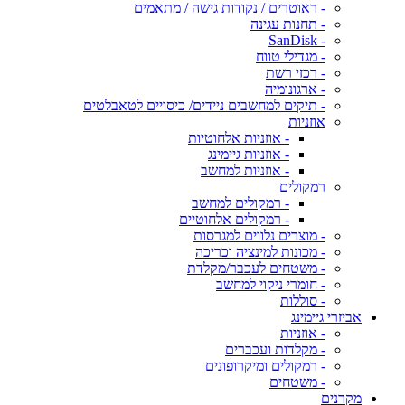
- ראוטרים / נקודות גישה / מתאמים
- תחנות עגינה
- SanDisk
- מגדילי טווח
- רכזי רשת
- ארגונומיה
- תיקים למחשבים ניידים/ כיסויים לטאבלטים
אוזניות
- אוזניות אלחוטיות
- אוזניות גיימינג
- אוזניות למחשב
רמקולים
- רמקולים למחשב
- רמקולים אלחוטיים
- מוצרים נלווים למגרסות
- מכונות למינציה וכריכה
- משטחים לעכבר/מקלדת
- חומרי ניקוי למחשב
- סוללות
אביזרי גיימינג
- אוזניות
- מקלדות ועכברים
- רמקולים ומיקרופונים
- משטחים
מקרנים