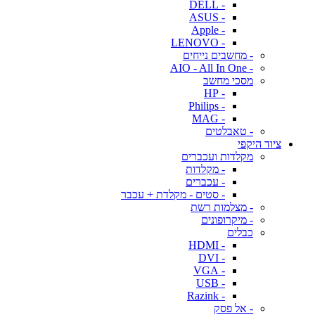
- DELL
- ASUS
- Apple
- LENOVO
- מחשבים נייחים
- AIO - All In One
מסכי מחשב
- HP
- Philips
- MAG
- טאבלטים
ציוד היקפי
מקלדות ועכברים
- מקלדות
- עכברים
- סטים - מקלדת + עכבר
- מצלמות רשת
- מיקרופונים
כבלים
- HDMI
- DVI
- VGA
- USB
- Razink
- אל פסק