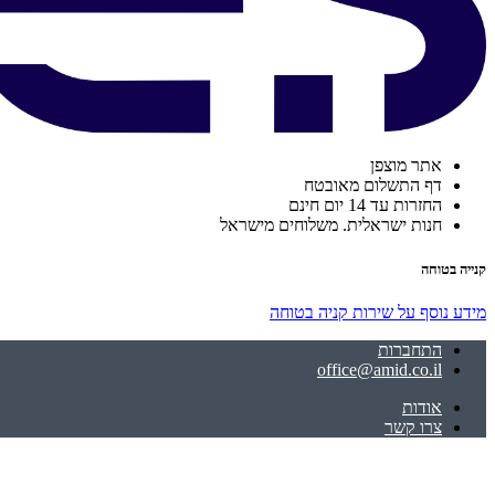
אתר מוצפן
דף התשלום מאובטח
החזרות עד 14 יום חינם
חנות ישראלית. משלוחים מישראל
קנייה בטוחה
מידע נוסף על שירות קניה בטוחה
התחברות
office@amid.co.il
אודות
צרו קשר