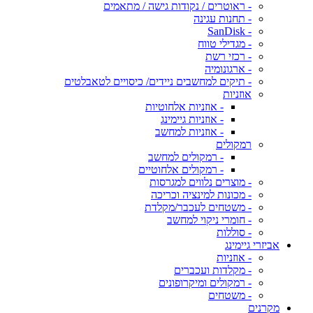
- ראוטרים / נקודות גישה / מתאמים
- תחנות עגינה
- SanDisk
- מגדילי טווח
- רכזי רשת
- ארגונומיה
- תיקים למחשבים ניידים/ כיסויים לטאבלטים
אוזניות
- אוזניות אלחוטיות
- אוזניות גיימינג
- אוזניות למחשב
רמקולים
- רמקולים למחשב
- רמקולים אלחוטיים
- מוצרים נלווים למגרסות
- מכונות למינציה וכריכה
- משטחים לעכבר/מקלדת
- חומרי ניקוי למחשב
- סוללות
אביזרי גיימינג
- אוזניות
- מקלדות ועכברים
- רמקולים ומיקרופונים
- משטחים
מקרנים