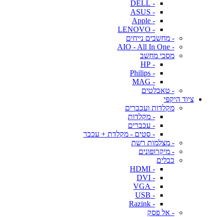
- DELL
- ASUS
- Apple
- LENOVO
- מחשבים נייחים
- AIO - All In One
מסכי מחשב
- HP
- Philips
- MAG
- טאבלטים
ציוד היקפי
מקלדות ועכברים
- מקלדות
- עכברים
- סטים - מקלדת + עכבר
- מצלמות רשת
- מיקרופונים
כבלים
- HDMI
- DVI
- VGA
- USB
- Razink
- אל פסק