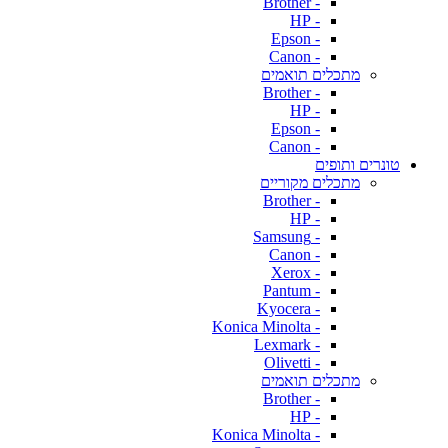
- Brother
- HP
- Epson
- Canon
מתכלים תואמים
- Brother
- HP
- Epson
- Canon
טונרים ותופים
מתכלים מקוריים
- Brother
- HP
- Samsung
- Canon
- Xerox
- Pantum
- Kyocera
- Konica Minolta
- Lexmark
- Olivetti
מתכלים תואמים
- Brother
- HP
- Konica Minolta