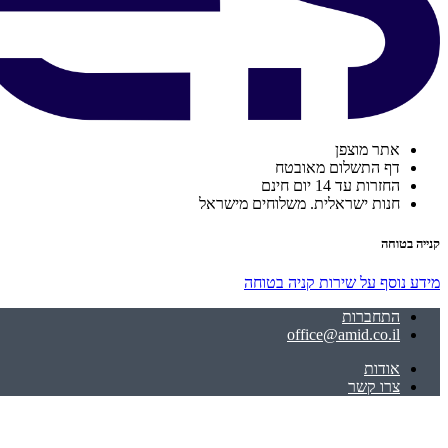
אתר מוצפן
דף התשלום מאובטח
החזרות עד 14 יום חינם
חנות ישראלית. משלוחים מישראל
קנייה בטוחה
מידע נוסף על שירות קניה בטוחה
התחברות
office@amid.co.il
אודות
צרו קשר