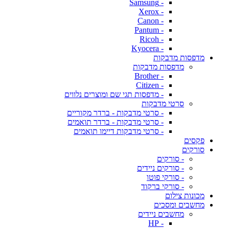
- Samsung
- Xerox
- Canon
- Pantum
- Ricoh
- Kyocera
מדפסות מדבקות
מדפסות מדבקות
- Brother
- Citizen
- מדפסות תגי שם ומוצרים נלווים
סרטי מדבקות
- סרטי מדבקות - ברדר מקוריים
- סרטי מדבקות - ברדר תואמים
- סרטי מדבקות דיימו תואמים
פקסים
סורקים
- סורקים
- סורקים ניידים
- סורקי פוטו
- סורקי ברקוד
מכונות צילום
מחשבים ומסכים
מחשבים ניידים
- HP