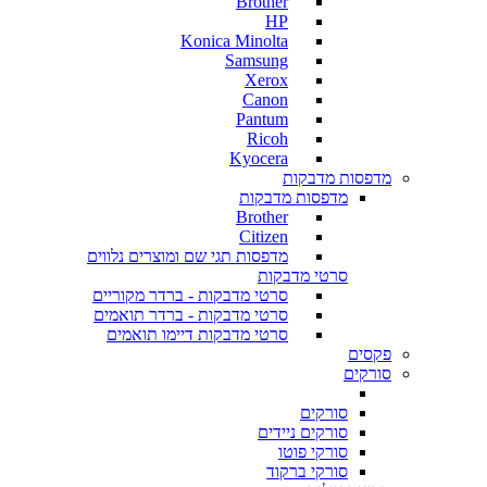
Brother
HP
Konica Minolta
Samsung
Xerox
Canon
Pantum
Ricoh
Kyocera
מדפסות מדבקות
מדפסות מדבקות
Brother
Citizen
מדפסות תגי שם ומוצרים נלווים
סרטי מדבקות
סרטי מדבקות - ברדר מקוריים
סרטי מדבקות - ברדר תואמים
סרטי מדבקות דיימו תואמים
פקסים
סורקים
סורקים
סורקים ניידים
סורקי פוטו
סורקי ברקוד