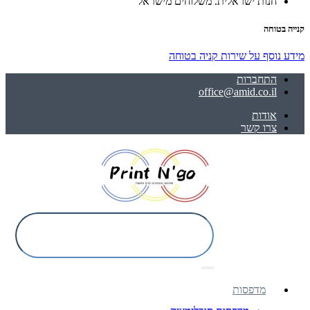
חנות ישראלית. משלוחים מישראל
קנייה בטוחה
מידע נוסף על שירות קניה בטוחה
התחברות
office@amid.co.il
אודות
צרו קשר
מדפסות