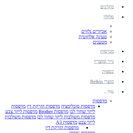
מקרנים
סלולר
אביזרים נלווים
טעינה אלחוטית
מטענים
מגרסות
נייר ומוצריו
כספות
מוצרי Belkin
עוד...
מדפסות
מדפסות סובלימציה
מדפסות הזרקת דיו
מדפסות
לייזר שחור לבן
מדפסות Brother
מדפסות לייזר צבע
מדפסות משולבות לייזר שחור לבן
מדפסות משולבות
לייזר צבע
מדפסות A3
מדפסות הזרקת דיו
מדפסות ניידות