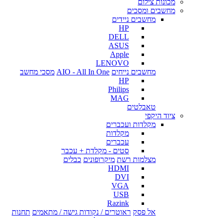
מכונות צילום
מחשבים ומסכים
מחשבים ניידים
HP
DELL
ASUS
Apple
LENOVO
מחשבים נייחים
AIO - All In One
מסכי מחשב
HP
Philips
MAG
טאבלטים
ציוד היקפי
מקלדות ועכברים
מקלדות
עכברים
סטים - מקלדת + עכבר
מצלמות רשת
מיקרופונים
כבלים
HDMI
DVI
VGA
USB
Razink
אל פסק
ראוטרים / נקודות גישה / מתאמים
תחנות