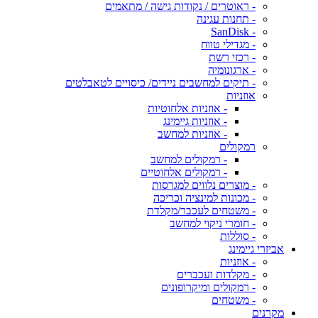
- ראוטרים / נקודות גישה / מתאמים
- תחנות עגינה
- SanDisk
- מגדילי טווח
- רכזי רשת
- ארגונומיה
- תיקים למחשבים ניידים/ כיסויים לטאבלטים
אוזניות
- אוזניות אלחוטיות
- אוזניות גיימינג
- אוזניות למחשב
רמקולים
- רמקולים למחשב
- רמקולים אלחוטיים
- מוצרים נלווים למגרסות
- מכונות למינציה וכריכה
- משטחים לעכבר/מקלדת
- חומרי ניקוי למחשב
- סוללות
אביזרי גיימינג
- אוזניות
- מקלדות ועכברים
- רמקולים ומיקרופונים
- משטחים
מקרנים