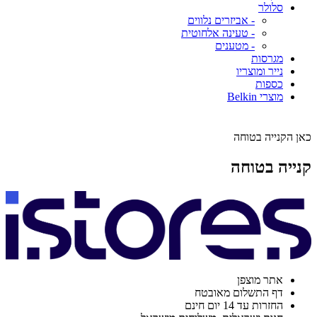
סלולר
- אביזרים נלווים
- טעינה אלחוטית
- מטענים
מגרסות
נייר ומוצריו
כספות
מוצרי Belkin
כאן הקנייה בטוחה
קנייה בטוחה
אתר מוצפן
דף התשלום מאובטח
החזרות עד 14 יום חינם