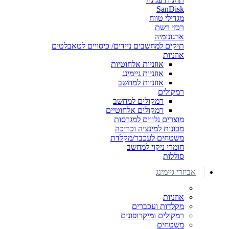
SanDisk
מגדילי טווח
רכזי רשת
ארגונומיה
תיקים למחשבים ניידים/ כיסויים לטאבלטים
אוזניות
אוזניות אלחוטיות
אוזניות גיימינג
אוזניות למחשב
רמקולים
רמקולים למחשב
רמקולים אלחוטיים
מוצרים נלווים למגרסות
מכונות למינציה וכריכה
משטחים לעכבר/מקלדת
חומרי ניקוי למחשב
סוללות
אביזרי גיימינג
אוזניות
מקלדות ועכברים
רמקולים ומיקרופונים
משטחים