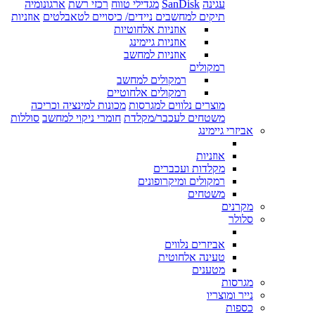
עגינה
SanDisk
מגדילי טווח
רכזי רשת
ארגונומיה
תיקים למחשבים ניידים/ כיסויים לטאבלטים
אוזניות
אוזניות אלחוטיות
אוזניות גיימינג
אוזניות למחשב
רמקולים
רמקולים למחשב
רמקולים אלחוטיים
מוצרים נלווים למגרסות
מכונות למינציה וכריכה
משטחים לעכבר/מקלדת
חומרי ניקוי למחשב
סוללות
אביזרי גיימינג
אוזניות
מקלדות ועכברים
רמקולים ומיקרופונים
משטחים
מקרנים
סלולר
אביזרים נלווים
טעינה אלחוטית
מטענים
מגרסות
נייר ומוצריו
כספות