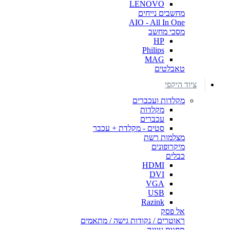
LENOVO
מחשבים נייחים
AIO - All In One
מסכי מחשב
HP
Philips
MAG
טאבלטים
ציוד היקפי
מקלדות ועכברים
מקלדות
עכברים
סטים - מקלדת + עכבר
מצלמות רשת
מיקרופונים
כבלים
HDMI
DVI
VGA
USB
Razink
אל פסק
ראוטרים / נקודות גישה / מתאמים
תחנות עגינה