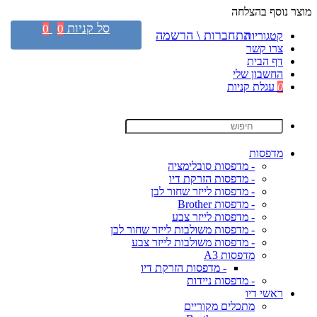
מוצר נוסף בהצלחה
סל קניות
0
0
התחברות \ הרשמה
קטגוריות
צרו קשר
דף הבית
החשבון שלי
0
עגלת קניות
מדפסות
- מדפסות סובלימציה
- מדפסות הזרקת דיו
- מדפסות לייזר שחור לבן
- מדפסות Brother
- מדפסות לייזר צבע
- מדפסות משולבות לייזר שחור לבן
- מדפסות משולבות לייזר צבע
מדפסות A3
- מדפסות הזרקת דיו
- מדפסות ניידות
ראשי דיו
מתכלים מקוריים