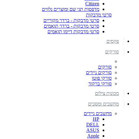
Citizen
מדפסות תגי שם ומוצרים נלווים
סרטי מדבקות
סרטי מדבקות - ברדר מקוריים
סרטי מדבקות - ברדר תואמים
סרטי מדבקות דיימו תואמים
פקסים
סורקים
סורקים
סורקים ניידים
סורקי פוטו
סורקי ברקוד
מכונות צילום
מחשבים ומסכים
מחשבים ניידים
HP
DELL
ASUS
Apple