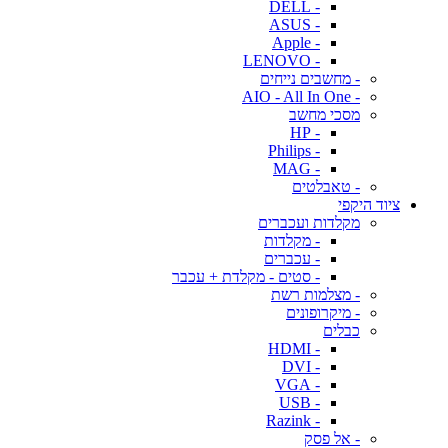
- DELL
- ASUS
- Apple
- LENOVO
- מחשבים נייחים
- AIO - All In One
מסכי מחשב
- HP
- Philips
- MAG
- טאבלטים
ציוד היקפי
מקלדות ועכברים
- מקלדות
- עכברים
- סטים - מקלדת + עכבר
- מצלמות רשת
- מיקרופונים
כבלים
- HDMI
- DVI
- VGA
- USB
- Razink
- אל פסק