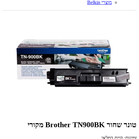
מוצרי Belkin
‏טונר ‏שחור Brother TN900BK מקורי
זמינות: קיים במלאי