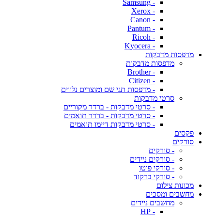
- Samsung
- Xerox
- Canon
- Pantum
- Ricoh
- Kyocera
מדפסות מדבקות
מדפסות מדבקות
- Brother
- Citizen
- מדפסות תגי שם ומוצרים נלווים
סרטי מדבקות
- סרטי מדבקות - ברדר מקוריים
- סרטי מדבקות - ברדר תואמים
- סרטי מדבקות דיימו תואמים
פקסים
סורקים
- סורקים
- סורקים ניידים
- סורקי פוטו
- סורקי ברקוד
מכונות צילום
מחשבים ומסכים
מחשבים ניידים
- HP