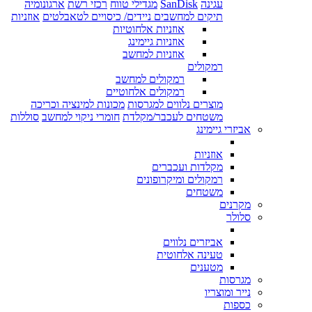
עגינה
SanDisk
מגדילי טווח
רכזי רשת
ארגונומיה
תיקים למחשבים ניידים/ כיסויים לטאבלטים
אוזניות
אוזניות אלחוטיות
אוזניות גיימינג
אוזניות למחשב
רמקולים
רמקולים למחשב
רמקולים אלחוטיים
מוצרים נלווים למגרסות
מכונות למינציה וכריכה
משטחים לעכבר/מקלדת
חומרי ניקוי למחשב
סוללות
אביזרי גיימינג
אוזניות
מקלדות ועכברים
רמקולים ומיקרופונים
משטחים
מקרנים
סלולר
אביזרים נלווים
טעינה אלחוטית
מטענים
מגרסות
נייר ומוצריו
כספות