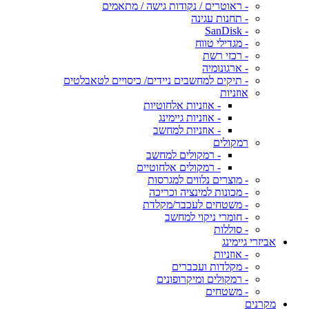
- ראוטרים / נקודות גישה / מתאמים
- תחנות עגינה
- SanDisk
- מגדילי טווח
- רכזי רשת
- ארגונומיה
- תיקים למחשבים ניידים/ כיסויים לטאבלטים
אוזניות
- אוזניות אלחוטיות
- אוזניות גיימינג
- אוזניות למחשב
רמקולים
- רמקולים למחשב
- רמקולים אלחוטיים
- מוצרים נלווים למגרסות
- מכונות למינציה וכריכה
- משטחים לעכבר/מקלדת
- חומרי ניקוי למחשב
- סוללות
אביזרי גיימינג
- אוזניות
- מקלדות ועכברים
- רמקולים ומיקרופונים
- משטחים
מקרנים