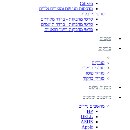
Citizen
מדפסות תגי שם ומוצרים נלווים
סרטי מדבקות
סרטי מדבקות - ברדר מקוריים
סרטי מדבקות - ברדר תואמים
סרטי מדבקות דיימו תואמים
פקסים
סורקים
סורקים
סורקים ניידים
סורקי פוטו
סורקי ברקוד
מכונות צילום
מחשבים ומסכים
מחשבים ניידים
HP
DELL
ASUS
Apple