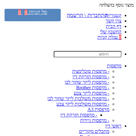
מוצר נוסף בהצלחה
סל קניות
0
0
התחברות \ הרשמה
קטגוריות
צרו קשר
דף הבית
החשבון שלי
0
עגלת קניות
מדפסות
- מדפסות סובלימציה
- מדפסות הזרקת דיו
- מדפסות לייזר שחור לבן
- מדפסות Brother
- מדפסות לייזר צבע
- מדפסות משולבות לייזר שחור לבן
- מדפסות משולבות לייזר צבע
מדפסות A3
- מדפסות הזרקת דיו
- מדפסות ניידות
ראשי דיו
מתכלים מקוריים