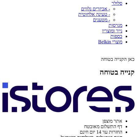
סלולר
- אביזרים נלווים
- טעינה אלחוטית
- מטענים
מגרסות
נייר ומוצריו
כספות
מוצרי Belkin
כאן הקנייה בטוחה
קנייה בטוחה
אתר מוצפן
דף התשלום מאובטח
החזרות עד 14 יום חינם