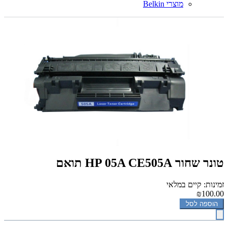
מוצרי Belkin
‏טונר ‏שחור HP 05A CE505A תואם
זמינות: קיים במלאי
₪100.00
הוספה לסל