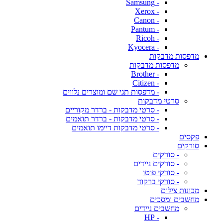
- Samsung
- Xerox
- Canon
- Pantum
- Ricoh
- Kyocera
מדפסות מדבקות
מדפסות מדבקות
- Brother
- Citizen
- מדפסות תגי שם ומוצרים נלווים
סרטי מדבקות
- סרטי מדבקות - ברדר מקוריים
- סרטי מדבקות - ברדר תואמים
- סרטי מדבקות דיימו תואמים
פקסים
סורקים
- סורקים
- סורקים ניידים
- סורקי פוטו
- סורקי ברקוד
מכונות צילום
מחשבים ומסכים
מחשבים ניידים
- HP