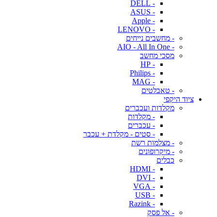
- DELL
- ASUS
- Apple
- LENOVO
- מחשבים נייחים
- AIO - All In One
מסכי מחשב
- HP
- Philips
- MAG
- טאבלטים
ציוד היקפי
מקלדות ועכברים
- מקלדות
- עכברים
- סטים - מקלדת + עכבר
- מצלמות רשת
- מיקרופונים
כבלים
- HDMI
- DVI
- VGA
- USB
- Razink
- אל פסק