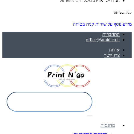
חנות ישראלית. משלוחים מישראל
קנייה בטוחה
מידע נוסף על שירות קניה בטוחה
התחברות
office@amid.co.il
אודות
צרו קשר
מדפסות