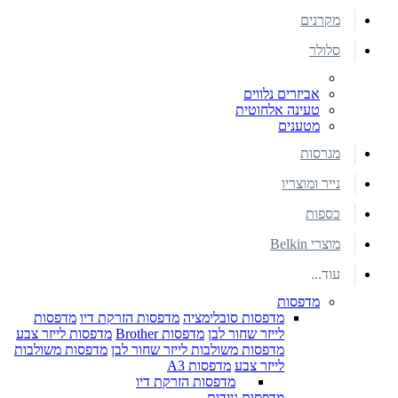
מקרנים
סלולר
אביזרים נלווים
טעינה אלחוטית
מטענים
מגרסות
נייר ומוצריו
כספות
מוצרי Belkin
עוד...
מדפסות
מדפסות סובלימציה
מדפסות הזרקת דיו
מדפסות
לייזר שחור לבן
מדפסות Brother
מדפסות לייזר צבע
מדפסות משולבות לייזר שחור לבן
מדפסות משולבות
לייזר צבע
מדפסות A3
מדפסות הזרקת דיו
מדפסות ניידות