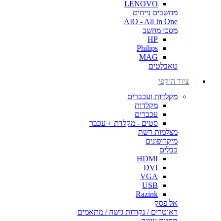
LENOVO
מחשבים נייחים
AIO - All In One
מסכי מחשב
HP
Philips
MAG
טאבלטים
ציוד היקפי
מקלדות ועכברים
מקלדות
עכברים
סטים - מקלדת + עכבר
מצלמות רשת
מיקרופונים
כבלים
HDMI
DVI
VGA
USB
Razink
אל פסק
ראוטרים / נקודות גישה / מתאמים
תחנות עגינה