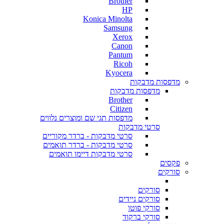
Brother
HP
Konica Minolta
Samsung
Xerox
Canon
Pantum
Ricoh
Kyocera
מדפסות מדבקות
מדפסות מדבקות
Brother
Citizen
מדפסות תגי שם ומוצרים נלווים
סרטי מדבקות
סרטי מדבקות - ברדר מקוריים
סרטי מדבקות - ברדר תואמים
סרטי מדבקות דיימו תואמים
פקסים
סורקים
סורקים
סורקים ניידים
סורקי פוטו
סורקי ברקוד