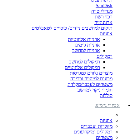
SanDisk
מגדילי טווח
רכזי רשת
ארגונומיה
תיקים למחשבים ניידים/ כיסויים לטאבלטים
אוזניות
אוזניות אלחוטיות
אוזניות גיימינג
אוזניות למחשב
רמקולים
רמקולים למחשב
רמקולים אלחוטיים
מוצרים נלווים למגרסות
מכונות למינציה וכריכה
משטחים לעכבר/מקלדת
חומרי ניקוי למחשב
סוללות
אביזרי גיימינג
אוזניות
מקלדות ועכברים
רמקולים ומיקרופונים
משטחים