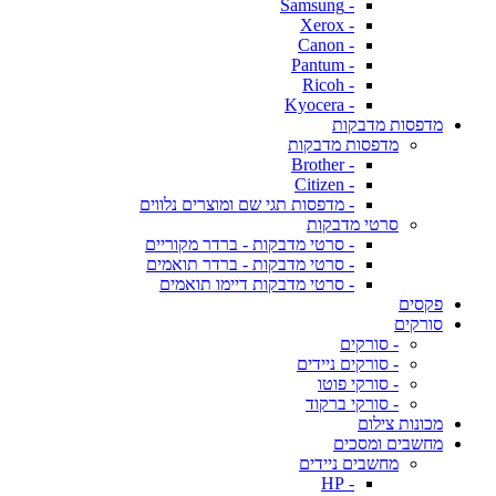
- Samsung
- Xerox
- Canon
- Pantum
- Ricoh
- Kyocera
מדפסות מדבקות
מדפסות מדבקות
- Brother
- Citizen
- מדפסות תגי שם ומוצרים נלווים
סרטי מדבקות
- סרטי מדבקות - ברדר מקוריים
- סרטי מדבקות - ברדר תואמים
- סרטי מדבקות דיימו תואמים
פקסים
סורקים
- סורקים
- סורקים ניידים
- סורקי פוטו
- סורקי ברקוד
מכונות צילום
מחשבים ומסכים
מחשבים ניידים
- HP