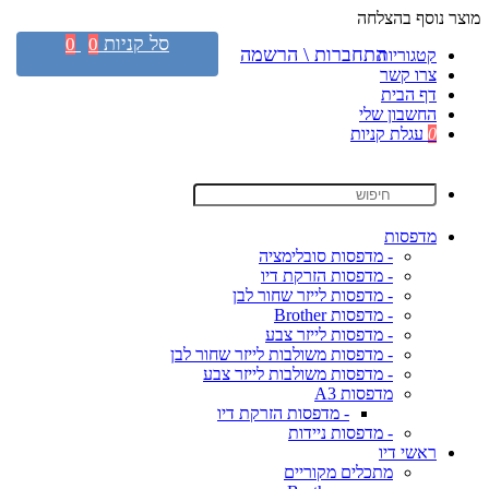
מוצר נוסף בהצלחה
סל קניות
0
0
התחברות \ הרשמה
קטגוריות
צרו קשר
דף הבית
החשבון שלי
0
עגלת קניות
מדפסות
- מדפסות סובלימציה
- מדפסות הזרקת דיו
- מדפסות לייזר שחור לבן
- מדפסות Brother
- מדפסות לייזר צבע
- מדפסות משולבות לייזר שחור לבן
- מדפסות משולבות לייזר צבע
מדפסות A3
- מדפסות הזרקת דיו
- מדפסות ניידות
ראשי דיו
מתכלים מקוריים