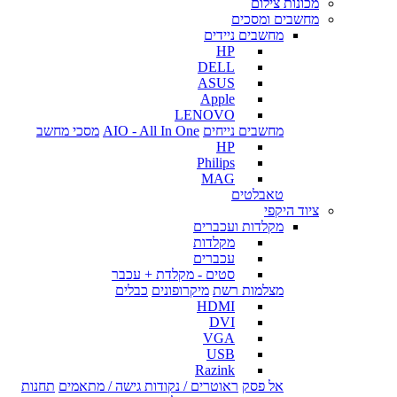
מכונות צילום
מחשבים ומסכים
מחשבים ניידים
HP
DELL
ASUS
Apple
LENOVO
מחשבים נייחים
AIO - All In One
מסכי מחשב
HP
Philips
MAG
טאבלטים
ציוד היקפי
מקלדות ועכברים
מקלדות
עכברים
סטים - מקלדת + עכבר
מצלמות רשת
מיקרופונים
כבלים
HDMI
DVI
VGA
USB
Razink
אל פסק
ראוטרים / נקודות גישה / מתאמים
תחנות