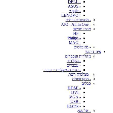
- DELL
- ASUS
- Apple
- LENOVO
- מחשבים נייחים
- AIO - All In One
מסכי מחשב
- HP
- Philips
- MAG
- טאבלטים
ציוד היקפי
מקלדות ועכברים
- מקלדות
- עכברים
- סטים - מקלדת + עכבר
- מצלמות רשת
- מיקרופונים
כבלים
- HDMI
- DVI
- VGA
- USB
- Razink
- אל פסק