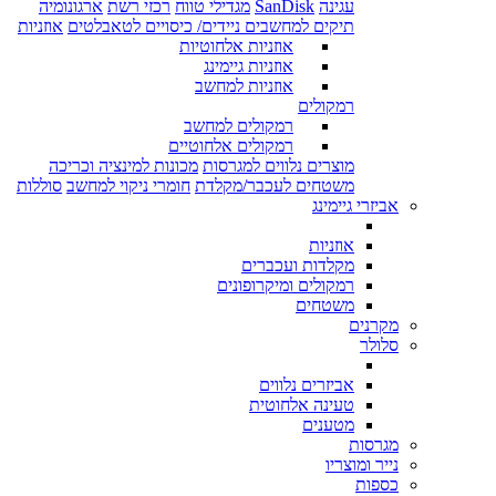
עגינה
SanDisk
מגדילי טווח
רכזי רשת
ארגונומיה
תיקים למחשבים ניידים/ כיסויים לטאבלטים
אוזניות
אוזניות אלחוטיות
אוזניות גיימינג
אוזניות למחשב
רמקולים
רמקולים למחשב
רמקולים אלחוטיים
מוצרים נלווים למגרסות
מכונות למינציה וכריכה
משטחים לעכבר/מקלדת
חומרי ניקוי למחשב
סוללות
אביזרי גיימינג
אוזניות
מקלדות ועכברים
רמקולים ומיקרופונים
משטחים
מקרנים
סלולר
אביזרים נלווים
טעינה אלחוטית
מטענים
מגרסות
נייר ומוצריו
כספות