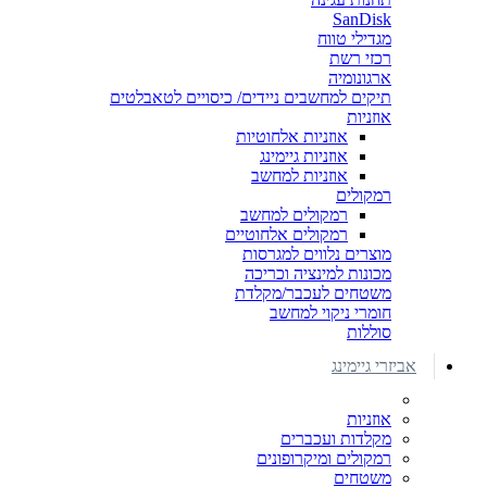
SanDisk
מגדילי טווח
רכזי רשת
ארגונומיה
תיקים למחשבים ניידים/ כיסויים לטאבלטים
אוזניות
אוזניות אלחוטיות
אוזניות גיימינג
אוזניות למחשב
רמקולים
רמקולים למחשב
רמקולים אלחוטיים
מוצרים נלווים למגרסות
מכונות למינציה וכריכה
משטחים לעכבר/מקלדת
חומרי ניקוי למחשב
סוללות
אביזרי גיימינג
אוזניות
מקלדות ועכברים
רמקולים ומיקרופונים
משטחים