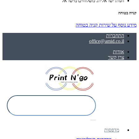
חנות ישראלית. משלוחים מישראל
קנייה בטוחה
מידע נוסף על שירות קניה בטוחה
התחברות
office@amid.co.il
אודות
צרו קשר
מדפסות