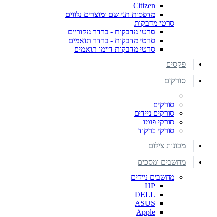
Citizen
מדפסות תגי שם ומוצרים נלווים
סרטי מדבקות
סרטי מדבקות - ברדר מקוריים
סרטי מדבקות - ברדר תואמים
סרטי מדבקות דיימו תואמים
פקסים
סורקים
סורקים
סורקים ניידים
סורקי פוטו
סורקי ברקוד
מכונות צילום
מחשבים ומסכים
מחשבים ניידים
HP
DELL
ASUS
Apple