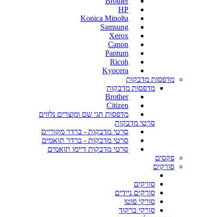
Brother
HP
Konica Minolta
Samsung
Xerox
Canon
Pantum
Ricoh
Kyocera
מדפסות מדבקות
מדפסות מדבקות
Brother
Citizen
מדפסות תגי שם ומוצרים נלווים
סרטי מדבקות
סרטי מדבקות - ברדר מקוריים
סרטי מדבקות - ברדר תואמים
סרטי מדבקות דיימו תואמים
פקסים
סורקים
סורקים
סורקים ניידים
סורקי פוטו
סורקי ברקוד