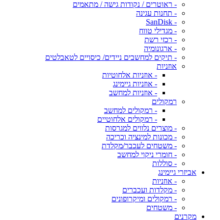
- ראוטרים / נקודות גישה / מתאמים
- תחנות עגינה
- SanDisk
- מגדילי טווח
- רכזי רשת
- ארגונומיה
- תיקים למחשבים ניידים/ כיסויים לטאבלטים
אוזניות
- אוזניות אלחוטיות
- אוזניות גיימינג
- אוזניות למחשב
רמקולים
- רמקולים למחשב
- רמקולים אלחוטיים
- מוצרים נלווים למגרסות
- מכונות למינציה וכריכה
- משטחים לעכבר/מקלדת
- חומרי ניקוי למחשב
- סוללות
אביזרי גיימינג
- אוזניות
- מקלדות ועכברים
- רמקולים ומיקרופונים
- משטחים
מקרנים