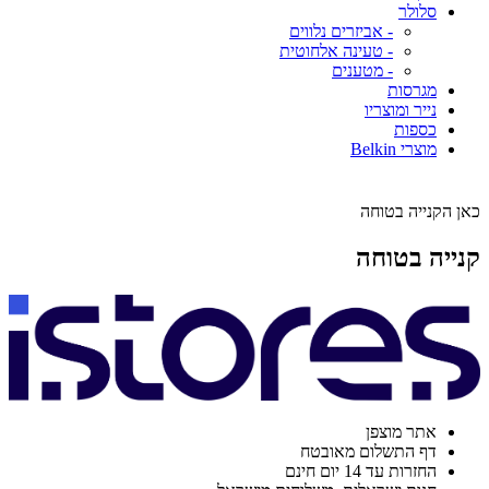
סלולר
- אביזרים נלווים
- טעינה אלחוטית
- מטענים
מגרסות
נייר ומוצריו
כספות
מוצרי Belkin
כאן הקנייה בטוחה
קנייה בטוחה
אתר מוצפן
דף התשלום מאובטח
החזרות עד 14 יום חינם