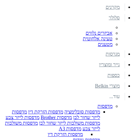
מקרנים
סלולר
אביזרים נלווים
טעינה אלחוטית
מטענים
מגרסות
נייר ומוצריו
כספות
מוצרי Belkin
עוד...
מדפסות
מדפסות סובלימציה
מדפסות הזרקת דיו
מדפסות
לייזר שחור לבן
מדפסות Brother
מדפסות לייזר צבע
מדפסות משולבות לייזר שחור לבן
מדפסות משולבות
לייזר צבע
מדפסות A3
מדפסות הזרקת דיו
מדפסות ניידות