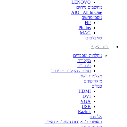
LENOVO
מחשבים נייחים
AIO - All In One
מסכי מחשב
HP
Philips
MAG
טאבלטים
ציוד היקפי
מקלדות ועכברים
מקלדות
עכברים
סטים - מקלדת + עכבר
מצלמות רשת
מיקרופונים
כבלים
HDMI
DVI
VGA
USB
Razink
אל פסק
ראוטרים / נקודות גישה / מתאמים
תחנות עגינה