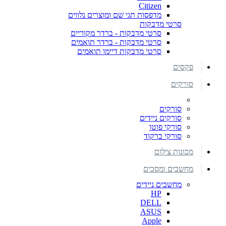
Citizen
מדפסות תגי שם ומוצרים נלווים
סרטי מדבקות
סרטי מדבקות - ברדר מקוריים
סרטי מדבקות - ברדר תואמים
סרטי מדבקות דיימו תואמים
פקסים
סורקים
סורקים
סורקים ניידים
סורקי פוטו
סורקי ברקוד
מכונות צילום
מחשבים ומסכים
מחשבים ניידים
HP
DELL
ASUS
Apple