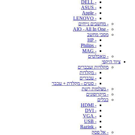
- DELL
- ASUS
- Apple
- LENOVO
- מחשבים נייחים
- AIO - All In One
מסכי מחשב
- HP
- Philips
- MAG
- טאבלטים
ציוד היקפי
מקלדות ועכברים
- מקלדות
- עכברים
- סטים - מקלדת + עכבר
- מצלמות רשת
- מיקרופונים
כבלים
- HDMI
- DVI
- VGA
- USB
- Razink
- אל פסק