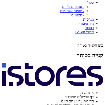
סלולר
- אביזרים נלווים
- טעינה אלחוטית
- מטענים
מגרסות
נייר ומוצריו
כספות
מוצרי Belkin
כאן הקנייה בטוחה
קנייה בטוחה
אתר מוצפן
דף התשלום מאובטח
החזרות עד 14 יום חינם