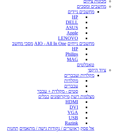
מכונות צילום
מחשבים ומסכים
מחשבים ניידים
HP
DELL
ASUS
Apple
LENOVO
מחשבים נייחים
AIO - All In One
מסכי מחשב
HP
Philips
MAG
טאבלטים
ציוד היקפי
מקלדות ועכברים
מקלדות
עכברים
סטים - מקלדת + עכבר
מצלמות רשת
מיקרופונים
כבלים
HDMI
DVI
VGA
USB
Razink
אל פסק
ראוטרים / נקודות גישה / מתאמים
תחנות