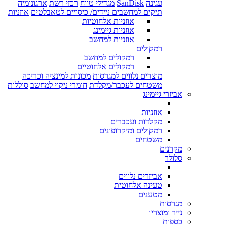
עגינה
SanDisk
מגדילי טווח
רכזי רשת
ארגונומיה
תיקים למחשבים ניידים/ כיסויים לטאבלטים
אוזניות
אוזניות אלחוטיות
אוזניות גיימינג
אוזניות למחשב
רמקולים
רמקולים למחשב
רמקולים אלחוטיים
מוצרים נלווים למגרסות
מכונות למינציה וכריכה
משטחים לעכבר/מקלדת
חומרי ניקוי למחשב
סוללות
אביזרי גיימינג
אוזניות
מקלדות ועכברים
רמקולים ומיקרופונים
משטחים
מקרנים
סלולר
אביזרים נלווים
טעינה אלחוטית
מטענים
מגרסות
נייר ומוצריו
כספות