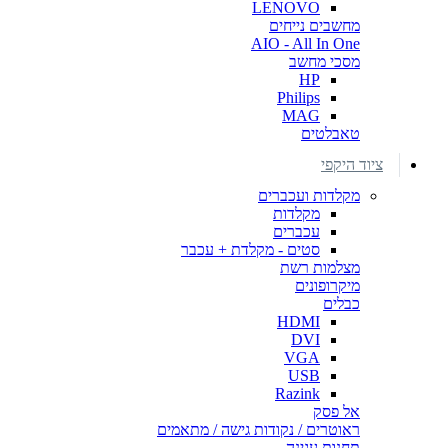
LENOVO
מחשבים נייחים
AIO - All In One
מסכי מחשב
HP
Philips
MAG
טאבלטים
ציוד היקפי
מקלדות ועכברים
מקלדות
עכברים
סטים - מקלדת + עכבר
מצלמות רשת
מיקרופונים
כבלים
HDMI
DVI
VGA
USB
Razink
אל פסק
ראוטרים / נקודות גישה / מתאמים
תחנות עגינה