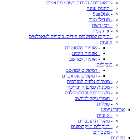
- ראוטרים / נקודות גישה / מתאמים
- תחנות עגינה
- SanDisk
- מגדילי טווח
- רכזי רשת
- ארגונומיה
- תיקים למחשבים ניידים/ כיסויים לטאבלטים
אוזניות
- אוזניות אלחוטיות
- אוזניות גיימינג
- אוזניות למחשב
רמקולים
- רמקולים למחשב
- רמקולים אלחוטיים
- מוצרים נלווים למגרסות
- מכונות למינציה וכריכה
- משטחים לעכבר/מקלדת
- חומרי ניקוי למחשב
- סוללות
אביזרי גיימינג
- אוזניות
- מקלדות ועכברים
- רמקולים ומיקרופונים
- משטחים
מקרנים