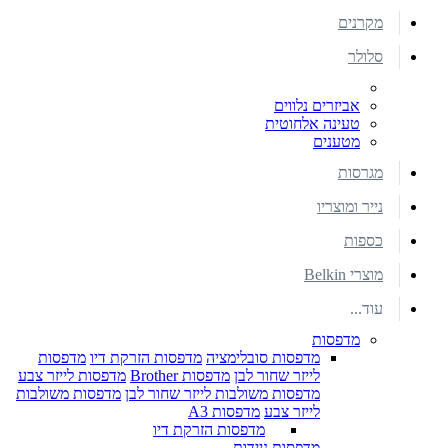
מקרנים
סלולר
אביזרים נלווים
טעינה אלחוטית
מטענים
מגרסות
נייר ומוצריו
כספות
מוצרי Belkin
עוד...
מדפסות
מדפסות סובלימציה
מדפסות הזרקת דיו
מדפסות
לייזר שחור לבן
מדפסות Brother
מדפסות לייזר צבע
מדפסות משולבות לייזר שחור לבן
מדפסות משולבות
לייזר צבע
מדפסות A3
מדפסות הזרקת דיו
מדפסות ניידות