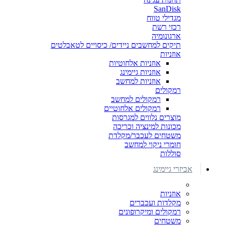
SanDisk
מגדילי טווח
רכזי רשת
ארגונומיה
תיקים למחשבים ניידים/ כיסויים לטאבלטים
אוזניות
אוזניות אלחוטיות
אוזניות גיימינג
אוזניות למחשב
רמקולים
רמקולים למחשב
רמקולים אלחוטיים
מוצרים נלווים למגרסות
מכונות למינציה וכריכה
משטחים לעכבר/מקלדת
חומרי ניקוי למחשב
סוללות
אביזרי גיימינג
אוזניות
מקלדות ועכברים
רמקולים ומיקרופונים
משטחים