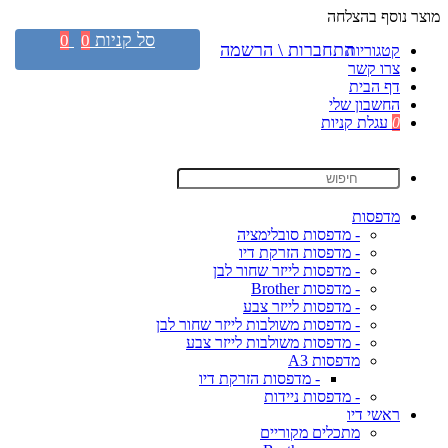
מוצר נוסף בהצלחה
סל קניות
0
0
התחברות \ הרשמה
קטגוריות
צרו קשר
דף הבית
החשבון שלי
0
עגלת קניות
מדפסות
- מדפסות סובלימציה
- מדפסות הזרקת דיו
- מדפסות לייזר שחור לבן
- מדפסות Brother
- מדפסות לייזר צבע
- מדפסות משולבות לייזר שחור לבן
- מדפסות משולבות לייזר צבע
מדפסות A3
- מדפסות הזרקת דיו
- מדפסות ניידות
ראשי דיו
מתכלים מקוריים