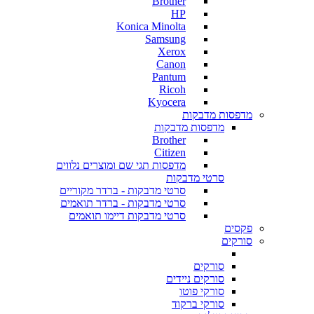
Brother
HP
Konica Minolta
Samsung
Xerox
Canon
Pantum
Ricoh
Kyocera
מדפסות מדבקות
מדפסות מדבקות
Brother
Citizen
מדפסות תגי שם ומוצרים נלווים
סרטי מדבקות
סרטי מדבקות - ברדר מקוריים
סרטי מדבקות - ברדר תואמים
סרטי מדבקות דיימו תואמים
פקסים
סורקים
סורקים
סורקים ניידים
סורקי פוטו
סורקי ברקוד