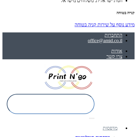
חנות ישראלית. משלוחים מישראל
קנייה בטוחה
מידע נוסף על שירות קניה בטוחה
התחברות
office@amid.co.il
אודות
צרו קשר
מדפסות