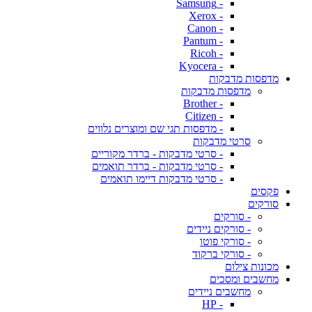
- Samsung
- Xerox
- Canon
- Pantum
- Ricoh
- Kyocera
מדפסות מדבקות
מדפסות מדבקות
- Brother
- Citizen
- מדפסות תגי שם ומוצרים נלווים
סרטי מדבקות
- סרטי מדבקות - ברדר מקוריים
- סרטי מדבקות - ברדר תואמים
- סרטי מדבקות דיימו תואמים
פקסים
סורקים
- סורקים
- סורקים ניידים
- סורקי פוטו
- סורקי ברקוד
מכונות צילום
מחשבים ומסכים
מחשבים ניידים
- HP