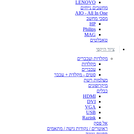
LENOVO
מחשבים נייחים
AIO - All In One
מסכי מחשב
HP
Philips
MAG
טאבלטים
ציוד היקפי
מקלדות ועכברים
מקלדות
עכברים
סטים - מקלדת + עכבר
מצלמות רשת
מיקרופונים
כבלים
HDMI
DVI
VGA
USB
Razink
אל פסק
ראוטרים / נקודות גישה / מתאמים
תחנות עגינה