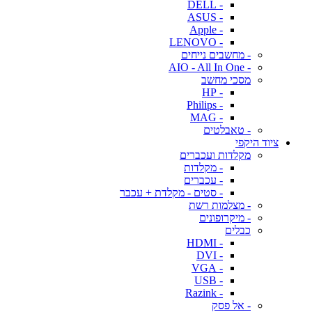
- DELL
- ASUS
- Apple
- LENOVO
- מחשבים נייחים
- AIO - All In One
מסכי מחשב
- HP
- Philips
- MAG
- טאבלטים
ציוד היקפי
מקלדות ועכברים
- מקלדות
- עכברים
- סטים - מקלדת + עכבר
- מצלמות רשת
- מיקרופונים
כבלים
- HDMI
- DVI
- VGA
- USB
- Razink
- אל פסק