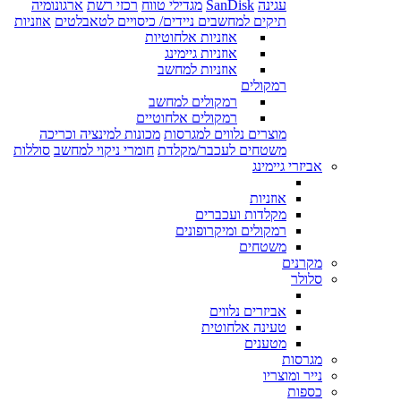
עגינה
SanDisk
מגדילי טווח
רכזי רשת
ארגונומיה
תיקים למחשבים ניידים/ כיסויים לטאבלטים
אוזניות
אוזניות אלחוטיות
אוזניות גיימינג
אוזניות למחשב
רמקולים
רמקולים למחשב
רמקולים אלחוטיים
מוצרים נלווים למגרסות
מכונות למינציה וכריכה
משטחים לעכבר/מקלדת
חומרי ניקוי למחשב
סוללות
אביזרי גיימינג
אוזניות
מקלדות ועכברים
רמקולים ומיקרופונים
משטחים
מקרנים
סלולר
אביזרים נלווים
טעינה אלחוטית
מטענים
מגרסות
נייר ומוצריו
כספות