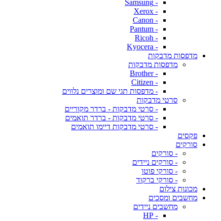
- Samsung
- Xerox
- Canon
- Pantum
- Ricoh
- Kyocera
מדפסות מדבקות
מדפסות מדבקות
- Brother
- Citizen
- מדפסות תגי שם ומוצרים נלווים
סרטי מדבקות
- סרטי מדבקות - ברדר מקוריים
- סרטי מדבקות - ברדר תואמים
- סרטי מדבקות דיימו תואמים
פקסים
סורקים
- סורקים
- סורקים ניידים
- סורקי פוטו
- סורקי ברקוד
מכונות צילום
מחשבים ומסכים
מחשבים ניידים
- HP