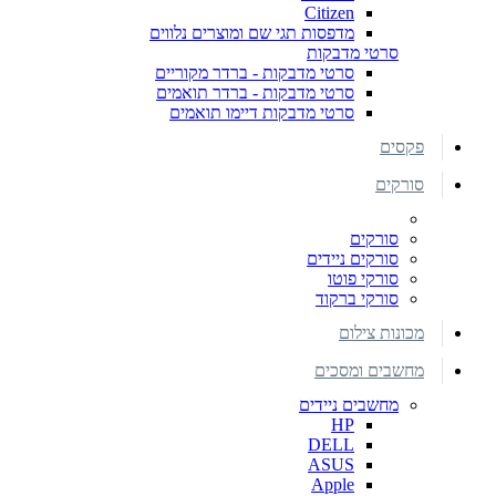
Citizen
מדפסות תגי שם ומוצרים נלווים
סרטי מדבקות
סרטי מדבקות - ברדר מקוריים
סרטי מדבקות - ברדר תואמים
סרטי מדבקות דיימו תואמים
פקסים
סורקים
סורקים
סורקים ניידים
סורקי פוטו
סורקי ברקוד
מכונות צילום
מחשבים ומסכים
מחשבים ניידים
HP
DELL
ASUS
Apple