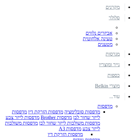
מקרנים
סלולר
אביזרים נלווים
טעינה אלחוטית
מטענים
מגרסות
נייר ומוצריו
כספות
מוצרי Belkin
עוד...
מדפסות
מדפסות סובלימציה
מדפסות הזרקת דיו
מדפסות
לייזר שחור לבן
מדפסות Brother
מדפסות לייזר צבע
מדפסות משולבות לייזר שחור לבן
מדפסות משולבות
לייזר צבע
מדפסות A3
מדפסות הזרקת דיו
מדפסות ניידות