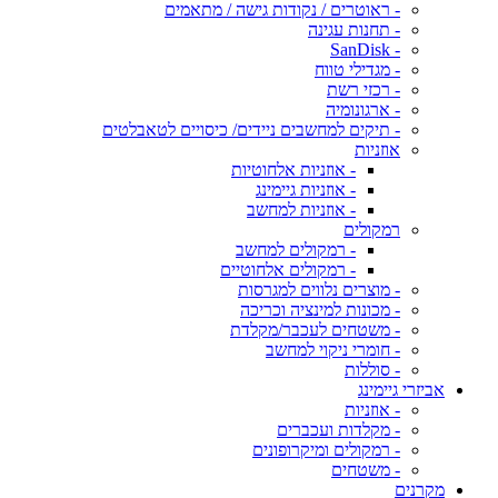
- ראוטרים / נקודות גישה / מתאמים
- תחנות עגינה
- SanDisk
- מגדילי טווח
- רכזי רשת
- ארגונומיה
- תיקים למחשבים ניידים/ כיסויים לטאבלטים
אוזניות
- אוזניות אלחוטיות
- אוזניות גיימינג
- אוזניות למחשב
רמקולים
- רמקולים למחשב
- רמקולים אלחוטיים
- מוצרים נלווים למגרסות
- מכונות למינציה וכריכה
- משטחים לעכבר/מקלדת
- חומרי ניקוי למחשב
- סוללות
אביזרי גיימינג
- אוזניות
- מקלדות ועכברים
- רמקולים ומיקרופונים
- משטחים
מקרנים