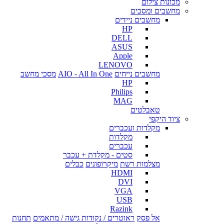
מכונות צילום
מחשבים ומסכים
מחשבים ניידים
HP
DELL
ASUS
Apple
LENOVO
מחשבים נייחים
AIO - All In One
מסכי מחשב
HP
Philips
MAG
טאבלטים
ציוד היקפי
מקלדות ועכברים
מקלדות
עכברים
סטים - מקלדת + עכבר
מצלמות רשת
מיקרופונים
כבלים
HDMI
DVI
VGA
USB
Razink
אל פסק
ראוטרים / נקודות גישה / מתאמים
תחנות