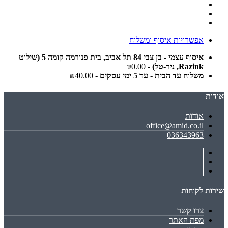
אפשרויות איסוף ומשלוח
איסוף עצמי - בן צבי 84 תל אביב, בית פנורמה קומה 5 (שילוט
Razink, ניר-טל)
- ₪0.00
משלוח עד הבית - עד 5 ימי עסקים
- ₪40.00
אודות
אודות
office@amid.co.il
036343963
שירות לקוחות
צרו קשר
מפת האתר