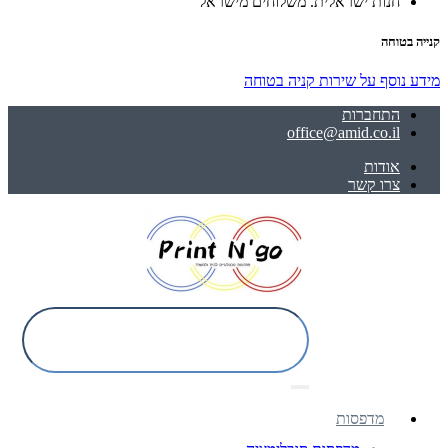
חנות ישראלית. משלוחים מישראל
קנייה בטוחה
מידע נוסף על שירות קניה בטוחה
התחברות
office@amid.co.il
אודות
צרו קשר
מדפסות