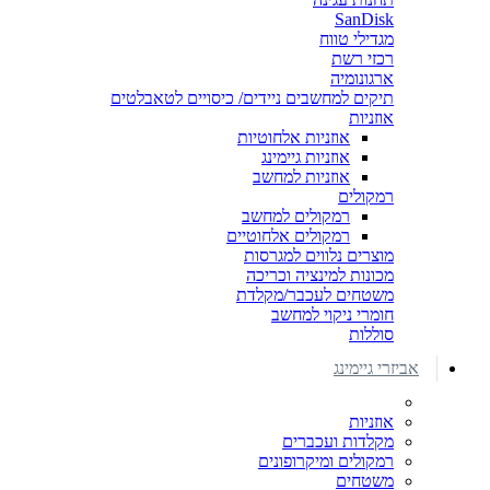
SanDisk
מגדילי טווח
רכזי רשת
ארגונומיה
תיקים למחשבים ניידים/ כיסויים לטאבלטים
אוזניות
אוזניות אלחוטיות
אוזניות גיימינג
אוזניות למחשב
רמקולים
רמקולים למחשב
רמקולים אלחוטיים
מוצרים נלווים למגרסות
מכונות למינציה וכריכה
משטחים לעכבר/מקלדת
חומרי ניקוי למחשב
סוללות
אביזרי גיימינג
אוזניות
מקלדות ועכברים
רמקולים ומיקרופונים
משטחים