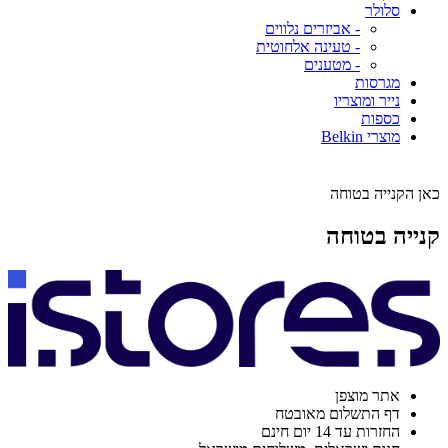
סלולר
- אביזרים נלווים
- טעינה אלחוטית
- מטענים
מגרסות
נייר ומוצריו
כספות
מוצרי Belkin
כאן הקנייה בטוחה
קנייה בטוחה
אתר מוצפן
דף התשלום מאובטח
החזרות עד 14 יום חינם