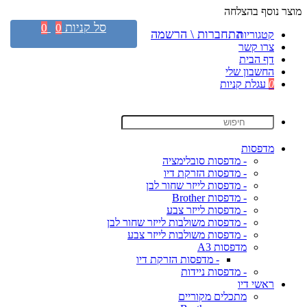
מוצר נוסף בהצלחה
סל קניות
0
0
התחברות \ הרשמה
קטגוריות
צרו קשר
דף הבית
החשבון שלי
0
עגלת קניות
מדפסות
- מדפסות סובלימציה
- מדפסות הזרקת דיו
- מדפסות לייזר שחור לבן
- מדפסות Brother
- מדפסות לייזר צבע
- מדפסות משולבות לייזר שחור לבן
- מדפסות משולבות לייזר צבע
מדפסות A3
- מדפסות הזרקת דיו
- מדפסות ניידות
ראשי דיו
מתכלים מקוריים