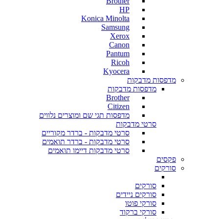
Brother
HP
Konica Minolta
Samsung
Xerox
Canon
Pantum
Ricoh
Kyocera
מדפסות מדבקות
מדפסות מדבקות
Brother
Citizen
מדפסות תגי שם ומוצרים נלווים
סרטי מדבקות
סרטי מדבקות - ברדר מקוריים
סרטי מדבקות - ברדר תואמים
סרטי מדבקות דיימו תואמים
פקסים
סורקים
סורקים
סורקים ניידים
סורקי פוטו
סורקי ברקוד