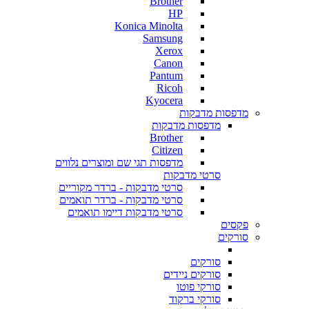
Brother
HP
Konica Minolta
Samsung
Xerox
Canon
Pantum
Ricoh
Kyocera
מדפסות מדבקות
מדפסות מדבקות
Brother
Citizen
מדפסות תגי שם ומוצרים נלווים
סרטי מדבקות
סרטי מדבקות - ברדר מקוריים
סרטי מדבקות - ברדר תואמים
סרטי מדבקות דיימו תואמים
פקסים
סורקים
סורקים
סורקים ניידים
סורקי פוטו
סורקי ברקוד