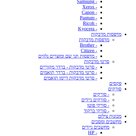
- Samsung
- Xerox
- Canon
- Pantum
- Ricoh
- Kyocera
מדפסות מדבקות
מדפסות מדבקות
- Brother
- Citizen
- מדפסות תגי שם ומוצרים נלווים
סרטי מדבקות
- סרטי מדבקות - ברדר מקוריים
- סרטי מדבקות - ברדר תואמים
- סרטי מדבקות דיימו תואמים
פקסים
סורקים
- סורקים
- סורקים ניידים
- סורקי פוטו
- סורקי ברקוד
מכונות צילום
מחשבים ומסכים
מחשבים ניידים
- HP