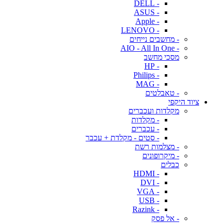
- DELL
- ASUS
- Apple
- LENOVO
- מחשבים נייחים
- AIO - All In One
מסכי מחשב
- HP
- Philips
- MAG
- טאבלטים
ציוד היקפי
מקלדות ועכברים
- מקלדות
- עכברים
- סטים - מקלדת + עכבר
- מצלמות רשת
- מיקרופונים
כבלים
- HDMI
- DVI
- VGA
- USB
- Razink
- אל פסק