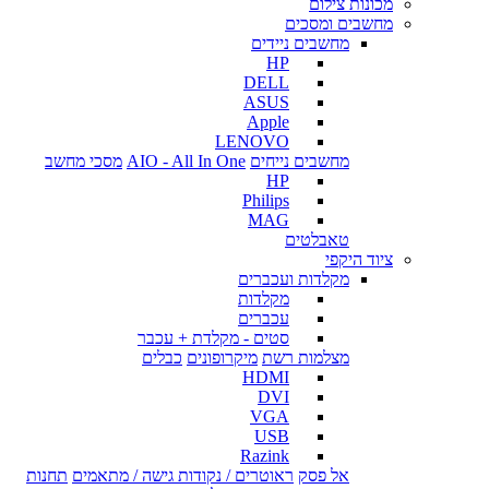
מכונות צילום
מחשבים ומסכים
מחשבים ניידים
HP
DELL
ASUS
Apple
LENOVO
מחשבים נייחים
AIO - All In One
מסכי מחשב
HP
Philips
MAG
טאבלטים
ציוד היקפי
מקלדות ועכברים
מקלדות
עכברים
סטים - מקלדת + עכבר
מצלמות רשת
מיקרופונים
כבלים
HDMI
DVI
VGA
USB
Razink
אל פסק
ראוטרים / נקודות גישה / מתאמים
תחנות