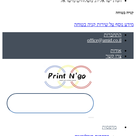
חנות ישראלית. משלוחים מישראל
קנייה בטוחה
מידע נוסף על שירות קניה בטוחה
התחברות
office@amid.co.il
אודות
צרו קשר
מדפסות