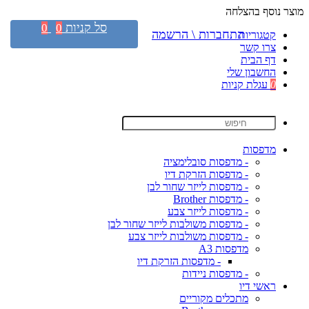
מוצר נוסף בהצלחה
סל קניות
0
0
התחברות \ הרשמה
קטגוריות
צרו קשר
דף הבית
החשבון שלי
0
עגלת קניות
מדפסות
- מדפסות סובלימציה
- מדפסות הזרקת דיו
- מדפסות לייזר שחור לבן
- מדפסות Brother
- מדפסות לייזר צבע
- מדפסות משולבות לייזר שחור לבן
- מדפסות משולבות לייזר צבע
מדפסות A3
- מדפסות הזרקת דיו
- מדפסות ניידות
ראשי דיו
מתכלים מקוריים