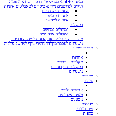
עגינה
SanDisk
מגדילי טווח
רכזי רשת
ארגונומיה
תיקים למחשבים ניידים/ כיסויים לטאבלטים
אוזניות
אוזניות אלחוטיות
אוזניות גיימינג
אוזניות למחשב
רמקולים
רמקולים למחשב
רמקולים אלחוטיים
מוצרים נלווים למגרסות
מכונות למינציה וכריכה
משטחים לעכבר/מקלדת
חומרי ניקוי למחשב
סוללות
אביזרי גיימינג
אוזניות
מקלדות ועכברים
רמקולים ומיקרופונים
משטחים
מקרנים
סלולר
אביזרים נלווים
טעינה אלחוטית
מטענים
מגרסות
נייר ומוצריו
כספות