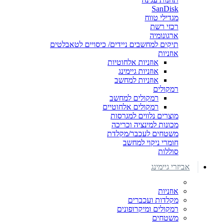
SanDisk
מגדילי טווח
רכזי רשת
ארגונומיה
תיקים למחשבים ניידים/ כיסויים לטאבלטים
אוזניות
אוזניות אלחוטיות
אוזניות גיימינג
אוזניות למחשב
רמקולים
רמקולים למחשב
רמקולים אלחוטיים
מוצרים נלווים למגרסות
מכונות למינציה וכריכה
משטחים לעכבר/מקלדת
חומרי ניקוי למחשב
סוללות
אביזרי גיימינג
אוזניות
מקלדות ועכברים
רמקולים ומיקרופונים
משטחים