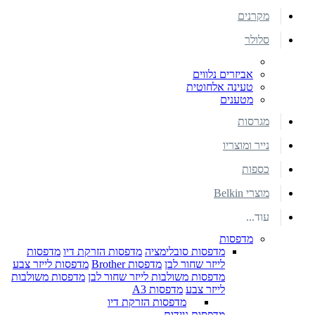
מקרנים
סלולר
אביזרים נלווים
טעינה אלחוטית
מטענים
מגרסות
נייר ומוצריו
כספות
מוצרי Belkin
עוד...
מדפסות
מדפסות סובלימציה
מדפסות הזרקת דיו
מדפסות
לייזר שחור לבן
מדפסות Brother
מדפסות לייזר צבע
מדפסות משולבות לייזר שחור לבן
מדפסות משולבות
לייזר צבע
מדפסות A3
מדפסות הזרקת דיו
מדפסות ניידות