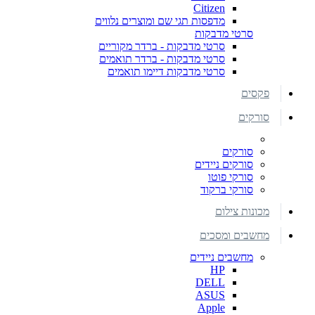
Citizen
מדפסות תגי שם ומוצרים נלווים
סרטי מדבקות
סרטי מדבקות - ברדר מקוריים
סרטי מדבקות - ברדר תואמים
סרטי מדבקות דיימו תואמים
פקסים
סורקים
סורקים
סורקים ניידים
סורקי פוטו
סורקי ברקוד
מכונות צילום
מחשבים ומסכים
מחשבים ניידים
HP
DELL
ASUS
Apple