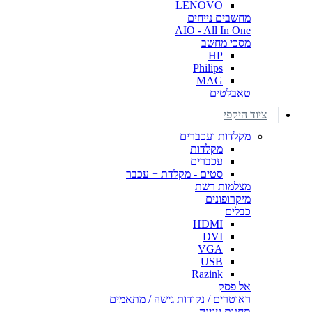
LENOVO
מחשבים נייחים
AIO - All In One
מסכי מחשב
HP
Philips
MAG
טאבלטים
ציוד היקפי
מקלדות ועכברים
מקלדות
עכברים
סטים - מקלדת + עכבר
מצלמות רשת
מיקרופונים
כבלים
HDMI
DVI
VGA
USB
Razink
אל פסק
ראוטרים / נקודות גישה / מתאמים
תחנות עגינה