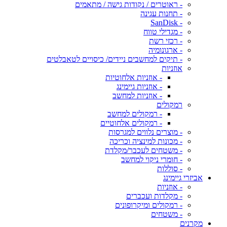
- ראוטרים / נקודות גישה / מתאמים
- תחנות עגינה
- SanDisk
- מגדילי טווח
- רכזי רשת
- ארגונומיה
- תיקים למחשבים ניידים/ כיסויים לטאבלטים
אוזניות
- אוזניות אלחוטיות
- אוזניות גיימינג
- אוזניות למחשב
רמקולים
- רמקולים למחשב
- רמקולים אלחוטיים
- מוצרים נלווים למגרסות
- מכונות למינציה וכריכה
- משטחים לעכבר/מקלדת
- חומרי ניקוי למחשב
- סוללות
אביזרי גיימינג
- אוזניות
- מקלדות ועכברים
- רמקולים ומיקרופונים
- משטחים
מקרנים