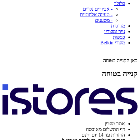
סלולר
- אביזרים נלווים
- טעינה אלחוטית
- מטענים
מגרסות
נייר ומוצריו
כספות
מוצרי Belkin
כאן הקנייה בטוחה
קנייה בטוחה
אתר מוצפן
דף התשלום מאובטח
החזרות עד 14 יום חינם