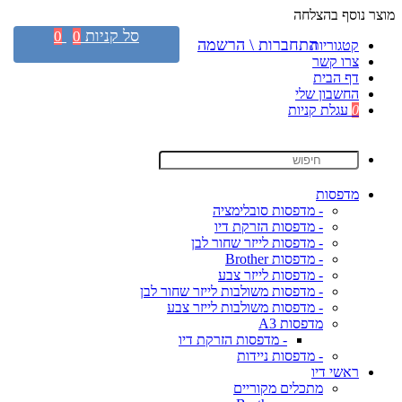
מוצר נוסף בהצלחה
סל קניות
0
0
התחברות \ הרשמה
קטגוריות
צרו קשר
דף הבית
החשבון שלי
0
עגלת קניות
מדפסות
- מדפסות סובלימציה
- מדפסות הזרקת דיו
- מדפסות לייזר שחור לבן
- מדפסות Brother
- מדפסות לייזר צבע
- מדפסות משולבות לייזר שחור לבן
- מדפסות משולבות לייזר צבע
מדפסות A3
- מדפסות הזרקת דיו
- מדפסות ניידות
ראשי דיו
מתכלים מקוריים