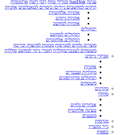
עגינה
SanDisk
מגדילי טווח
רכזי רשת
ארגונומיה
תיקים למחשבים ניידים/ כיסויים לטאבלטים
אוזניות
אוזניות אלחוטיות
אוזניות גיימינג
אוזניות למחשב
רמקולים
רמקולים למחשב
רמקולים אלחוטיים
מוצרים נלווים למגרסות
מכונות למינציה וכריכה
משטחים לעכבר/מקלדת
חומרי ניקוי למחשב
סוללות
אביזרי גיימינג
אוזניות
מקלדות ועכברים
רמקולים ומיקרופונים
משטחים
מקרנים
סלולר
אביזרים נלווים
טעינה אלחוטית
מטענים
מגרסות
נייר ומוצריו
כספות