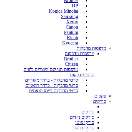
Brother
HP
Konica Minolta
Samsung
Xerox
Canon
Pantum
Ricoh
Kyocera
מדפסות מדבקות
מדפסות מדבקות
Brother
Citizen
מדפסות תגי שם ומוצרים נלווים
סרטי מדבקות
סרטי מדבקות - ברדר מקוריים
סרטי מדבקות - ברדר תואמים
סרטי מדבקות דיימו תואמים
פקסים
סורקים
סורקים
סורקים ניידים
סורקי פוטו
סורקי ברקוד