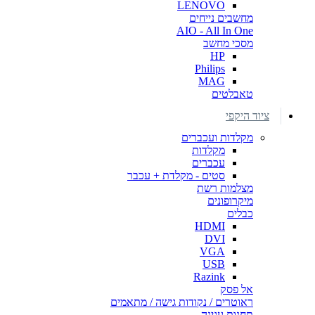
LENOVO
מחשבים נייחים
AIO - All In One
מסכי מחשב
HP
Philips
MAG
טאבלטים
ציוד היקפי
מקלדות ועכברים
מקלדות
עכברים
סטים - מקלדת + עכבר
מצלמות רשת
מיקרופונים
כבלים
HDMI
DVI
VGA
USB
Razink
אל פסק
ראוטרים / נקודות גישה / מתאמים
תחנות עגינה