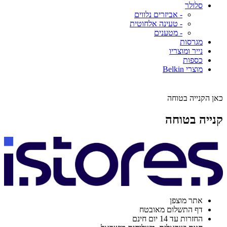
סלולר
- אביזרים נלווים
- טעינה אלחוטית
- מטענים
מגרסות
נייר ומוצריו
כספות
מוצרי Belkin
כאן הקנייה בטוחה
קנייה בטוחה
אתר מוצפן
דף התשלום מאובטח
החזרות עד 14 יום חינם