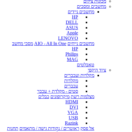
מכונות צילום
מחשבים ומסכים
מחשבים ניידים
HP
DELL
ASUS
Apple
LENOVO
מחשבים נייחים
AIO - All In One
מסכי מחשב
HP
Philips
MAG
טאבלטים
ציוד היקפי
מקלדות ועכברים
מקלדות
עכברים
סטים - מקלדת + עכבר
מצלמות רשת
מיקרופונים
כבלים
HDMI
DVI
VGA
USB
Razink
אל פסק
ראוטרים / נקודות גישה / מתאמים
תחנות