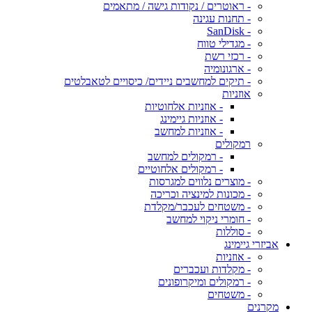
- ראוטרים / נקודות גישה / מתאמים
- תחנות עגינה
- SanDisk
- מגדילי טווח
- רכזי רשת
- ארגונומיה
- תיקים למחשבים ניידים/ כיסויים לטאבלטים
אוזניות
- אוזניות אלחוטיות
- אוזניות גיימינג
- אוזניות למחשב
רמקולים
- רמקולים למחשב
- רמקולים אלחוטיים
- מוצרים נלווים למגרסות
- מכונות למינציה וכריכה
- משטחים לעכבר/מקלדת
- חומרי ניקוי למחשב
- סוללות
אביזרי גיימינג
- אוזניות
- מקלדות ועכברים
- רמקולים ומיקרופונים
- משטחים
מקרנים