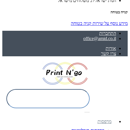
חנות ישראלית. משלוחים מישראל
קנייה בטוחה
מידע נוסף על שירות קניה בטוחה
התחברות
office@amid.co.il
אודות
צרו קשר
מדפסות