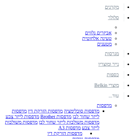
מקרנים
סלולר
אביזרים נלווים
טעינה אלחוטית
מטענים
מגרסות
נייר ומוצריו
כספות
מוצרי Belkin
עוד...
מדפסות
מדפסות סובלימציה
מדפסות הזרקת דיו
מדפסות
לייזר שחור לבן
מדפסות Brother
מדפסות לייזר צבע
מדפסות משולבות לייזר שחור לבן
מדפסות משולבות
לייזר צבע
מדפסות A3
מדפסות הזרקת דיו
מדפסות ניידות