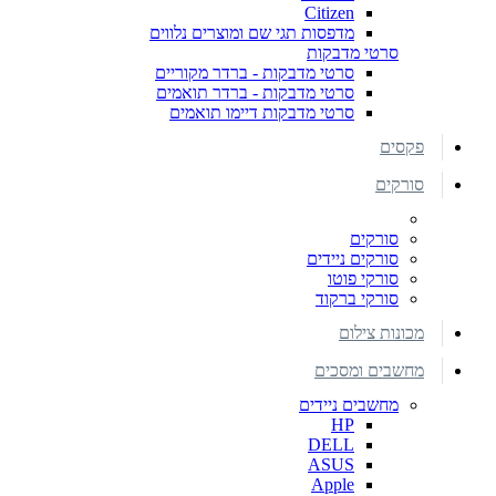
Citizen
מדפסות תגי שם ומוצרים נלווים
סרטי מדבקות
סרטי מדבקות - ברדר מקוריים
סרטי מדבקות - ברדר תואמים
סרטי מדבקות דיימו תואמים
פקסים
סורקים
סורקים
סורקים ניידים
סורקי פוטו
סורקי ברקוד
מכונות צילום
מחשבים ומסכים
מחשבים ניידים
HP
DELL
ASUS
Apple