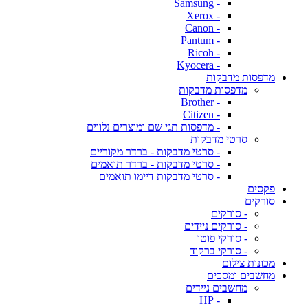
- Samsung
- Xerox
- Canon
- Pantum
- Ricoh
- Kyocera
מדפסות מדבקות
מדפסות מדבקות
- Brother
- Citizen
- מדפסות תגי שם ומוצרים נלווים
סרטי מדבקות
- סרטי מדבקות - ברדר מקוריים
- סרטי מדבקות - ברדר תואמים
- סרטי מדבקות דיימו תואמים
פקסים
סורקים
- סורקים
- סורקים ניידים
- סורקי פוטו
- סורקי ברקוד
מכונות צילום
מחשבים ומסכים
מחשבים ניידים
- HP