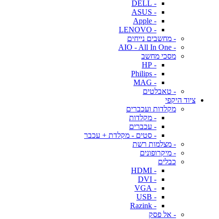
- DELL
- ASUS
- Apple
- LENOVO
- מחשבים נייחים
- AIO - All In One
מסכי מחשב
- HP
- Philips
- MAG
- טאבלטים
ציוד היקפי
מקלדות ועכברים
- מקלדות
- עכברים
- סטים - מקלדת + עכבר
- מצלמות רשת
- מיקרופונים
כבלים
- HDMI
- DVI
- VGA
- USB
- Razink
- אל פסק