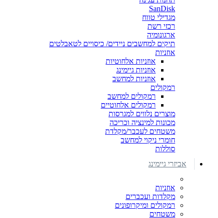
SanDisk
מגדילי טווח
רכזי רשת
ארגונומיה
תיקים למחשבים ניידים/ כיסויים לטאבלטים
אוזניות
אוזניות אלחוטיות
אוזניות גיימינג
אוזניות למחשב
רמקולים
רמקולים למחשב
רמקולים אלחוטיים
מוצרים נלווים למגרסות
מכונות למינציה וכריכה
משטחים לעכבר/מקלדת
חומרי ניקוי למחשב
סוללות
אביזרי גיימינג
אוזניות
מקלדות ועכברים
רמקולים ומיקרופונים
משטחים