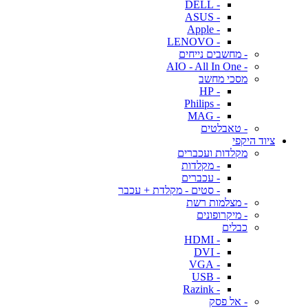
- DELL
- ASUS
- Apple
- LENOVO
- מחשבים נייחים
- AIO - All In One
מסכי מחשב
- HP
- Philips
- MAG
- טאבלטים
ציוד היקפי
מקלדות ועכברים
- מקלדות
- עכברים
- סטים - מקלדת + עכבר
- מצלמות רשת
- מיקרופונים
כבלים
- HDMI
- DVI
- VGA
- USB
- Razink
- אל פסק