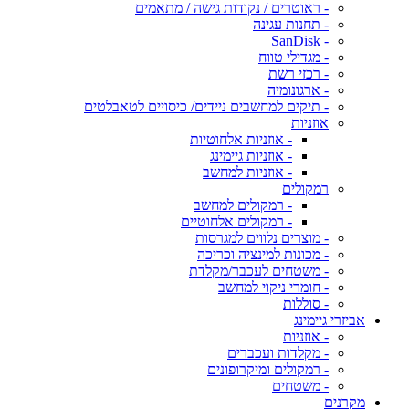
- ראוטרים / נקודות גישה / מתאמים
- תחנות עגינה
- SanDisk
- מגדילי טווח
- רכזי רשת
- ארגונומיה
- תיקים למחשבים ניידים/ כיסויים לטאבלטים
אוזניות
- אוזניות אלחוטיות
- אוזניות גיימינג
- אוזניות למחשב
רמקולים
- רמקולים למחשב
- רמקולים אלחוטיים
- מוצרים נלווים למגרסות
- מכונות למינציה וכריכה
- משטחים לעכבר/מקלדת
- חומרי ניקוי למחשב
- סוללות
אביזרי גיימינג
- אוזניות
- מקלדות ועכברים
- רמקולים ומיקרופונים
- משטחים
מקרנים