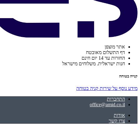
אתר מוצפן
דף התשלום מאובטח
החזרות עד 14 יום חינם
חנות ישראלית. משלוחים מישראל
קנייה בטוחה
מידע נוסף על שירות קניה בטוחה
התחברות
office@amid.co.il
אודות
צרו קשר