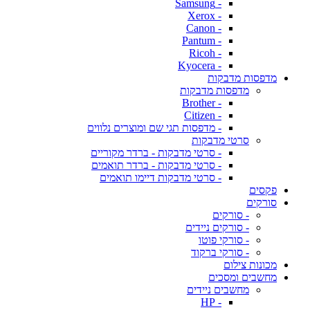
- Samsung
- Xerox
- Canon
- Pantum
- Ricoh
- Kyocera
מדפסות מדבקות
מדפסות מדבקות
- Brother
- Citizen
- מדפסות תגי שם ומוצרים נלווים
סרטי מדבקות
- סרטי מדבקות - ברדר מקוריים
- סרטי מדבקות - ברדר תואמים
- סרטי מדבקות דיימו תואמים
פקסים
סורקים
- סורקים
- סורקים ניידים
- סורקי פוטו
- סורקי ברקוד
מכונות צילום
מחשבים ומסכים
מחשבים ניידים
- HP