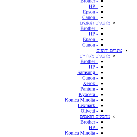
- Brother
- HP
- Epson
- Canon
מתכלים תואמים
- Brother
- HP
- Epson
- Canon
טונרים ותופים
מתכלים מקוריים
- Brother
- HP
- Samsung
- Canon
- Xerox
- Pantum
- Kyocera
- Konica Minolta
- Lexmark
- Olivetti
מתכלים תואמים
- Brother
- HP
- Konica Minolta