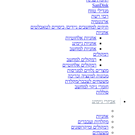
SanDisk
מגדילי טווח
רכזי רשת
ארגונומיה
תיקים למחשבים ניידים/ כיסויים לטאבלטים
אוזניות
אוזניות אלחוטיות
אוזניות גיימינג
אוזניות למחשב
רמקולים
רמקולים למחשב
רמקולים אלחוטיים
מוצרים נלווים למגרסות
מכונות למינציה וכריכה
משטחים לעכבר/מקלדת
חומרי ניקוי למחשב
סוללות
אביזרי גיימינג
אוזניות
מקלדות ועכברים
רמקולים ומיקרופונים
משטחים