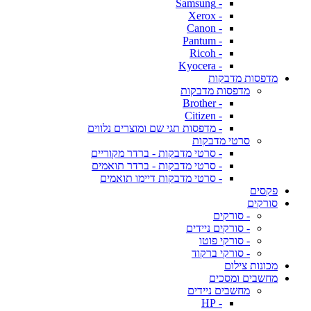
- Samsung
- Xerox
- Canon
- Pantum
- Ricoh
- Kyocera
מדפסות מדבקות
מדפסות מדבקות
- Brother
- Citizen
- מדפסות תגי שם ומוצרים נלווים
סרטי מדבקות
- סרטי מדבקות - ברדר מקוריים
- סרטי מדבקות - ברדר תואמים
- סרטי מדבקות דיימו תואמים
פקסים
סורקים
- סורקים
- סורקים ניידים
- סורקי פוטו
- סורקי ברקוד
מכונות צילום
מחשבים ומסכים
מחשבים ניידים
- HP