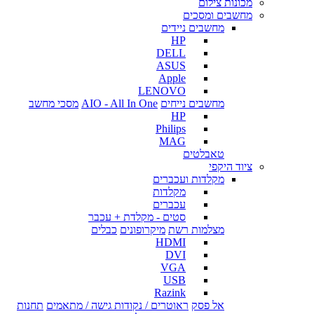
מכונות צילום
מחשבים ומסכים
מחשבים ניידים
HP
DELL
ASUS
Apple
LENOVO
מחשבים נייחים
AIO - All In One
מסכי מחשב
HP
Philips
MAG
טאבלטים
ציוד היקפי
מקלדות ועכברים
מקלדות
עכברים
סטים - מקלדת + עכבר
מצלמות רשת
מיקרופונים
כבלים
HDMI
DVI
VGA
USB
Razink
אל פסק
ראוטרים / נקודות גישה / מתאמים
תחנות