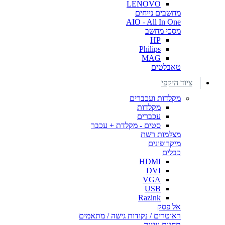
LENOVO
מחשבים נייחים
AIO - All In One
מסכי מחשב
HP
Philips
MAG
טאבלטים
ציוד היקפי
מקלדות ועכברים
מקלדות
עכברים
סטים - מקלדת + עכבר
מצלמות רשת
מיקרופונים
כבלים
HDMI
DVI
VGA
USB
Razink
אל פסק
ראוטרים / נקודות גישה / מתאמים
תחנות עגינה