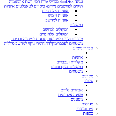
עגינה
SanDisk
מגדילי טווח
רכזי רשת
ארגונומיה
תיקים למחשבים ניידים/ כיסויים לטאבלטים
אוזניות
אוזניות אלחוטיות
אוזניות גיימינג
אוזניות למחשב
רמקולים
רמקולים למחשב
רמקולים אלחוטיים
מוצרים נלווים למגרסות
מכונות למינציה וכריכה
משטחים לעכבר/מקלדת
חומרי ניקוי למחשב
סוללות
אביזרי גיימינג
אוזניות
מקלדות ועכברים
רמקולים ומיקרופונים
משטחים
מקרנים
סלולר
אביזרים נלווים
טעינה אלחוטית
מטענים
מגרסות
נייר ומוצריו
כספות