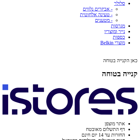
סלולר
- אביזרים נלווים
- טעינה אלחוטית
- מטענים
מגרסות
נייר ומוצריו
כספות
מוצרי Belkin
כאן הקנייה בטוחה
קנייה בטוחה
אתר מוצפן
דף התשלום מאובטח
החזרות עד 14 יום חינם