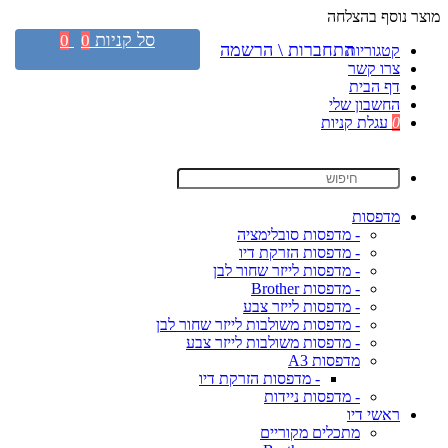
מוצר נוסף בהצלחה
סל קניות
0
0
התחברות \ הרשמה
קטגוריות
צרו קשר
דף הבית
החשבון שלי
0
עגלת קניות
מדפסות
- מדפסות סובלימציה
- מדפסות הזרקת דיו
- מדפסות לייזר שחור לבן
- מדפסות Brother
- מדפסות לייזר צבע
- מדפסות משולבות לייזר שחור לבן
- מדפסות משולבות לייזר צבע
מדפסות A3
- מדפסות הזרקת דיו
- מדפסות ניידות
ראשי דיו
מתכלים מקוריים