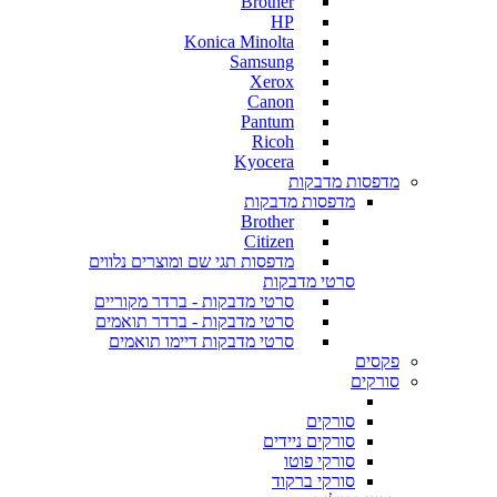
Brother
HP
Konica Minolta
Samsung
Xerox
Canon
Pantum
Ricoh
Kyocera
מדפסות מדבקות
מדפסות מדבקות
Brother
Citizen
מדפסות תגי שם ומוצרים נלווים
סרטי מדבקות
סרטי מדבקות - ברדר מקוריים
סרטי מדבקות - ברדר תואמים
סרטי מדבקות דיימו תואמים
פקסים
סורקים
סורקים
סורקים ניידים
סורקי פוטו
סורקי ברקוד