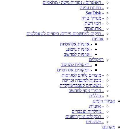
- ראוטרים / נקודות גישה / מתאמים
- תחנות עגינה
- SanDisk
- מגדילי טווח
- רכזי רשת
- ארגונומיה
- תיקים למחשבים ניידים/ כיסויים לטאבלטים
אוזניות
- אוזניות אלחוטיות
- אוזניות גיימינג
- אוזניות למחשב
רמקולים
- רמקולים למחשב
- רמקולים אלחוטיים
- מוצרים נלווים למגרסות
- מכונות למינציה וכריכה
- משטחים לעכבר/מקלדת
- חומרי ניקוי למחשב
- סוללות
אביזרי גיימינג
- אוזניות
- מקלדות ועכברים
- רמקולים ומיקרופונים
- משטחים
מקרנים