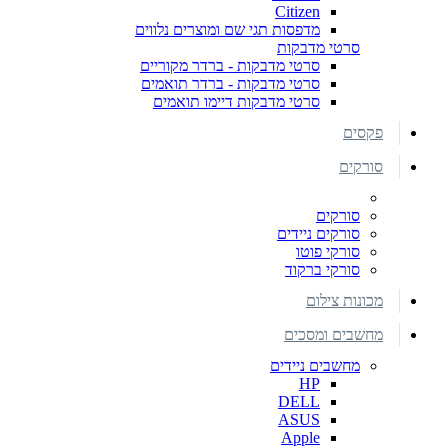
Citizen
מדפסות תגי שם ומוצרים נלווים
סרטי מדבקות
סרטי מדבקות - ברדר מקוריים
סרטי מדבקות - ברדר תואמים
סרטי מדבקות דיימו תואמים
פקסים
סורקים
סורקים
סורקים ניידים
סורקי פוטו
סורקי ברקוד
מכונות צילום
מחשבים ומסכים
מחשבים ניידים
HP
DELL
ASUS
Apple