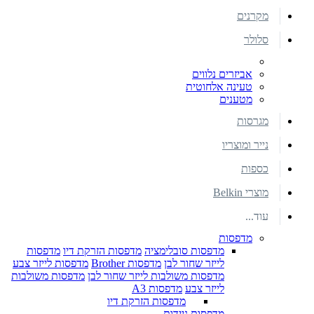
מקרנים
סלולר
אביזרים נלווים
טעינה אלחוטית
מטענים
מגרסות
נייר ומוצריו
כספות
מוצרי Belkin
עוד...
מדפסות
מדפסות סובלימציה
מדפסות הזרקת דיו
מדפסות
לייזר שחור לבן
מדפסות Brother
מדפסות לייזר צבע
מדפסות משולבות לייזר שחור לבן
מדפסות משולבות
לייזר צבע
מדפסות A3
מדפסות הזרקת דיו
מדפסות ניידות