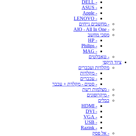
- DELL
- ASUS
- Apple
- LENOVO
- מחשבים נייחים
- AIO - All In One
מסכי מחשב
- HP
- Philips
- MAG
- טאבלטים
ציוד היקפי
מקלדות ועכברים
- מקלדות
- עכברים
- סטים - מקלדת + עכבר
- מצלמות רשת
- מיקרופונים
כבלים
- HDMI
- DVI
- VGA
- USB
- Razink
- אל פסק