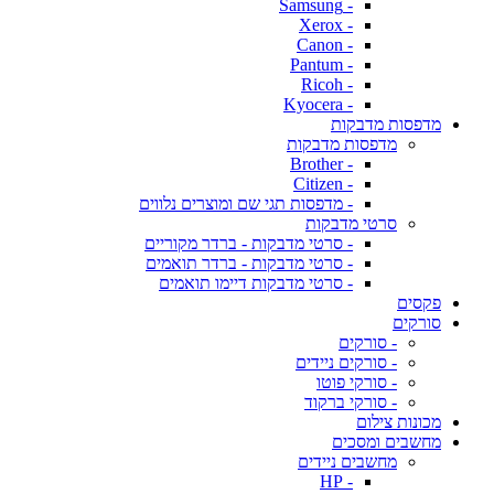
- Samsung
- Xerox
- Canon
- Pantum
- Ricoh
- Kyocera
מדפסות מדבקות
מדפסות מדבקות
- Brother
- Citizen
- מדפסות תגי שם ומוצרים נלווים
סרטי מדבקות
- סרטי מדבקות - ברדר מקוריים
- סרטי מדבקות - ברדר תואמים
- סרטי מדבקות דיימו תואמים
פקסים
סורקים
- סורקים
- סורקים ניידים
- סורקי פוטו
- סורקי ברקוד
מכונות צילום
מחשבים ומסכים
מחשבים ניידים
- HP