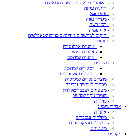
- ראוטרים / נקודות גישה / מתאמים
- תחנות עגינה
- SanDisk
- מגדילי טווח
- רכזי רשת
- ארגונומיה
- תיקים למחשבים ניידים/ כיסויים לטאבלטים
אוזניות
- אוזניות אלחוטיות
- אוזניות גיימינג
- אוזניות למחשב
רמקולים
- רמקולים למחשב
- רמקולים אלחוטיים
- מוצרים נלווים למגרסות
- מכונות למינציה וכריכה
- משטחים לעכבר/מקלדת
- חומרי ניקוי למחשב
- סוללות
אביזרי גיימינג
- אוזניות
- מקלדות ועכברים
- רמקולים ומיקרופונים
- משטחים
מקרנים