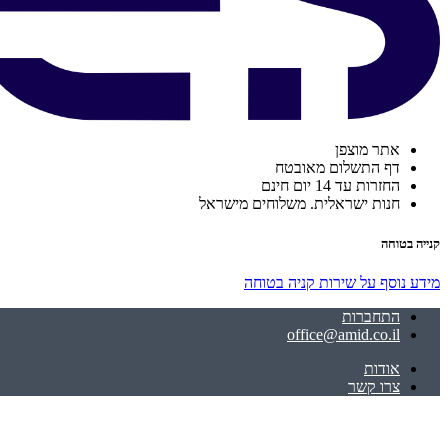
אתר מוצפן
דף התשלום מאובטח
החזרות עד 14 יום חינם
חנות ישראלית. משלוחים מישראל
קנייה בטוחה
מידע נוסף על שירות קניה בטוחה
התחברות
office@amid.co.il
אודות
צרו קשר