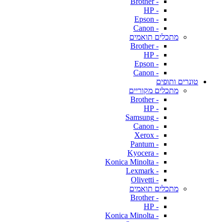
- Brother
- HP
- Epson
- Canon
מתכלים תואמים
- Brother
- HP
- Epson
- Canon
טונרים ותופים
מתכלים מקוריים
- Brother
- HP
- Samsung
- Canon
- Xerox
- Pantum
- Kyocera
- Konica Minolta
- Lexmark
- Olivetti
מתכלים תואמים
- Brother
- HP
- Konica Minolta