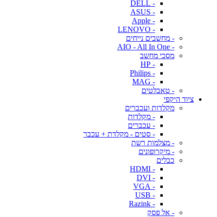
- DELL
- ASUS
- Apple
- LENOVO
- מחשבים נייחים
- AIO - All In One
מסכי מחשב
- HP
- Philips
- MAG
- טאבלטים
ציוד היקפי
מקלדות ועכברים
- מקלדות
- עכברים
- סטים - מקלדת + עכבר
- מצלמות רשת
- מיקרופונים
כבלים
- HDMI
- DVI
- VGA
- USB
- Razink
- אל פסק