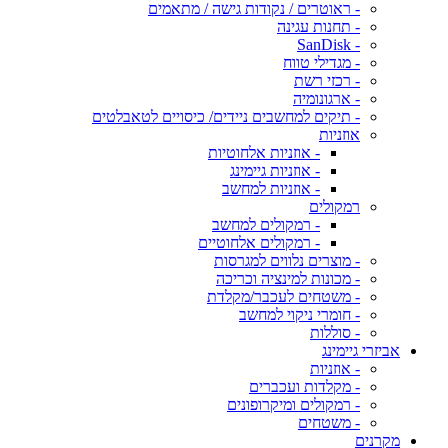
- ראוטרים / נקודות גישה / מתאמים
- תחנות עגינה
- SanDisk
- מגדילי טווח
- רכזי רשת
- ארגונומיה
- תיקים למחשבים ניידים/ כיסויים לטאבלטים
אוזניות
- אוזניות אלחוטיות
- אוזניות גיימינג
- אוזניות למחשב
רמקולים
- רמקולים למחשב
- רמקולים אלחוטיים
- מוצרים נלווים למגרסות
- מכונות למינציה וכריכה
- משטחים לעכבר/מקלדת
- חומרי ניקוי למחשב
- סוללות
אביזרי גיימינג
- אוזניות
- מקלדות ועכברים
- רמקולים ומיקרופונים
- משטחים
מקרנים