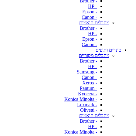
- Brother
- HP
- Epson
- Canon
מתכלים תואמים
- Brother
- HP
- Epson
- Canon
טונרים ותופים
מתכלים מקוריים
- Brother
- HP
- Samsung
- Canon
- Xerox
- Pantum
- Kyocera
- Konica Minolta
- Lexmark
- Olivetti
מתכלים תואמים
- Brother
- HP
- Konica Minolta