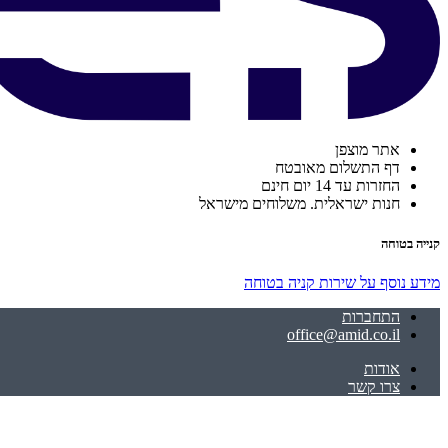
אתר מוצפן
דף התשלום מאובטח
החזרות עד 14 יום חינם
חנות ישראלית. משלוחים מישראל
קנייה בטוחה
מידע נוסף על שירות קניה בטוחה
התחברות
office@amid.co.il
אודות
צרו קשר