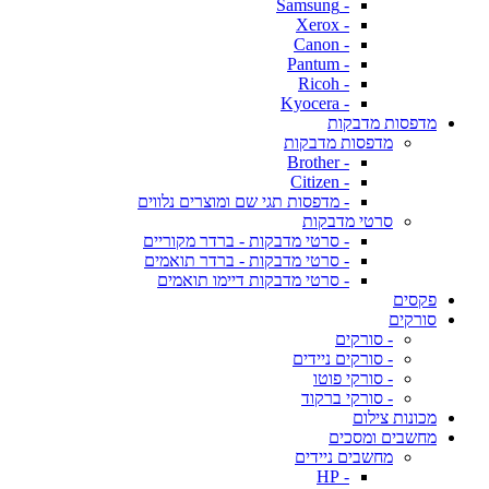
- Samsung
- Xerox
- Canon
- Pantum
- Ricoh
- Kyocera
מדפסות מדבקות
מדפסות מדבקות
- Brother
- Citizen
- מדפסות תגי שם ומוצרים נלווים
סרטי מדבקות
- סרטי מדבקות - ברדר מקוריים
- סרטי מדבקות - ברדר תואמים
- סרטי מדבקות דיימו תואמים
פקסים
סורקים
- סורקים
- סורקים ניידים
- סורקי פוטו
- סורקי ברקוד
מכונות צילום
מחשבים ומסכים
מחשבים ניידים
- HP