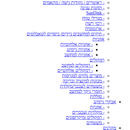
- ראוטרים / נקודות גישה / מתאמים
- תחנות עגינה
- SanDisk
- מגדילי טווח
- רכזי רשת
- ארגונומיה
- תיקים למחשבים ניידים/ כיסויים לטאבלטים
אוזניות
- אוזניות אלחוטיות
- אוזניות גיימינג
- אוזניות למחשב
רמקולים
- רמקולים למחשב
- רמקולים אלחוטיים
- מוצרים נלווים למגרסות
- מכונות למינציה וכריכה
- משטחים לעכבר/מקלדת
- חומרי ניקוי למחשב
- סוללות
אביזרי גיימינג
- אוזניות
- מקלדות ועכברים
- רמקולים ומיקרופונים
- משטחים
מקרנים