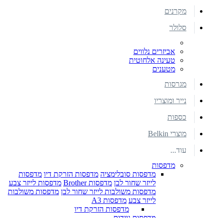
מקרנים
סלולר
אביזרים נלווים
טעינה אלחוטית
מטענים
מגרסות
נייר ומוצריו
כספות
מוצרי Belkin
עוד...
מדפסות
מדפסות סובלימציה
מדפסות הזרקת דיו
מדפסות
לייזר שחור לבן
מדפסות Brother
מדפסות לייזר צבע
מדפסות משולבות לייזר שחור לבן
מדפסות משולבות
לייזר צבע
מדפסות A3
מדפסות הזרקת דיו
מדפסות ניידות