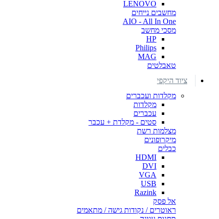
LENOVO
מחשבים נייחים
AIO - All In One
מסכי מחשב
HP
Philips
MAG
טאבלטים
ציוד היקפי
מקלדות ועכברים
מקלדות
עכברים
סטים - מקלדת + עכבר
מצלמות רשת
מיקרופונים
כבלים
HDMI
DVI
VGA
USB
Razink
אל פסק
ראוטרים / נקודות גישה / מתאמים
תחנות עגינה