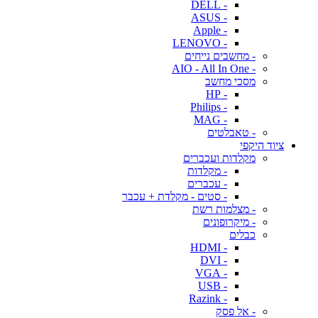
- DELL
- ASUS
- Apple
- LENOVO
- מחשבים נייחים
- AIO - All In One
מסכי מחשב
- HP
- Philips
- MAG
- טאבלטים
ציוד היקפי
מקלדות ועכברים
- מקלדות
- עכברים
- סטים - מקלדת + עכבר
- מצלמות רשת
- מיקרופונים
כבלים
- HDMI
- DVI
- VGA
- USB
- Razink
- אל פסק