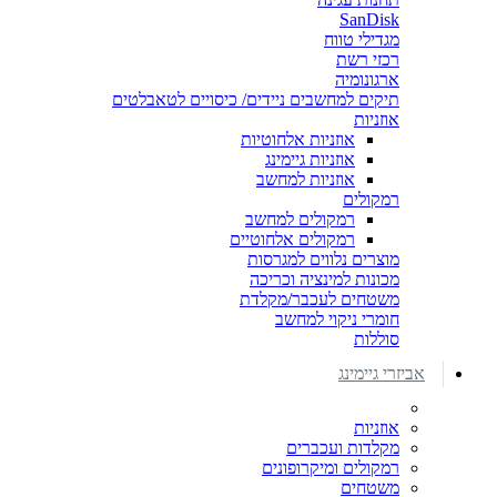
SanDisk
מגדילי טווח
רכזי רשת
ארגונומיה
תיקים למחשבים ניידים/ כיסויים לטאבלטים
אוזניות
אוזניות אלחוטיות
אוזניות גיימינג
אוזניות למחשב
רמקולים
רמקולים למחשב
רמקולים אלחוטיים
מוצרים נלווים למגרסות
מכונות למינציה וכריכה
משטחים לעכבר/מקלדת
חומרי ניקוי למחשב
סוללות
אביזרי גיימינג
אוזניות
מקלדות ועכברים
רמקולים ומיקרופונים
משטחים