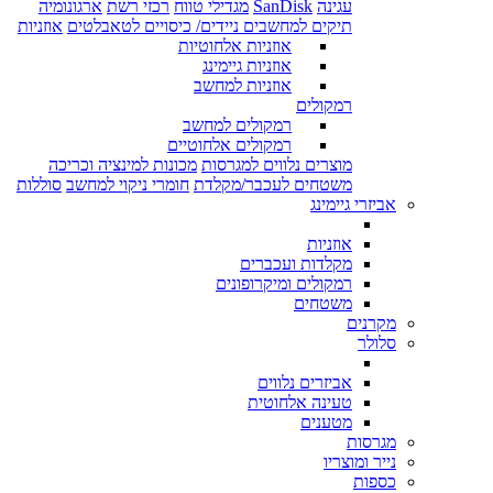
עגינה
SanDisk
מגדילי טווח
רכזי רשת
ארגונומיה
תיקים למחשבים ניידים/ כיסויים לטאבלטים
אוזניות
אוזניות אלחוטיות
אוזניות גיימינג
אוזניות למחשב
רמקולים
רמקולים למחשב
רמקולים אלחוטיים
מוצרים נלווים למגרסות
מכונות למינציה וכריכה
משטחים לעכבר/מקלדת
חומרי ניקוי למחשב
סוללות
אביזרי גיימינג
אוזניות
מקלדות ועכברים
רמקולים ומיקרופונים
משטחים
מקרנים
סלולר
אביזרים נלווים
טעינה אלחוטית
מטענים
מגרסות
נייר ומוצריו
כספות