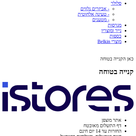
סלולר
- אביזרים נלווים
- טעינה אלחוטית
- מטענים
מגרסות
נייר ומוצריו
כספות
מוצרי Belkin
כאן הקנייה בטוחה
קנייה בטוחה
אתר מוצפן
דף התשלום מאובטח
החזרות עד 14 יום חינם