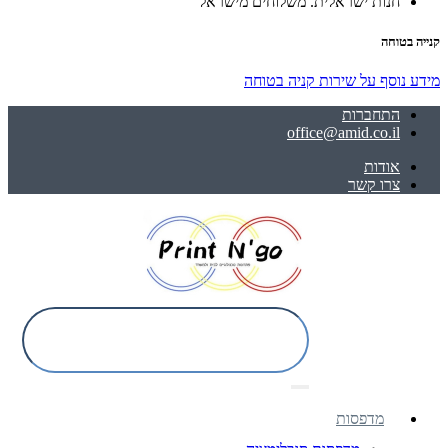
חנות ישראלית. משלוחים מישראל
קנייה בטוחה
מידע נוסף על שירות קניה בטוחה
התחברות
office@amid.co.il
אודות
צרו קשר
מדפסות