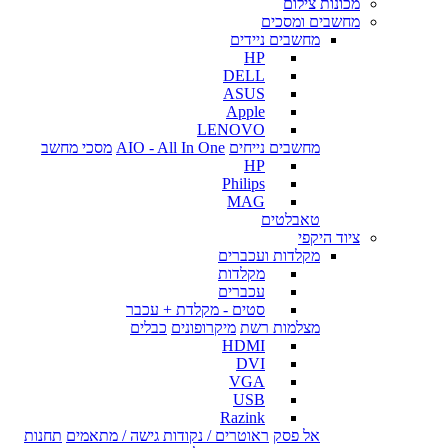
מכונות צילום
מחשבים ומסכים
מחשבים ניידים
HP
DELL
ASUS
Apple
LENOVO
מחשבים נייחים
AIO - All In One
מסכי מחשב
HP
Philips
MAG
טאבלטים
ציוד היקפי
מקלדות ועכברים
מקלדות
עכברים
סטים - מקלדת + עכבר
מצלמות רשת
מיקרופונים
כבלים
HDMI
DVI
VGA
USB
Razink
אל פסק
ראוטרים / נקודות גישה / מתאמים
תחנות