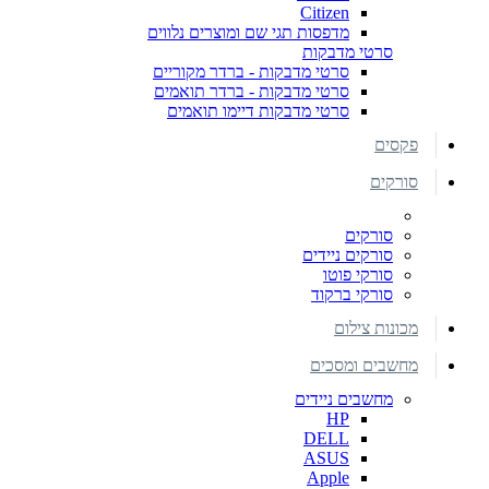
Citizen
מדפסות תגי שם ומוצרים נלווים
סרטי מדבקות
סרטי מדבקות - ברדר מקוריים
סרטי מדבקות - ברדר תואמים
סרטי מדבקות דיימו תואמים
פקסים
סורקים
סורקים
סורקים ניידים
סורקי פוטו
סורקי ברקוד
מכונות צילום
מחשבים ומסכים
מחשבים ניידים
HP
DELL
ASUS
Apple