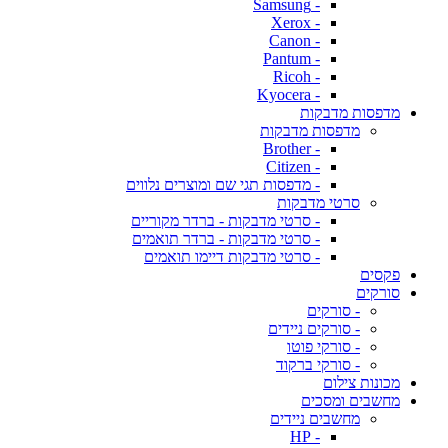
- Samsung
- Xerox
- Canon
- Pantum
- Ricoh
- Kyocera
מדפסות מדבקות
מדפסות מדבקות
- Brother
- Citizen
- מדפסות תגי שם ומוצרים נלווים
סרטי מדבקות
- סרטי מדבקות - ברדר מקוריים
- סרטי מדבקות - ברדר תואמים
- סרטי מדבקות דיימו תואמים
פקסים
סורקים
- סורקים
- סורקים ניידים
- סורקי פוטו
- סורקי ברקוד
מכונות צילום
מחשבים ומסכים
מחשבים ניידים
- HP