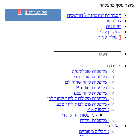
מוצר נוסף בהצלחה
סל קניות
0
0
התחברות \ הרשמה
קטגוריות
צרו קשר
דף הבית
החשבון שלי
0
עגלת קניות
מדפסות
- מדפסות סובלימציה
- מדפסות הזרקת דיו
- מדפסות לייזר שחור לבן
- מדפסות Brother
- מדפסות לייזר צבע
- מדפסות משולבות לייזר שחור לבן
- מדפסות משולבות לייזר צבע
מדפסות A3
- מדפסות הזרקת דיו
- מדפסות ניידות
ראשי דיו
מתכלים מקוריים