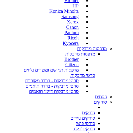
Brother
HP
Konica Minolta
Samsung
Xerox
Canon
Pantum
Ricoh
Kyocera
מדפסות מדבקות
מדפסות מדבקות
Brother
Citizen
מדפסות תגי שם ומוצרים נלווים
סרטי מדבקות
סרטי מדבקות - ברדר מקוריים
סרטי מדבקות - ברדר תואמים
סרטי מדבקות דיימו תואמים
פקסים
סורקים
סורקים
סורקים ניידים
סורקי פוטו
סורקי ברקוד