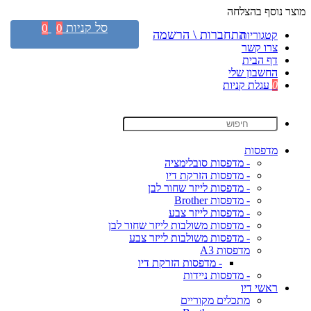
מוצר נוסף בהצלחה
סל קניות
0
0
התחברות \ הרשמה
קטגוריות
צרו קשר
דף הבית
החשבון שלי
0
עגלת קניות
מדפסות
- מדפסות סובלימציה
- מדפסות הזרקת דיו
- מדפסות לייזר שחור לבן
- מדפסות Brother
- מדפסות לייזר צבע
- מדפסות משולבות לייזר שחור לבן
- מדפסות משולבות לייזר צבע
מדפסות A3
- מדפסות הזרקת דיו
- מדפסות ניידות
ראשי דיו
מתכלים מקוריים