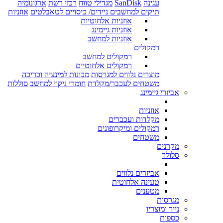
עגינה
SanDisk
מגדילי טווח
רכזי רשת
ארגונומיה
תיקים למחשבים ניידים/ כיסויים לטאבלטים
אוזניות
אוזניות אלחוטיות
אוזניות גיימינג
אוזניות למחשב
רמקולים
רמקולים למחשב
רמקולים אלחוטיים
מוצרים נלווים למגרסות
מכונות למינציה וכריכה
משטחים לעכבר/מקלדת
חומרי ניקוי למחשב
סוללות
אביזרי גיימינג
אוזניות
מקלדות ועכברים
רמקולים ומיקרופונים
משטחים
מקרנים
סלולר
אביזרים נלווים
טעינה אלחוטית
מטענים
מגרסות
נייר ומוצריו
כספות