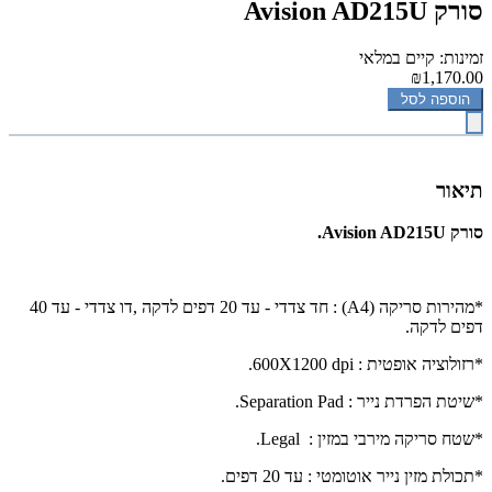
סורק Avision AD215U
זמינות: קיים במלאי
₪1,170.00
הוספה לסל
תיאור
סורק Avision AD215U.
*מהירות סריקה (
(A4
: חד צדדי - עד 20 דפים לדקה
,
דו צדדי - עד 40
דפים לדקה.
*רזולוציה אופטית :
dpi
600X1200
.
*שיטת הפרדת נייר :
Separation Pad
.
*שטח סריקה מירבי במזין :
Legal
.
*תכולת מזין נייר אוטומטי : עד 20 דפים.