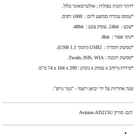
*זיהוי הזנות כפולות : אולטרסאונד כלול.
*עומס עבודה ממוצע ליום :
1000
דפים.
*צבע :
24bit
. עומק צבע :
48bit
.
*גווני אפור :
8bit
.
*ממשק חומרה :
USB2
(תומך
.(USB 1.1
*ממשק תוכנה :
Twain, ISIS, WIA
.
*מידות (רוחב
x
עומק
x
גובה) :
74 x 104 x 299
מ"מ.
שנה אחריות על ידי יבואן רשמי - "גטר גרופ".
דגם:
סורק Avision AD215U