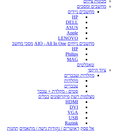
מכונות צילום
מחשבים ומסכים
מחשבים ניידים
HP
DELL
ASUS
Apple
LENOVO
מחשבים נייחים
AIO - All In One
מסכי מחשב
HP
Philips
MAG
טאבלטים
ציוד היקפי
מקלדות ועכברים
מקלדות
עכברים
סטים - מקלדת + עכבר
מצלמות רשת
מיקרופונים
כבלים
HDMI
DVI
VGA
USB
Razink
אל פסק
ראוטרים / נקודות גישה / מתאמים
תחנות