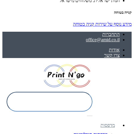
חנות ישראלית. משלוחים מישראל
קנייה בטוחה
מידע נוסף על שירות קניה בטוחה
התחברות
office@amid.co.il
אודות
צרו קשר
מדפסות