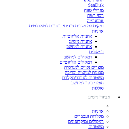
SanDisk
מגדילי טווח
רכזי רשת
ארגונומיה
תיקים למחשבים ניידים/ כיסויים לטאבלטים
אוזניות
אוזניות אלחוטיות
אוזניות גיימינג
אוזניות למחשב
רמקולים
רמקולים למחשב
רמקולים אלחוטיים
מוצרים נלווים למגרסות
מכונות למינציה וכריכה
משטחים לעכבר/מקלדת
חומרי ניקוי למחשב
סוללות
אביזרי גיימינג
אוזניות
מקלדות ועכברים
רמקולים ומיקרופונים
משטחים