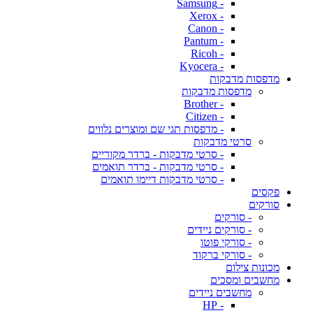
- Samsung
- Xerox
- Canon
- Pantum
- Ricoh
- Kyocera
מדפסות מדבקות
מדפסות מדבקות
- Brother
- Citizen
- מדפסות תגי שם ומוצרים נלווים
סרטי מדבקות
- סרטי מדבקות - ברדר מקוריים
- סרטי מדבקות - ברדר תואמים
- סרטי מדבקות דיימו תואמים
פקסים
סורקים
- סורקים
- סורקים ניידים
- סורקי פוטו
- סורקי ברקוד
מכונות צילום
מחשבים ומסכים
מחשבים ניידים
- HP