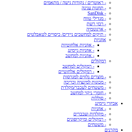
- ראוטרים / נקודות גישה / מתאמים
- תחנות עגינה
- SanDisk
- מגדילי טווח
- רכזי רשת
- ארגונומיה
- תיקים למחשבים ניידים/ כיסויים לטאבלטים
אוזניות
- אוזניות אלחוטיות
- אוזניות גיימינג
- אוזניות למחשב
רמקולים
- רמקולים למחשב
- רמקולים אלחוטיים
- מוצרים נלווים למגרסות
- מכונות למינציה וכריכה
- משטחים לעכבר/מקלדת
- חומרי ניקוי למחשב
- סוללות
אביזרי גיימינג
- אוזניות
- מקלדות ועכברים
- רמקולים ומיקרופונים
- משטחים
מקרנים