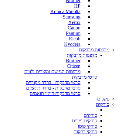
Brother
HP
Konica Minolta
Samsung
Xerox
Canon
Pantum
Ricoh
Kyocera
מדפסות מדבקות
מדפסות מדבקות
Brother
Citizen
מדפסות תגי שם ומוצרים נלווים
סרטי מדבקות
סרטי מדבקות - ברדר מקוריים
סרטי מדבקות - ברדר תואמים
סרטי מדבקות דיימו תואמים
פקסים
סורקים
סורקים
סורקים ניידים
סורקי פוטו
סורקי ברקוד