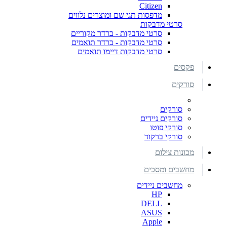
Citizen
מדפסות תגי שם ומוצרים נלווים
סרטי מדבקות
סרטי מדבקות - ברדר מקוריים
סרטי מדבקות - ברדר תואמים
סרטי מדבקות דיימו תואמים
פקסים
סורקים
סורקים
סורקים ניידים
סורקי פוטו
סורקי ברקוד
מכונות צילום
מחשבים ומסכים
מחשבים ניידים
HP
DELL
ASUS
Apple