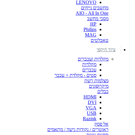
LENOVO
מחשבים נייחים
AIO - All In One
מסכי מחשב
HP
Philips
MAG
טאבלטים
ציוד היקפי
מקלדות ועכברים
מקלדות
עכברים
סטים - מקלדת + עכבר
מצלמות רשת
מיקרופונים
כבלים
HDMI
DVI
VGA
USB
Razink
אל פסק
ראוטרים / נקודות גישה / מתאמים
תחנות עגינה