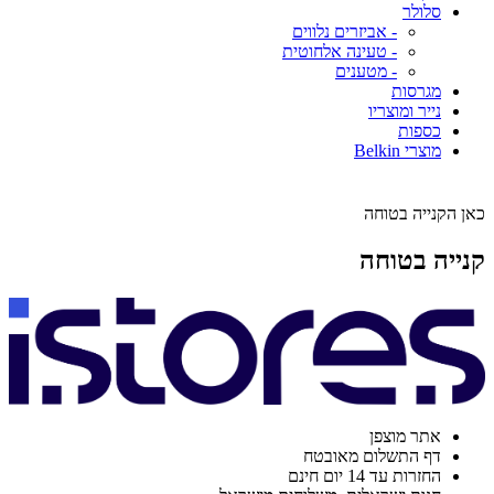
סלולר
- אביזרים נלווים
- טעינה אלחוטית
- מטענים
מגרסות
נייר ומוצריו
כספות
מוצרי Belkin
כאן הקנייה בטוחה
קנייה בטוחה
אתר מוצפן
דף התשלום מאובטח
החזרות עד 14 יום חינם