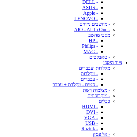
- DELL
- ASUS
- Apple
- LENOVO
- מחשבים נייחים
- AIO - All In One
מסכי מחשב
- HP
- Philips
- MAG
- טאבלטים
ציוד היקפי
מקלדות ועכברים
- מקלדות
- עכברים
- סטים - מקלדת + עכבר
- מצלמות רשת
- מיקרופונים
כבלים
- HDMI
- DVI
- VGA
- USB
- Razink
- אל פסק