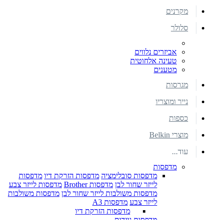
מקרנים
סלולר
אביזרים נלווים
טעינה אלחוטית
מטענים
מגרסות
נייר ומוצריו
כספות
מוצרי Belkin
עוד...
מדפסות
מדפסות סובלימציה
מדפסות הזרקת דיו
מדפסות
לייזר שחור לבן
מדפסות Brother
מדפסות לייזר צבע
מדפסות משולבות לייזר שחור לבן
מדפסות משולבות
לייזר צבע
מדפסות A3
מדפסות הזרקת דיו
מדפסות ניידות