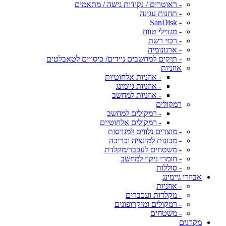
- ראוטרים / נקודות גישה / מתאמים
- תחנות עגינה
- SanDisk
- מגדילי טווח
- רכזי רשת
- ארגונומיה
- תיקים למחשבים ניידים/ כיסויים לטאבלטים
אוזניות
- אוזניות אלחוטיות
- אוזניות גיימינג
- אוזניות למחשב
רמקולים
- רמקולים למחשב
- רמקולים אלחוטיים
- מוצרים נלווים למגרסות
- מכונות למינציה וכריכה
- משטחים לעכבר/מקלדת
- חומרי ניקוי למחשב
- סוללות
אביזרי גיימינג
- אוזניות
- מקלדות ועכברים
- רמקולים ומיקרופונים
- משטחים
מקרנים