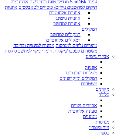
עגינה
SanDisk
מגדילי טווח
רכזי רשת
ארגונומיה
תיקים למחשבים ניידים/ כיסויים לטאבלטים
אוזניות
אוזניות אלחוטיות
אוזניות גיימינג
אוזניות למחשב
רמקולים
רמקולים למחשב
רמקולים אלחוטיים
מוצרים נלווים למגרסות
מכונות למינציה וכריכה
משטחים לעכבר/מקלדת
חומרי ניקוי למחשב
סוללות
אביזרי גיימינג
אוזניות
מקלדות ועכברים
רמקולים ומיקרופונים
משטחים
מקרנים
סלולר
אביזרים נלווים
טעינה אלחוטית
מטענים
מגרסות
נייר ומוצריו
כספות