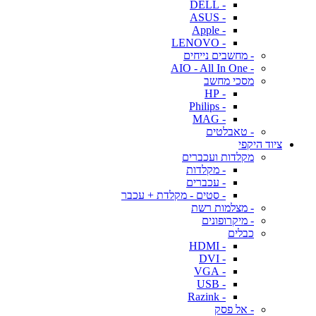
- DELL
- ASUS
- Apple
- LENOVO
- מחשבים נייחים
- AIO - All In One
מסכי מחשב
- HP
- Philips
- MAG
- טאבלטים
ציוד היקפי
מקלדות ועכברים
- מקלדות
- עכברים
- סטים - מקלדת + עכבר
- מצלמות רשת
- מיקרופונים
כבלים
- HDMI
- DVI
- VGA
- USB
- Razink
- אל פסק