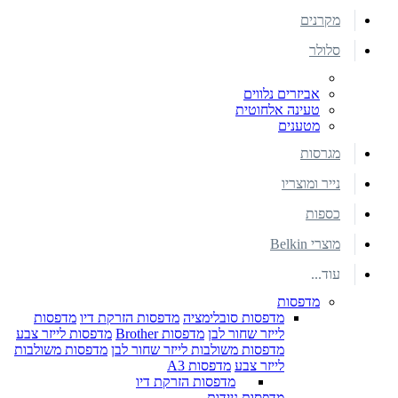
מקרנים
סלולר
אביזרים נלווים
טעינה אלחוטית
מטענים
מגרסות
נייר ומוצריו
כספות
מוצרי Belkin
עוד...
מדפסות
מדפסות סובלימציה
מדפסות הזרקת דיו
מדפסות
לייזר שחור לבן
מדפסות Brother
מדפסות לייזר צבע
מדפסות משולבות לייזר שחור לבן
מדפסות משולבות
לייזר צבע
מדפסות A3
מדפסות הזרקת דיו
מדפסות ניידות