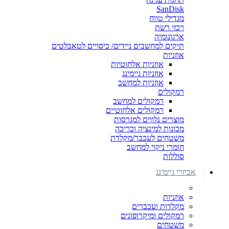
SanDisk
מגדילי טווח
רכזי רשת
ארגונומיה
תיקים למחשבים ניידים/ כיסויים לטאבלטים
אוזניות
אוזניות אלחוטיות
אוזניות גיימינג
אוזניות למחשב
רמקולים
רמקולים למחשב
רמקולים אלחוטיים
מוצרים נלווים למגרסות
מכונות למינציה וכריכה
משטחים לעכבר/מקלדת
חומרי ניקוי למחשב
סוללות
אביזרי גיימינג
אוזניות
מקלדות ועכברים
רמקולים ומיקרופונים
משטחים