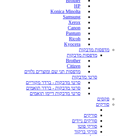
Brother
HP
Konica Minolta
Samsung
Xerox
Canon
Pantum
Ricoh
Kyocera
מדפסות מדבקות
מדפסות מדבקות
Brother
Citizen
מדפסות תגי שם ומוצרים נלווים
סרטי מדבקות
סרטי מדבקות - ברדר מקוריים
סרטי מדבקות - ברדר תואמים
סרטי מדבקות דיימו תואמים
פקסים
סורקים
סורקים
סורקים ניידים
סורקי פוטו
סורקי ברקוד