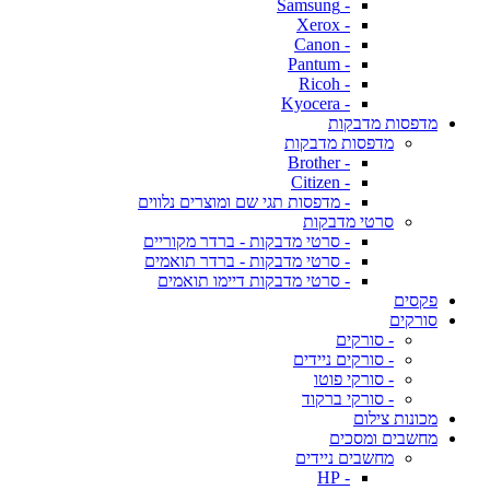
- Samsung
- Xerox
- Canon
- Pantum
- Ricoh
- Kyocera
מדפסות מדבקות
מדפסות מדבקות
- Brother
- Citizen
- מדפסות תגי שם ומוצרים נלווים
סרטי מדבקות
- סרטי מדבקות - ברדר מקוריים
- סרטי מדבקות - ברדר תואמים
- סרטי מדבקות דיימו תואמים
פקסים
סורקים
- סורקים
- סורקים ניידים
- סורקי פוטו
- סורקי ברקוד
מכונות צילום
מחשבים ומסכים
מחשבים ניידים
- HP