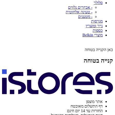
סלולר
- אביזרים נלווים
- טעינה אלחוטית
- מטענים
מגרסות
נייר ומוצריו
כספות
מוצרי Belkin
כאן הקנייה בטוחה
קנייה בטוחה
אתר מוצפן
דף התשלום מאובטח
החזרות עד 14 יום חינם