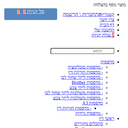
מוצר נוסף בהצלחה
סל קניות
0
0
התחברות \ הרשמה
קטגוריות
צרו קשר
דף הבית
החשבון שלי
0
עגלת קניות
מדפסות
- מדפסות סובלימציה
- מדפסות הזרקת דיו
- מדפסות לייזר שחור לבן
- מדפסות Brother
- מדפסות לייזר צבע
- מדפסות משולבות לייזר שחור לבן
- מדפסות משולבות לייזר צבע
מדפסות A3
- מדפסות הזרקת דיו
- מדפסות ניידות
ראשי דיו
מתכלים מקוריים