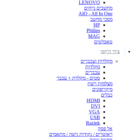
LENOVO
מחשבים נייחים
AIO - All In One
מסכי מחשב
HP
Philips
MAG
טאבלטים
ציוד היקפי
מקלדות ועכברים
מקלדות
עכברים
סטים - מקלדת + עכבר
מצלמות רשת
מיקרופונים
כבלים
HDMI
DVI
VGA
USB
Razink
אל פסק
ראוטרים / נקודות גישה / מתאמים
תחנות עגינה