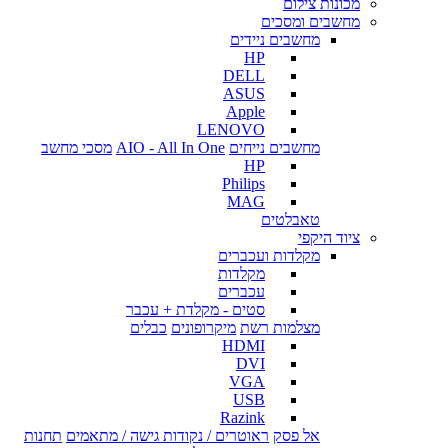
מכונות צילום
מחשבים ומסכים
מחשבים ניידים
HP
DELL
ASUS
Apple
LENOVO
מחשבים נייחים
AIO - All In One
מסכי מחשב
HP
Philips
MAG
טאבלטים
ציוד היקפי
מקלדות ועכברים
מקלדות
עכברים
סטים - מקלדת + עכבר
מצלמות רשת
מיקרופונים
כבלים
HDMI
DVI
VGA
USB
Razink
אל פסק
ראוטרים / נקודות גישה / מתאמים
תחנות