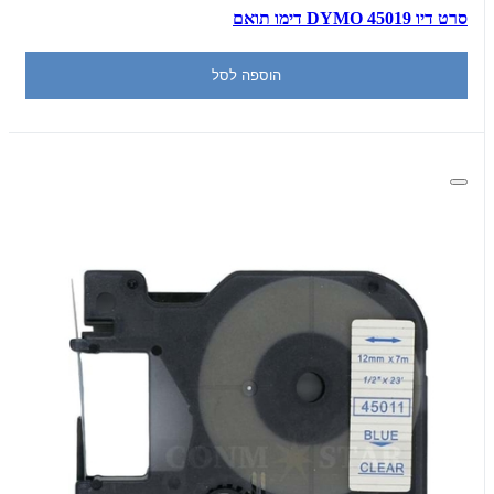
סרט דיו DYMO 45019 דימו תואם
הוספה לסל