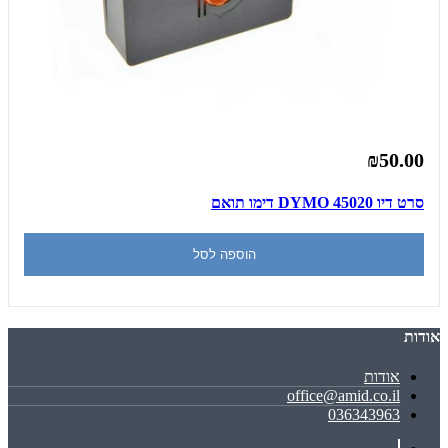
₪50.00
סרט דיו DYMO 45020 דימו תואם
הוספה לסל
אודות
אודות
office@amid.co.il
036343963