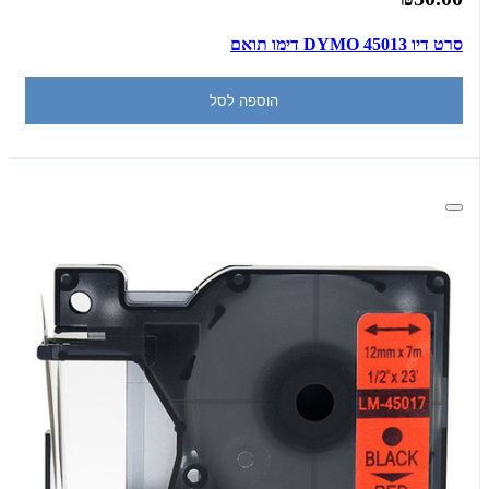
סרט דיו DYMO 45013 דימו תואם
הוספה לסל