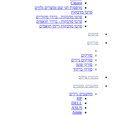
Citizen
מדפסות תגי שם ומוצרים נלווים
סרטי מדבקות
סרטי מדבקות - ברדר מקוריים
סרטי מדבקות - ברדר תואמים
סרטי מדבקות דיימו תואמים
פקסים
סורקים
סורקים
סורקים ניידים
סורקי פוטו
סורקי ברקוד
מכונות צילום
מחשבים ומסכים
מחשבים ניידים
HP
DELL
ASUS
Apple