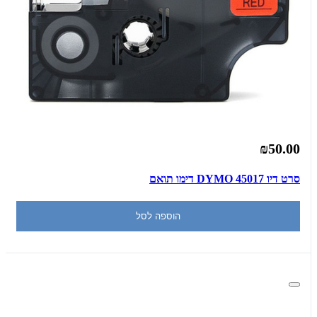
₪50.00
סרט דיו DYMO 45017 דימו תואם
הוספה לסל