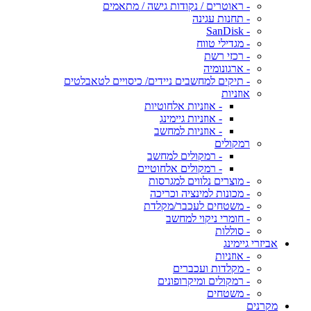
- ראוטרים / נקודות גישה / מתאמים
- תחנות עגינה
- SanDisk
- מגדילי טווח
- רכזי רשת
- ארגונומיה
- תיקים למחשבים ניידים/ כיסויים לטאבלטים
אוזניות
- אוזניות אלחוטיות
- אוזניות גיימינג
- אוזניות למחשב
רמקולים
- רמקולים למחשב
- רמקולים אלחוטיים
- מוצרים נלווים למגרסות
- מכונות למינציה וכריכה
- משטחים לעכבר/מקלדת
- חומרי ניקוי למחשב
- סוללות
אביזרי גיימינג
- אוזניות
- מקלדות ועכברים
- רמקולים ומיקרופונים
- משטחים
מקרנים