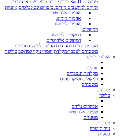
עגינה
SanDisk
מגדילי טווח
רכזי רשת
ארגונומיה
תיקים למחשבים ניידים/ כיסויים לטאבלטים
אוזניות
אוזניות אלחוטיות
אוזניות גיימינג
אוזניות למחשב
רמקולים
רמקולים למחשב
רמקולים אלחוטיים
מוצרים נלווים למגרסות
מכונות למינציה וכריכה
משטחים לעכבר/מקלדת
חומרי ניקוי למחשב
סוללות
אביזרי גיימינג
אוזניות
מקלדות ועכברים
רמקולים ומיקרופונים
משטחים
מקרנים
סלולר
אביזרים נלווים
טעינה אלחוטית
מטענים
מגרסות
נייר ומוצריו
כספות