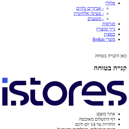
סלולר
- אביזרים נלווים
- טעינה אלחוטית
- מטענים
מגרסות
נייר ומוצריו
כספות
מוצרי Belkin
כאן הקנייה בטוחה
קנייה בטוחה
אתר מוצפן
דף התשלום מאובטח
החזרות עד 14 יום חינם