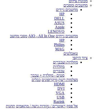
מכונות צילום
מחשבים ומסכים
מחשבים ניידים
HP
DELL
ASUS
Apple
LENOVO
מחשבים נייחים
AIO - All In One
מסכי מחשב
HP
Philips
MAG
טאבלטים
ציוד היקפי
מקלדות ועכברים
מקלדות
עכברים
סטים - מקלדת + עכבר
מצלמות רשת
מיקרופונים
כבלים
HDMI
DVI
VGA
USB
Razink
אל פסק
ראוטרים / נקודות גישה / מתאמים
תחנות