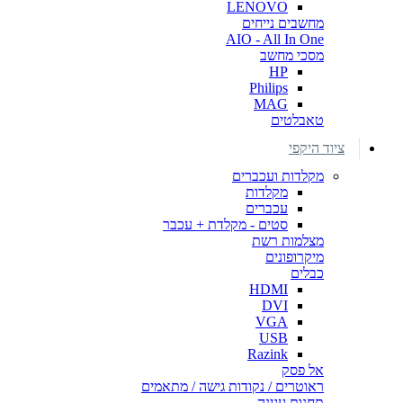
LENOVO
מחשבים נייחים
AIO - All In One
מסכי מחשב
HP
Philips
MAG
טאבלטים
ציוד היקפי
מקלדות ועכברים
מקלדות
עכברים
סטים - מקלדת + עכבר
מצלמות רשת
מיקרופונים
כבלים
HDMI
DVI
VGA
USB
Razink
אל פסק
ראוטרים / נקודות גישה / מתאמים
תחנות עגינה