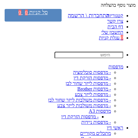
מוצר נוסף בהצלחה
סל קניות
0
0
התחברות \ הרשמה
קטגוריות
צרו קשר
דף הבית
החשבון שלי
0
עגלת קניות
מדפסות
- מדפסות סובלימציה
- מדפסות הזרקת דיו
- מדפסות לייזר שחור לבן
- מדפסות Brother
- מדפסות לייזר צבע
- מדפסות משולבות לייזר שחור לבן
- מדפסות משולבות לייזר צבע
מדפסות A3
- מדפסות הזרקת דיו
- מדפסות ניידות
ראשי דיו
מתכלים מקוריים