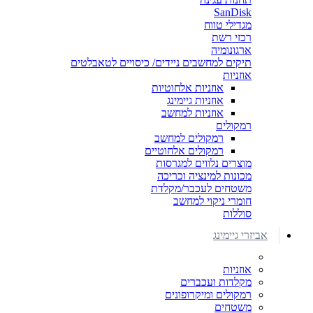
SanDisk
מגדילי טווח
רכזי רשת
ארגונומיה
תיקים למחשבים ניידים/ כיסויים לטאבלטים
אוזניות
אוזניות אלחוטיות
אוזניות גיימינג
אוזניות למחשב
רמקולים
רמקולים למחשב
רמקולים אלחוטיים
מוצרים נלווים למגרסות
מכונות למינציה וכריכה
משטחים לעכבר/מקלדת
חומרי ניקוי למחשב
סוללות
אביזרי גיימינג
אוזניות
מקלדות ועכברים
רמקולים ומיקרופונים
משטחים