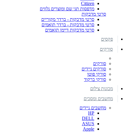
Citizen
מדפסות תגי שם ומוצרים נלווים
סרטי מדבקות
סרטי מדבקות - ברדר מקוריים
סרטי מדבקות - ברדר תואמים
סרטי מדבקות דיימו תואמים
פקסים
סורקים
סורקים
סורקים ניידים
סורקי פוטו
סורקי ברקוד
מכונות צילום
מחשבים ומסכים
מחשבים ניידים
HP
DELL
ASUS
Apple