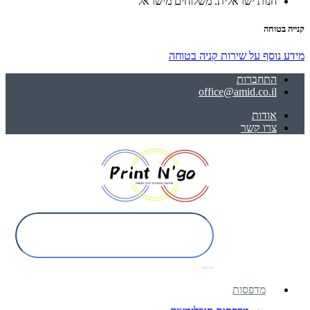
חנות ישראלית. משלוחים מישראל
קנייה בטוחה
מידע נוסף על שירות קניה בטוחה
התחברות
office@amid.co.il
אודות
צרו קשר
מדפסות