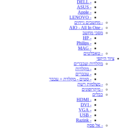
- DELL
- ASUS
- Apple
- LENOVO
- מחשבים נייחים
- AIO - All In One
מסכי מחשב
- HP
- Philips
- MAG
- טאבלטים
ציוד היקפי
מקלדות ועכברים
- מקלדות
- עכברים
- סטים - מקלדת + עכבר
- מצלמות רשת
- מיקרופונים
כבלים
- HDMI
- DVI
- VGA
- USB
- Razink
- אל פסק