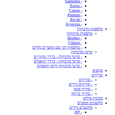
- Samsung
- Xerox
- Canon
- Pantum
- Ricoh
- Kyocera
מדפסות מדבקות
מדפסות מדבקות
- Brother
- Citizen
- מדפסות תגי שם ומוצרים נלווים
סרטי מדבקות
- סרטי מדבקות - ברדר מקוריים
- סרטי מדבקות - ברדר תואמים
- סרטי מדבקות דיימו תואמים
פקסים
סורקים
- סורקים
- סורקים ניידים
- סורקי פוטו
- סורקי ברקוד
מכונות צילום
מחשבים ומסכים
מחשבים ניידים
- HP