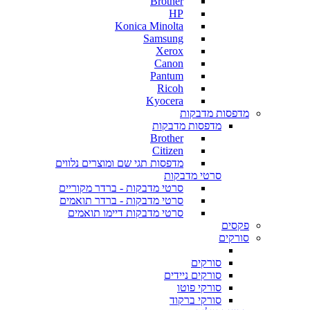
Brother
HP
Konica Minolta
Samsung
Xerox
Canon
Pantum
Ricoh
Kyocera
מדפסות מדבקות
מדפסות מדבקות
Brother
Citizen
מדפסות תגי שם ומוצרים נלווים
סרטי מדבקות
סרטי מדבקות - ברדר מקוריים
סרטי מדבקות - ברדר תואמים
סרטי מדבקות דיימו תואמים
פקסים
סורקים
סורקים
סורקים ניידים
סורקי פוטו
סורקי ברקוד