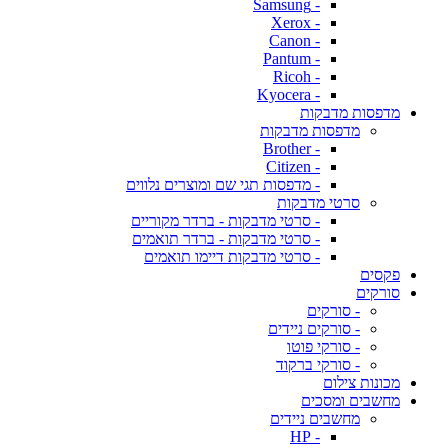
- Samsung
- Xerox
- Canon
- Pantum
- Ricoh
- Kyocera
מדפסות מדבקות
מדפסות מדבקות
- Brother
- Citizen
- מדפסות תגי שם ומוצרים נלווים
סרטי מדבקות
- סרטי מדבקות - ברדר מקוריים
- סרטי מדבקות - ברדר תואמים
- סרטי מדבקות דיימו תואמים
פקסים
סורקים
- סורקים
- סורקים ניידים
- סורקי פוטו
- סורקי ברקוד
מכונות צילום
מחשבים ומסכים
מחשבים ניידים
- HP