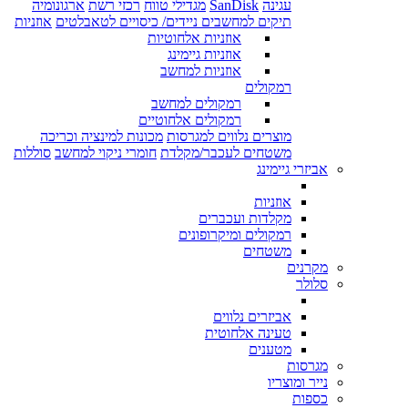
עגינה
SanDisk
מגדילי טווח
רכזי רשת
ארגונומיה
תיקים למחשבים ניידים/ כיסויים לטאבלטים
אוזניות
אוזניות אלחוטיות
אוזניות גיימינג
אוזניות למחשב
רמקולים
רמקולים למחשב
רמקולים אלחוטיים
מוצרים נלווים למגרסות
מכונות למינציה וכריכה
משטחים לעכבר/מקלדת
חומרי ניקוי למחשב
סוללות
אביזרי גיימינג
אוזניות
מקלדות ועכברים
רמקולים ומיקרופונים
משטחים
מקרנים
סלולר
אביזרים נלווים
טעינה אלחוטית
מטענים
מגרסות
נייר ומוצריו
כספות