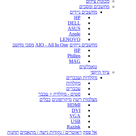
מכונות צילום
מחשבים ומסכים
מחשבים ניידים
HP
DELL
ASUS
Apple
LENOVO
מחשבים נייחים
AIO - All In One
מסכי מחשב
HP
Philips
MAG
טאבלטים
ציוד היקפי
מקלדות ועכברים
מקלדות
עכברים
סטים - מקלדת + עכבר
מצלמות רשת
מיקרופונים
כבלים
HDMI
DVI
VGA
USB
Razink
אל פסק
ראוטרים / נקודות גישה / מתאמים
תחנות