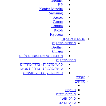
Brother
HP
Konica Minolta
Samsung
Xerox
Canon
Pantum
Ricoh
Kyocera
מדפסות מדבקות
מדפסות מדבקות
Brother
Citizen
מדפסות תגי שם ומוצרים נלווים
סרטי מדבקות
סרטי מדבקות - ברדר מקוריים
סרטי מדבקות - ברדר תואמים
סרטי מדבקות דיימו תואמים
פקסים
סורקים
סורקים
סורקים ניידים
סורקי פוטו
סורקי ברקוד