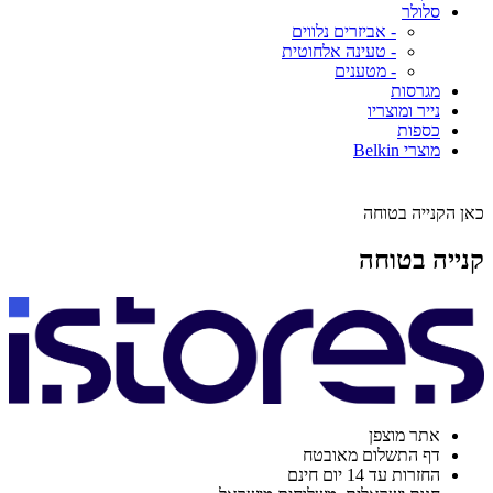
סלולר
- אביזרים נלווים
- טעינה אלחוטית
- מטענים
מגרסות
נייר ומוצריו
כספות
מוצרי Belkin
כאן הקנייה בטוחה
קנייה בטוחה
אתר מוצפן
דף התשלום מאובטח
החזרות עד 14 יום חינם