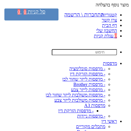
מוצר נוסף בהצלחה
סל קניות
0
0
התחברות \ הרשמה
קטגוריות
צרו קשר
דף הבית
החשבון שלי
0
עגלת קניות
מדפסות
- מדפסות סובלימציה
- מדפסות הזרקת דיו
- מדפסות לייזר שחור לבן
- מדפסות Brother
- מדפסות לייזר צבע
- מדפסות משולבות לייזר שחור לבן
- מדפסות משולבות לייזר צבע
מדפסות A3
- מדפסות הזרקת דיו
- מדפסות ניידות
ראשי דיו
מתכלים מקוריים