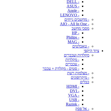
- DELL
- ASUS
- Apple
- LENOVO
- מחשבים נייחים
- AIO - All In One
מסכי מחשב
- HP
- Philips
- MAG
- טאבלטים
ציוד היקפי
מקלדות ועכברים
- מקלדות
- עכברים
- סטים - מקלדת + עכבר
- מצלמות רשת
- מיקרופונים
כבלים
- HDMI
- DVI
- VGA
- USB
- Razink
- אל פסק