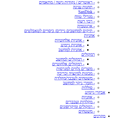
- ראוטרים / נקודות גישה / מתאמים
- תחנות עגינה
- SanDisk
- מגדילי טווח
- רכזי רשת
- ארגונומיה
- תיקים למחשבים ניידים/ כיסויים לטאבלטים
אוזניות
- אוזניות אלחוטיות
- אוזניות גיימינג
- אוזניות למחשב
רמקולים
- רמקולים למחשב
- רמקולים אלחוטיים
- מוצרים נלווים למגרסות
- מכונות למינציה וכריכה
- משטחים לעכבר/מקלדת
- חומרי ניקוי למחשב
- סוללות
אביזרי גיימינג
- אוזניות
- מקלדות ועכברים
- רמקולים ומיקרופונים
- משטחים
מקרנים