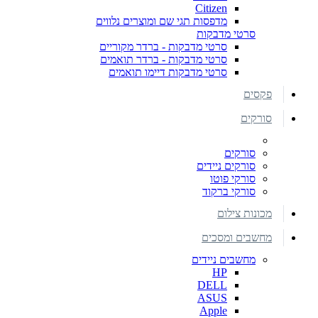
Citizen
מדפסות תגי שם ומוצרים נלווים
סרטי מדבקות
סרטי מדבקות - ברדר מקוריים
סרטי מדבקות - ברדר תואמים
סרטי מדבקות דיימו תואמים
פקסים
סורקים
סורקים
סורקים ניידים
סורקי פוטו
סורקי ברקוד
מכונות צילום
מחשבים ומסכים
מחשבים ניידים
HP
DELL
ASUS
Apple