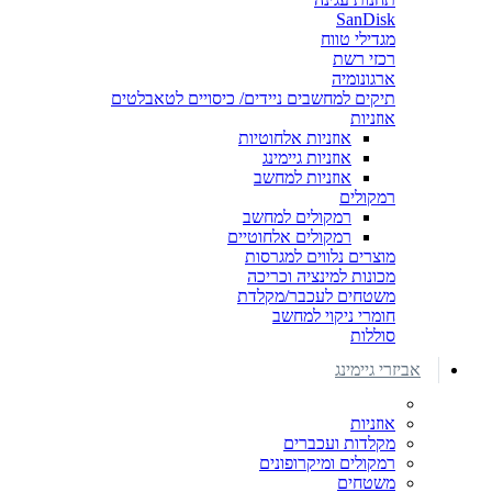
SanDisk
מגדילי טווח
רכזי רשת
ארגונומיה
תיקים למחשבים ניידים/ כיסויים לטאבלטים
אוזניות
אוזניות אלחוטיות
אוזניות גיימינג
אוזניות למחשב
רמקולים
רמקולים למחשב
רמקולים אלחוטיים
מוצרים נלווים למגרסות
מכונות למינציה וכריכה
משטחים לעכבר/מקלדת
חומרי ניקוי למחשב
סוללות
אביזרי גיימינג
אוזניות
מקלדות ועכברים
רמקולים ומיקרופונים
משטחים