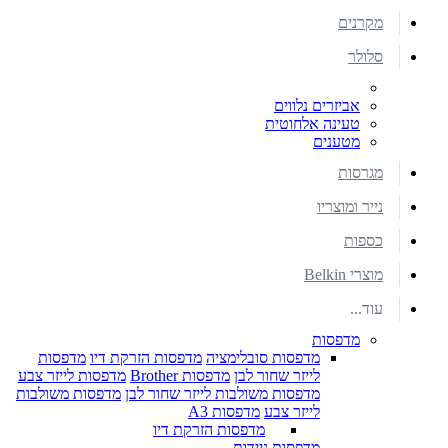
מקרנים
סלולר
אביזרים נלווים
טעינה אלחוטית
מטענים
מגרסות
נייר ומוצריו
כספות
מוצרי Belkin
עוד...
מדפסות
מדפסות סובלימציה
מדפסות הזרקת דיו
מדפסות
לייזר שחור לבן
מדפסות Brother
מדפסות לייזר צבע
מדפסות משולבות לייזר שחור לבן
מדפסות משולבות
לייזר צבע
מדפסות A3
מדפסות הזרקת דיו
מדפסות ניידות