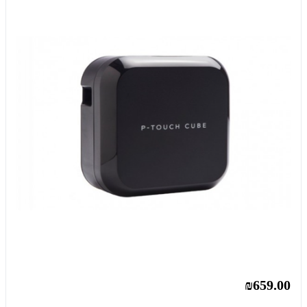
₪659.00