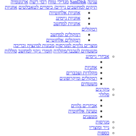
עגינה
SanDisk
מגדילי טווח
רכזי רשת
ארגונומיה
תיקים למחשבים ניידים/ כיסויים לטאבלטים
אוזניות
אוזניות אלחוטיות
אוזניות גיימינג
אוזניות למחשב
רמקולים
רמקולים למחשב
רמקולים אלחוטיים
מוצרים נלווים למגרסות
מכונות למינציה וכריכה
משטחים לעכבר/מקלדת
חומרי ניקוי למחשב
סוללות
אביזרי גיימינג
אוזניות
מקלדות ועכברים
רמקולים ומיקרופונים
משטחים
מקרנים
סלולר
אביזרים נלווים
טעינה אלחוטית
מטענים
מגרסות
נייר ומוצריו
כספות