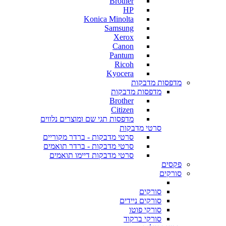
Brother
HP
Konica Minolta
Samsung
Xerox
Canon
Pantum
Ricoh
Kyocera
מדפסות מדבקות
מדפסות מדבקות
Brother
Citizen
מדפסות תגי שם ומוצרים נלווים
סרטי מדבקות
סרטי מדבקות - ברדר מקוריים
סרטי מדבקות - ברדר תואמים
סרטי מדבקות דיימו תואמים
פקסים
סורקים
סורקים
סורקים ניידים
סורקי פוטו
סורקי ברקוד