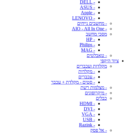
- DELL
- ASUS
- Apple
- LENOVO
- מחשבים נייחים
- AIO - All In One
מסכי מחשב
- HP
- Philips
- MAG
- טאבלטים
ציוד היקפי
מקלדות ועכברים
- מקלדות
- עכברים
- סטים - מקלדת + עכבר
- מצלמות רשת
- מיקרופונים
כבלים
- HDMI
- DVI
- VGA
- USB
- Razink
- אל פסק