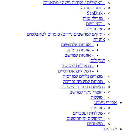
- ראוטרים / נקודות גישה / מתאמים
- תחנות עגינה
- SanDisk
- מגדילי טווח
- רכזי רשת
- ארגונומיה
- תיקים למחשבים ניידים/ כיסויים לטאבלטים
אוזניות
- אוזניות אלחוטיות
- אוזניות גיימינג
- אוזניות למחשב
רמקולים
- רמקולים למחשב
- רמקולים אלחוטיים
- מוצרים נלווים למגרסות
- מכונות למינציה וכריכה
- משטחים לעכבר/מקלדת
- חומרי ניקוי למחשב
- סוללות
אביזרי גיימינג
- אוזניות
- מקלדות ועכברים
- רמקולים ומיקרופונים
- משטחים
מקרנים