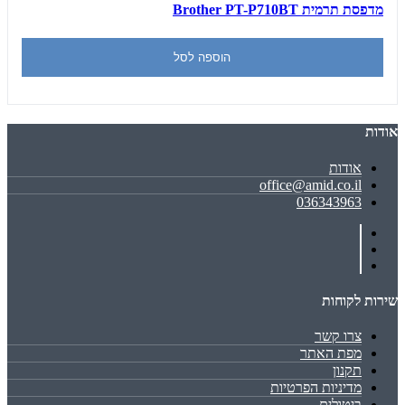
מדפסת תרמית Brother PT-P710BT
הוספה לסל
אודות
אודות
office@amid.co.il
036343963
שירות לקוחות
צרו קשר
מפת האתר
תקנון
מדיניות הפרטיות
ביטולים