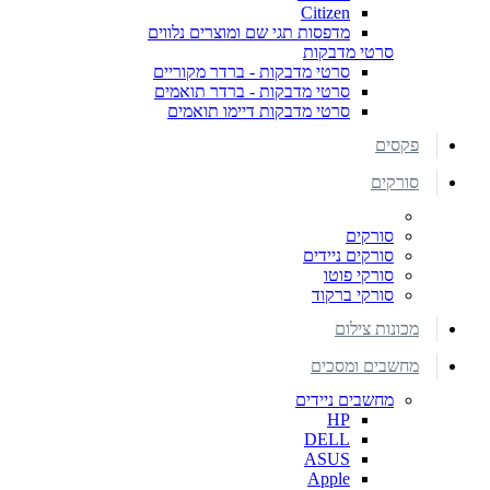
Citizen
מדפסות תגי שם ומוצרים נלווים
סרטי מדבקות
סרטי מדבקות - ברדר מקוריים
סרטי מדבקות - ברדר תואמים
סרטי מדבקות דיימו תואמים
פקסים
סורקים
סורקים
סורקים ניידים
סורקי פוטו
סורקי ברקוד
מכונות צילום
מחשבים ומסכים
מחשבים ניידים
HP
DELL
ASUS
Apple