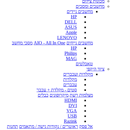
מכונות צילום
מחשבים ומסכים
מחשבים ניידים
HP
DELL
ASUS
Apple
LENOVO
מחשבים נייחים
AIO - All In One
מסכי מחשב
HP
Philips
MAG
טאבלטים
ציוד היקפי
מקלדות ועכברים
מקלדות
עכברים
סטים - מקלדת + עכבר
מצלמות רשת
מיקרופונים
כבלים
HDMI
DVI
VGA
USB
Razink
אל פסק
ראוטרים / נקודות גישה / מתאמים
תחנות