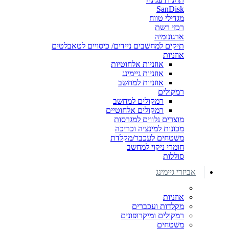
SanDisk
מגדילי טווח
רכזי רשת
ארגונומיה
תיקים למחשבים ניידים/ כיסויים לטאבלטים
אוזניות
אוזניות אלחוטיות
אוזניות גיימינג
אוזניות למחשב
רמקולים
רמקולים למחשב
רמקולים אלחוטיים
מוצרים נלווים למגרסות
מכונות למינציה וכריכה
משטחים לעכבר/מקלדת
חומרי ניקוי למחשב
סוללות
אביזרי גיימינג
אוזניות
מקלדות ועכברים
רמקולים ומיקרופונים
משטחים