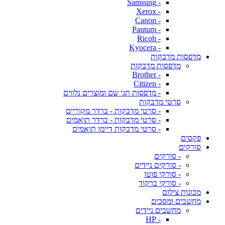
- Samsung
- Xerox
- Canon
- Pantum
- Ricoh
- Kyocera
מדפסות מדבקות
מדפסות מדבקות
- Brother
- Citizen
- מדפסות תגי שם ומוצרים נלווים
סרטי מדבקות
- סרטי מדבקות - ברדר מקוריים
- סרטי מדבקות - ברדר תואמים
- סרטי מדבקות דיימו תואמים
פקסים
סורקים
- סורקים
- סורקים ניידים
- סורקי פוטו
- סורקי ברקוד
מכונות צילום
מחשבים ומסכים
מחשבים ניידים
- HP