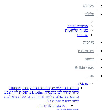
מקרנים
סלולר
אביזרים נלווים
טעינה אלחוטית
מטענים
מגרסות
נייר ומוצריו
כספות
מוצרי Belkin
עוד...
מדפסות
מדפסות סובלימציה
מדפסות הזרקת דיו
מדפסות
לייזר שחור לבן
מדפסות Brother
מדפסות לייזר צבע
מדפסות משולבות לייזר שחור לבן
מדפסות משולבות
לייזר צבע
מדפסות A3
מדפסות הזרקת דיו
מדפסות ניידות