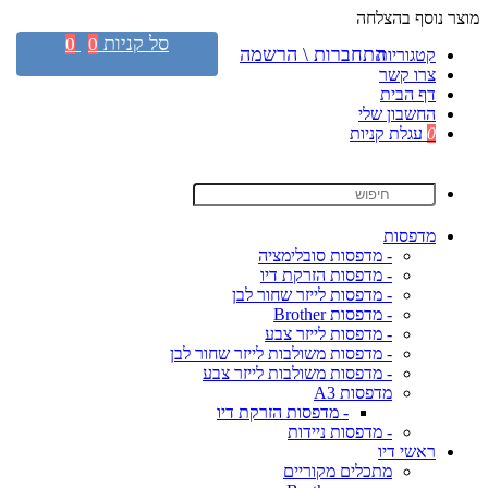
מוצר נוסף בהצלחה
סל קניות
0
0
התחברות \ הרשמה
קטגוריות
צרו קשר
דף הבית
החשבון שלי
0
עגלת קניות
מדפסות
- מדפסות סובלימציה
- מדפסות הזרקת דיו
- מדפסות לייזר שחור לבן
- מדפסות Brother
- מדפסות לייזר צבע
- מדפסות משולבות לייזר שחור לבן
- מדפסות משולבות לייזר צבע
מדפסות A3
- מדפסות הזרקת דיו
- מדפסות ניידות
ראשי דיו
מתכלים מקוריים