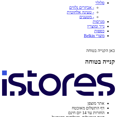
סלולר
- אביזרים נלווים
- טעינה אלחוטית
- מטענים
מגרסות
נייר ומוצריו
כספות
מוצרי Belkin
כאן הקנייה בטוחה
קנייה בטוחה
אתר מוצפן
דף התשלום מאובטח
החזרות עד 14 יום חינם