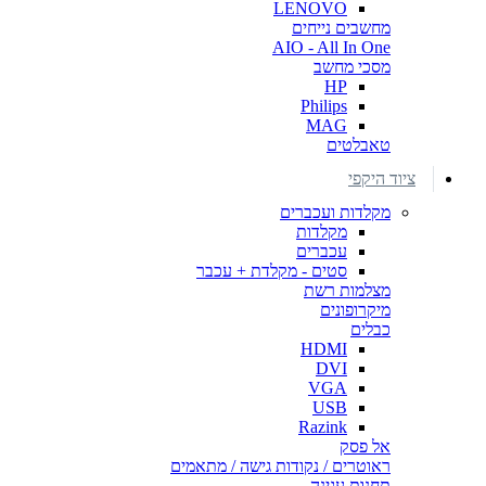
LENOVO
מחשבים נייחים
AIO - All In One
מסכי מחשב
HP
Philips
MAG
טאבלטים
ציוד היקפי
מקלדות ועכברים
מקלדות
עכברים
סטים - מקלדת + עכבר
מצלמות רשת
מיקרופונים
כבלים
HDMI
DVI
VGA
USB
Razink
אל פסק
ראוטרים / נקודות גישה / מתאמים
תחנות עגינה