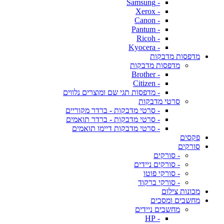
- Samsung
- Xerox
- Canon
- Pantum
- Ricoh
- Kyocera
מדפסות מדבקות
מדפסות מדבקות
- Brother
- Citizen
- מדפסות תגי שם ומוצרים נלווים
סרטי מדבקות
- סרטי מדבקות - ברדר מקוריים
- סרטי מדבקות - ברדר תואמים
- סרטי מדבקות דיימו תואמים
פקסים
סורקים
- סורקים
- סורקים ניידים
- סורקי פוטו
- סורקי ברקוד
מכונות צילום
מחשבים ומסכים
מחשבים ניידים
- HP