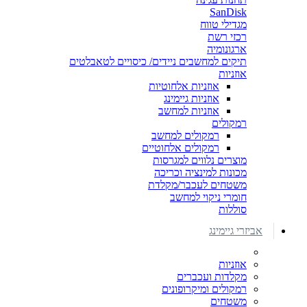
SanDisk
מגדילי טווח
רכזי רשת
ארגונומיה
תיקים למחשבים ניידים/ כיסויים לטאבלטים
אוזניות
אוזניות אלחוטיות
אוזניות גיימינג
אוזניות למחשב
רמקולים
רמקולים למחשב
רמקולים אלחוטיים
מוצרים נלווים למגרסות
מכונות למינציה וכריכה
משטחים לעכבר/מקלדת
חומרי ניקוי למחשב
סוללות
אביזרי גיימינג
אוזניות
מקלדות ועכברים
רמקולים ומיקרופונים
משטחים