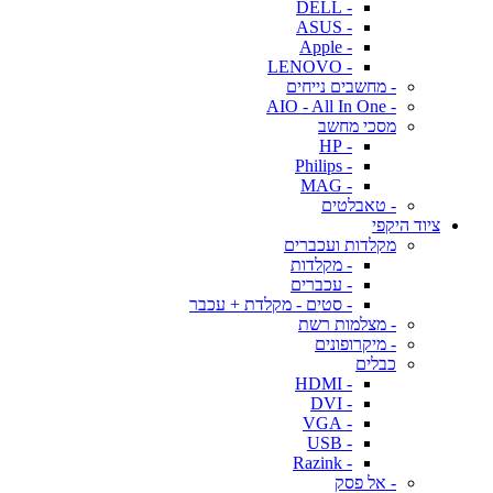
- DELL
- ASUS
- Apple
- LENOVO
- מחשבים נייחים
- AIO - All In One
מסכי מחשב
- HP
- Philips
- MAG
- טאבלטים
ציוד היקפי
מקלדות ועכברים
- מקלדות
- עכברים
- סטים - מקלדת + עכבר
- מצלמות רשת
- מיקרופונים
כבלים
- HDMI
- DVI
- VGA
- USB
- Razink
- אל פסק