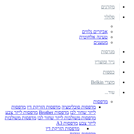
מקרנים
סלולר
אביזרים נלווים
טעינה אלחוטית
מטענים
מגרסות
נייר ומוצריו
כספות
מוצרי Belkin
עוד...
מדפסות
מדפסות סובלימציה
מדפסות הזרקת דיו
מדפסות
לייזר שחור לבן
מדפסות Brother
מדפסות לייזר צבע
מדפסות משולבות לייזר שחור לבן
מדפסות משולבות
לייזר צבע
מדפסות A3
מדפסות הזרקת דיו
מדפסות ניידות