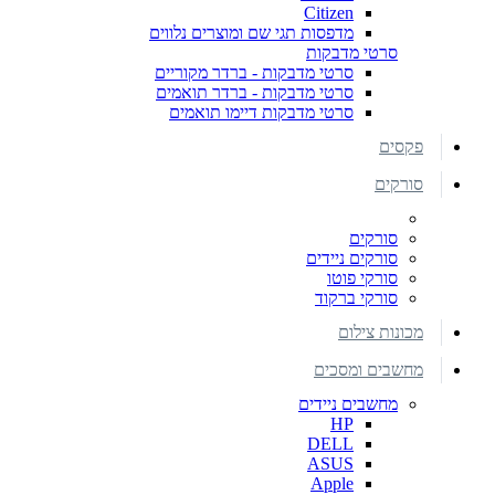
Citizen
מדפסות תגי שם ומוצרים נלווים
סרטי מדבקות
סרטי מדבקות - ברדר מקוריים
סרטי מדבקות - ברדר תואמים
סרטי מדבקות דיימו תואמים
פקסים
סורקים
סורקים
סורקים ניידים
סורקי פוטו
סורקי ברקוד
מכונות צילום
מחשבים ומסכים
מחשבים ניידים
HP
DELL
ASUS
Apple