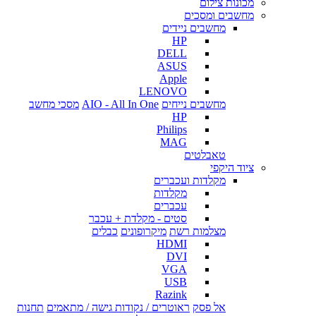
מכונות צילום
מחשבים ומסכים
מחשבים ניידים
HP
DELL
ASUS
Apple
LENOVO
מחשבים נייחים
AIO - All In One
מסכי מחשב
HP
Philips
MAG
טאבלטים
ציוד היקפי
מקלדות ועכברים
מקלדות
עכברים
סטים - מקלדת + עכבר
מצלמות רשת
מיקרופונים
כבלים
HDMI
DVI
VGA
USB
Razink
אל פסק
ראוטרים / נקודות גישה / מתאמים
תחנות