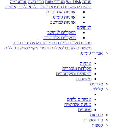
עגינה
SanDisk
מגדילי טווח
רכזי רשת
ארגונומיה
תיקים למחשבים ניידים/ כיסויים לטאבלטים
אוזניות
אוזניות אלחוטיות
אוזניות גיימינג
אוזניות למחשב
רמקולים
רמקולים למחשב
רמקולים אלחוטיים
מוצרים נלווים למגרסות
מכונות למינציה וכריכה
משטחים לעכבר/מקלדת
חומרי ניקוי למחשב
סוללות
אביזרי גיימינג
אוזניות
מקלדות ועכברים
רמקולים ומיקרופונים
משטחים
מקרנים
סלולר
אביזרים נלווים
טעינה אלחוטית
מטענים
מגרסות
נייר ומוצריו
כספות