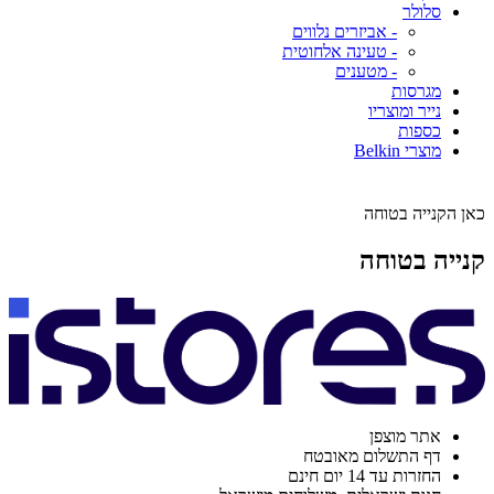
סלולר
- אביזרים נלווים
- טעינה אלחוטית
- מטענים
מגרסות
נייר ומוצריו
כספות
מוצרי Belkin
כאן הקנייה בטוחה
קנייה בטוחה
אתר מוצפן
דף התשלום מאובטח
החזרות עד 14 יום חינם