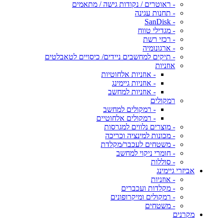
- ראוטרים / נקודות גישה / מתאמים
- תחנות עגינה
- SanDisk
- מגדילי טווח
- רכזי רשת
- ארגונומיה
- תיקים למחשבים ניידים/ כיסויים לטאבלטים
אוזניות
- אוזניות אלחוטיות
- אוזניות גיימינג
- אוזניות למחשב
רמקולים
- רמקולים למחשב
- רמקולים אלחוטיים
- מוצרים נלווים למגרסות
- מכונות למינציה וכריכה
- משטחים לעכבר/מקלדת
- חומרי ניקוי למחשב
- סוללות
אביזרי גיימינג
- אוזניות
- מקלדות ועכברים
- רמקולים ומיקרופונים
- משטחים
מקרנים