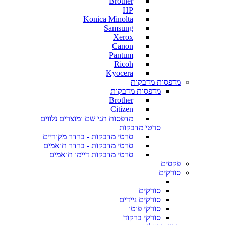
Brother
HP
Konica Minolta
Samsung
Xerox
Canon
Pantum
Ricoh
Kyocera
מדפסות מדבקות
מדפסות מדבקות
Brother
Citizen
מדפסות תגי שם ומוצרים נלווים
סרטי מדבקות
סרטי מדבקות - ברדר מקוריים
סרטי מדבקות - ברדר תואמים
סרטי מדבקות דיימו תואמים
פקסים
סורקים
סורקים
סורקים ניידים
סורקי פוטו
סורקי ברקוד