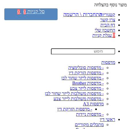
מוצר נוסף בהצלחה
סל קניות
0
0
התחברות \ הרשמה
קטגוריות
צרו קשר
דף הבית
החשבון שלי
0
עגלת קניות
מדפסות
- מדפסות סובלימציה
- מדפסות הזרקת דיו
- מדפסות לייזר שחור לבן
- מדפסות Brother
- מדפסות לייזר צבע
- מדפסות משולבות לייזר שחור לבן
- מדפסות משולבות לייזר צבע
מדפסות A3
- מדפסות הזרקת דיו
- מדפסות ניידות
ראשי דיו
מתכלים מקוריים