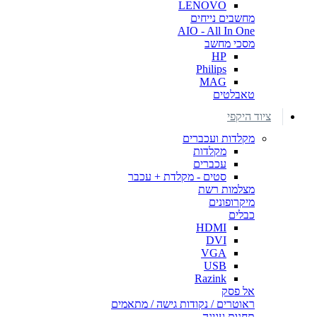
LENOVO
מחשבים נייחים
AIO - All In One
מסכי מחשב
HP
Philips
MAG
טאבלטים
ציוד היקפי
מקלדות ועכברים
מקלדות
עכברים
סטים - מקלדת + עכבר
מצלמות רשת
מיקרופונים
כבלים
HDMI
DVI
VGA
USB
Razink
אל פסק
ראוטרים / נקודות גישה / מתאמים
תחנות עגינה