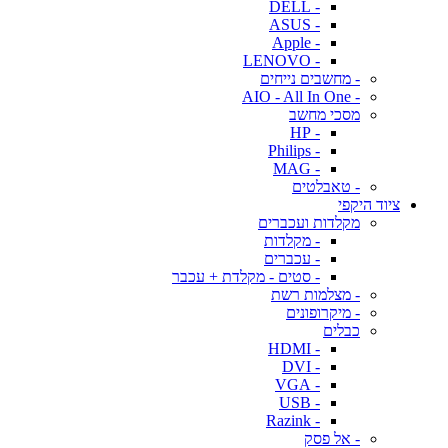
- DELL
- ASUS
- Apple
- LENOVO
- מחשבים נייחים
- AIO - All In One
מסכי מחשב
- HP
- Philips
- MAG
- טאבלטים
ציוד היקפי
מקלדות ועכברים
- מקלדות
- עכברים
- סטים - מקלדת + עכבר
- מצלמות רשת
- מיקרופונים
כבלים
- HDMI
- DVI
- VGA
- USB
- Razink
- אל פסק