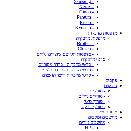
- Samsung
- Xerox
- Canon
- Pantum
- Ricoh
- Kyocera
מדפסות מדבקות
מדפסות מדבקות
- Brother
- Citizen
- מדפסות תגי שם ומוצרים נלווים
סרטי מדבקות
- סרטי מדבקות - ברדר מקוריים
- סרטי מדבקות - ברדר תואמים
- סרטי מדבקות דיימו תואמים
פקסים
סורקים
- סורקים
- סורקים ניידים
- סורקי פוטו
- סורקי ברקוד
מכונות צילום
מחשבים ומסכים
מחשבים ניידים
- HP