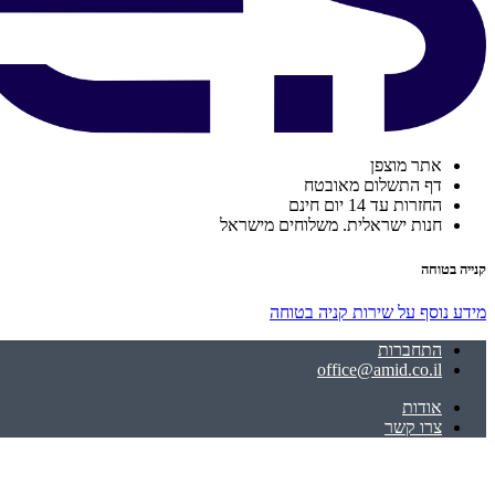
אתר מוצפן
דף התשלום מאובטח
החזרות עד 14 יום חינם
חנות ישראלית. משלוחים מישראל
קנייה בטוחה
מידע נוסף על שירות קניה בטוחה
התחברות
office@amid.co.il
אודות
צרו קשר