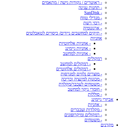
- ראוטרים / נקודות גישה / מתאמים
- תחנות עגינה
- SanDisk
- מגדילי טווח
- רכזי רשת
- ארגונומיה
- תיקים למחשבים ניידים/ כיסויים לטאבלטים
אוזניות
- אוזניות אלחוטיות
- אוזניות גיימינג
- אוזניות למחשב
רמקולים
- רמקולים למחשב
- רמקולים אלחוטיים
- מוצרים נלווים למגרסות
- מכונות למינציה וכריכה
- משטחים לעכבר/מקלדת
- חומרי ניקוי למחשב
- סוללות
אביזרי גיימינג
- אוזניות
- מקלדות ועכברים
- רמקולים ומיקרופונים
- משטחים
מקרנים