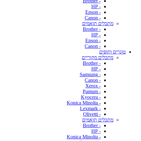
- Brother
- HP
- Epson
- Canon
מתכלים תואמים
- Brother
- HP
- Epson
- Canon
טונרים ותופים
מתכלים מקוריים
- Brother
- HP
- Samsung
- Canon
- Xerox
- Pantum
- Kyocera
- Konica Minolta
- Lexmark
- Olivetti
מתכלים תואמים
- Brother
- HP
- Konica Minolta