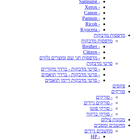
- Samsung
- Xerox
- Canon
- Pantum
- Ricoh
- Kyocera
מדפסות מדבקות
מדפסות מדבקות
- Brother
- Citizen
- מדפסות תגי שם ומוצרים נלווים
סרטי מדבקות
- סרטי מדבקות - ברדר מקוריים
- סרטי מדבקות - ברדר תואמים
- סרטי מדבקות דיימו תואמים
פקסים
סורקים
- סורקים
- סורקים ניידים
- סורקי פוטו
- סורקי ברקוד
מכונות צילום
מחשבים ומסכים
מחשבים ניידים
- HP