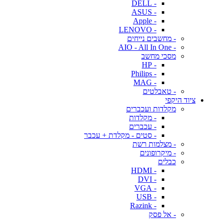
- DELL
- ASUS
- Apple
- LENOVO
- מחשבים נייחים
- AIO - All In One
מסכי מחשב
- HP
- Philips
- MAG
- טאבלטים
ציוד היקפי
מקלדות ועכברים
- מקלדות
- עכברים
- סטים - מקלדת + עכבר
- מצלמות רשת
- מיקרופונים
כבלים
- HDMI
- DVI
- VGA
- USB
- Razink
- אל פסק