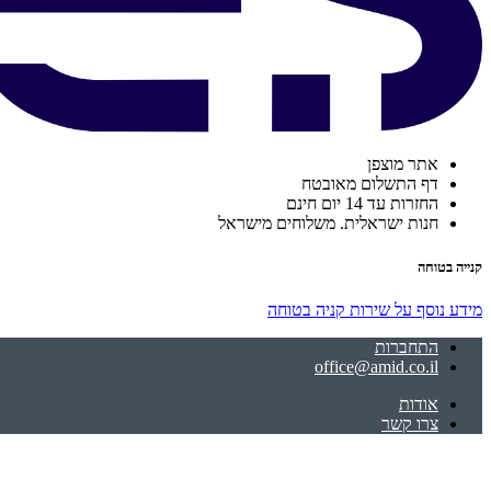
אתר מוצפן
דף התשלום מאובטח
החזרות עד 14 יום חינם
חנות ישראלית. משלוחים מישראל
קנייה בטוחה
מידע נוסף על שירות קניה בטוחה
התחברות
office@amid.co.il
אודות
צרו קשר