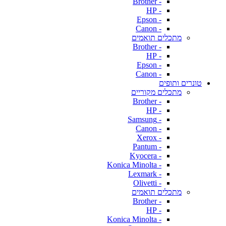
- Brother
- HP
- Epson
- Canon
מתכלים תואמים
- Brother
- HP
- Epson
- Canon
טונרים ותופים
מתכלים מקוריים
- Brother
- HP
- Samsung
- Canon
- Xerox
- Pantum
- Kyocera
- Konica Minolta
- Lexmark
- Olivetti
מתכלים תואמים
- Brother
- HP
- Konica Minolta