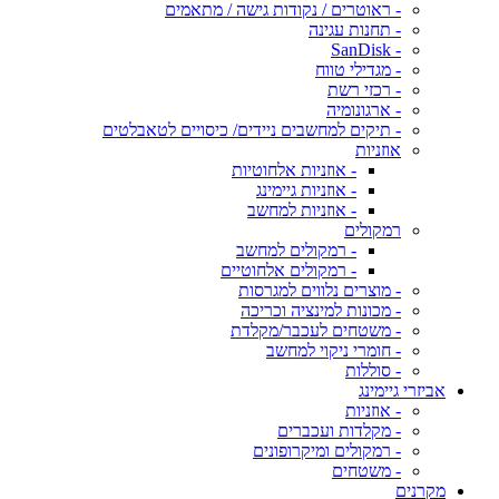
- ראוטרים / נקודות גישה / מתאמים
- תחנות עגינה
- SanDisk
- מגדילי טווח
- רכזי רשת
- ארגונומיה
- תיקים למחשבים ניידים/ כיסויים לטאבלטים
אוזניות
- אוזניות אלחוטיות
- אוזניות גיימינג
- אוזניות למחשב
רמקולים
- רמקולים למחשב
- רמקולים אלחוטיים
- מוצרים נלווים למגרסות
- מכונות למינציה וכריכה
- משטחים לעכבר/מקלדת
- חומרי ניקוי למחשב
- סוללות
אביזרי גיימינג
- אוזניות
- מקלדות ועכברים
- רמקולים ומיקרופונים
- משטחים
מקרנים