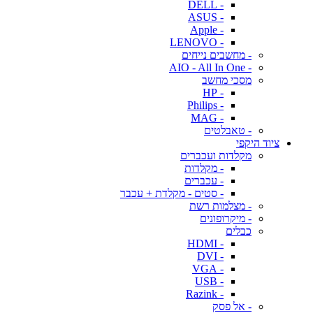
- DELL
- ASUS
- Apple
- LENOVO
- מחשבים נייחים
- AIO - All In One
מסכי מחשב
- HP
- Philips
- MAG
- טאבלטים
ציוד היקפי
מקלדות ועכברים
- מקלדות
- עכברים
- סטים - מקלדת + עכבר
- מצלמות רשת
- מיקרופונים
כבלים
- HDMI
- DVI
- VGA
- USB
- Razink
- אל פסק