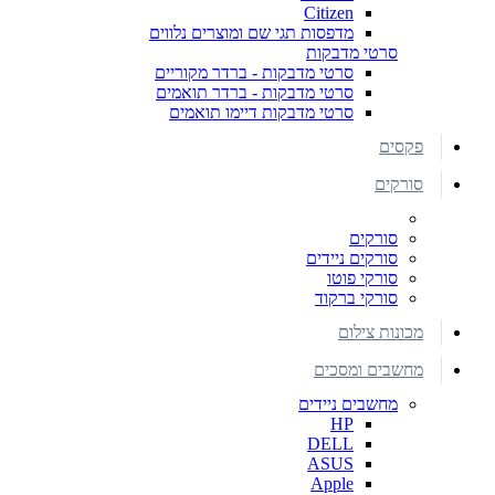
Citizen
מדפסות תגי שם ומוצרים נלווים
סרטי מדבקות
סרטי מדבקות - ברדר מקוריים
סרטי מדבקות - ברדר תואמים
סרטי מדבקות דיימו תואמים
פקסים
סורקים
סורקים
סורקים ניידים
סורקי פוטו
סורקי ברקוד
מכונות צילום
מחשבים ומסכים
מחשבים ניידים
HP
DELL
ASUS
Apple