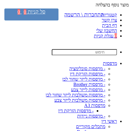
מוצר נוסף בהצלחה
סל קניות
0
0
התחברות \ הרשמה
קטגוריות
צרו קשר
דף הבית
החשבון שלי
0
עגלת קניות
מדפסות
- מדפסות סובלימציה
- מדפסות הזרקת דיו
- מדפסות לייזר שחור לבן
- מדפסות Brother
- מדפסות לייזר צבע
- מדפסות משולבות לייזר שחור לבן
- מדפסות משולבות לייזר צבע
מדפסות A3
- מדפסות הזרקת דיו
- מדפסות ניידות
ראשי דיו
מתכלים מקוריים