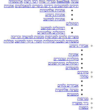
עגינה
SanDisk
מגדילי טווח
רכזי רשת
ארגונומיה
תיקים למחשבים ניידים/ כיסויים לטאבלטים
אוזניות
אוזניות אלחוטיות
אוזניות גיימינג
אוזניות למחשב
רמקולים
רמקולים למחשב
רמקולים אלחוטיים
מוצרים נלווים למגרסות
מכונות למינציה וכריכה
משטחים לעכבר/מקלדת
חומרי ניקוי למחשב
סוללות
אביזרי גיימינג
אוזניות
מקלדות ועכברים
רמקולים ומיקרופונים
משטחים
מקרנים
סלולר
אביזרים נלווים
טעינה אלחוטית
מטענים
מגרסות
נייר ומוצריו
כספות