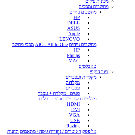
מכונות צילום
מחשבים ומסכים
מחשבים ניידים
HP
DELL
ASUS
Apple
LENOVO
מחשבים נייחים
AIO - All In One
מסכי מחשב
HP
Philips
MAG
טאבלטים
ציוד היקפי
מקלדות ועכברים
מקלדות
עכברים
סטים - מקלדת + עכבר
מצלמות רשת
מיקרופונים
כבלים
HDMI
DVI
VGA
USB
Razink
אל פסק
ראוטרים / נקודות גישה / מתאמים
תחנות