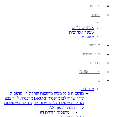
מקרנים
סלולר
אביזרים נלווים
טעינה אלחוטית
מטענים
מגרסות
נייר ומוצריו
כספות
מוצרי Belkin
עוד...
מדפסות
מדפסות סובלימציה
מדפסות הזרקת דיו
מדפסות
לייזר שחור לבן
מדפסות Brother
מדפסות לייזר צבע
מדפסות משולבות לייזר שחור לבן
מדפסות משולבות
לייזר צבע
מדפסות A3
מדפסות הזרקת דיו
מדפסות ניידות