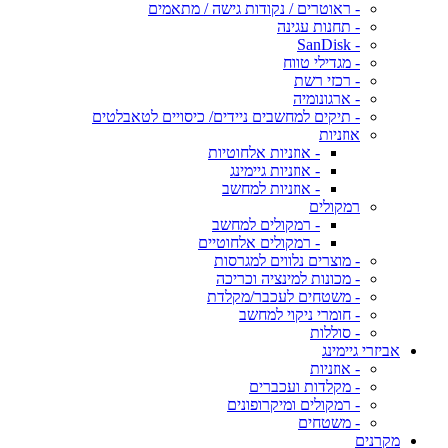
- ראוטרים / נקודות גישה / מתאמים
- תחנות עגינה
- SanDisk
- מגדילי טווח
- רכזי רשת
- ארגונומיה
- תיקים למחשבים ניידים/ כיסויים לטאבלטים
אוזניות
- אוזניות אלחוטיות
- אוזניות גיימינג
- אוזניות למחשב
רמקולים
- רמקולים למחשב
- רמקולים אלחוטיים
- מוצרים נלווים למגרסות
- מכונות למינציה וכריכה
- משטחים לעכבר/מקלדת
- חומרי ניקוי למחשב
- סוללות
אביזרי גיימינג
- אוזניות
- מקלדות ועכברים
- רמקולים ומיקרופונים
- משטחים
מקרנים