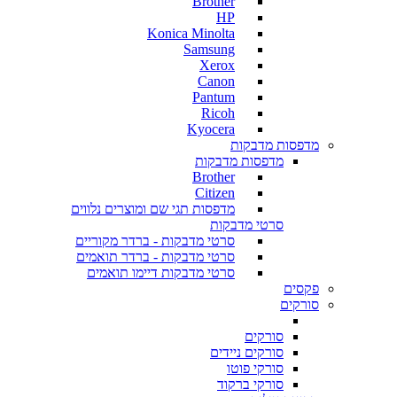
Brother
HP
Konica Minolta
Samsung
Xerox
Canon
Pantum
Ricoh
Kyocera
מדפסות מדבקות
מדפסות מדבקות
Brother
Citizen
מדפסות תגי שם ומוצרים נלווים
סרטי מדבקות
סרטי מדבקות - ברדר מקוריים
סרטי מדבקות - ברדר תואמים
סרטי מדבקות דיימו תואמים
פקסים
סורקים
סורקים
סורקים ניידים
סורקי פוטו
סורקי ברקוד