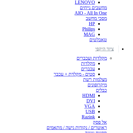
LENOVO
מחשבים נייחים
AIO - All In One
מסכי מחשב
HP
Philips
MAG
טאבלטים
ציוד היקפי
מקלדות ועכברים
מקלדות
עכברים
סטים - מקלדת + עכבר
מצלמות רשת
מיקרופונים
כבלים
HDMI
DVI
VGA
USB
Razink
אל פסק
ראוטרים / נקודות גישה / מתאמים
תחנות עגינה