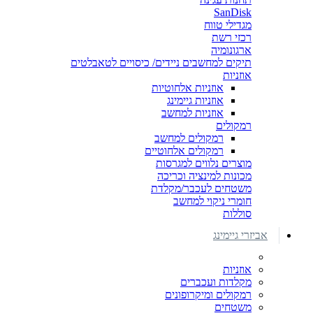
SanDisk
מגדילי טווח
רכזי רשת
ארגונומיה
תיקים למחשבים ניידים/ כיסויים לטאבלטים
אוזניות
אוזניות אלחוטיות
אוזניות גיימינג
אוזניות למחשב
רמקולים
רמקולים למחשב
רמקולים אלחוטיים
מוצרים נלווים למגרסות
מכונות למינציה וכריכה
משטחים לעכבר/מקלדת
חומרי ניקוי למחשב
סוללות
אביזרי גיימינג
אוזניות
מקלדות ועכברים
רמקולים ומיקרופונים
משטחים