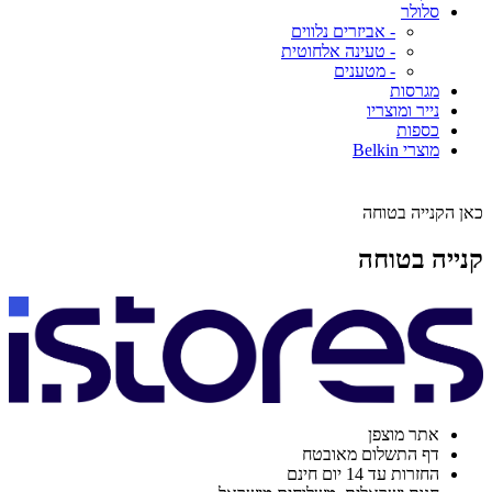
סלולר
- אביזרים נלווים
- טעינה אלחוטית
- מטענים
מגרסות
נייר ומוצריו
כספות
מוצרי Belkin
כאן הקנייה בטוחה
קנייה בטוחה
אתר מוצפן
דף התשלום מאובטח
החזרות עד 14 יום חינם