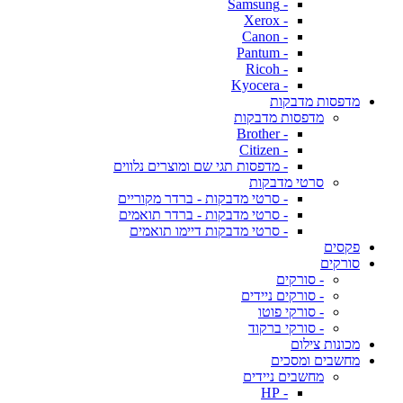
- Samsung
- Xerox
- Canon
- Pantum
- Ricoh
- Kyocera
מדפסות מדבקות
מדפסות מדבקות
- Brother
- Citizen
- מדפסות תגי שם ומוצרים נלווים
סרטי מדבקות
- סרטי מדבקות - ברדר מקוריים
- סרטי מדבקות - ברדר תואמים
- סרטי מדבקות דיימו תואמים
פקסים
סורקים
- סורקים
- סורקים ניידים
- סורקי פוטו
- סורקי ברקוד
מכונות צילום
מחשבים ומסכים
מחשבים ניידים
- HP