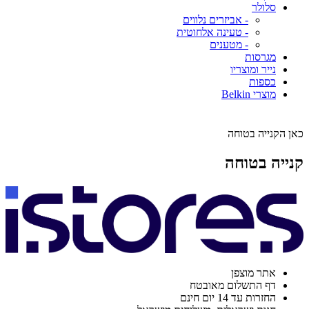
סלולר
- אביזרים נלווים
- טעינה אלחוטית
- מטענים
מגרסות
נייר ומוצריו
כספות
מוצרי Belkin
כאן הקנייה בטוחה
קנייה בטוחה
אתר מוצפן
דף התשלום מאובטח
החזרות עד 14 יום חינם