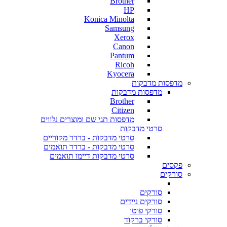
Brother
HP
Konica Minolta
Samsung
Xerox
Canon
Pantum
Ricoh
Kyocera
מדפסות מדבקות
מדפסות מדבקות
Brother
Citizen
מדפסות תגי שם ומוצרים נלווים
סרטי מדבקות
סרטי מדבקות - ברדר מקוריים
סרטי מדבקות - ברדר תואמים
סרטי מדבקות דיימו תואמים
פקסים
סורקים
סורקים
סורקים ניידים
סורקי פוטו
סורקי ברקוד