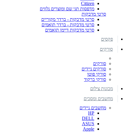
Citizen
מדפסות תגי שם ומוצרים נלווים
סרטי מדבקות
סרטי מדבקות - ברדר מקוריים
סרטי מדבקות - ברדר תואמים
סרטי מדבקות דיימו תואמים
פקסים
סורקים
סורקים
סורקים ניידים
סורקי פוטו
סורקי ברקוד
מכונות צילום
מחשבים ומסכים
מחשבים ניידים
HP
DELL
ASUS
Apple