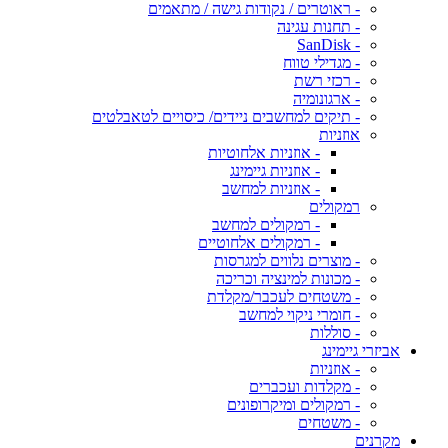
- ראוטרים / נקודות גישה / מתאמים
- תחנות עגינה
- SanDisk
- מגדילי טווח
- רכזי רשת
- ארגונומיה
- תיקים למחשבים ניידים/ כיסויים לטאבלטים
אוזניות
- אוזניות אלחוטיות
- אוזניות גיימינג
- אוזניות למחשב
רמקולים
- רמקולים למחשב
- רמקולים אלחוטיים
- מוצרים נלווים למגרסות
- מכונות למינציה וכריכה
- משטחים לעכבר/מקלדת
- חומרי ניקוי למחשב
- סוללות
אביזרי גיימינג
- אוזניות
- מקלדות ועכברים
- רמקולים ומיקרופונים
- משטחים
מקרנים