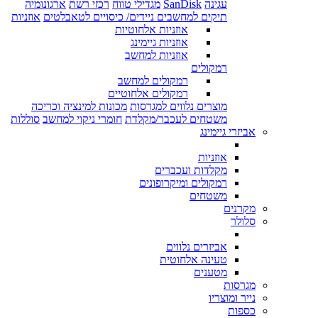
עגינה
SanDisk
מגדילי טווח
רכזי רשת
ארגונומיה
תיקים למחשבים ניידים/ כיסויים לטאבלטים
אוזניות
אוזניות אלחוטיות
אוזניות גיימינג
אוזניות למחשב
רמקולים
רמקולים למחשב
רמקולים אלחוטיים
מוצרים נלווים למגרסות
מכונות למינציה וכריכה
משטחים לעכבר/מקלדת
חומרי ניקוי למחשב
סוללות
אביזרי גיימינג
אוזניות
מקלדות ועכברים
רמקולים ומיקרופונים
משטחים
מקרנים
סלולר
אביזרים נלווים
טעינה אלחוטית
מטענים
מגרסות
נייר ומוצריו
כספות