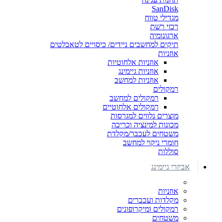
SanDisk
מגדילי טווח
רכזי רשת
ארגונומיה
תיקים למחשבים ניידים/ כיסויים לטאבלטים
אוזניות
אוזניות אלחוטיות
אוזניות גיימינג
אוזניות למחשב
רמקולים
רמקולים למחשב
רמקולים אלחוטיים
מוצרים נלווים למגרסות
מכונות למינציה וכריכה
משטחים לעכבר/מקלדת
חומרי ניקוי למחשב
סוללות
אביזרי גיימינג
אוזניות
מקלדות ועכברים
רמקולים ומיקרופונים
משטחים