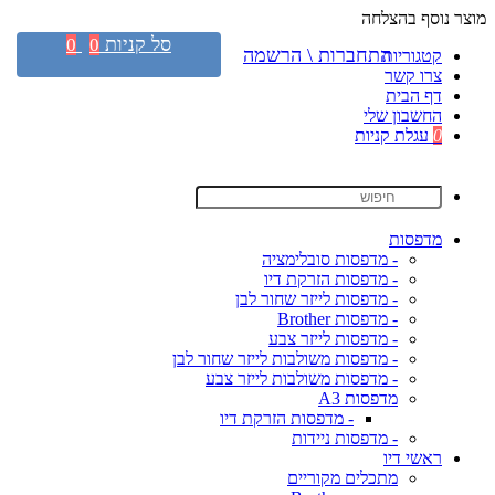
מוצר נוסף בהצלחה
סל קניות
0
0
התחברות \ הרשמה
קטגוריות
צרו קשר
דף הבית
החשבון שלי
0
עגלת קניות
מדפסות
- מדפסות סובלימציה
- מדפסות הזרקת דיו
- מדפסות לייזר שחור לבן
- מדפסות Brother
- מדפסות לייזר צבע
- מדפסות משולבות לייזר שחור לבן
- מדפסות משולבות לייזר צבע
מדפסות A3
- מדפסות הזרקת דיו
- מדפסות ניידות
ראשי דיו
מתכלים מקוריים