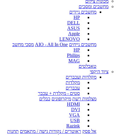
מכונות צילום
מחשבים ומסכים
מחשבים ניידים
HP
DELL
ASUS
Apple
LENOVO
מחשבים נייחים
AIO - All In One
מסכי מחשב
HP
Philips
MAG
טאבלטים
ציוד היקפי
מקלדות ועכברים
מקלדות
עכברים
סטים - מקלדת + עכבר
מצלמות רשת
מיקרופונים
כבלים
HDMI
DVI
VGA
USB
Razink
אל פסק
ראוטרים / נקודות גישה / מתאמים
תחנות