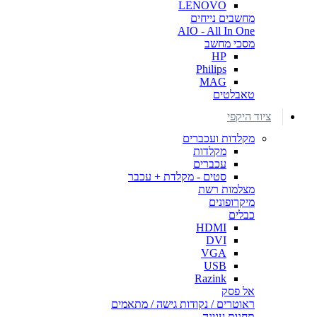
LENOVO
מחשבים נייחים
AIO - All In One
מסכי מחשב
HP
Philips
MAG
טאבלטים
ציוד היקפי
מקלדות ועכברים
מקלדות
עכברים
סטים - מקלדת + עכבר
מצלמות רשת
מיקרופונים
כבלים
HDMI
DVI
VGA
USB
Razink
אל פסק
ראוטרים / נקודות גישה / מתאמים
תחנות עגינה