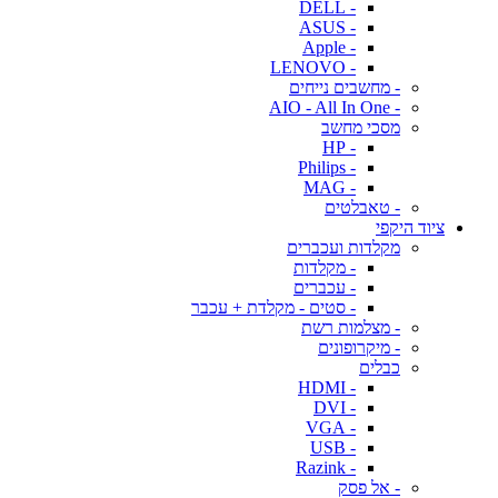
- DELL
- ASUS
- Apple
- LENOVO
- מחשבים נייחים
- AIO - All In One
מסכי מחשב
- HP
- Philips
- MAG
- טאבלטים
ציוד היקפי
מקלדות ועכברים
- מקלדות
- עכברים
- סטים - מקלדת + עכבר
- מצלמות רשת
- מיקרופונים
כבלים
- HDMI
- DVI
- VGA
- USB
- Razink
- אל פסק