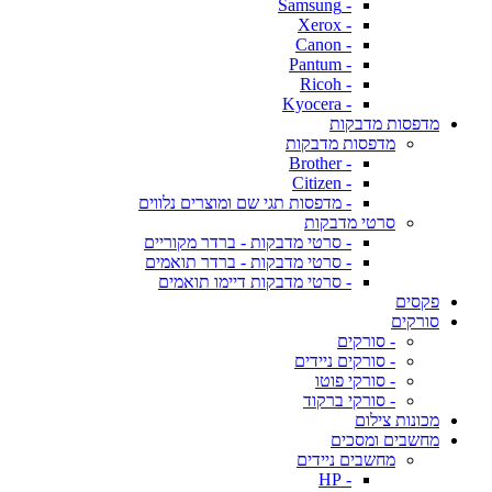
- Samsung
- Xerox
- Canon
- Pantum
- Ricoh
- Kyocera
מדפסות מדבקות
מדפסות מדבקות
- Brother
- Citizen
- מדפסות תגי שם ומוצרים נלווים
סרטי מדבקות
- סרטי מדבקות - ברדר מקוריים
- סרטי מדבקות - ברדר תואמים
- סרטי מדבקות דיימו תואמים
פקסים
סורקים
- סורקים
- סורקים ניידים
- סורקי פוטו
- סורקי ברקוד
מכונות צילום
מחשבים ומסכים
מחשבים ניידים
- HP