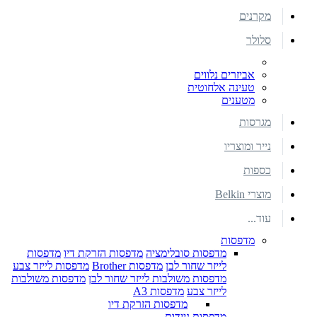
מקרנים
סלולר
אביזרים נלווים
טעינה אלחוטית
מטענים
מגרסות
נייר ומוצריו
כספות
מוצרי Belkin
עוד...
מדפסות
מדפסות סובלימציה
מדפסות הזרקת דיו
מדפסות
לייזר שחור לבן
מדפסות Brother
מדפסות לייזר צבע
מדפסות משולבות לייזר שחור לבן
מדפסות משולבות
לייזר צבע
מדפסות A3
מדפסות הזרקת דיו
מדפסות ניידות