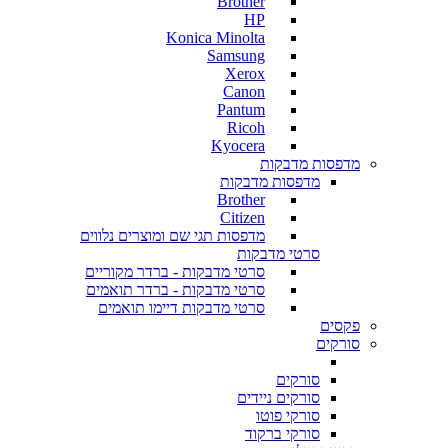
Brother
HP
Konica Minolta
Samsung
Xerox
Canon
Pantum
Ricoh
Kyocera
מדפסות מדבקות
מדפסות מדבקות
Brother
Citizen
מדפסות תגי שם ומוצרים נלווים
סרטי מדבקות
סרטי מדבקות - ברדר מקוריים
סרטי מדבקות - ברדר תואמים
סרטי מדבקות דיימו תואמים
פקסים
סורקים
סורקים
סורקים ניידים
סורקי פוטו
סורקי ברקוד