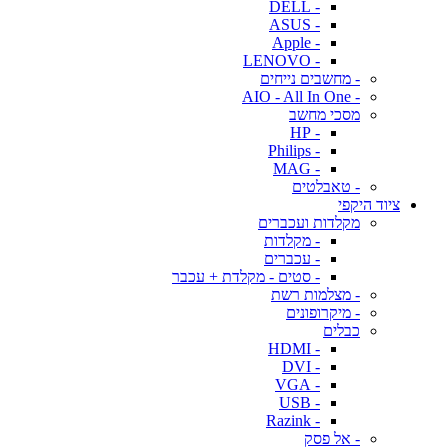
- DELL
- ASUS
- Apple
- LENOVO
- מחשבים נייחים
- AIO - All In One
מסכי מחשב
- HP
- Philips
- MAG
- טאבלטים
ציוד היקפי
מקלדות ועכברים
- מקלדות
- עכברים
- סטים - מקלדת + עכבר
- מצלמות רשת
- מיקרופונים
כבלים
- HDMI
- DVI
- VGA
- USB
- Razink
- אל פסק