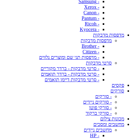
- Samsung
- Xerox
- Canon
- Pantum
- Ricoh
- Kyocera
מדפסות מדבקות
מדפסות מדבקות
- Brother
- Citizen
- מדפסות תגי שם ומוצרים נלווים
סרטי מדבקות
- סרטי מדבקות - ברדר מקוריים
- סרטי מדבקות - ברדר תואמים
- סרטי מדבקות דיימו תואמים
פקסים
סורקים
- סורקים
- סורקים ניידים
- סורקי פוטו
- סורקי ברקוד
מכונות צילום
מחשבים ומסכים
מחשבים ניידים
- HP