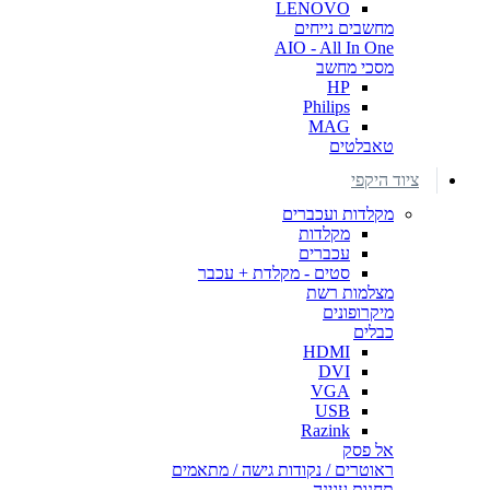
LENOVO
מחשבים נייחים
AIO - All In One
מסכי מחשב
HP
Philips
MAG
טאבלטים
ציוד היקפי
מקלדות ועכברים
מקלדות
עכברים
סטים - מקלדת + עכבר
מצלמות רשת
מיקרופונים
כבלים
HDMI
DVI
VGA
USB
Razink
אל פסק
ראוטרים / נקודות גישה / מתאמים
תחנות עגינה