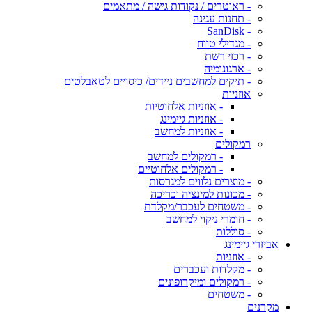
- ראוטרים / נקודות גישה / מתאמים
- תחנות עגינה
- SanDisk
- מגדילי טווח
- רכזי רשת
- ארגונומיה
- תיקים למחשבים ניידים/ כיסויים לטאבלטים
אוזניות
- אוזניות אלחוטיות
- אוזניות גיימינג
- אוזניות למחשב
רמקולים
- רמקולים למחשב
- רמקולים אלחוטיים
- מוצרים נלווים למגרסות
- מכונות למינציה וכריכה
- משטחים לעכבר/מקלדת
- חומרי ניקוי למחשב
- סוללות
אביזרי גיימינג
- אוזניות
- מקלדות ועכברים
- רמקולים ומיקרופונים
- משטחים
מקרנים