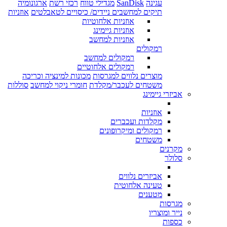
עגינה
SanDisk
מגדילי טווח
רכזי רשת
ארגונומיה
תיקים למחשבים ניידים/ כיסויים לטאבלטים
אוזניות
אוזניות אלחוטיות
אוזניות גיימינג
אוזניות למחשב
רמקולים
רמקולים למחשב
רמקולים אלחוטיים
מוצרים נלווים למגרסות
מכונות למינציה וכריכה
משטחים לעכבר/מקלדת
חומרי ניקוי למחשב
סוללות
אביזרי גיימינג
אוזניות
מקלדות ועכברים
רמקולים ומיקרופונים
משטחים
מקרנים
סלולר
אביזרים נלווים
טעינה אלחוטית
מטענים
מגרסות
נייר ומוצריו
כספות