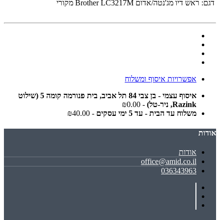
דגם:
‏ראש דיו מג'נטה/אדום‏ Brother LC3217M מקורי
אפשרויות איסוף ומשלוח
איסוף עצמי - בן צבי 84 תל אביב, בית פנורמה קומה 5 (שילוט
Razink, ניר-טל)
- ₪0.00
משלוח עד הבית - עד 5 ימי עסקים
- ₪40.00
אודות
אודות
office@amid.co.il
036343963