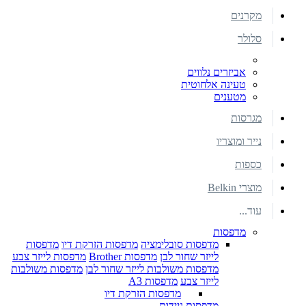
מקרנים
סלולר
אביזרים נלווים
טעינה אלחוטית
מטענים
מגרסות
נייר ומוצריו
כספות
מוצרי Belkin
עוד...
מדפסות
מדפסות סובלימציה
מדפסות הזרקת דיו
מדפסות
לייזר שחור לבן
מדפסות Brother
מדפסות לייזר צבע
מדפסות משולבות לייזר שחור לבן
מדפסות משולבות
לייזר צבע
מדפסות A3
מדפסות הזרקת דיו
מדפסות ניידות