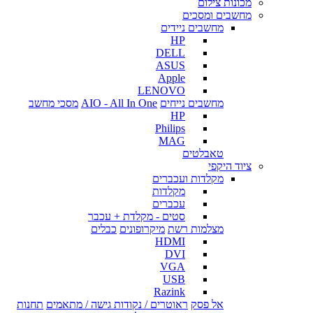
מכונות צילום
מחשבים ומסכים
מחשבים ניידים
HP
DELL
ASUS
Apple
LENOVO
מחשבים נייחים
AIO - All In One
מסכי מחשב
HP
Philips
MAG
טאבלטים
ציוד היקפי
מקלדות ועכברים
מקלדות
עכברים
סטים - מקלדת + עכבר
מצלמות רשת
מיקרופונים
כבלים
HDMI
DVI
VGA
USB
Razink
אל פסק
ראוטרים / נקודות גישה / מתאמים
תחנות