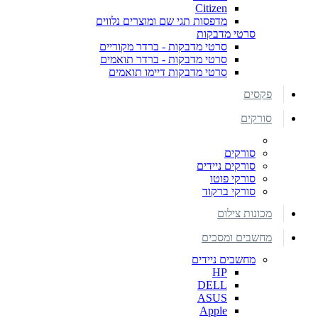
Citizen
מדפסות תגי שם ומוצרים נלווים
סרטי מדבקות
סרטי מדבקות - ברדר מקוריים
סרטי מדבקות - ברדר תואמים
סרטי מדבקות דיימו תואמים
פקסים
סורקים
סורקים
סורקים ניידים
סורקי פוטו
סורקי ברקוד
מכונות צילום
מחשבים ומסכים
מחשבים ניידים
HP
DELL
ASUS
Apple