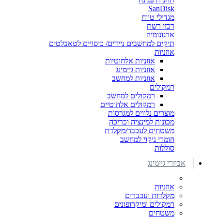
SanDisk
מגדילי טווח
רכזי רשת
ארגונומיה
תיקים למחשבים ניידים/ כיסויים לטאבלטים
אוזניות
אוזניות אלחוטיות
אוזניות גיימינג
אוזניות למחשב
רמקולים
רמקולים למחשב
רמקולים אלחוטיים
מוצרים נלווים למגרסות
מכונות למינציה וכריכה
משטחים לעכבר/מקלדת
חומרי ניקוי למחשב
סוללות
אביזרי גיימינג
אוזניות
מקלדות ועכברים
רמקולים ומיקרופונים
משטחים