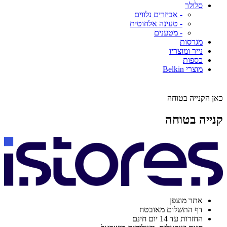
סלולר
- אביזרים נלווים
- טעינה אלחוטית
- מטענים
מגרסות
נייר ומוצריו
כספות
מוצרי Belkin
כאן הקנייה בטוחה
קנייה בטוחה
אתר מוצפן
דף התשלום מאובטח
החזרות עד 14 יום חינם