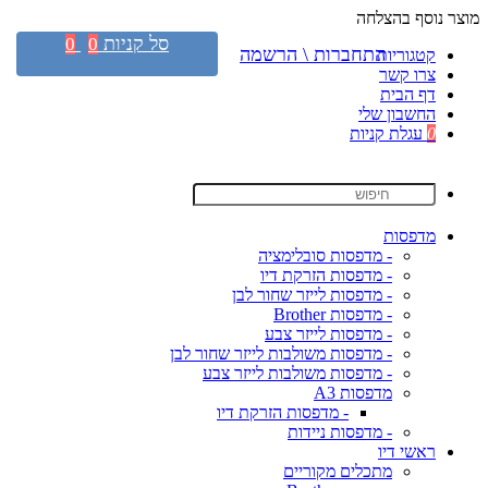
מוצר נוסף בהצלחה
סל קניות
0
0
התחברות \ הרשמה
קטגוריות
צרו קשר
דף הבית
החשבון שלי
0
עגלת קניות
מדפסות
- מדפסות סובלימציה
- מדפסות הזרקת דיו
- מדפסות לייזר שחור לבן
- מדפסות Brother
- מדפסות לייזר צבע
- מדפסות משולבות לייזר שחור לבן
- מדפסות משולבות לייזר צבע
מדפסות A3
- מדפסות הזרקת דיו
- מדפסות ניידות
ראשי דיו
מתכלים מקוריים