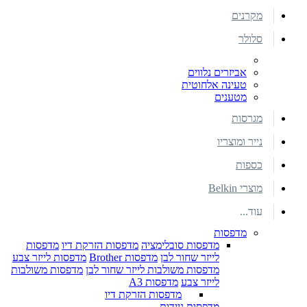
מקרנים
סלולר
אביזרים נלווים
טעינה אלחוטית
מטענים
מגרסות
נייר ומוצריו
כספות
מוצרי Belkin
עוד...
מדפסות
מדפסות סובלימציה
מדפסות הזרקת דיו
מדפסות
לייזר שחור לבן
מדפסות Brother
מדפסות לייזר צבע
מדפסות משולבות לייזר שחור לבן
מדפסות משולבות
לייזר צבע
מדפסות A3
מדפסות הזרקת דיו
מדפסות ניידות