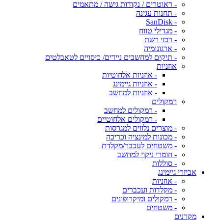
- ראוטרים / נקודות גישה / מתאמים
- תחנות עגינה
- SanDisk
- מגדילי טווח
- רכזי רשת
- ארגונומיה
- תיקים למחשבים ניידים/ כיסויים לטאבלטים
אוזניות
- אוזניות אלחוטיות
- אוזניות גיימינג
- אוזניות למחשב
רמקולים
- רמקולים למחשב
- רמקולים אלחוטיים
- מוצרים נלווים למגרסות
- מכונות למינציה וכריכה
- משטחים לעכבר/מקלדת
- חומרי ניקוי למחשב
- סוללות
אביזרי גיימינג
- אוזניות
- מקלדות ועכברים
- רמקולים ומיקרופונים
- משטחים
מקרנים