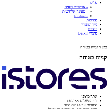
סלולר
- אביזרים נלווים
- טעינה אלחוטית
- מטענים
מגרסות
נייר ומוצריו
כספות
מוצרי Belkin
כאן הקנייה בטוחה
קנייה בטוחה
אתר מוצפן
דף התשלום מאובטח
החזרות עד 14 יום חינם