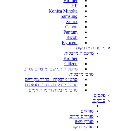
Brother
HP
Konica Minolta
Samsung
Xerox
Canon
Pantum
Ricoh
Kyocera
מדפסות מדבקות
מדפסות מדבקות
Brother
Citizen
מדפסות תגי שם ומוצרים נלווים
סרטי מדבקות
סרטי מדבקות - ברדר מקוריים
סרטי מדבקות - ברדר תואמים
סרטי מדבקות דיימו תואמים
פקסים
סורקים
סורקים
סורקים ניידים
סורקי פוטו
סורקי ברקוד