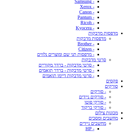
- Samsung
- Xerox
- Canon
- Pantum
- Ricoh
- Kyocera
מדפסות מדבקות
מדפסות מדבקות
- Brother
- Citizen
- מדפסות תגי שם ומוצרים נלווים
סרטי מדבקות
- סרטי מדבקות - ברדר מקוריים
- סרטי מדבקות - ברדר תואמים
- סרטי מדבקות דיימו תואמים
פקסים
סורקים
- סורקים
- סורקים ניידים
- סורקי פוטו
- סורקי ברקוד
מכונות צילום
מחשבים ומסכים
מחשבים ניידים
- HP