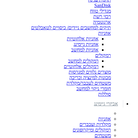
SanDisk
מגדילי טווח
רכזי רשת
ארגונומיה
תיקים למחשבים ניידים/ כיסויים לטאבלטים
אוזניות
אוזניות אלחוטיות
אוזניות גיימינג
אוזניות למחשב
רמקולים
רמקולים למחשב
רמקולים אלחוטיים
מוצרים נלווים למגרסות
מכונות למינציה וכריכה
משטחים לעכבר/מקלדת
חומרי ניקוי למחשב
סוללות
אביזרי גיימינג
אוזניות
מקלדות ועכברים
רמקולים ומיקרופונים
משטחים