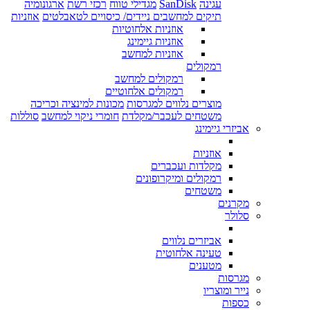
עגינה
SanDisk
מגדילי טווח
רכזי רשת
ארגונומיה
תיקים למחשבים ניידים/ כיסויים לטאבלטים
אוזניות
אוזניות אלחוטיות
אוזניות גיימינג
אוזניות למחשב
רמקולים
רמקולים למחשב
רמקולים אלחוטיים
מוצרים נלווים למגרסות
מכונות למינציה וכריכה
משטחים לעכבר/מקלדת
חומרי ניקוי למחשב
סוללות
אביזרי גיימינג
אוזניות
מקלדות ועכברים
רמקולים ומיקרופונים
משטחים
מקרנים
סלולר
אביזרים נלווים
טעינה אלחוטית
מטענים
מגרסות
נייר ומוצריו
כספות