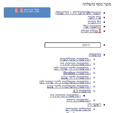
מוצר נוסף בהצלחה
סל קניות
0
0
התחברות \ הרשמה
קטגוריות
צרו קשר
דף הבית
החשבון שלי
0
עגלת קניות
מדפסות
- מדפסות סובלימציה
- מדפסות הזרקת דיו
- מדפסות לייזר שחור לבן
- מדפסות Brother
- מדפסות לייזר צבע
- מדפסות משולבות לייזר שחור לבן
- מדפסות משולבות לייזר צבע
מדפסות A3
- מדפסות הזרקת דיו
- מדפסות ניידות
ראשי דיו
מתכלים מקוריים