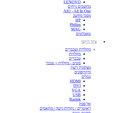
LENOVO
מחשבים נייחים
AIO - All In One
מסכי מחשב
HP
Philips
MAG
טאבלטים
ציוד היקפי
מקלדות ועכברים
מקלדות
עכברים
סטים - מקלדת + עכבר
מצלמות רשת
מיקרופונים
כבלים
HDMI
DVI
VGA
USB
Razink
אל פסק
ראוטרים / נקודות גישה / מתאמים
תחנות עגינה