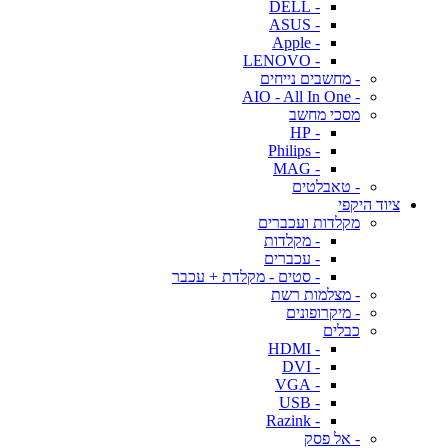
- DELL
- ASUS
- Apple
- LENOVO
- מחשבים נייחים
- AIO - All In One
מסכי מחשב
- HP
- Philips
- MAG
- טאבלטים
ציוד היקפי
מקלדות ועכברים
- מקלדות
- עכברים
- סטים - מקלדת + עכבר
- מצלמות רשת
- מיקרופונים
כבלים
- HDMI
- DVI
- VGA
- USB
- Razink
- אל פסק