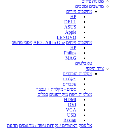
מכונות צילום
מחשבים ומסכים
מחשבים ניידים
HP
DELL
ASUS
Apple
LENOVO
מחשבים נייחים
AIO - All In One
מסכי מחשב
HP
Philips
MAG
טאבלטים
ציוד היקפי
מקלדות ועכברים
מקלדות
עכברים
סטים - מקלדת + עכבר
מצלמות רשת
מיקרופונים
כבלים
HDMI
DVI
VGA
USB
Razink
אל פסק
ראוטרים / נקודות גישה / מתאמים
תחנות