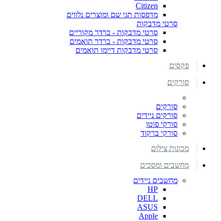
Citizen
מדפסות תגי שם ומוצרים נלווים
סרטי מדבקות
סרטי מדבקות - ברדר מקוריים
סרטי מדבקות - ברדר תואמים
סרטי מדבקות דיימו תואמים
פקסים
סורקים
סורקים
סורקים ניידים
סורקי פוטו
סורקי ברקוד
מכונות צילום
מחשבים ומסכים
מחשבים ניידים
HP
DELL
ASUS
Apple