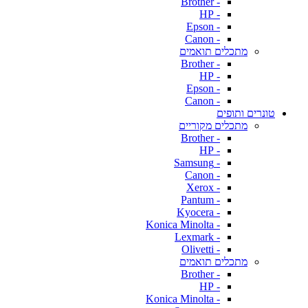
- Brother
- HP
- Epson
- Canon
מתכלים תואמים
- Brother
- HP
- Epson
- Canon
טונרים ותופים
מתכלים מקוריים
- Brother
- HP
- Samsung
- Canon
- Xerox
- Pantum
- Kyocera
- Konica Minolta
- Lexmark
- Olivetti
מתכלים תואמים
- Brother
- HP
- Konica Minolta