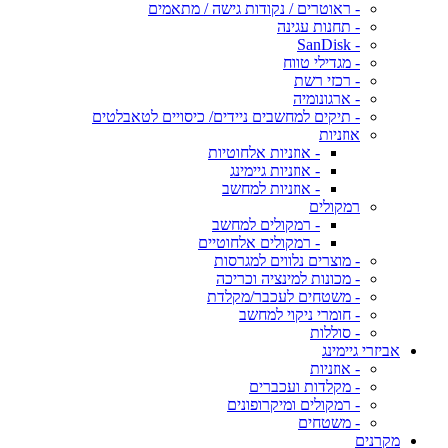
- ראוטרים / נקודות גישה / מתאמים
- תחנות עגינה
- SanDisk
- מגדילי טווח
- רכזי רשת
- ארגונומיה
- תיקים למחשבים ניידים/ כיסויים לטאבלטים
אוזניות
- אוזניות אלחוטיות
- אוזניות גיימינג
- אוזניות למחשב
רמקולים
- רמקולים למחשב
- רמקולים אלחוטיים
- מוצרים נלווים למגרסות
- מכונות למינציה וכריכה
- משטחים לעכבר/מקלדת
- חומרי ניקוי למחשב
- סוללות
אביזרי גיימינג
- אוזניות
- מקלדות ועכברים
- רמקולים ומיקרופונים
- משטחים
מקרנים