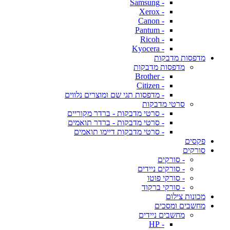
- Samsung
- Xerox
- Canon
- Pantum
- Ricoh
- Kyocera
מדפסות מדבקות
מדפסות מדבקות
- Brother
- Citizen
- מדפסות תגי שם ומוצרים נלווים
סרטי מדבקות
- סרטי מדבקות - ברדר מקוריים
- סרטי מדבקות - ברדר תואמים
- סרטי מדבקות דיימו תואמים
פקסים
סורקים
- סורקים
- סורקים ניידים
- סורקי פוטו
- סורקי ברקוד
מכונות צילום
מחשבים ומסכים
מחשבים ניידים
- HP