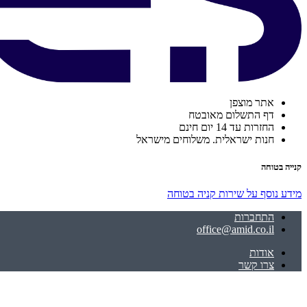
אתר מוצפן
דף התשלום מאובטח
החזרות עד 14 יום חינם
חנות ישראלית. משלוחים מישראל
קנייה בטוחה
מידע נוסף על שירות קניה בטוחה
התחברות
office@amid.co.il
אודות
צרו קשר