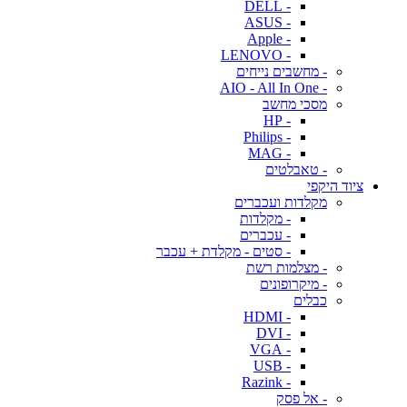
- DELL
- ASUS
- Apple
- LENOVO
- מחשבים נייחים
- AIO - All In One
מסכי מחשב
- HP
- Philips
- MAG
- טאבלטים
ציוד היקפי
מקלדות ועכברים
- מקלדות
- עכברים
- סטים - מקלדת + עכבר
- מצלמות רשת
- מיקרופונים
כבלים
- HDMI
- DVI
- VGA
- USB
- Razink
- אל פסק