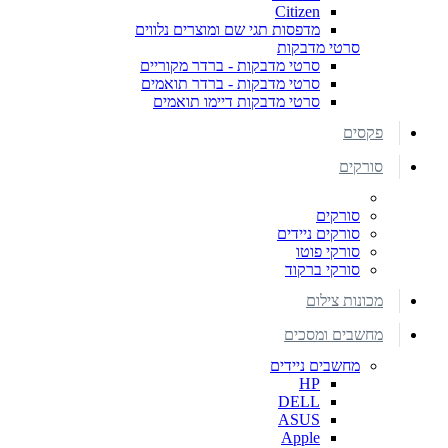
Citizen
מדפסות תגי שם ומוצרים נלווים
סרטי מדבקות
סרטי מדבקות - ברדר מקוריים
סרטי מדבקות - ברדר תואמים
סרטי מדבקות דיימו תואמים
פקסים
סורקים
סורקים
סורקים ניידים
סורקי פוטו
סורקי ברקוד
מכונות צילום
מחשבים ומסכים
מחשבים ניידים
HP
DELL
ASUS
Apple