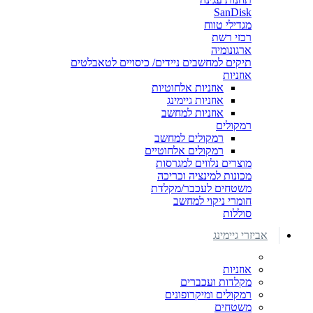
SanDisk
מגדילי טווח
רכזי רשת
ארגונומיה
תיקים למחשבים ניידים/ כיסויים לטאבלטים
אוזניות
אוזניות אלחוטיות
אוזניות גיימינג
אוזניות למחשב
רמקולים
רמקולים למחשב
רמקולים אלחוטיים
מוצרים נלווים למגרסות
מכונות למינציה וכריכה
משטחים לעכבר/מקלדת
חומרי ניקוי למחשב
סוללות
אביזרי גיימינג
אוזניות
מקלדות ועכברים
רמקולים ומיקרופונים
משטחים