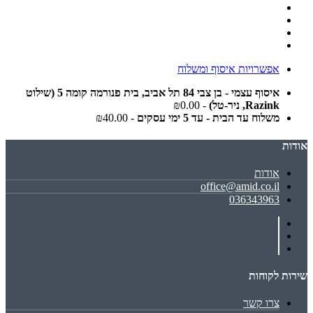
אפשרויות איסוף ומשלוח
איסוף עצמי - בן צבי 84 תל אביב, בית פנורמה קומה 5 (שילוט
Razink, ניר-טל)
- ₪0.00
משלוח עד הבית - עד 5 ימי עסקים
- ₪40.00
אודות
אודות
office@amid.co.il
036343963
שירות לקוחות
צרו קשר