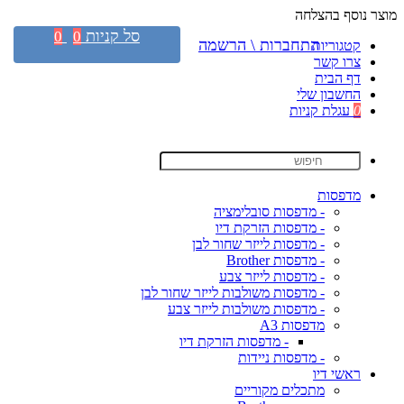
מוצר נוסף בהצלחה
סל קניות
0
0
התחברות \ הרשמה
קטגוריות
צרו קשר
דף הבית
החשבון שלי
0
עגלת קניות
מדפסות
- מדפסות סובלימציה
- מדפסות הזרקת דיו
- מדפסות לייזר שחור לבן
- מדפסות Brother
- מדפסות לייזר צבע
- מדפסות משולבות לייזר שחור לבן
- מדפסות משולבות לייזר צבע
מדפסות A3
- מדפסות הזרקת דיו
- מדפסות ניידות
ראשי דיו
מתכלים מקוריים