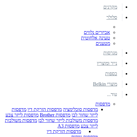
מקרנים
סלולר
אביזרים נלווים
טעינה אלחוטית
מטענים
מגרסות
נייר ומוצריו
כספות
מוצרי Belkin
עוד...
מדפסות
מדפסות סובלימציה
מדפסות הזרקת דיו
מדפסות
לייזר שחור לבן
מדפסות Brother
מדפסות לייזר צבע
מדפסות משולבות לייזר שחור לבן
מדפסות משולבות
לייזר צבע
מדפסות A3
מדפסות הזרקת דיו
מדפסות ניידות