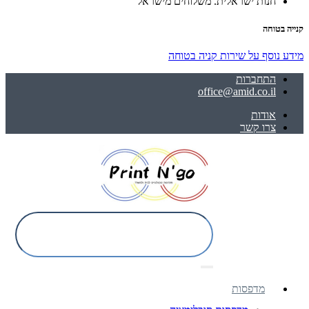
חנות ישראלית. משלוחים מישראל
קנייה בטוחה
מידע נוסף על שירות קניה בטוחה
התחברות
office@amid.co.il
אודות
צרו קשר
מדפסות