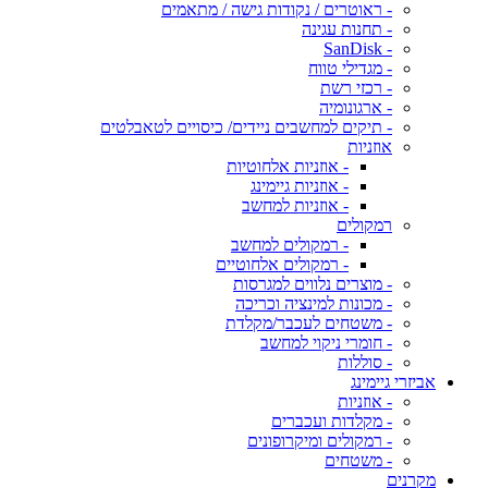
- ראוטרים / נקודות גישה / מתאמים
- תחנות עגינה
- SanDisk
- מגדילי טווח
- רכזי רשת
- ארגונומיה
- תיקים למחשבים ניידים/ כיסויים לטאבלטים
אוזניות
- אוזניות אלחוטיות
- אוזניות גיימינג
- אוזניות למחשב
רמקולים
- רמקולים למחשב
- רמקולים אלחוטיים
- מוצרים נלווים למגרסות
- מכונות למינציה וכריכה
- משטחים לעכבר/מקלדת
- חומרי ניקוי למחשב
- סוללות
אביזרי גיימינג
- אוזניות
- מקלדות ועכברים
- רמקולים ומיקרופונים
- משטחים
מקרנים