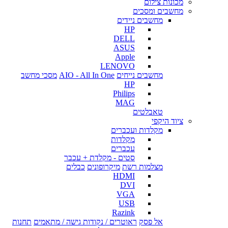
מכונות צילום
מחשבים ומסכים
מחשבים ניידים
HP
DELL
ASUS
Apple
LENOVO
מחשבים נייחים
AIO - All In One
מסכי מחשב
HP
Philips
MAG
טאבלטים
ציוד היקפי
מקלדות ועכברים
מקלדות
עכברים
סטים - מקלדת + עכבר
מצלמות רשת
מיקרופונים
כבלים
HDMI
DVI
VGA
USB
Razink
אל פסק
ראוטרים / נקודות גישה / מתאמים
תחנות