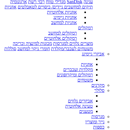
עגינה
SanDisk
מגדילי טווח
רכזי רשת
ארגונומיה
תיקים למחשבים ניידים/ כיסויים לטאבלטים
אוזניות
אוזניות אלחוטיות
אוזניות גיימינג
אוזניות למחשב
רמקולים
רמקולים למחשב
רמקולים אלחוטיים
מוצרים נלווים למגרסות
מכונות למינציה וכריכה
משטחים לעכבר/מקלדת
חומרי ניקוי למחשב
סוללות
אביזרי גיימינג
אוזניות
מקלדות ועכברים
רמקולים ומיקרופונים
משטחים
מקרנים
סלולר
אביזרים נלווים
טעינה אלחוטית
מטענים
מגרסות
נייר ומוצריו
כספות