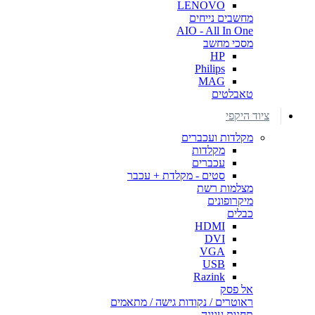
LENOVO
מחשבים נייחים
AIO - All In One
מסכי מחשב
HP
Philips
MAG
טאבלטים
ציוד היקפי
מקלדות ועכברים
מקלדות
עכברים
סטים - מקלדת + עכבר
מצלמות רשת
מיקרופונים
כבלים
HDMI
DVI
VGA
USB
Razink
אל פסק
ראוטרים / נקודות גישה / מתאמים
תחנות עגינה