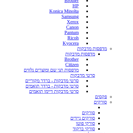
Brother
HP
Konica Minolta
Samsung
Xerox
Canon
Pantum
Ricoh
Kyocera
מדפסות מדבקות
מדפסות מדבקות
Brother
Citizen
מדפסות תגי שם ומוצרים נלווים
סרטי מדבקות
סרטי מדבקות - ברדר מקוריים
סרטי מדבקות - ברדר תואמים
סרטי מדבקות דיימו תואמים
פקסים
סורקים
סורקים
סורקים ניידים
סורקי פוטו
סורקי ברקוד