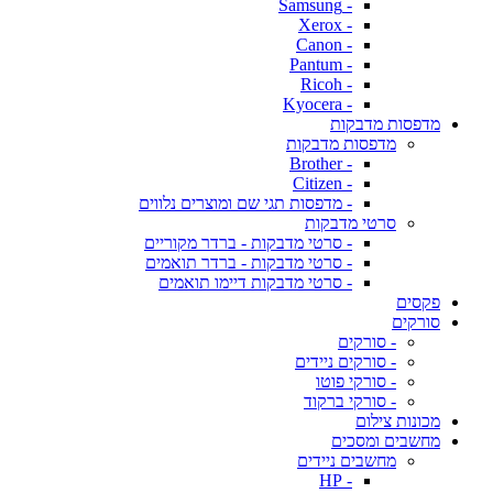
- Samsung
- Xerox
- Canon
- Pantum
- Ricoh
- Kyocera
מדפסות מדבקות
מדפסות מדבקות
- Brother
- Citizen
- מדפסות תגי שם ומוצרים נלווים
סרטי מדבקות
- סרטי מדבקות - ברדר מקוריים
- סרטי מדבקות - ברדר תואמים
- סרטי מדבקות דיימו תואמים
פקסים
סורקים
- סורקים
- סורקים ניידים
- סורקי פוטו
- סורקי ברקוד
מכונות צילום
מחשבים ומסכים
מחשבים ניידים
- HP