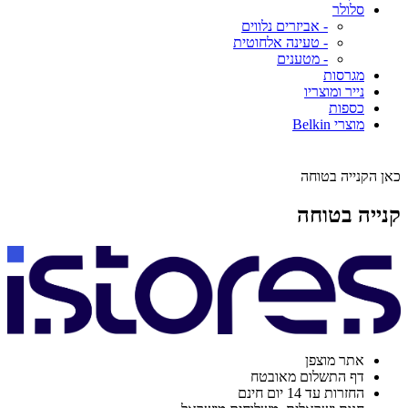
סלולר
- אביזרים נלווים
- טעינה אלחוטית
- מטענים
מגרסות
נייר ומוצריו
כספות
מוצרי Belkin
כאן הקנייה בטוחה
קנייה בטוחה
אתר מוצפן
דף התשלום מאובטח
החזרות עד 14 יום חינם