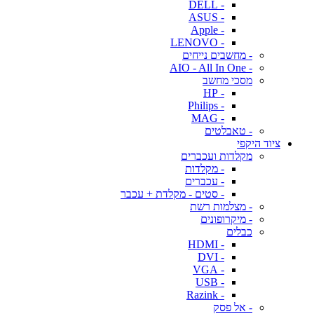
- DELL
- ASUS
- Apple
- LENOVO
- מחשבים נייחים
- AIO - All In One
מסכי מחשב
- HP
- Philips
- MAG
- טאבלטים
ציוד היקפי
מקלדות ועכברים
- מקלדות
- עכברים
- סטים - מקלדת + עכבר
- מצלמות רשת
- מיקרופונים
כבלים
- HDMI
- DVI
- VGA
- USB
- Razink
- אל פסק