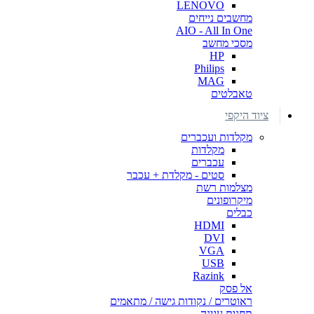
LENOVO
מחשבים נייחים
AIO - All In One
מסכי מחשב
HP
Philips
MAG
טאבלטים
ציוד היקפי
מקלדות ועכברים
מקלדות
עכברים
סטים - מקלדת + עכבר
מצלמות רשת
מיקרופונים
כבלים
HDMI
DVI
VGA
USB
Razink
אל פסק
ראוטרים / נקודות גישה / מתאמים
תחנות עגינה