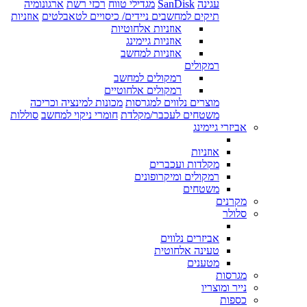
עגינה
SanDisk
מגדילי טווח
רכזי רשת
ארגונומיה
תיקים למחשבים ניידים/ כיסויים לטאבלטים
אוזניות
אוזניות אלחוטיות
אוזניות גיימינג
אוזניות למחשב
רמקולים
רמקולים למחשב
רמקולים אלחוטיים
מוצרים נלווים למגרסות
מכונות למינציה וכריכה
משטחים לעכבר/מקלדת
חומרי ניקוי למחשב
סוללות
אביזרי גיימינג
אוזניות
מקלדות ועכברים
רמקולים ומיקרופונים
משטחים
מקרנים
סלולר
אביזרים נלווים
טעינה אלחוטית
מטענים
מגרסות
נייר ומוצריו
כספות