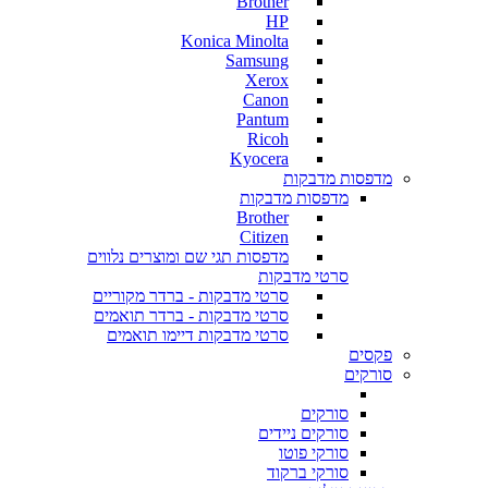
Brother
HP
Konica Minolta
Samsung
Xerox
Canon
Pantum
Ricoh
Kyocera
מדפסות מדבקות
מדפסות מדבקות
Brother
Citizen
מדפסות תגי שם ומוצרים נלווים
סרטי מדבקות
סרטי מדבקות - ברדר מקוריים
סרטי מדבקות - ברדר תואמים
סרטי מדבקות דיימו תואמים
פקסים
סורקים
סורקים
סורקים ניידים
סורקי פוטו
סורקי ברקוד