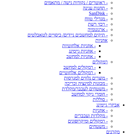
- ראוטרים / נקודות גישה / מתאמים
- תחנות עגינה
- SanDisk
- מגדילי טווח
- רכזי רשת
- ארגונומיה
- תיקים למחשבים ניידים/ כיסויים לטאבלטים
אוזניות
- אוזניות אלחוטיות
- אוזניות גיימינג
- אוזניות למחשב
רמקולים
- רמקולים למחשב
- רמקולים אלחוטיים
- מוצרים נלווים למגרסות
- מכונות למינציה וכריכה
- משטחים לעכבר/מקלדת
- חומרי ניקוי למחשב
- סוללות
אביזרי גיימינג
- אוזניות
- מקלדות ועכברים
- רמקולים ומיקרופונים
- משטחים
מקרנים