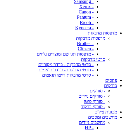
- Samsung
- Xerox
- Canon
- Pantum
- Ricoh
- Kyocera
מדפסות מדבקות
מדפסות מדבקות
- Brother
- Citizen
- מדפסות תגי שם ומוצרים נלווים
סרטי מדבקות
- סרטי מדבקות - ברדר מקוריים
- סרטי מדבקות - ברדר תואמים
- סרטי מדבקות דיימו תואמים
פקסים
סורקים
- סורקים
- סורקים ניידים
- סורקי פוטו
- סורקי ברקוד
מכונות צילום
מחשבים ומסכים
מחשבים ניידים
- HP