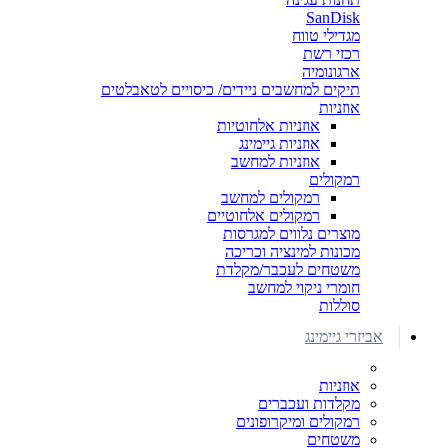
SanDisk
מגדילי טווח
רכזי רשת
ארגונומיה
תיקים למחשבים ניידים/ כיסויים לטאבלטים
אוזניות
אוזניות אלחוטיות
אוזניות גיימינג
אוזניות למחשב
רמקולים
רמקולים למחשב
רמקולים אלחוטיים
מוצרים נלווים למגרסות
מכונות למינציה וכריכה
משטחים לעכבר/מקלדת
חומרי ניקוי למחשב
סוללות
אביזרי גיימינג
אוזניות
מקלדות ועכברים
רמקולים ומיקרופונים
משטחים