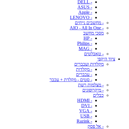
- DELL
- ASUS
- Apple
- LENOVO
- מחשבים נייחים
- AIO - All In One
מסכי מחשב
- HP
- Philips
- MAG
- טאבלטים
ציוד היקפי
מקלדות ועכברים
- מקלדות
- עכברים
- סטים - מקלדת + עכבר
- מצלמות רשת
- מיקרופונים
כבלים
- HDMI
- DVI
- VGA
- USB
- Razink
- אל פסק