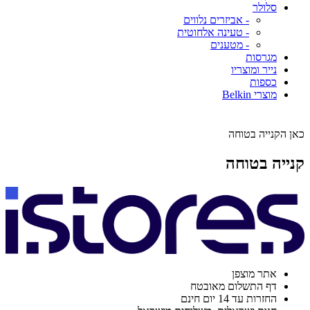
סלולר
- אביזרים נלווים
- טעינה אלחוטית
- מטענים
מגרסות
נייר ומוצריו
כספות
מוצרי Belkin
כאן הקנייה בטוחה
קנייה בטוחה
אתר מוצפן
דף התשלום מאובטח
החזרות עד 14 יום חינם