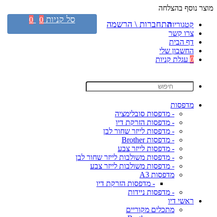
מוצר נוסף בהצלחה
סל קניות
0
0
התחברות \ הרשמה
קטגוריות
צרו קשר
דף הבית
החשבון שלי
0
עגלת קניות
מדפסות
- מדפסות סובלימציה
- מדפסות הזרקת דיו
- מדפסות לייזר שחור לבן
- מדפסות Brother
- מדפסות לייזר צבע
- מדפסות משולבות לייזר שחור לבן
- מדפסות משולבות לייזר צבע
מדפסות A3
- מדפסות הזרקת דיו
- מדפסות ניידות
ראשי דיו
מתכלים מקוריים