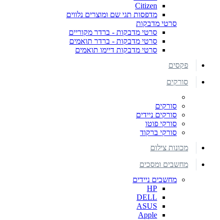
Citizen
מדפסות תגי שם ומוצרים נלווים
סרטי מדבקות
סרטי מדבקות - ברדר מקוריים
סרטי מדבקות - ברדר תואמים
סרטי מדבקות דיימו תואמים
פקסים
סורקים
סורקים
סורקים ניידים
סורקי פוטו
סורקי ברקוד
מכונות צילום
מחשבים ומסכים
מחשבים ניידים
HP
DELL
ASUS
Apple