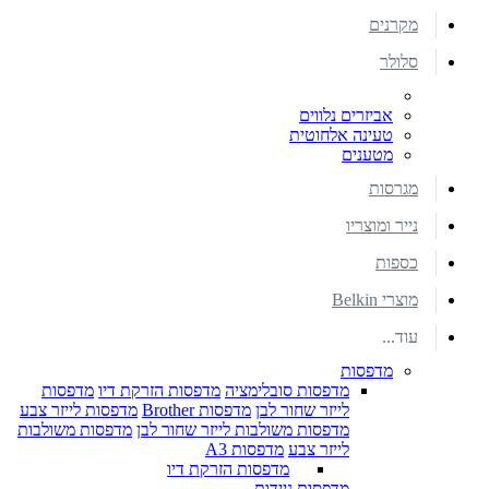
מקרנים
סלולר
אביזרים נלווים
טעינה אלחוטית
מטענים
מגרסות
נייר ומוצריו
כספות
מוצרי Belkin
עוד...
מדפסות
מדפסות סובלימציה
מדפסות הזרקת דיו
מדפסות
לייזר שחור לבן
מדפסות Brother
מדפסות לייזר צבע
מדפסות משולבות לייזר שחור לבן
מדפסות משולבות
לייזר צבע
מדפסות A3
מדפסות הזרקת דיו
מדפסות ניידות