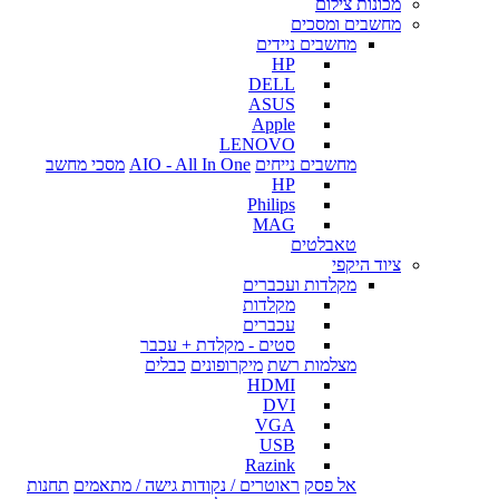
מכונות צילום
מחשבים ומסכים
מחשבים ניידים
HP
DELL
ASUS
Apple
LENOVO
מחשבים נייחים
AIO - All In One
מסכי מחשב
HP
Philips
MAG
טאבלטים
ציוד היקפי
מקלדות ועכברים
מקלדות
עכברים
סטים - מקלדת + עכבר
מצלמות רשת
מיקרופונים
כבלים
HDMI
DVI
VGA
USB
Razink
אל פסק
ראוטרים / נקודות גישה / מתאמים
תחנות