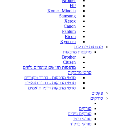
Brother
HP
Konica Minolta
Samsung
Xerox
Canon
Pantum
Ricoh
Kyocera
מדפסות מדבקות
מדפסות מדבקות
Brother
Citizen
מדפסות תגי שם ומוצרים נלווים
סרטי מדבקות
סרטי מדבקות - ברדר מקוריים
סרטי מדבקות - ברדר תואמים
סרטי מדבקות דיימו תואמים
פקסים
סורקים
סורקים
סורקים ניידים
סורקי פוטו
סורקי ברקוד