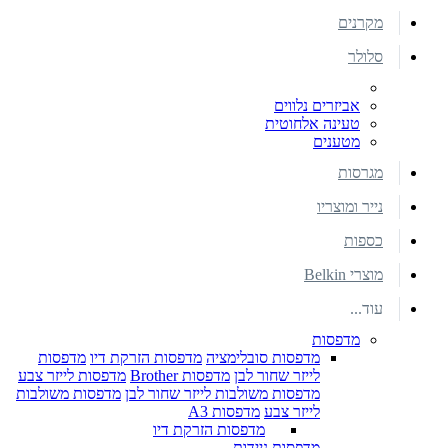
מקרנים
סלולר
אביזרים נלווים
טעינה אלחוטית
מטענים
מגרסות
נייר ומוצריו
כספות
מוצרי Belkin
עוד...
מדפסות
מדפסות סובלימציה
מדפסות הזרקת דיו
מדפסות
לייזר שחור לבן
מדפסות Brother
מדפסות לייזר צבע
מדפסות משולבות לייזר שחור לבן
מדפסות משולבות
לייזר צבע
מדפסות A3
מדפסות הזרקת דיו
מדפסות ניידות