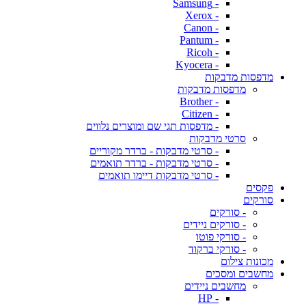
- Samsung
- Xerox
- Canon
- Pantum
- Ricoh
- Kyocera
מדפסות מדבקות
מדפסות מדבקות
- Brother
- Citizen
- מדפסות תגי שם ומוצרים נלווים
סרטי מדבקות
- סרטי מדבקות - ברדר מקוריים
- סרטי מדבקות - ברדר תואמים
- סרטי מדבקות דיימו תואמים
פקסים
סורקים
- סורקים
- סורקים ניידים
- סורקי פוטו
- סורקי ברקוד
מכונות צילום
מחשבים ומסכים
מחשבים ניידים
- HP