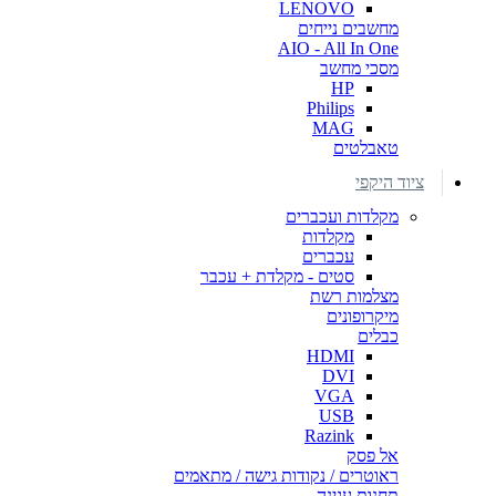
LENOVO
מחשבים נייחים
AIO - All In One
מסכי מחשב
HP
Philips
MAG
טאבלטים
ציוד היקפי
מקלדות ועכברים
מקלדות
עכברים
סטים - מקלדת + עכבר
מצלמות רשת
מיקרופונים
כבלים
HDMI
DVI
VGA
USB
Razink
אל פסק
ראוטרים / נקודות גישה / מתאמים
תחנות עגינה