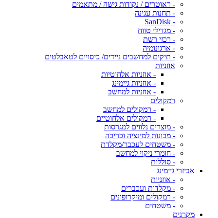
- ראוטרים / נקודות גישה / מתאמים
- תחנות עגינה
- SanDisk
- מגדילי טווח
- רכזי רשת
- ארגונומיה
- תיקים למחשבים ניידים/ כיסויים לטאבלטים
אוזניות
- אוזניות אלחוטיות
- אוזניות גיימינג
- אוזניות למחשב
רמקולים
- רמקולים למחשב
- רמקולים אלחוטיים
- מוצרים נלווים למגרסות
- מכונות למינציה וכריכה
- משטחים לעכבר/מקלדת
- חומרי ניקוי למחשב
- סוללות
אביזרי גיימינג
- אוזניות
- מקלדות ועכברים
- רמקולים ומיקרופונים
- משטחים
מקרנים