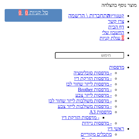
מוצר נוסף בהצלחה
סל קניות
0
0
התחברות \ הרשמה
קטגוריות
צרו קשר
דף הבית
החשבון שלי
0
עגלת קניות
מדפסות
- מדפסות סובלימציה
- מדפסות הזרקת דיו
- מדפסות לייזר שחור לבן
- מדפסות Brother
- מדפסות לייזר צבע
- מדפסות משולבות לייזר שחור לבן
- מדפסות משולבות לייזר צבע
מדפסות A3
- מדפסות הזרקת דיו
- מדפסות ניידות
ראשי דיו
מתכלים מקוריים