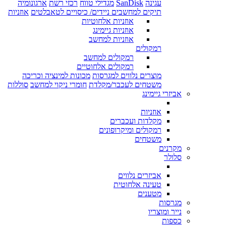
עגינה
SanDisk
מגדילי טווח
רכזי רשת
ארגונומיה
תיקים למחשבים ניידים/ כיסויים לטאבלטים
אוזניות
אוזניות אלחוטיות
אוזניות גיימינג
אוזניות למחשב
רמקולים
רמקולים למחשב
רמקולים אלחוטיים
מוצרים נלווים למגרסות
מכונות למינציה וכריכה
משטחים לעכבר/מקלדת
חומרי ניקוי למחשב
סוללות
אביזרי גיימינג
אוזניות
מקלדות ועכברים
רמקולים ומיקרופונים
משטחים
מקרנים
סלולר
אביזרים נלווים
טעינה אלחוטית
מטענים
מגרסות
נייר ומוצריו
כספות