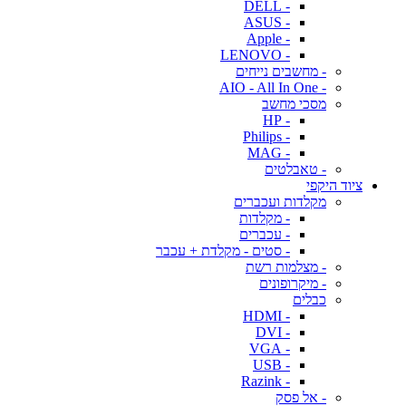
- DELL
- ASUS
- Apple
- LENOVO
- מחשבים נייחים
- AIO - All In One
מסכי מחשב
- HP
- Philips
- MAG
- טאבלטים
ציוד היקפי
מקלדות ועכברים
- מקלדות
- עכברים
- סטים - מקלדת + עכבר
- מצלמות רשת
- מיקרופונים
כבלים
- HDMI
- DVI
- VGA
- USB
- Razink
- אל פסק