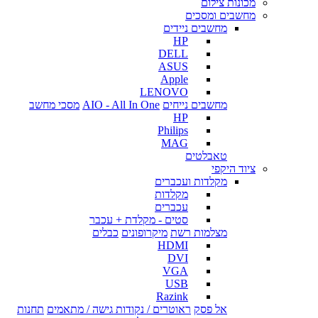
מכונות צילום
מחשבים ומסכים
מחשבים ניידים
HP
DELL
ASUS
Apple
LENOVO
מחשבים נייחים
AIO - All In One
מסכי מחשב
HP
Philips
MAG
טאבלטים
ציוד היקפי
מקלדות ועכברים
מקלדות
עכברים
סטים - מקלדת + עכבר
מצלמות רשת
מיקרופונים
כבלים
HDMI
DVI
VGA
USB
Razink
אל פסק
ראוטרים / נקודות גישה / מתאמים
תחנות