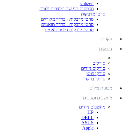
Citizen
מדפסות תגי שם ומוצרים נלווים
סרטי מדבקות
סרטי מדבקות - ברדר מקוריים
סרטי מדבקות - ברדר תואמים
סרטי מדבקות דיימו תואמים
פקסים
סורקים
סורקים
סורקים ניידים
סורקי פוטו
סורקי ברקוד
מכונות צילום
מחשבים ומסכים
מחשבים ניידים
HP
DELL
ASUS
Apple