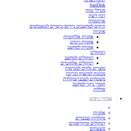
SanDisk
מגדילי טווח
רכזי רשת
ארגונומיה
תיקים למחשבים ניידים/ כיסויים לטאבלטים
אוזניות
אוזניות אלחוטיות
אוזניות גיימינג
אוזניות למחשב
רמקולים
רמקולים למחשב
רמקולים אלחוטיים
מוצרים נלווים למגרסות
מכונות למינציה וכריכה
משטחים לעכבר/מקלדת
חומרי ניקוי למחשב
סוללות
אביזרי גיימינג
אוזניות
מקלדות ועכברים
רמקולים ומיקרופונים
משטחים