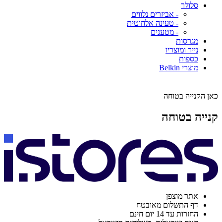
סלולר
- אביזרים נלווים
- טעינה אלחוטית
- מטענים
מגרסות
נייר ומוצריו
כספות
מוצרי Belkin
כאן הקנייה בטוחה
קנייה בטוחה
אתר מוצפן
דף התשלום מאובטח
החזרות עד 14 יום חינם