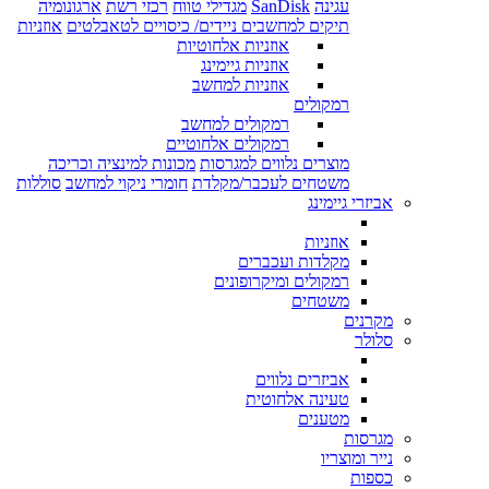
עגינה
SanDisk
מגדילי טווח
רכזי רשת
ארגונומיה
תיקים למחשבים ניידים/ כיסויים לטאבלטים
אוזניות
אוזניות אלחוטיות
אוזניות גיימינג
אוזניות למחשב
רמקולים
רמקולים למחשב
רמקולים אלחוטיים
מוצרים נלווים למגרסות
מכונות למינציה וכריכה
משטחים לעכבר/מקלדת
חומרי ניקוי למחשב
סוללות
אביזרי גיימינג
אוזניות
מקלדות ועכברים
רמקולים ומיקרופונים
משטחים
מקרנים
סלולר
אביזרים נלווים
טעינה אלחוטית
מטענים
מגרסות
נייר ומוצריו
כספות