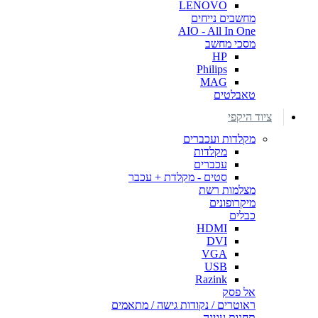
LENOVO
מחשבים נייחים
AIO - All In One
מסכי מחשב
HP
Philips
MAG
טאבלטים
ציוד היקפי
מקלדות ועכברים
מקלדות
עכברים
סטים - מקלדת + עכבר
מצלמות רשת
מיקרופונים
כבלים
HDMI
DVI
VGA
USB
Razink
אל פסק
ראוטרים / נקודות גישה / מתאמים
תחנות עגינה