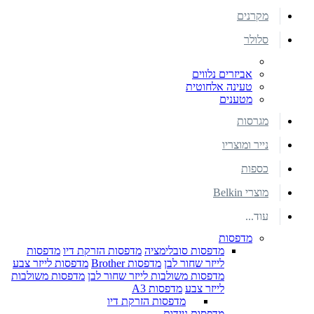
מקרנים
סלולר
אביזרים נלווים
טעינה אלחוטית
מטענים
מגרסות
נייר ומוצריו
כספות
מוצרי Belkin
עוד...
מדפסות
מדפסות סובלימציה
מדפסות הזרקת דיו
מדפסות
לייזר שחור לבן
מדפסות Brother
מדפסות לייזר צבע
מדפסות משולבות לייזר שחור לבן
מדפסות משולבות
לייזר צבע
מדפסות A3
מדפסות הזרקת דיו
מדפסות ניידות