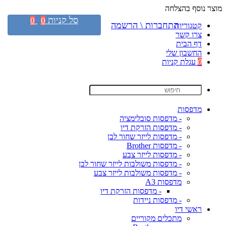
מוצר נוסף בהצלחה
סל קניות
0
0
התחברות \ הרשמה
קטגוריות
צרו קשר
דף הבית
החשבון שלי
0
עגלת קניות
מדפסות
- מדפסות סובלימציה
- מדפסות הזרקת דיו
- מדפסות לייזר שחור לבן
- מדפסות Brother
- מדפסות לייזר צבע
- מדפסות משולבות לייזר שחור לבן
- מדפסות משולבות לייזר צבע
מדפסות A3
- מדפסות הזרקת דיו
- מדפסות ניידות
ראשי דיו
מתכלים מקוריים