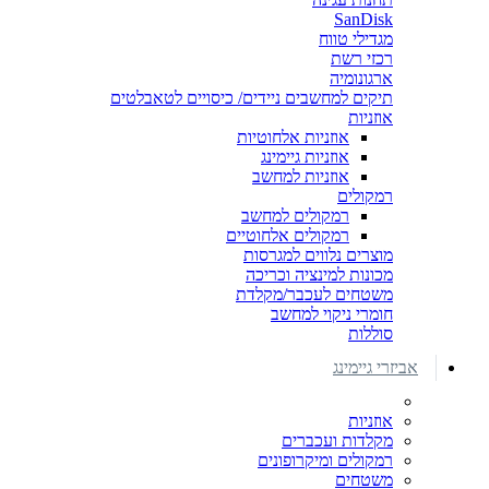
SanDisk
מגדילי טווח
רכזי רשת
ארגונומיה
תיקים למחשבים ניידים/ כיסויים לטאבלטים
אוזניות
אוזניות אלחוטיות
אוזניות גיימינג
אוזניות למחשב
רמקולים
רמקולים למחשב
רמקולים אלחוטיים
מוצרים נלווים למגרסות
מכונות למינציה וכריכה
משטחים לעכבר/מקלדת
חומרי ניקוי למחשב
סוללות
אביזרי גיימינג
אוזניות
מקלדות ועכברים
רמקולים ומיקרופונים
משטחים