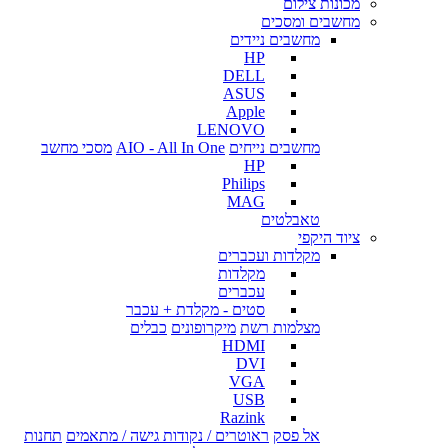
מכונות צילום
מחשבים ומסכים
מחשבים ניידים
HP
DELL
ASUS
Apple
LENOVO
מחשבים נייחים
AIO - All In One
מסכי מחשב
HP
Philips
MAG
טאבלטים
ציוד היקפי
מקלדות ועכברים
מקלדות
עכברים
סטים - מקלדת + עכבר
מצלמות רשת
מיקרופונים
כבלים
HDMI
DVI
VGA
USB
Razink
אל פסק
ראוטרים / נקודות גישה / מתאמים
תחנות