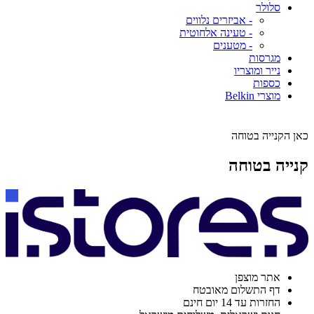
סלולר
- אביזרים נלווים
- טעינה אלחוטית
- מטענים
מגרסות
נייר ומוצריו
כספות
מוצרי Belkin
כאן הקנייה בטוחה
קנייה בטוחה
אתר מוצפן
דף התשלום מאובטח
החזרות עד 14 יום חינם