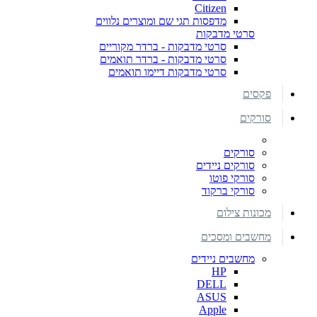
Citizen
מדפסות תגי שם ומוצרים נלווים
סרטי מדבקות
סרטי מדבקות - ברדר מקוריים
סרטי מדבקות - ברדר תואמים
סרטי מדבקות דיימו תואמים
פקסים
סורקים
סורקים
סורקים ניידים
סורקי פוטו
סורקי ברקוד
מכונות צילום
מחשבים ומסכים
מחשבים ניידים
HP
DELL
ASUS
Apple