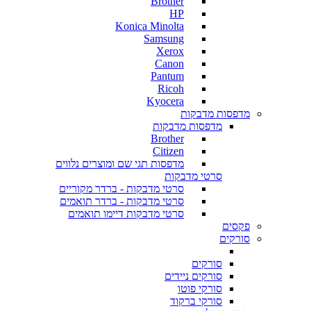
Brother
HP
Konica Minolta
Samsung
Xerox
Canon
Pantum
Ricoh
Kyocera
מדפסות מדבקות
מדפסות מדבקות
Brother
Citizen
מדפסות תגי שם ומוצרים נלווים
סרטי מדבקות
סרטי מדבקות - ברדר מקוריים
סרטי מדבקות - ברדר תואמים
סרטי מדבקות דיימו תואמים
פקסים
סורקים
סורקים
סורקים ניידים
סורקי פוטו
סורקי ברקוד