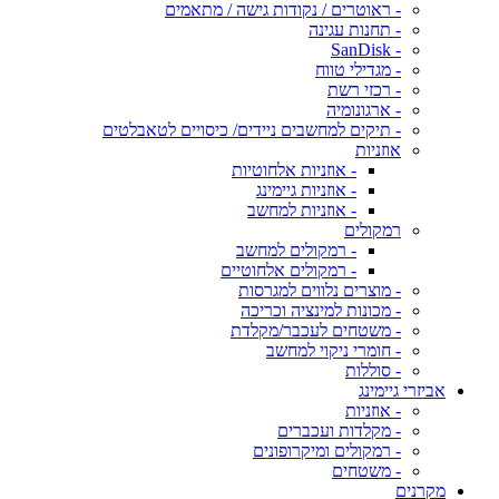
- ראוטרים / נקודות גישה / מתאמים
- תחנות עגינה
- SanDisk
- מגדילי טווח
- רכזי רשת
- ארגונומיה
- תיקים למחשבים ניידים/ כיסויים לטאבלטים
אוזניות
- אוזניות אלחוטיות
- אוזניות גיימינג
- אוזניות למחשב
רמקולים
- רמקולים למחשב
- רמקולים אלחוטיים
- מוצרים נלווים למגרסות
- מכונות למינציה וכריכה
- משטחים לעכבר/מקלדת
- חומרי ניקוי למחשב
- סוללות
אביזרי גיימינג
- אוזניות
- מקלדות ועכברים
- רמקולים ומיקרופונים
- משטחים
מקרנים