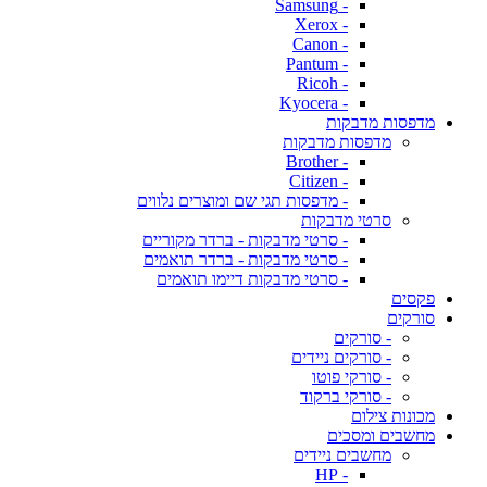
- Samsung
- Xerox
- Canon
- Pantum
- Ricoh
- Kyocera
מדפסות מדבקות
מדפסות מדבקות
- Brother
- Citizen
- מדפסות תגי שם ומוצרים נלווים
סרטי מדבקות
- סרטי מדבקות - ברדר מקוריים
- סרטי מדבקות - ברדר תואמים
- סרטי מדבקות דיימו תואמים
פקסים
סורקים
- סורקים
- סורקים ניידים
- סורקי פוטו
- סורקי ברקוד
מכונות צילום
מחשבים ומסכים
מחשבים ניידים
- HP