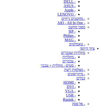
- DELL
- ASUS
- Apple
- LENOVO
- מחשבים נייחים
- AIO - All In One
מסכי מחשב
- HP
- Philips
- MAG
- טאבלטים
ציוד היקפי
מקלדות ועכברים
- מקלדות
- עכברים
- סטים - מקלדת + עכבר
- מצלמות רשת
- מיקרופונים
כבלים
- HDMI
- DVI
- VGA
- USB
- Razink
- אל פסק