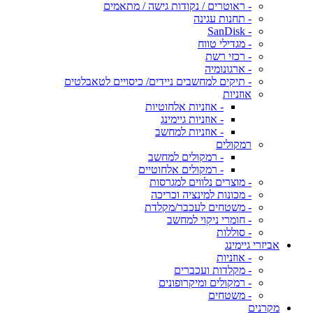
- ראוטרים / נקודות גישה / מתאמים
- תחנות עגינה
- SanDisk
- מגדילי טווח
- רכזי רשת
- ארגונומיה
- תיקים למחשבים ניידים/ כיסויים לטאבלטים
אוזניות
- אוזניות אלחוטיות
- אוזניות גיימינג
- אוזניות למחשב
רמקולים
- רמקולים למחשב
- רמקולים אלחוטיים
- מוצרים נלווים למגרסות
- מכונות למינציה וכריכה
- משטחים לעכבר/מקלדת
- חומרי ניקוי למחשב
- סוללות
אביזרי גיימינג
- אוזניות
- מקלדות ועכברים
- רמקולים ומיקרופונים
- משטחים
מקרנים