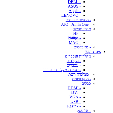
- DELL
- ASUS
- Apple
- LENOVO
- מחשבים נייחים
- AIO - All In One
מסכי מחשב
- HP
- Philips
- MAG
- טאבלטים
ציוד היקפי
מקלדות ועכברים
- מקלדות
- עכברים
- סטים - מקלדת + עכבר
- מצלמות רשת
- מיקרופונים
כבלים
- HDMI
- DVI
- VGA
- USB
- Razink
- אל פסק