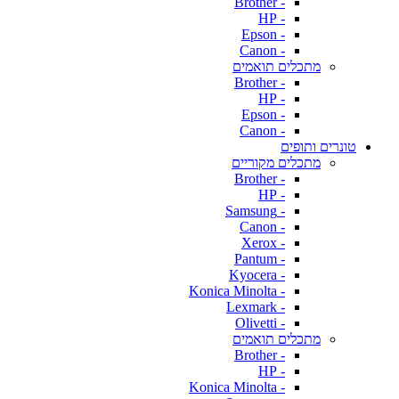
- Brother
- HP
- Epson
- Canon
מתכלים תואמים
- Brother
- HP
- Epson
- Canon
טונרים ותופים
מתכלים מקוריים
- Brother
- HP
- Samsung
- Canon
- Xerox
- Pantum
- Kyocera
- Konica Minolta
- Lexmark
- Olivetti
מתכלים תואמים
- Brother
- HP
- Konica Minolta