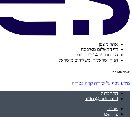
אתר מוצפן
דף התשלום מאובטח
החזרות עד 14 יום חינם
חנות ישראלית. משלוחים מישראל
קנייה בטוחה
מידע נוסף על שירות קניה בטוחה
התחברות
office@amid.co.il
אודות
צרו קשר