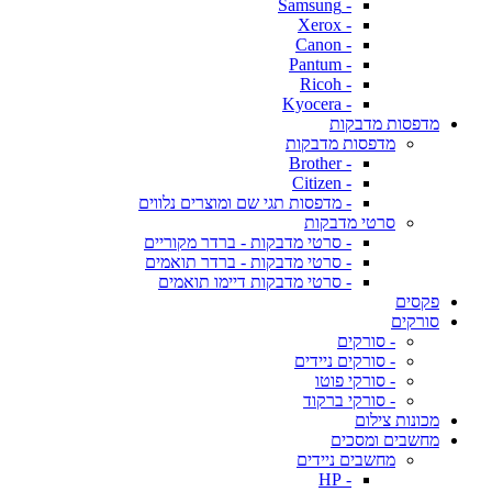
- Samsung
- Xerox
- Canon
- Pantum
- Ricoh
- Kyocera
מדפסות מדבקות
מדפסות מדבקות
- Brother
- Citizen
- מדפסות תגי שם ומוצרים נלווים
סרטי מדבקות
- סרטי מדבקות - ברדר מקוריים
- סרטי מדבקות - ברדר תואמים
- סרטי מדבקות דיימו תואמים
פקסים
סורקים
- סורקים
- סורקים ניידים
- סורקי פוטו
- סורקי ברקוד
מכונות צילום
מחשבים ומסכים
מחשבים ניידים
- HP