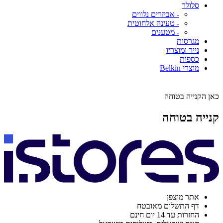
סלולר
- אביזרים נלווים
- טעינה אלחוטית
- מטענים
מגרסות
נייר ומוצריו
כספות
מוצרי Belkin
כאן הקנייה בטוחה
קנייה בטוחה
אתר מוצפן
דף התשלום מאובטח
החזרות עד 14 יום חינם