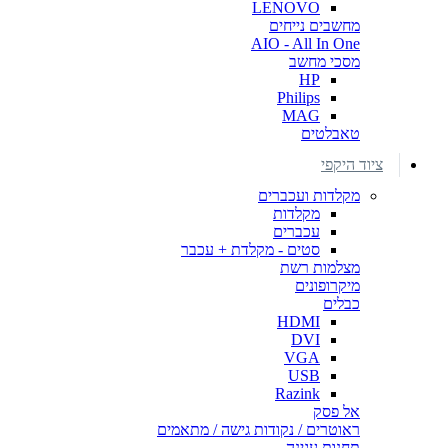
LENOVO
מחשבים נייחים
AIO - All In One
מסכי מחשב
HP
Philips
MAG
טאבלטים
ציוד היקפי
מקלדות ועכברים
מקלדות
עכברים
סטים - מקלדת + עכבר
מצלמות רשת
מיקרופונים
כבלים
HDMI
DVI
VGA
USB
Razink
אל פסק
ראוטרים / נקודות גישה / מתאמים
תחנות עגינה