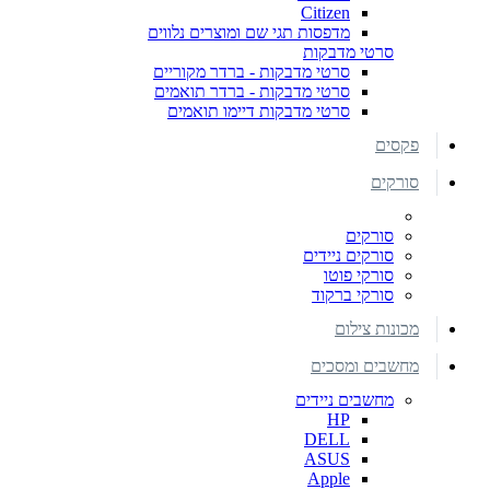
Citizen
מדפסות תגי שם ומוצרים נלווים
סרטי מדבקות
סרטי מדבקות - ברדר מקוריים
סרטי מדבקות - ברדר תואמים
סרטי מדבקות דיימו תואמים
פקסים
סורקים
סורקים
סורקים ניידים
סורקי פוטו
סורקי ברקוד
מכונות צילום
מחשבים ומסכים
מחשבים ניידים
HP
DELL
ASUS
Apple