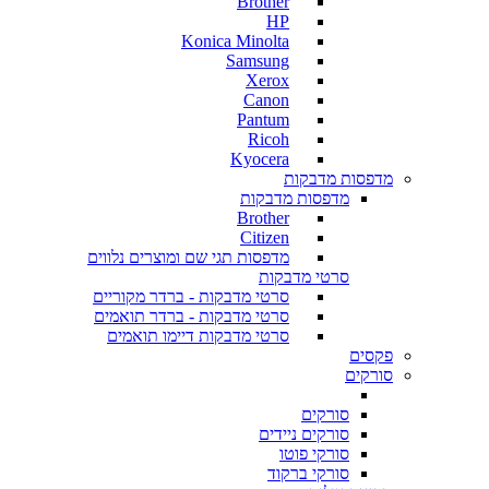
Brother
HP
Konica Minolta
Samsung
Xerox
Canon
Pantum
Ricoh
Kyocera
מדפסות מדבקות
מדפסות מדבקות
Brother
Citizen
מדפסות תגי שם ומוצרים נלווים
סרטי מדבקות
סרטי מדבקות - ברדר מקוריים
סרטי מדבקות - ברדר תואמים
סרטי מדבקות דיימו תואמים
פקסים
סורקים
סורקים
סורקים ניידים
סורקי פוטו
סורקי ברקוד