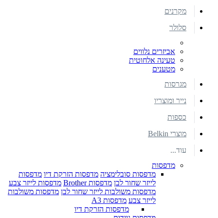
מקרנים
סלולר
אביזרים נלווים
טעינה אלחוטית
מטענים
מגרסות
נייר ומוצריו
כספות
מוצרי Belkin
עוד...
מדפסות
מדפסות סובלימציה
מדפסות הזרקת דיו
מדפסות
לייזר שחור לבן
מדפסות Brother
מדפסות לייזר צבע
מדפסות משולבות לייזר שחור לבן
מדפסות משולבות
לייזר צבע
מדפסות A3
מדפסות הזרקת דיו
מדפסות ניידות