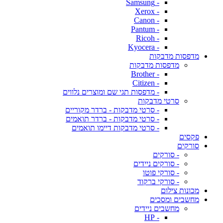
- Samsung
- Xerox
- Canon
- Pantum
- Ricoh
- Kyocera
מדפסות מדבקות
מדפסות מדבקות
- Brother
- Citizen
- מדפסות תגי שם ומוצרים נלווים
סרטי מדבקות
- סרטי מדבקות - ברדר מקוריים
- סרטי מדבקות - ברדר תואמים
- סרטי מדבקות דיימו תואמים
פקסים
סורקים
- סורקים
- סורקים ניידים
- סורקי פוטו
- סורקי ברקוד
מכונות צילום
מחשבים ומסכים
מחשבים ניידים
- HP