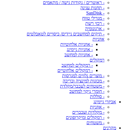
- ראוטרים / נקודות גישה / מתאמים
- תחנות עגינה
- SanDisk
- מגדילי טווח
- רכזי רשת
- ארגונומיה
- תיקים למחשבים ניידים/ כיסויים לטאבלטים
אוזניות
- אוזניות אלחוטיות
- אוזניות גיימינג
- אוזניות למחשב
רמקולים
- רמקולים למחשב
- רמקולים אלחוטיים
- מוצרים נלווים למגרסות
- מכונות למינציה וכריכה
- משטחים לעכבר/מקלדת
- חומרי ניקוי למחשב
- סוללות
אביזרי גיימינג
- אוזניות
- מקלדות ועכברים
- רמקולים ומיקרופונים
- משטחים
מקרנים