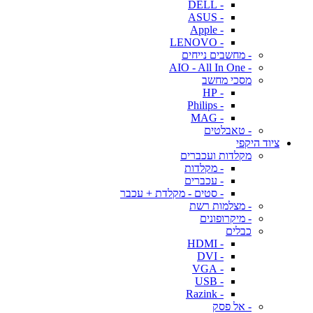
- DELL
- ASUS
- Apple
- LENOVO
- מחשבים נייחים
- AIO - All In One
מסכי מחשב
- HP
- Philips
- MAG
- טאבלטים
ציוד היקפי
מקלדות ועכברים
- מקלדות
- עכברים
- סטים - מקלדת + עכבר
- מצלמות רשת
- מיקרופונים
כבלים
- HDMI
- DVI
- VGA
- USB
- Razink
- אל פסק