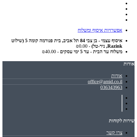
אפשרויות איסוף ומשלוח
איסוף עצמי - בן צבי 84 תל אביב, בית פנורמה קומה 5 (שילוט
Razink, ניר-טל)
- ₪0.00
משלוח עד הבית - עד 5 ימי עסקים
- ₪40.00
אודות
אודות
office@amid.co.il
036343963
שירות לקוחות
צרו קשר