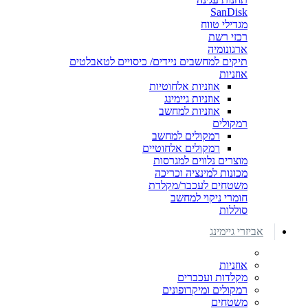
SanDisk
מגדילי טווח
רכזי רשת
ארגונומיה
תיקים למחשבים ניידים/ כיסויים לטאבלטים
אוזניות
אוזניות אלחוטיות
אוזניות גיימינג
אוזניות למחשב
רמקולים
רמקולים למחשב
רמקולים אלחוטיים
מוצרים נלווים למגרסות
מכונות למינציה וכריכה
משטחים לעכבר/מקלדת
חומרי ניקוי למחשב
סוללות
אביזרי גיימינג
אוזניות
מקלדות ועכברים
רמקולים ומיקרופונים
משטחים