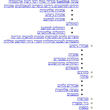
עגינה
SanDisk
מגדילי טווח
רכזי רשת
ארגונומיה
תיקים למחשבים ניידים/ כיסויים לטאבלטים
אוזניות
אוזניות אלחוטיות
אוזניות גיימינג
אוזניות למחשב
רמקולים
רמקולים למחשב
רמקולים אלחוטיים
מוצרים נלווים למגרסות
מכונות למינציה וכריכה
משטחים לעכבר/מקלדת
חומרי ניקוי למחשב
סוללות
אביזרי גיימינג
אוזניות
מקלדות ועכברים
רמקולים ומיקרופונים
משטחים
מקרנים
סלולר
אביזרים נלווים
טעינה אלחוטית
מטענים
מגרסות
נייר ומוצריו
כספות