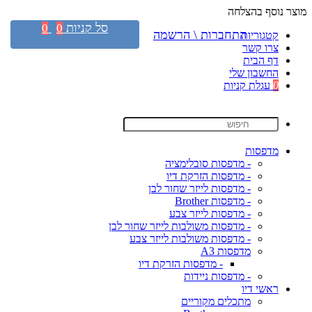
מוצר נוסף בהצלחה
סל קניות
0
0
התחברות \ הרשמה
קטגוריות
צרו קשר
דף הבית
החשבון שלי
0
עגלת קניות
מדפסות
- מדפסות סובלימציה
- מדפסות הזרקת דיו
- מדפסות לייזר שחור לבן
- מדפסות Brother
- מדפסות לייזר צבע
- מדפסות משולבות לייזר שחור לבן
- מדפסות משולבות לייזר צבע
מדפסות A3
- מדפסות הזרקת דיו
- מדפסות ניידות
ראשי דיו
מתכלים מקוריים