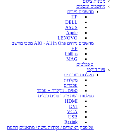
מכונות צילום
מחשבים ומסכים
מחשבים ניידים
HP
DELL
ASUS
Apple
LENOVO
מחשבים נייחים
AIO - All In One
מסכי מחשב
HP
Philips
MAG
טאבלטים
ציוד היקפי
מקלדות ועכברים
מקלדות
עכברים
סטים - מקלדת + עכבר
מצלמות רשת
מיקרופונים
כבלים
HDMI
DVI
VGA
USB
Razink
אל פסק
ראוטרים / נקודות גישה / מתאמים
תחנות