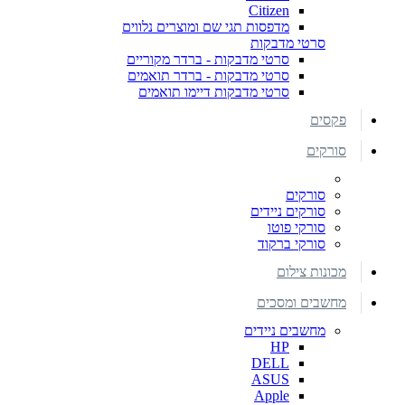
Citizen
מדפסות תגי שם ומוצרים נלווים
סרטי מדבקות
סרטי מדבקות - ברדר מקוריים
סרטי מדבקות - ברדר תואמים
סרטי מדבקות דיימו תואמים
פקסים
סורקים
סורקים
סורקים ניידים
סורקי פוטו
סורקי ברקוד
מכונות צילום
מחשבים ומסכים
מחשבים ניידים
HP
DELL
ASUS
Apple