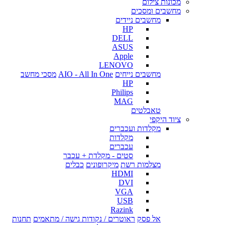
מכונות צילום
מחשבים ומסכים
מחשבים ניידים
HP
DELL
ASUS
Apple
LENOVO
מחשבים נייחים
AIO - All In One
מסכי מחשב
HP
Philips
MAG
טאבלטים
ציוד היקפי
מקלדות ועכברים
מקלדות
עכברים
סטים - מקלדת + עכבר
מצלמות רשת
מיקרופונים
כבלים
HDMI
DVI
VGA
USB
Razink
אל פסק
ראוטרים / נקודות גישה / מתאמים
תחנות