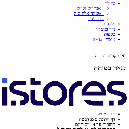
סלולר
- אביזרים נלווים
- טעינה אלחוטית
- מטענים
מגרסות
נייר ומוצריו
כספות
מוצרי Belkin
כאן הקנייה בטוחה
קנייה בטוחה
אתר מוצפן
דף התשלום מאובטח
החזרות עד 14 יום חינם