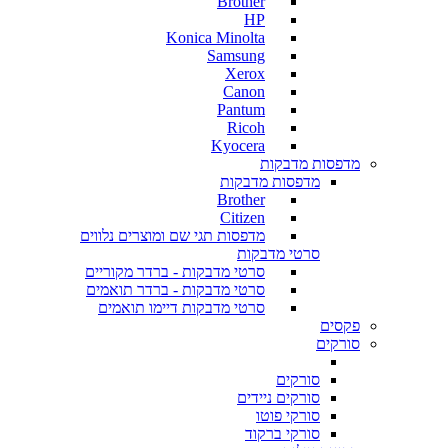
Brother
HP
Konica Minolta
Samsung
Xerox
Canon
Pantum
Ricoh
Kyocera
מדפסות מדבקות
מדפסות מדבקות
Brother
Citizen
מדפסות תגי שם ומוצרים נלווים
סרטי מדבקות
סרטי מדבקות - ברדר מקוריים
סרטי מדבקות - ברדר תואמים
סרטי מדבקות דיימו תואמים
פקסים
סורקים
סורקים
סורקים ניידים
סורקי פוטו
סורקי ברקוד