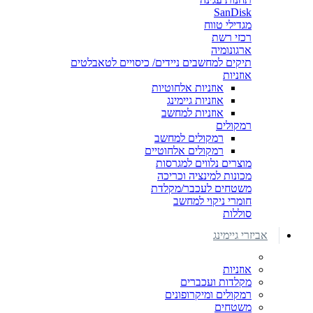
SanDisk
מגדילי טווח
רכזי רשת
ארגונומיה
תיקים למחשבים ניידים/ כיסויים לטאבלטים
אוזניות
אוזניות אלחוטיות
אוזניות גיימינג
אוזניות למחשב
רמקולים
רמקולים למחשב
רמקולים אלחוטיים
מוצרים נלווים למגרסות
מכונות למינציה וכריכה
משטחים לעכבר/מקלדת
חומרי ניקוי למחשב
סוללות
אביזרי גיימינג
אוזניות
מקלדות ועכברים
רמקולים ומיקרופונים
משטחים