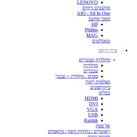
LENOVO
מחשבים נייחים
AIO - All In One
מסכי מחשב
HP
Philips
MAG
טאבלטים
ציוד היקפי
מקלדות ועכברים
מקלדות
עכברים
סטים - מקלדת + עכבר
מצלמות רשת
מיקרופונים
כבלים
HDMI
DVI
VGA
USB
Razink
אל פסק
ראוטרים / נקודות גישה / מתאמים
תחנות עגינה