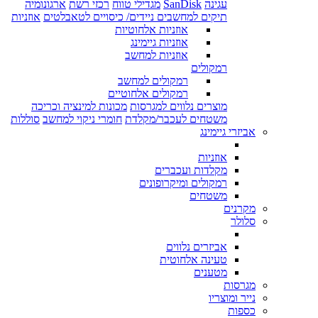
עגינה
SanDisk
מגדילי טווח
רכזי רשת
ארגונומיה
תיקים למחשבים ניידים/ כיסויים לטאבלטים
אוזניות
אוזניות אלחוטיות
אוזניות גיימינג
אוזניות למחשב
רמקולים
רמקולים למחשב
רמקולים אלחוטיים
מוצרים נלווים למגרסות
מכונות למינציה וכריכה
משטחים לעכבר/מקלדת
חומרי ניקוי למחשב
סוללות
אביזרי גיימינג
אוזניות
מקלדות ועכברים
רמקולים ומיקרופונים
משטחים
מקרנים
סלולר
אביזרים נלווים
טעינה אלחוטית
מטענים
מגרסות
נייר ומוצריו
כספות