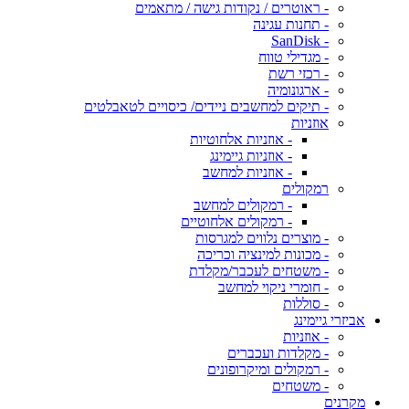
- ראוטרים / נקודות גישה / מתאמים
- תחנות עגינה
- SanDisk
- מגדילי טווח
- רכזי רשת
- ארגונומיה
- תיקים למחשבים ניידים/ כיסויים לטאבלטים
אוזניות
- אוזניות אלחוטיות
- אוזניות גיימינג
- אוזניות למחשב
רמקולים
- רמקולים למחשב
- רמקולים אלחוטיים
- מוצרים נלווים למגרסות
- מכונות למינציה וכריכה
- משטחים לעכבר/מקלדת
- חומרי ניקוי למחשב
- סוללות
אביזרי גיימינג
- אוזניות
- מקלדות ועכברים
- רמקולים ומיקרופונים
- משטחים
מקרנים