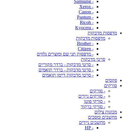
- Samsung
- Xerox
- Canon
- Pantum
- Ricoh
- Kyocera
מדפסות מדבקות
מדפסות מדבקות
- Brother
- Citizen
- מדפסות תגי שם ומוצרים נלווים
סרטי מדבקות
- סרטי מדבקות - ברדר מקוריים
- סרטי מדבקות - ברדר תואמים
- סרטי מדבקות דיימו תואמים
פקסים
סורקים
- סורקים
- סורקים ניידים
- סורקי פוטו
- סורקי ברקוד
מכונות צילום
מחשבים ומסכים
מחשבים ניידים
- HP