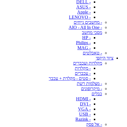
- DELL
- ASUS
- Apple
- LENOVO
- מחשבים נייחים
- AIO - All In One
מסכי מחשב
- HP
- Philips
- MAG
- טאבלטים
ציוד היקפי
מקלדות ועכברים
- מקלדות
- עכברים
- סטים - מקלדת + עכבר
- מצלמות רשת
- מיקרופונים
כבלים
- HDMI
- DVI
- VGA
- USB
- Razink
- אל פסק