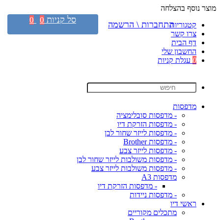
מוצר נוסף בהצלחה
סל קניות
0
0
התחברות \ הרשמה
קטגוריות
צרו קשר
דף הבית
החשבון שלי
0
עגלת קניות
מדפסות
- מדפסות סובלימציה
- מדפסות הזרקת דיו
- מדפסות לייזר שחור לבן
- מדפסות Brother
- מדפסות לייזר צבע
- מדפסות משולבות לייזר שחור לבן
- מדפסות משולבות לייזר צבע
מדפסות A3
- מדפסות הזרקת דיו
- מדפסות ניידות
ראשי דיו
מתכלים מקוריים