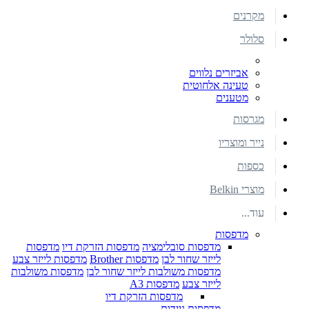
מקרנים
סלולר
אביזרים נלווים
טעינה אלחוטית
מטענים
מגרסות
נייר ומוצריו
כספות
מוצרי Belkin
עוד...
מדפסות
מדפסות סובלימציה
מדפסות הזרקת דיו
מדפסות
לייזר שחור לבן
מדפסות Brother
מדפסות לייזר צבע
מדפסות משולבות לייזר שחור לבן
מדפסות משולבות
לייזר צבע
מדפסות A3
מדפסות הזרקת דיו
מדפסות ניידות