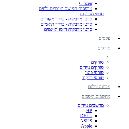
Citizen
מדפסות תגי שם ומוצרים נלווים
סרטי מדבקות
סרטי מדבקות - ברדר מקוריים
סרטי מדבקות - ברדר תואמים
סרטי מדבקות דיימו תואמים
פקסים
סורקים
סורקים
סורקים ניידים
סורקי פוטו
סורקי ברקוד
מכונות צילום
מחשבים ומסכים
מחשבים ניידים
HP
DELL
ASUS
Apple