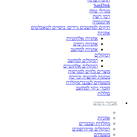
SanDisk
מגדילי טווח
רכזי רשת
ארגונומיה
תיקים למחשבים ניידים/ כיסויים לטאבלטים
אוזניות
אוזניות אלחוטיות
אוזניות גיימינג
אוזניות למחשב
רמקולים
רמקולים למחשב
רמקולים אלחוטיים
מוצרים נלווים למגרסות
מכונות למינציה וכריכה
משטחים לעכבר/מקלדת
חומרי ניקוי למחשב
סוללות
אביזרי גיימינג
אוזניות
מקלדות ועכברים
רמקולים ומיקרופונים
משטחים