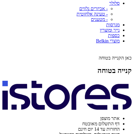
סלולר
- אביזרים נלווים
- טעינה אלחוטית
- מטענים
מגרסות
נייר ומוצריו
כספות
מוצרי Belkin
כאן הקנייה בטוחה
קנייה בטוחה
אתר מוצפן
דף התשלום מאובטח
החזרות עד 14 יום חינם