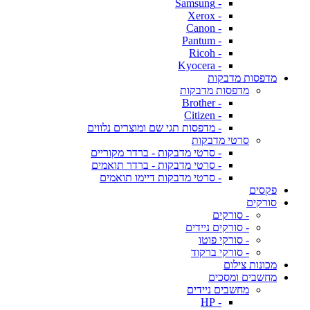
- Samsung
- Xerox
- Canon
- Pantum
- Ricoh
- Kyocera
מדפסות מדבקות
מדפסות מדבקות
- Brother
- Citizen
- מדפסות תגי שם ומוצרים נלווים
סרטי מדבקות
- סרטי מדבקות - ברדר מקוריים
- סרטי מדבקות - ברדר תואמים
- סרטי מדבקות דיימו תואמים
פקסים
סורקים
- סורקים
- סורקים ניידים
- סורקי פוטו
- סורקי ברקוד
מכונות צילום
מחשבים ומסכים
מחשבים ניידים
- HP