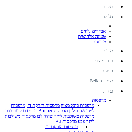
מקרנים
סלולר
אביזרים נלווים
טעינה אלחוטית
מטענים
מגרסות
נייר ומוצריו
כספות
מוצרי Belkin
עוד...
מדפסות
מדפסות סובלימציה
מדפסות הזרקת דיו
מדפסות
לייזר שחור לבן
מדפסות Brother
מדפסות לייזר צבע
מדפסות משולבות לייזר שחור לבן
מדפסות משולבות
לייזר צבע
מדפסות A3
מדפסות הזרקת דיו
מדפסות ניידות