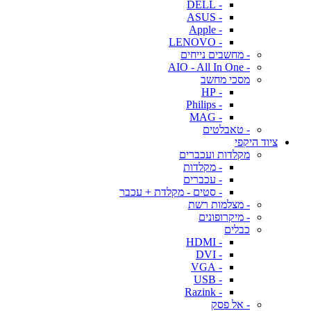
- DELL
- ASUS
- Apple
- LENOVO
- מחשבים נייחים
- AIO - All In One
מסכי מחשב
- HP
- Philips
- MAG
- טאבלטים
ציוד היקפי
מקלדות ועכברים
- מקלדות
- עכברים
- סטים - מקלדת + עכבר
- מצלמות רשת
- מיקרופונים
כבלים
- HDMI
- DVI
- VGA
- USB
- Razink
- אל פסק