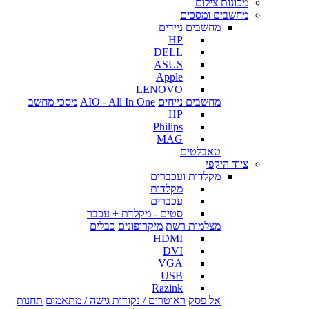
מכונות צילום
מחשבים ומסכים
מחשבים ניידים
HP
DELL
ASUS
Apple
LENOVO
מחשבים נייחים
AIO - All In One
מסכי מחשב
HP
Philips
MAG
טאבלטים
ציוד היקפי
מקלדות ועכברים
מקלדות
עכברים
סטים - מקלדת + עכבר
מצלמות רשת
מיקרופונים
כבלים
HDMI
DVI
VGA
USB
Razink
אל פסק
ראוטרים / נקודות גישה / מתאמים
תחנות