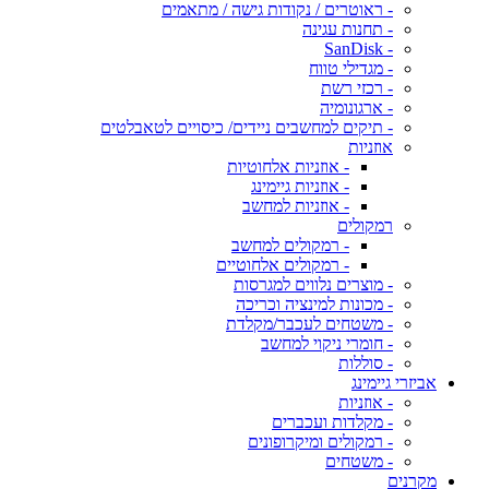
- ראוטרים / נקודות גישה / מתאמים
- תחנות עגינה
- SanDisk
- מגדילי טווח
- רכזי רשת
- ארגונומיה
- תיקים למחשבים ניידים/ כיסויים לטאבלטים
אוזניות
- אוזניות אלחוטיות
- אוזניות גיימינג
- אוזניות למחשב
רמקולים
- רמקולים למחשב
- רמקולים אלחוטיים
- מוצרים נלווים למגרסות
- מכונות למינציה וכריכה
- משטחים לעכבר/מקלדת
- חומרי ניקוי למחשב
- סוללות
אביזרי גיימינג
- אוזניות
- מקלדות ועכברים
- רמקולים ומיקרופונים
- משטחים
מקרנים