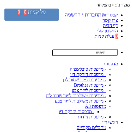
מוצר נוסף בהצלחה
סל קניות
0
0
התחברות \ הרשמה
קטגוריות
צרו קשר
דף הבית
החשבון שלי
0
עגלת קניות
מדפסות
- מדפסות סובלימציה
- מדפסות הזרקת דיו
- מדפסות לייזר שחור לבן
- מדפסות Brother
- מדפסות לייזר צבע
- מדפסות משולבות לייזר שחור לבן
- מדפסות משולבות לייזר צבע
מדפסות A3
- מדפסות הזרקת דיו
- מדפסות ניידות
ראשי דיו
מתכלים מקוריים