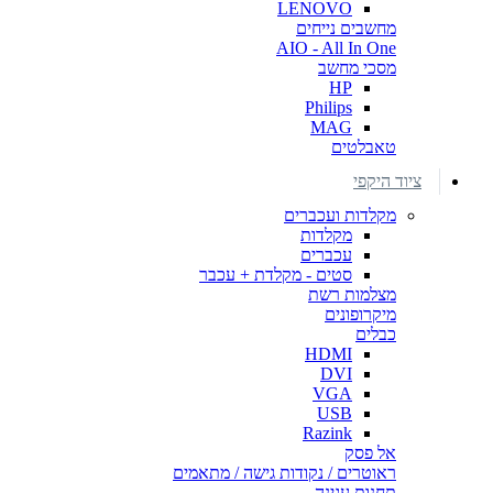
LENOVO
מחשבים נייחים
AIO - All In One
מסכי מחשב
HP
Philips
MAG
טאבלטים
ציוד היקפי
מקלדות ועכברים
מקלדות
עכברים
סטים - מקלדת + עכבר
מצלמות רשת
מיקרופונים
כבלים
HDMI
DVI
VGA
USB
Razink
אל פסק
ראוטרים / נקודות גישה / מתאמים
תחנות עגינה