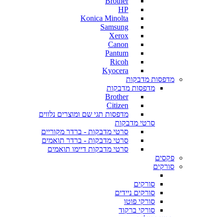
Brother
HP
Konica Minolta
Samsung
Xerox
Canon
Pantum
Ricoh
Kyocera
מדפסות מדבקות
מדפסות מדבקות
Brother
Citizen
מדפסות תגי שם ומוצרים נלווים
סרטי מדבקות
סרטי מדבקות - ברדר מקוריים
סרטי מדבקות - ברדר תואמים
סרטי מדבקות דיימו תואמים
פקסים
סורקים
סורקים
סורקים ניידים
סורקי פוטו
סורקי ברקוד