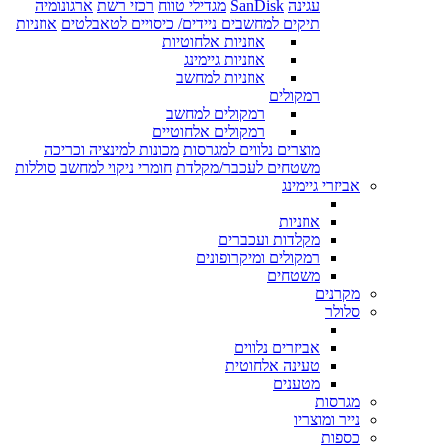
עגינה
SanDisk
מגדילי טווח
רכזי רשת
ארגונומיה
תיקים למחשבים ניידים/ כיסויים לטאבלטים
אוזניות
אוזניות אלחוטיות
אוזניות גיימינג
אוזניות למחשב
רמקולים
רמקולים למחשב
רמקולים אלחוטיים
מוצרים נלווים למגרסות
מכונות למינציה וכריכה
משטחים לעכבר/מקלדת
חומרי ניקוי למחשב
סוללות
אביזרי גיימינג
אוזניות
מקלדות ועכברים
רמקולים ומיקרופונים
משטחים
מקרנים
סלולר
אביזרים נלווים
טעינה אלחוטית
מטענים
מגרסות
נייר ומוצריו
כספות