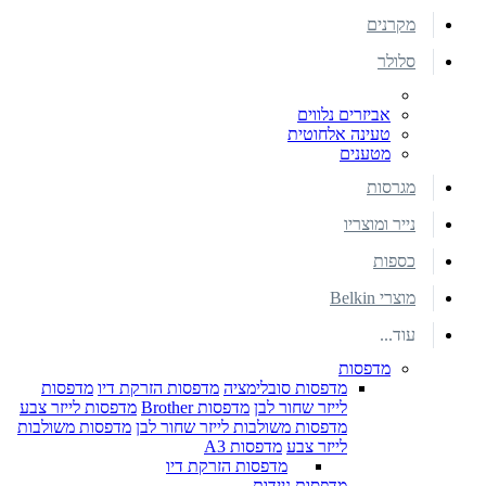
מקרנים
סלולר
אביזרים נלווים
טעינה אלחוטית
מטענים
מגרסות
נייר ומוצריו
כספות
מוצרי Belkin
עוד...
מדפסות
מדפסות סובלימציה
מדפסות הזרקת דיו
מדפסות
לייזר שחור לבן
מדפסות Brother
מדפסות לייזר צבע
מדפסות משולבות לייזר שחור לבן
מדפסות משולבות
לייזר צבע
מדפסות A3
מדפסות הזרקת דיו
מדפסות ניידות