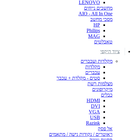
LENOVO
מחשבים נייחים
AIO - All In One
מסכי מחשב
HP
Philips
MAG
טאבלטים
ציוד היקפי
מקלדות ועכברים
מקלדות
עכברים
סטים - מקלדת + עכבר
מצלמות רשת
מיקרופונים
כבלים
HDMI
DVI
VGA
USB
Razink
אל פסק
ראוטרים / נקודות גישה / מתאמים
תחנות עגינה