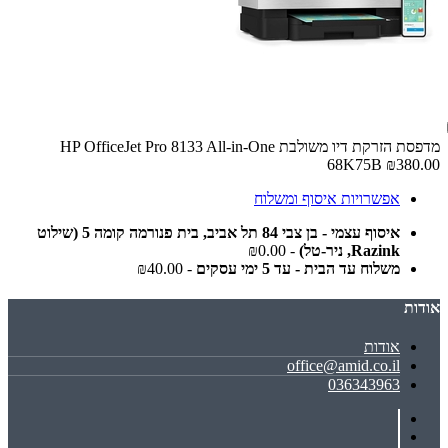
מדפסת ‏הזרקת דיו ‏משולבת HP OfficeJet Pro 8133 All-in-One
68K75B
₪380.00
אפשרויות איסוף ומשלוח
איסוף עצמי - בן צבי 84 תל אביב, בית פנורמה קומה 5 (שילוט
Razink, ניר-טל)
- ₪0.00
משלוח עד הבית - עד 5 ימי עסקים
- ₪40.00
אודות
אודות
office@amid.co.il
036343963