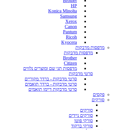
Brother
HP
Konica Minolta
Samsung
Xerox
Canon
Pantum
Ricoh
Kyocera
מדפסות מדבקות
מדפסות מדבקות
Brother
Citizen
מדפסות תגי שם ומוצרים נלווים
סרטי מדבקות
סרטי מדבקות - ברדר מקוריים
סרטי מדבקות - ברדר תואמים
סרטי מדבקות דיימו תואמים
פקסים
סורקים
סורקים
סורקים ניידים
סורקי פוטו
סורקי ברקוד