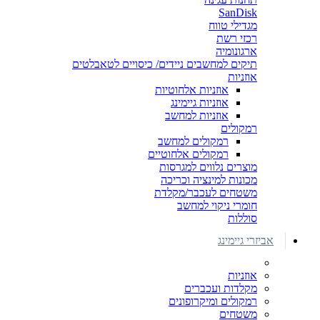
SanDisk
מגדילי טווח
רכזי רשת
ארגונומיה
תיקים למחשבים ניידים/ כיסויים לטאבלטים
אוזניות
אוזניות אלחוטיות
אוזניות גיימינג
אוזניות למחשב
רמקולים
רמקולים למחשב
רמקולים אלחוטיים
מוצרים נלווים למגרסות
מכונות למינציה וכריכה
משטחים לעכבר/מקלדת
חומרי ניקוי למחשב
סוללות
אביזרי גיימינג
אוזניות
מקלדות ועכברים
רמקולים ומיקרופונים
משטחים