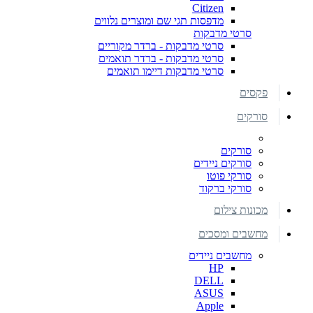
Citizen
מדפסות תגי שם ומוצרים נלווים
סרטי מדבקות
סרטי מדבקות - ברדר מקוריים
סרטי מדבקות - ברדר תואמים
סרטי מדבקות דיימו תואמים
פקסים
סורקים
סורקים
סורקים ניידים
סורקי פוטו
סורקי ברקוד
מכונות צילום
מחשבים ומסכים
מחשבים ניידים
HP
DELL
ASUS
Apple