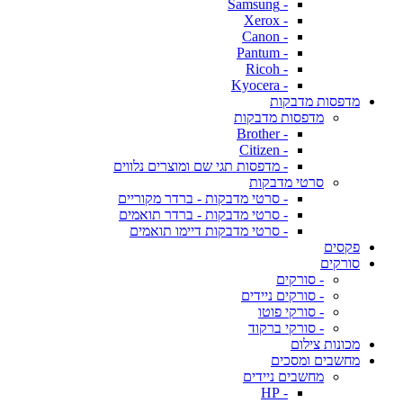
- Samsung
- Xerox
- Canon
- Pantum
- Ricoh
- Kyocera
מדפסות מדבקות
מדפסות מדבקות
- Brother
- Citizen
- מדפסות תגי שם ומוצרים נלווים
סרטי מדבקות
- סרטי מדבקות - ברדר מקוריים
- סרטי מדבקות - ברדר תואמים
- סרטי מדבקות דיימו תואמים
פקסים
סורקים
- סורקים
- סורקים ניידים
- סורקי פוטו
- סורקי ברקוד
מכונות צילום
מחשבים ומסכים
מחשבים ניידים
- HP