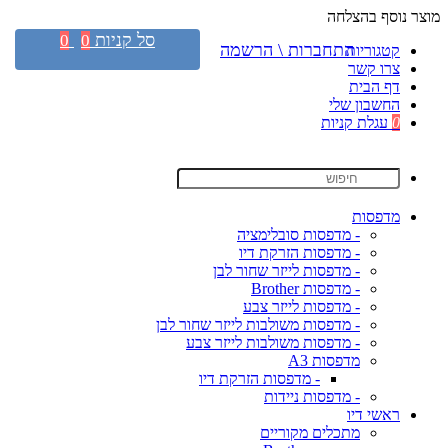
מוצר נוסף בהצלחה
סל קניות
0
0
התחברות \ הרשמה
קטגוריות
צרו קשר
דף הבית
החשבון שלי
0
עגלת קניות
מדפסות
- מדפסות סובלימציה
- מדפסות הזרקת דיו
- מדפסות לייזר שחור לבן
- מדפסות Brother
- מדפסות לייזר צבע
- מדפסות משולבות לייזר שחור לבן
- מדפסות משולבות לייזר צבע
מדפסות A3
- מדפסות הזרקת דיו
- מדפסות ניידות
ראשי דיו
מתכלים מקוריים