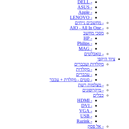
- DELL
- ASUS
- Apple
- LENOVO
- מחשבים נייחים
- AIO - All In One
מסכי מחשב
- HP
- Philips
- MAG
- טאבלטים
ציוד היקפי
מקלדות ועכברים
- מקלדות
- עכברים
- סטים - מקלדת + עכבר
- מצלמות רשת
- מיקרופונים
כבלים
- HDMI
- DVI
- VGA
- USB
- Razink
- אל פסק