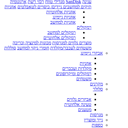
עגינה
SanDisk
מגדילי טווח
רכזי רשת
ארגונומיה
תיקים למחשבים ניידים/ כיסויים לטאבלטים
אוזניות
אוזניות אלחוטיות
אוזניות גיימינג
אוזניות למחשב
רמקולים
רמקולים למחשב
רמקולים אלחוטיים
מוצרים נלווים למגרסות
מכונות למינציה וכריכה
משטחים לעכבר/מקלדת
חומרי ניקוי למחשב
סוללות
אביזרי גיימינג
אוזניות
מקלדות ועכברים
רמקולים ומיקרופונים
משטחים
מקרנים
סלולר
אביזרים נלווים
טעינה אלחוטית
מטענים
מגרסות
נייר ומוצריו
כספות