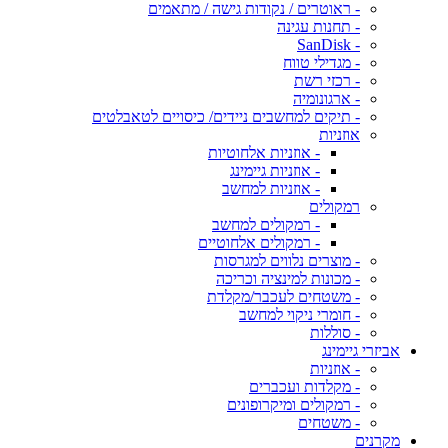
- ראוטרים / נקודות גישה / מתאמים
- תחנות עגינה
- SanDisk
- מגדילי טווח
- רכזי רשת
- ארגונומיה
- תיקים למחשבים ניידים/ כיסויים לטאבלטים
אוזניות
- אוזניות אלחוטיות
- אוזניות גיימינג
- אוזניות למחשב
רמקולים
- רמקולים למחשב
- רמקולים אלחוטיים
- מוצרים נלווים למגרסות
- מכונות למינציה וכריכה
- משטחים לעכבר/מקלדת
- חומרי ניקוי למחשב
- סוללות
אביזרי גיימינג
- אוזניות
- מקלדות ועכברים
- רמקולים ומיקרופונים
- משטחים
מקרנים