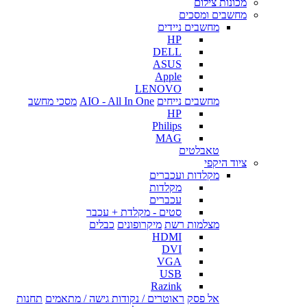
מכונות צילום
מחשבים ומסכים
מחשבים ניידים
HP
DELL
ASUS
Apple
LENOVO
מחשבים נייחים
AIO - All In One
מסכי מחשב
HP
Philips
MAG
טאבלטים
ציוד היקפי
מקלדות ועכברים
מקלדות
עכברים
סטים - מקלדת + עכבר
מצלמות רשת
מיקרופונים
כבלים
HDMI
DVI
VGA
USB
Razink
אל פסק
ראוטרים / נקודות גישה / מתאמים
תחנות