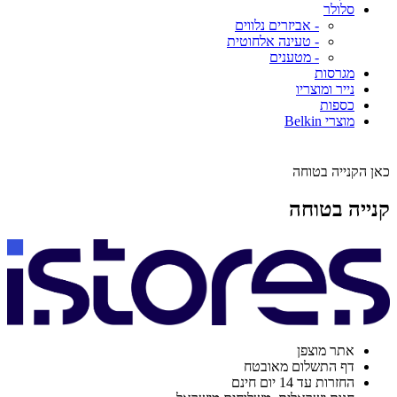
סלולר
- אביזרים נלווים
- טעינה אלחוטית
- מטענים
מגרסות
נייר ומוצריו
כספות
מוצרי Belkin
כאן הקנייה בטוחה
קנייה בטוחה
אתר מוצפן
דף התשלום מאובטח
החזרות עד 14 יום חינם