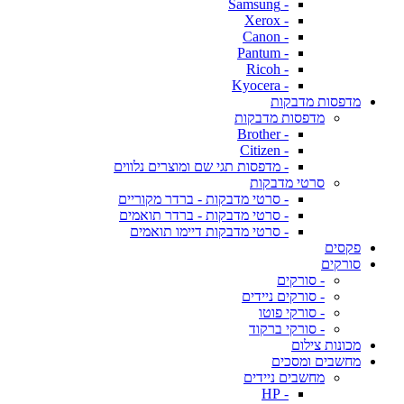
- Samsung
- Xerox
- Canon
- Pantum
- Ricoh
- Kyocera
מדפסות מדבקות
מדפסות מדבקות
- Brother
- Citizen
- מדפסות תגי שם ומוצרים נלווים
סרטי מדבקות
- סרטי מדבקות - ברדר מקוריים
- סרטי מדבקות - ברדר תואמים
- סרטי מדבקות דיימו תואמים
פקסים
סורקים
- סורקים
- סורקים ניידים
- סורקי פוטו
- סורקי ברקוד
מכונות צילום
מחשבים ומסכים
מחשבים ניידים
- HP