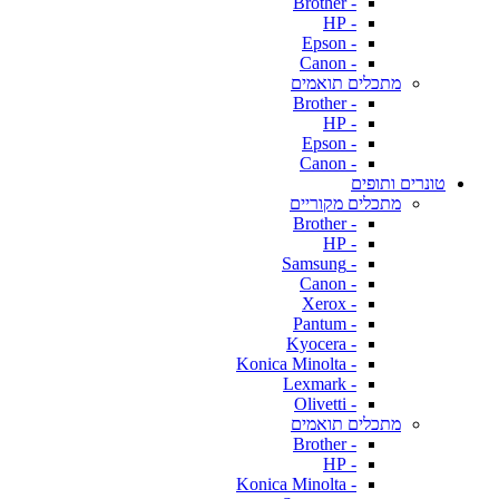
- Brother
- HP
- Epson
- Canon
מתכלים תואמים
- Brother
- HP
- Epson
- Canon
טונרים ותופים
מתכלים מקוריים
- Brother
- HP
- Samsung
- Canon
- Xerox
- Pantum
- Kyocera
- Konica Minolta
- Lexmark
- Olivetti
מתכלים תואמים
- Brother
- HP
- Konica Minolta