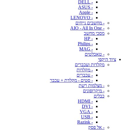
- DELL
- ASUS
- Apple
- LENOVO
- מחשבים נייחים
- AIO - All In One
מסכי מחשב
- HP
- Philips
- MAG
- טאבלטים
ציוד היקפי
מקלדות ועכברים
- מקלדות
- עכברים
- סטים - מקלדת + עכבר
- מצלמות רשת
- מיקרופונים
כבלים
- HDMI
- DVI
- VGA
- USB
- Razink
- אל פסק