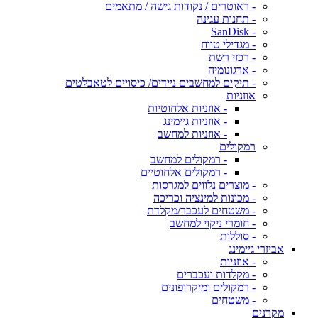
- ראוטרים / נקודות גישה / מתאמים
- תחנות עגינה
- SanDisk
- מגדילי טווח
- רכזי רשת
- ארגונומיה
- תיקים למחשבים ניידים/ כיסויים לטאבלטים
אוזניות
- אוזניות אלחוטיות
- אוזניות גיימינג
- אוזניות למחשב
רמקולים
- רמקולים למחשב
- רמקולים אלחוטיים
- מוצרים נלווים למגרסות
- מכונות למינציה וכריכה
- משטחים לעכבר/מקלדת
- חומרי ניקוי למחשב
- סוללות
אביזרי גיימינג
- אוזניות
- מקלדות ועכברים
- רמקולים ומיקרופונים
- משטחים
מקרנים