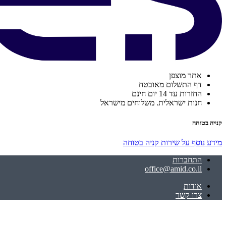
אתר מוצפן
דף התשלום מאובטח
החזרות עד 14 יום חינם
חנות ישראלית. משלוחים מישראל
קנייה בטוחה
מידע נוסף על שירות קניה בטוחה
התחברות
office@amid.co.il
אודות
צרו קשר