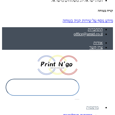
חנות ישראלית. משלוחים מישראל
קנייה בטוחה
מידע נוסף על שירות קניה בטוחה
התחברות
office@amid.co.il
אודות
צרו קשר
מדפסות