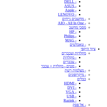
- DELL
- ASUS
- Apple
- LENOVO
- מחשבים נייחים
- AIO - All In One
מסכי מחשב
- HP
- Philips
- MAG
- טאבלטים
ציוד היקפי
מקלדות ועכברים
- מקלדות
- עכברים
- סטים - מקלדת + עכבר
- מצלמות רשת
- מיקרופונים
כבלים
- HDMI
- DVI
- VGA
- USB
- Razink
- אל פסק