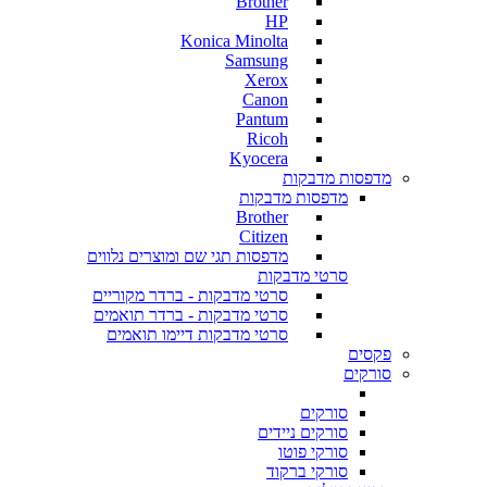
Brother
HP
Konica Minolta
Samsung
Xerox
Canon
Pantum
Ricoh
Kyocera
מדפסות מדבקות
מדפסות מדבקות
Brother
Citizen
מדפסות תגי שם ומוצרים נלווים
סרטי מדבקות
סרטי מדבקות - ברדר מקוריים
סרטי מדבקות - ברדר תואמים
סרטי מדבקות דיימו תואמים
פקסים
סורקים
סורקים
סורקים ניידים
סורקי פוטו
סורקי ברקוד