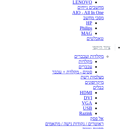
LENOVO
מחשבים נייחים
AIO - All In One
מסכי מחשב
HP
Philips
MAG
טאבלטים
ציוד היקפי
מקלדות ועכברים
מקלדות
עכברים
סטים - מקלדת + עכבר
מצלמות רשת
מיקרופונים
כבלים
HDMI
DVI
VGA
USB
Razink
אל פסק
ראוטרים / נקודות גישה / מתאמים
תחנות עגינה