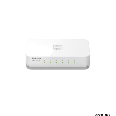
₪30.00