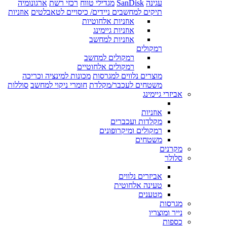
עגינה
SanDisk
מגדילי טווח
רכזי רשת
ארגונומיה
תיקים למחשבים ניידים/ כיסויים לטאבלטים
אוזניות
אוזניות אלחוטיות
אוזניות גיימינג
אוזניות למחשב
רמקולים
רמקולים למחשב
רמקולים אלחוטיים
מוצרים נלווים למגרסות
מכונות למינציה וכריכה
משטחים לעכבר/מקלדת
חומרי ניקוי למחשב
סוללות
אביזרי גיימינג
אוזניות
מקלדות ועכברים
רמקולים ומיקרופונים
משטחים
מקרנים
סלולר
אביזרים נלווים
טעינה אלחוטית
מטענים
מגרסות
נייר ומוצריו
כספות