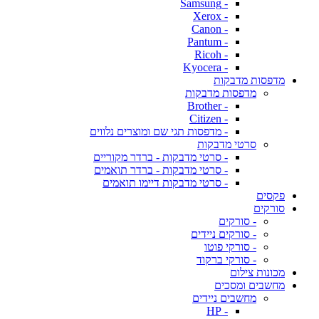
- Samsung
- Xerox
- Canon
- Pantum
- Ricoh
- Kyocera
מדפסות מדבקות
מדפסות מדבקות
- Brother
- Citizen
- מדפסות תגי שם ומוצרים נלווים
סרטי מדבקות
- סרטי מדבקות - ברדר מקוריים
- סרטי מדבקות - ברדר תואמים
- סרטי מדבקות דיימו תואמים
פקסים
סורקים
- סורקים
- סורקים ניידים
- סורקי פוטו
- סורקי ברקוד
מכונות צילום
מחשבים ומסכים
מחשבים ניידים
- HP