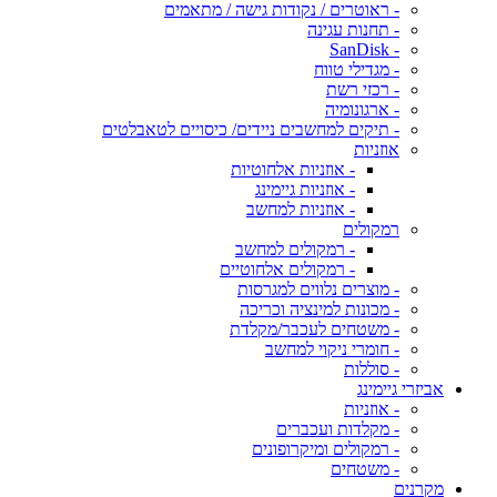
- ראוטרים / נקודות גישה / מתאמים
- תחנות עגינה
- SanDisk
- מגדילי טווח
- רכזי רשת
- ארגונומיה
- תיקים למחשבים ניידים/ כיסויים לטאבלטים
אוזניות
- אוזניות אלחוטיות
- אוזניות גיימינג
- אוזניות למחשב
רמקולים
- רמקולים למחשב
- רמקולים אלחוטיים
- מוצרים נלווים למגרסות
- מכונות למינציה וכריכה
- משטחים לעכבר/מקלדת
- חומרי ניקוי למחשב
- סוללות
אביזרי גיימינג
- אוזניות
- מקלדות ועכברים
- רמקולים ומיקרופונים
- משטחים
מקרנים