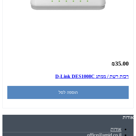
₪35.00
רכזת רשת / ממתג D-Link DES1008C
הוספה לסל
אודות
אודות
office@amid.co.il