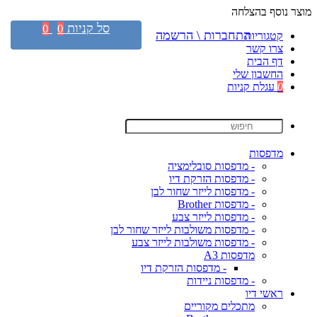
מוצר נוסף בהצלחה
סל קניות
0
0
התחברות \ הרשמה
קטגוריות
צרו קשר
דף הבית
החשבון שלי
0
עגלת קניות
מדפסות
- מדפסות סובלימציה
- מדפסות הזרקת דיו
- מדפסות לייזר שחור לבן
- מדפסות Brother
- מדפסות לייזר צבע
- מדפסות משולבות לייזר שחור לבן
- מדפסות משולבות לייזר צבע
מדפסות A3
- מדפסות הזרקת דיו
- מדפסות ניידות
ראשי דיו
מתכלים מקוריים