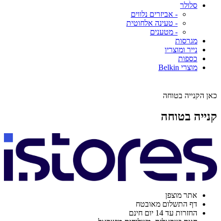
סלולר
- אביזרים נלווים
- טעינה אלחוטית
- מטענים
מגרסות
נייר ומוצריו
כספות
מוצרי Belkin
כאן הקנייה בטוחה
קנייה בטוחה
אתר מוצפן
דף התשלום מאובטח
החזרות עד 14 יום חינם