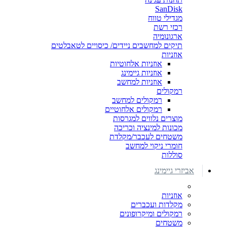
SanDisk
מגדילי טווח
רכזי רשת
ארגונומיה
תיקים למחשבים ניידים/ כיסויים לטאבלטים
אוזניות
אוזניות אלחוטיות
אוזניות גיימינג
אוזניות למחשב
רמקולים
רמקולים למחשב
רמקולים אלחוטיים
מוצרים נלווים למגרסות
מכונות למינציה וכריכה
משטחים לעכבר/מקלדת
חומרי ניקוי למחשב
סוללות
אביזרי גיימינג
אוזניות
מקלדות ועכברים
רמקולים ומיקרופונים
משטחים