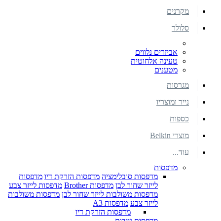
מקרנים
סלולר
אביזרים נלווים
טעינה אלחוטית
מטענים
מגרסות
נייר ומוצריו
כספות
מוצרי Belkin
עוד...
מדפסות
מדפסות סובלימציה
מדפסות הזרקת דיו
מדפסות
לייזר שחור לבן
מדפסות Brother
מדפסות לייזר צבע
מדפסות משולבות לייזר שחור לבן
מדפסות משולבות
לייזר צבע
מדפסות A3
מדפסות הזרקת דיו
מדפסות ניידות