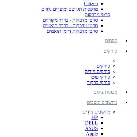
Citizen
מדפסות תגי שם ומוצרים נלווים
סרטי מדבקות
סרטי מדבקות - ברדר מקוריים
סרטי מדבקות - ברדר תואמים
סרטי מדבקות דיימו תואמים
פקסים
סורקים
סורקים
סורקים ניידים
סורקי פוטו
סורקי ברקוד
מכונות צילום
מחשבים ומסכים
מחשבים ניידים
HP
DELL
ASUS
Apple