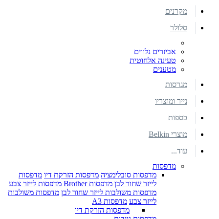
מקרנים
סלולר
אביזרים נלווים
טעינה אלחוטית
מטענים
מגרסות
נייר ומוצריו
כספות
מוצרי Belkin
עוד...
מדפסות
מדפסות סובלימציה
מדפסות הזרקת דיו
מדפסות
לייזר שחור לבן
מדפסות Brother
מדפסות לייזר צבע
מדפסות משולבות לייזר שחור לבן
מדפסות משולבות
לייזר צבע
מדפסות A3
מדפסות הזרקת דיו
מדפסות ניידות