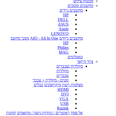
מכונות צילום
מחשבים ומסכים
מחשבים ניידים
HP
DELL
ASUS
Apple
LENOVO
מחשבים נייחים
AIO - All In One
מסכי מחשב
HP
Philips
MAG
טאבלטים
ציוד היקפי
מקלדות ועכברים
מקלדות
עכברים
סטים - מקלדת + עכבר
מצלמות רשת
מיקרופונים
כבלים
HDMI
DVI
VGA
USB
Razink
אל פסק
ראוטרים / נקודות גישה / מתאמים
תחנות