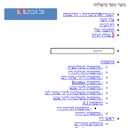
מוצר נוסף בהצלחה
סל קניות
0
0
התחברות \ הרשמה
קטגוריות
צרו קשר
דף הבית
החשבון שלי
0
עגלת קניות
מדפסות
- מדפסות סובלימציה
- מדפסות הזרקת דיו
- מדפסות לייזר שחור לבן
- מדפסות Brother
- מדפסות לייזר צבע
- מדפסות משולבות לייזר שחור לבן
- מדפסות משולבות לייזר צבע
מדפסות A3
- מדפסות הזרקת דיו
- מדפסות ניידות
ראשי דיו
מתכלים מקוריים