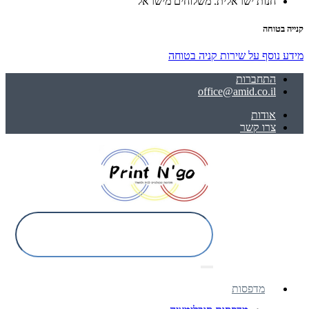
חנות ישראלית. משלוחים מישראל
קנייה בטוחה
מידע נוסף על שירות קניה בטוחה
התחברות
office@amid.co.il
אודות
צרו קשר
מדפסות