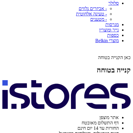
סלולר
- אביזרים נלווים
- טעינה אלחוטית
- מטענים
מגרסות
נייר ומוצריו
כספות
מוצרי Belkin
כאן הקנייה בטוחה
קנייה בטוחה
אתר מוצפן
דף התשלום מאובטח
החזרות עד 14 יום חינם