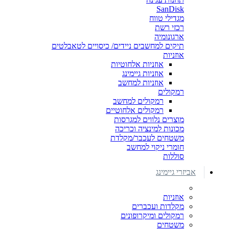
SanDisk
מגדילי טווח
רכזי רשת
ארגונומיה
תיקים למחשבים ניידים/ כיסויים לטאבלטים
אוזניות
אוזניות אלחוטיות
אוזניות גיימינג
אוזניות למחשב
רמקולים
רמקולים למחשב
רמקולים אלחוטיים
מוצרים נלווים למגרסות
מכונות למינציה וכריכה
משטחים לעכבר/מקלדת
חומרי ניקוי למחשב
סוללות
אביזרי גיימינג
אוזניות
מקלדות ועכברים
רמקולים ומיקרופונים
משטחים