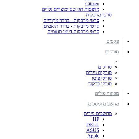
Citizen
מדפסות תגי שם ומוצרים נלווים
סרטי מדבקות
סרטי מדבקות - ברדר מקוריים
סרטי מדבקות - ברדר תואמים
סרטי מדבקות דיימו תואמים
פקסים
סורקים
סורקים
סורקים ניידים
סורקי פוטו
סורקי ברקוד
מכונות צילום
מחשבים ומסכים
מחשבים ניידים
HP
DELL
ASUS
Apple