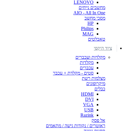
LENOVO
מחשבים נייחים
AIO - All In One
מסכי מחשב
HP
Philips
MAG
טאבלטים
ציוד היקפי
מקלדות ועכברים
מקלדות
עכברים
סטים - מקלדת + עכבר
מצלמות רשת
מיקרופונים
כבלים
HDMI
DVI
VGA
USB
Razink
אל פסק
ראוטרים / נקודות גישה / מתאמים
תחנות עגינה