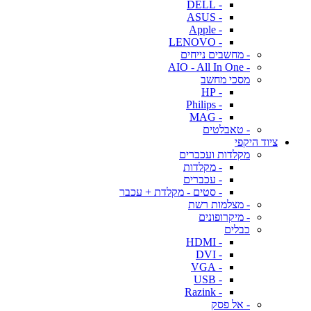
- DELL
- ASUS
- Apple
- LENOVO
- מחשבים נייחים
- AIO - All In One
מסכי מחשב
- HP
- Philips
- MAG
- טאבלטים
ציוד היקפי
מקלדות ועכברים
- מקלדות
- עכברים
- סטים - מקלדת + עכבר
- מצלמות רשת
- מיקרופונים
כבלים
- HDMI
- DVI
- VGA
- USB
- Razink
- אל פסק