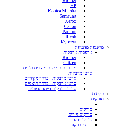
Brother
HP
Konica Minolta
Samsung
Xerox
Canon
Pantum
Ricoh
Kyocera
מדפסות מדבקות
מדפסות מדבקות
Brother
Citizen
מדפסות תגי שם ומוצרים נלווים
סרטי מדבקות
סרטי מדבקות - ברדר מקוריים
סרטי מדבקות - ברדר תואמים
סרטי מדבקות דיימו תואמים
פקסים
סורקים
סורקים
סורקים ניידים
סורקי פוטו
סורקי ברקוד