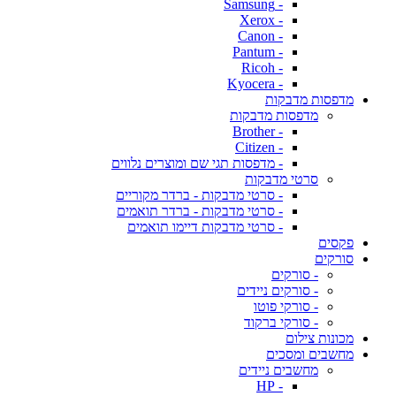
- Samsung
- Xerox
- Canon
- Pantum
- Ricoh
- Kyocera
מדפסות מדבקות
מדפסות מדבקות
- Brother
- Citizen
- מדפסות תגי שם ומוצרים נלווים
סרטי מדבקות
- סרטי מדבקות - ברדר מקוריים
- סרטי מדבקות - ברדר תואמים
- סרטי מדבקות דיימו תואמים
פקסים
סורקים
- סורקים
- סורקים ניידים
- סורקי פוטו
- סורקי ברקוד
מכונות צילום
מחשבים ומסכים
מחשבים ניידים
- HP