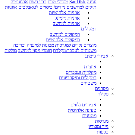
עגינה
SanDisk
מגדילי טווח
רכזי רשת
ארגונומיה
תיקים למחשבים ניידים/ כיסויים לטאבלטים
אוזניות
אוזניות אלחוטיות
אוזניות גיימינג
אוזניות למחשב
רמקולים
רמקולים למחשב
רמקולים אלחוטיים
מוצרים נלווים למגרסות
מכונות למינציה וכריכה
משטחים לעכבר/מקלדת
חומרי ניקוי למחשב
סוללות
אביזרי גיימינג
אוזניות
מקלדות ועכברים
רמקולים ומיקרופונים
משטחים
מקרנים
סלולר
אביזרים נלווים
טעינה אלחוטית
מטענים
מגרסות
נייר ומוצריו
כספות