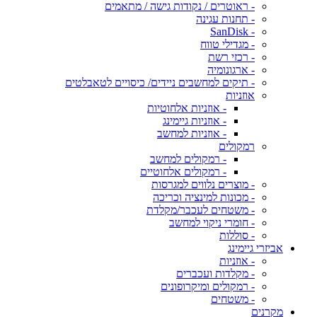
- ראוטרים / נקודות גישה / מתאמים
- תחנות עגינה
- SanDisk
- מגדילי טווח
- רכזי רשת
- ארגונומיה
- תיקים למחשבים ניידים/ כיסויים לטאבלטים
אוזניות
- אוזניות אלחוטיות
- אוזניות גיימינג
- אוזניות למחשב
רמקולים
- רמקולים למחשב
- רמקולים אלחוטיים
- מוצרים נלווים למגרסות
- מכונות למינציה וכריכה
- משטחים לעכבר/מקלדת
- חומרי ניקוי למחשב
- סוללות
אביזרי גיימינג
- אוזניות
- מקלדות ועכברים
- רמקולים ומיקרופונים
- משטחים
מקרנים