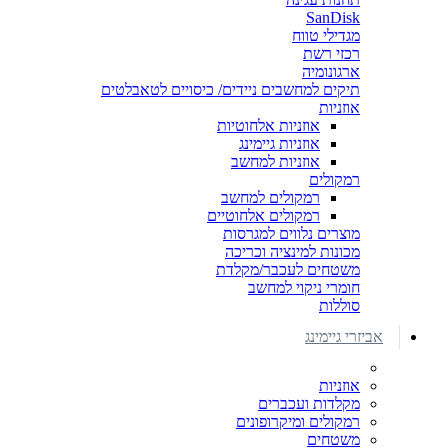
SanDisk
מגדילי טווח
רכזי רשת
ארגונומיה
תיקים למחשבים ניידים/ כיסויים לטאבלטים
אוזניות
אוזניות אלחוטיות
אוזניות גיימינג
אוזניות למחשב
רמקולים
רמקולים למחשב
רמקולים אלחוטיים
מוצרים נלווים למגרסות
מכונות למינציה וכריכה
משטחים לעכבר/מקלדת
חומרי ניקוי למחשב
סוללות
אביזרי גיימינג
אוזניות
מקלדות ועכברים
רמקולים ומיקרופונים
משטחים