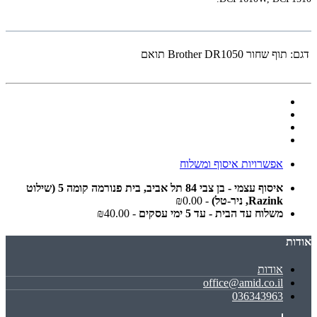
דגם:
‏תוף ‏שחור Brother DR1050 תואם
אפשרויות איסוף ומשלוח
איסוף עצמי - בן צבי 84 תל אביב, בית פנורמה קומה 5 (שילוט
Razink, ניר-טל)
- ₪0.00
משלוח עד הבית - עד 5 ימי עסקים
- ₪40.00
אודות
אודות
office@amid.co.il
036343963