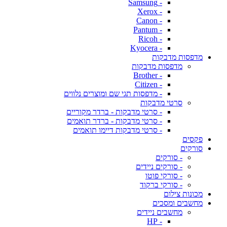
- Samsung
- Xerox
- Canon
- Pantum
- Ricoh
- Kyocera
מדפסות מדבקות
מדפסות מדבקות
- Brother
- Citizen
- מדפסות תגי שם ומוצרים נלווים
סרטי מדבקות
- סרטי מדבקות - ברדר מקוריים
- סרטי מדבקות - ברדר תואמים
- סרטי מדבקות דיימו תואמים
פקסים
סורקים
- סורקים
- סורקים ניידים
- סורקי פוטו
- סורקי ברקוד
מכונות צילום
מחשבים ומסכים
מחשבים ניידים
- HP