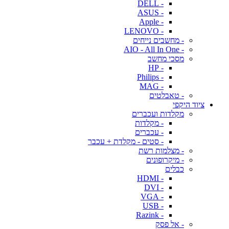
- DELL
- ASUS
- Apple
- LENOVO
- מחשבים נייחים
- AIO - All In One
מסכי מחשב
- HP
- Philips
- MAG
- טאבלטים
ציוד היקפי
מקלדות ועכברים
- מקלדות
- עכברים
- סטים - מקלדת + עכבר
- מצלמות רשת
- מיקרופונים
כבלים
- HDMI
- DVI
- VGA
- USB
- Razink
- אל פסק