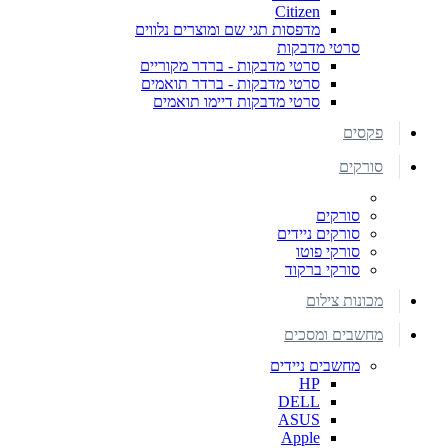
Citizen
מדפסות תגי שם ומוצרים נלווים
סרטי מדבקות
סרטי מדבקות - ברדר מקוריים
סרטי מדבקות - ברדר תואמים
סרטי מדבקות דיימו תואמים
פקסים
סורקים
סורקים
סורקים ניידים
סורקי פוטו
סורקי ברקוד
מכונות צילום
מחשבים ומסכים
מחשבים ניידים
HP
DELL
ASUS
Apple