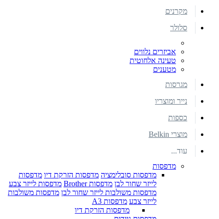
מקרנים
סלולר
אביזרים נלווים
טעינה אלחוטית
מטענים
מגרסות
נייר ומוצריו
כספות
מוצרי Belkin
עוד...
מדפסות
מדפסות סובלימציה
מדפסות הזרקת דיו
מדפסות
לייזר שחור לבן
מדפסות Brother
מדפסות לייזר צבע
מדפסות משולבות לייזר שחור לבן
מדפסות משולבות
לייזר צבע
מדפסות A3
מדפסות הזרקת דיו
מדפסות ניידות