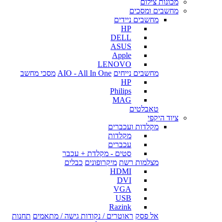
מכונות צילום
מחשבים ומסכים
מחשבים ניידים
HP
DELL
ASUS
Apple
LENOVO
מחשבים נייחים
AIO - All In One
מסכי מחשב
HP
Philips
MAG
טאבלטים
ציוד היקפי
מקלדות ועכברים
מקלדות
עכברים
סטים - מקלדת + עכבר
מצלמות רשת
מיקרופונים
כבלים
HDMI
DVI
VGA
USB
Razink
אל פסק
ראוטרים / נקודות גישה / מתאמים
תחנות