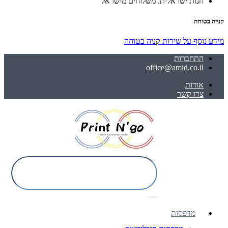
חנות ישראלית. משלוחים מישראל
קנייה בטוחה
מידע נוסף על שירות קניה בטוחה
התחברות
office@amid.co.il
אודות
צרו קשר
מדפסות