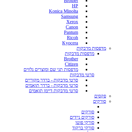
Brother
HP
Konica Minolta
Samsung
Xerox
Canon
Pantum
Ricoh
Kyocera
מדפסות מדבקות
מדפסות מדבקות
Brother
Citizen
מדפסות תגי שם ומוצרים נלווים
סרטי מדבקות
סרטי מדבקות - ברדר מקוריים
סרטי מדבקות - ברדר תואמים
סרטי מדבקות דיימו תואמים
פקסים
סורקים
סורקים
סורקים ניידים
סורקי פוטו
סורקי ברקוד