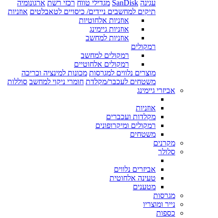
עגינה
SanDisk
מגדילי טווח
רכזי רשת
ארגונומיה
תיקים למחשבים ניידים/ כיסויים לטאבלטים
אוזניות
אוזניות אלחוטיות
אוזניות גיימינג
אוזניות למחשב
רמקולים
רמקולים למחשב
רמקולים אלחוטיים
מוצרים נלווים למגרסות
מכונות למינציה וכריכה
משטחים לעכבר/מקלדת
חומרי ניקוי למחשב
סוללות
אביזרי גיימינג
אוזניות
מקלדות ועכברים
רמקולים ומיקרופונים
משטחים
מקרנים
סלולר
אביזרים נלווים
טעינה אלחוטית
מטענים
מגרסות
נייר ומוצריו
כספות