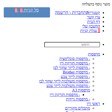
מוצר נוסף בהצלחה
סל קניות
0
0
התחברות \ הרשמה
קטגוריות
צרו קשר
דף הבית
החשבון שלי
0
עגלת קניות
מדפסות
- מדפסות סובלימציה
- מדפסות הזרקת דיו
- מדפסות לייזר שחור לבן
- מדפסות Brother
- מדפסות לייזר צבע
- מדפסות משולבות לייזר שחור לבן
- מדפסות משולבות לייזר צבע
מדפסות A3
- מדפסות הזרקת דיו
- מדפסות ניידות
ראשי דיו
מתכלים מקוריים