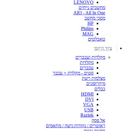
LENOVO
מחשבים נייחים
AIO - All In One
מסכי מחשב
HP
Philips
MAG
טאבלטים
ציוד היקפי
מקלדות ועכברים
מקלדות
עכברים
סטים - מקלדת + עכבר
מצלמות רשת
מיקרופונים
כבלים
HDMI
DVI
VGA
USB
Razink
אל פסק
ראוטרים / נקודות גישה / מתאמים
תחנות עגינה