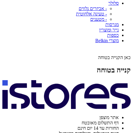
סלולר
- אביזרים נלווים
- טעינה אלחוטית
- מטענים
מגרסות
נייר ומוצריו
כספות
מוצרי Belkin
כאן הקנייה בטוחה
קנייה בטוחה
אתר מוצפן
דף התשלום מאובטח
החזרות עד 14 יום חינם