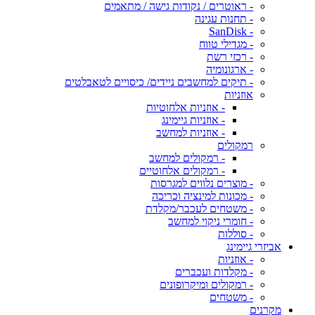
- ראוטרים / נקודות גישה / מתאמים
- תחנות עגינה
- SanDisk
- מגדילי טווח
- רכזי רשת
- ארגונומיה
- תיקים למחשבים ניידים/ כיסויים לטאבלטים
אוזניות
- אוזניות אלחוטיות
- אוזניות גיימינג
- אוזניות למחשב
רמקולים
- רמקולים למחשב
- רמקולים אלחוטיים
- מוצרים נלווים למגרסות
- מכונות למינציה וכריכה
- משטחים לעכבר/מקלדת
- חומרי ניקוי למחשב
- סוללות
אביזרי גיימינג
- אוזניות
- מקלדות ועכברים
- רמקולים ומיקרופונים
- משטחים
מקרנים