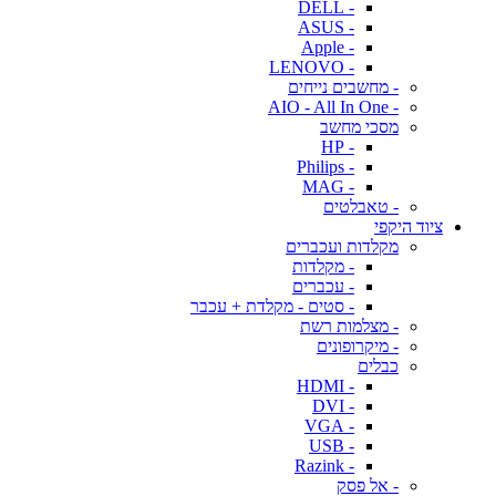
- DELL
- ASUS
- Apple
- LENOVO
- מחשבים נייחים
- AIO - All In One
מסכי מחשב
- HP
- Philips
- MAG
- טאבלטים
ציוד היקפי
מקלדות ועכברים
- מקלדות
- עכברים
- סטים - מקלדת + עכבר
- מצלמות רשת
- מיקרופונים
כבלים
- HDMI
- DVI
- VGA
- USB
- Razink
- אל פסק