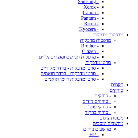
- Samsung
- Xerox
- Canon
- Pantum
- Ricoh
- Kyocera
מדפסות מדבקות
מדפסות מדבקות
- Brother
- Citizen
- מדפסות תגי שם ומוצרים נלווים
סרטי מדבקות
- סרטי מדבקות - ברדר מקוריים
- סרטי מדבקות - ברדר תואמים
- סרטי מדבקות דיימו תואמים
פקסים
סורקים
- סורקים
- סורקים ניידים
- סורקי פוטו
- סורקי ברקוד
מכונות צילום
מחשבים ומסכים
מחשבים ניידים
- HP