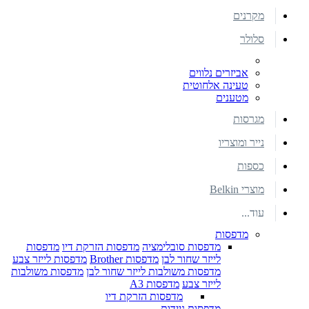
מקרנים
סלולר
אביזרים נלווים
טעינה אלחוטית
מטענים
מגרסות
נייר ומוצריו
כספות
מוצרי Belkin
עוד...
מדפסות
מדפסות סובלימציה
מדפסות הזרקת דיו
מדפסות
לייזר שחור לבן
מדפסות Brother
מדפסות לייזר צבע
מדפסות משולבות לייזר שחור לבן
מדפסות משולבות
לייזר צבע
מדפסות A3
מדפסות הזרקת דיו
מדפסות ניידות