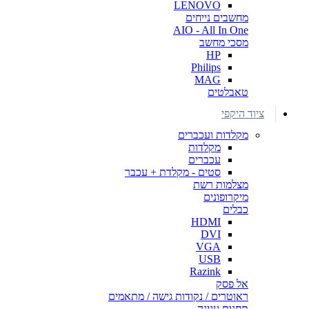
LENOVO
מחשבים נייחים
AIO - All In One
מסכי מחשב
HP
Philips
MAG
טאבלטים
ציוד היקפי
מקלדות ועכברים
מקלדות
עכברים
סטים - מקלדת + עכבר
מצלמות רשת
מיקרופונים
כבלים
HDMI
DVI
VGA
USB
Razink
אל פסק
ראוטרים / נקודות גישה / מתאמים
תחנות עגינה