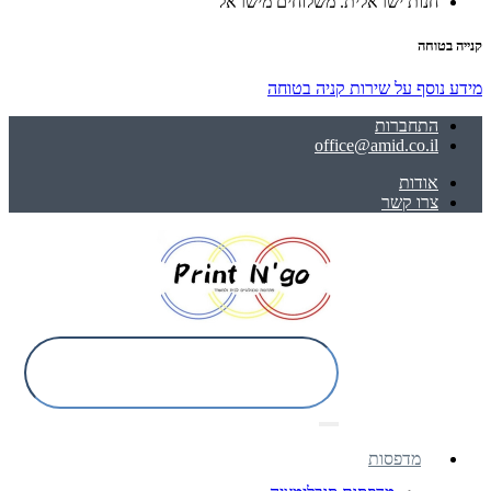
חנות ישראלית. משלוחים מישראל
קנייה בטוחה
מידע נוסף על שירות קניה בטוחה
התחברות
office@amid.co.il
אודות
צרו קשר
מדפסות