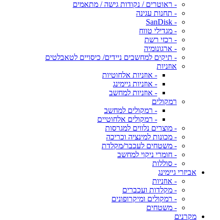
- ראוטרים / נקודות גישה / מתאמים
- תחנות עגינה
- SanDisk
- מגדילי טווח
- רכזי רשת
- ארגונומיה
- תיקים למחשבים ניידים/ כיסויים לטאבלטים
אוזניות
- אוזניות אלחוטיות
- אוזניות גיימינג
- אוזניות למחשב
רמקולים
- רמקולים למחשב
- רמקולים אלחוטיים
- מוצרים נלווים למגרסות
- מכונות למינציה וכריכה
- משטחים לעכבר/מקלדת
- חומרי ניקוי למחשב
- סוללות
אביזרי גיימינג
- אוזניות
- מקלדות ועכברים
- רמקולים ומיקרופונים
- משטחים
מקרנים