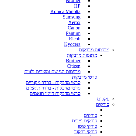
Brother
HP
Konica Minolta
Samsung
Xerox
Canon
Pantum
Ricoh
Kyocera
מדפסות מדבקות
מדפסות מדבקות
Brother
Citizen
מדפסות תגי שם ומוצרים נלווים
סרטי מדבקות
סרטי מדבקות - ברדר מקוריים
סרטי מדבקות - ברדר תואמים
סרטי מדבקות דיימו תואמים
פקסים
סורקים
סורקים
סורקים ניידים
סורקי פוטו
סורקי ברקוד