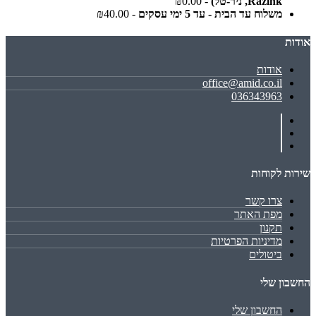
Razink, ניר-טל)
- ₪0.00
משלוח עד הבית - עד 5 ימי עסקים
- ₪40.00
אודות
אודות
office@amid.co.il
036343963
שירות לקוחות
צרו קשר
מפת האתר
תקנון
מדיניות הפרטיות
ביטולים
החשבון שלי
החשבון שלי