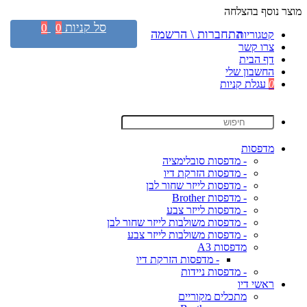
מוצר נוסף בהצלחה
סל קניות
0
0
התחברות \ הרשמה
קטגוריות
צרו קשר
דף הבית
החשבון שלי
0
עגלת קניות
מדפסות
- מדפסות סובלימציה
- מדפסות הזרקת דיו
- מדפסות לייזר שחור לבן
- מדפסות Brother
- מדפסות לייזר צבע
- מדפסות משולבות לייזר שחור לבן
- מדפסות משולבות לייזר צבע
מדפסות A3
- מדפסות הזרקת דיו
- מדפסות ניידות
ראשי דיו
מתכלים מקוריים