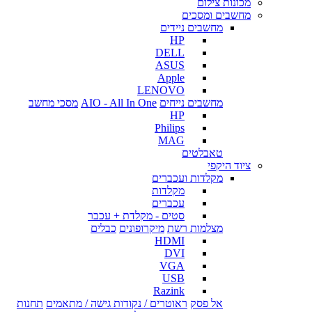
מכונות צילום
מחשבים ומסכים
מחשבים ניידים
HP
DELL
ASUS
Apple
LENOVO
מחשבים נייחים
AIO - All In One
מסכי מחשב
HP
Philips
MAG
טאבלטים
ציוד היקפי
מקלדות ועכברים
מקלדות
עכברים
סטים - מקלדת + עכבר
מצלמות רשת
מיקרופונים
כבלים
HDMI
DVI
VGA
USB
Razink
אל פסק
ראוטרים / נקודות גישה / מתאמים
תחנות