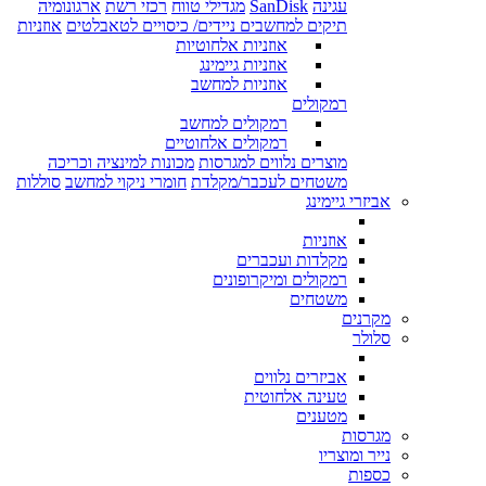
עגינה
SanDisk
מגדילי טווח
רכזי רשת
ארגונומיה
תיקים למחשבים ניידים/ כיסויים לטאבלטים
אוזניות
אוזניות אלחוטיות
אוזניות גיימינג
אוזניות למחשב
רמקולים
רמקולים למחשב
רמקולים אלחוטיים
מוצרים נלווים למגרסות
מכונות למינציה וכריכה
משטחים לעכבר/מקלדת
חומרי ניקוי למחשב
סוללות
אביזרי גיימינג
אוזניות
מקלדות ועכברים
רמקולים ומיקרופונים
משטחים
מקרנים
סלולר
אביזרים נלווים
טעינה אלחוטית
מטענים
מגרסות
נייר ומוצריו
כספות