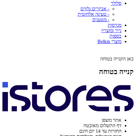
סלולר
- אביזרים נלווים
- טעינה אלחוטית
- מטענים
מגרסות
נייר ומוצריו
כספות
מוצרי Belkin
כאן הקנייה בטוחה
קנייה בטוחה
אתר מוצפן
דף התשלום מאובטח
החזרות עד 14 יום חינם