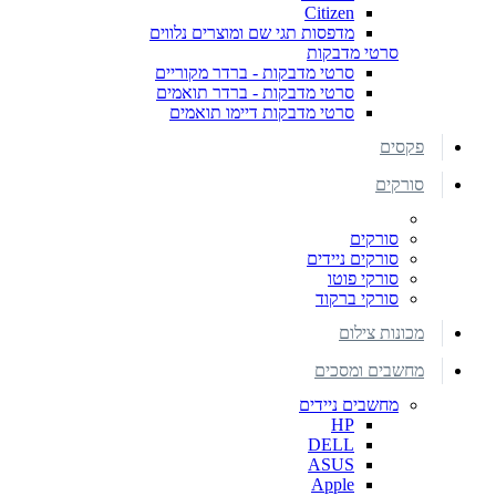
Citizen
מדפסות תגי שם ומוצרים נלווים
סרטי מדבקות
סרטי מדבקות - ברדר מקוריים
סרטי מדבקות - ברדר תואמים
סרטי מדבקות דיימו תואמים
פקסים
סורקים
סורקים
סורקים ניידים
סורקי פוטו
סורקי ברקוד
מכונות צילום
מחשבים ומסכים
מחשבים ניידים
HP
DELL
ASUS
Apple