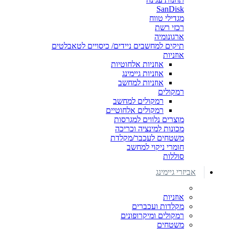
SanDisk
מגדילי טווח
רכזי רשת
ארגונומיה
תיקים למחשבים ניידים/ כיסויים לטאבלטים
אוזניות
אוזניות אלחוטיות
אוזניות גיימינג
אוזניות למחשב
רמקולים
רמקולים למחשב
רמקולים אלחוטיים
מוצרים נלווים למגרסות
מכונות למינציה וכריכה
משטחים לעכבר/מקלדת
חומרי ניקוי למחשב
סוללות
אביזרי גיימינג
אוזניות
מקלדות ועכברים
רמקולים ומיקרופונים
משטחים