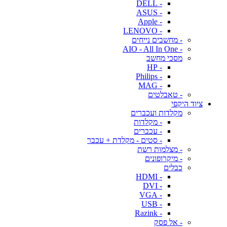
- DELL
- ASUS
- Apple
- LENOVO
- מחשבים נייחים
- AIO - All In One
מסכי מחשב
- HP
- Philips
- MAG
- טאבלטים
ציוד היקפי
מקלדות ועכברים
- מקלדות
- עכברים
- סטים - מקלדת + עכבר
- מצלמות רשת
- מיקרופונים
כבלים
- HDMI
- DVI
- VGA
- USB
- Razink
- אל פסק