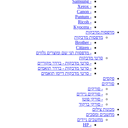
- Samsung
- Xerox
- Canon
- Pantum
- Ricoh
- Kyocera
מדפסות מדבקות
מדפסות מדבקות
- Brother
- Citizen
- מדפסות תגי שם ומוצרים נלווים
סרטי מדבקות
- סרטי מדבקות - ברדר מקוריים
- סרטי מדבקות - ברדר תואמים
- סרטי מדבקות דיימו תואמים
פקסים
סורקים
- סורקים
- סורקים ניידים
- סורקי פוטו
- סורקי ברקוד
מכונות צילום
מחשבים ומסכים
מחשבים ניידים
- HP