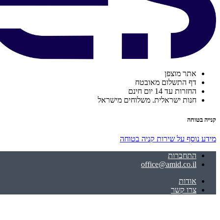
אתר מוצפן
דף התשלום מאובטח
החזרות עד 14 יום חינם
חנות ישראלית. משלוחים מישראל
קנייה בטוחה
מידע נוסף על שירות קניה בטוחה
התחברות
office@amid.co.il
אודות
צרו קשר