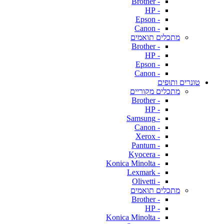
- Brother
- HP
- Epson
- Canon
מתכלים תואמים
- Brother
- HP
- Epson
- Canon
טונרים ותופים
מתכלים מקוריים
- Brother
- HP
- Samsung
- Canon
- Xerox
- Pantum
- Kyocera
- Konica Minolta
- Lexmark
- Olivetti
מתכלים תואמים
- Brother
- HP
- Konica Minolta