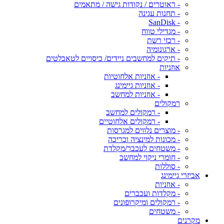
- ראוטרים / נקודות גישה / מתאמים
- תחנות עגינה
- SanDisk
- מגדילי טווח
- רכזי רשת
- ארגונומיה
- תיקים למחשבים ניידים/ כיסויים לטאבלטים
אוזניות
- אוזניות אלחוטיות
- אוזניות גיימינג
- אוזניות למחשב
רמקולים
- רמקולים למחשב
- רמקולים אלחוטיים
- מוצרים נלווים למגרסות
- מכונות למינציה וכריכה
- משטחים לעכבר/מקלדת
- חומרי ניקוי למחשב
- סוללות
אביזרי גיימינג
- אוזניות
- מקלדות ועכברים
- רמקולים ומיקרופונים
- משטחים
מקרנים